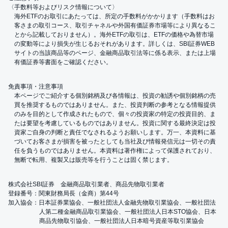
〈手数料等およびリスク情報について〉
海外ETFのお取引にあたっては、所定の手数料がかかります（手数料はお
客さまの取引コース、取引チャネルや外国有価証券市場等により異なるこ
とから記載しておりません）。海外ETFの取引は、ETFの価格や為替市場
の変動等により損失が生じるおそれがあります。詳しくは、SBI証券WEB
サイトの当該商品等のページ、金融商品取引法等に係る表示、または上場
有価証券等書面をご確認ください。
免責事項・注意事項
本ページでご紹介する個別銘柄及び各情報は、投資の勧誘や個別銘柄の売
買を推奨するものではありません。また、投資判断の参考となる情報提供
のみを目的として作成されたもので、個々の投資家の特定の投資目的、ま
たは要望を考慮しているものではありません。投資に関する最終決定は投
資家ご自身の判断と責任でなされるようお願いします。万一、本資料に基
づいてお客さまが損害を被ったとしても当社及び情報発信元は一切その責
任を負うものではありません。本資料は著作権によって保護されており、
無断で転用、複製又は販売等を行うことは固く禁じます。
株式会社SBI証券 金融商品取引業者、商品先物取引業者
登録番号：関東財務局長（金商）第44号
加入協会：日本証券業協会、一般社団法人金融先物取引業協会、一般社団法
人第二種金融商品取引業協会、一般社団法人日本STO協会、日本
商品先物取引協会、一般社団法人日本暗号資産等取引業協会