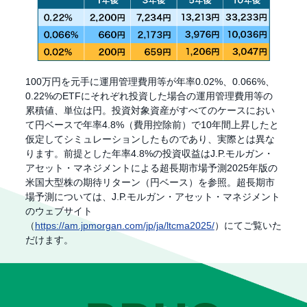
100万円を元手に運用管理費用等が年率0.02%、0.066%、
0.22%のETFにそれぞれ投資した場合の運用管理費用等の
累積値、単位は円。投資対象資産がすべてのケースにおい
て円ベースで年率4.8%（費用控除前）で10年間上昇したと
仮定してシミュレーションしたものであり、実際とは異な
ります。前提とした年率4.8%の投資収益はJ.P.モルガン・
アセット・マネジメントによる超長期市場予測2025年版の
米国大型株の期待リターン（円ベース）を参照。超長期市
場予測については、J.P.モルガン・アセット・マネジメント
のウェブサイト
（
https://am.jpmorgan.com/jp/ja/ltcma2025/
）にてご覧いた
だけます。