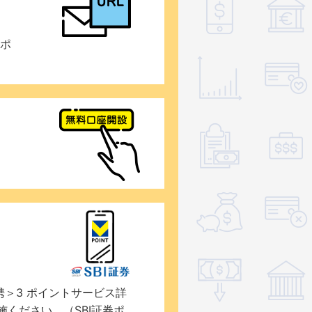
0ポ
携＞3 ポイントサービス詳
施ください。（SBI証券ポ