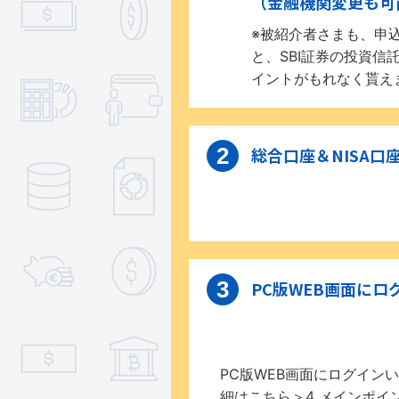
（金融機関変更も可
※被紹介者さまも、申
と、SBI証券の投資信
イントがもれなく貰え
総合口座＆NISA口
PC版WEB画面に
PC版WEB画面にログインい
細はこちら＞4 メインポイ