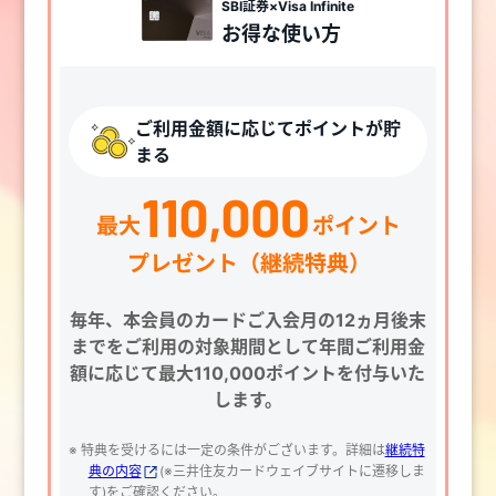
SBI証券×Visa Infinite
お得な使い方
ご利用金額に応じてポイントが貯
まる
毎年、本会員のカードご入会月の12ヵ月後末
までをご利用の対象期間として
年間ご利用金
額に応じて最大110,000ポイントを付与いた
します。
※ 特典を受けるには一定の条件がございます。詳細は
継続特
典の内容
(※三井住友カードウェイブサイトに遷移しま
す)をご確認ください。