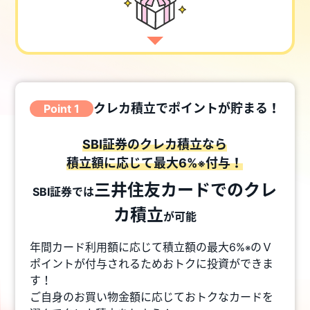
クレカ積立でポイントが貯まる！
Point 1
SBI証券のクレカ積立なら
積立額に応じて最大6%
付与！
※
三井住友カードでのクレ
SBI証券では
カ積立
が可能
年間カード利用額に応じて積立額の最大6%
のＶ
※
ポイントが付与されるためおトクに投資ができま
す！
ご自身のお買い物金額に応じておトクなカードを