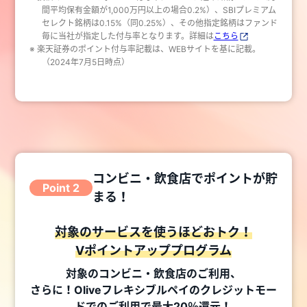
間平均保有金額が1,000万円以上の場合0.2%）、SBIプレミアム
セレクト銘柄は0.15%（同0.25%）、その他指定銘柄はファンド
毎に当社が指定した付与率となります。詳細は
こちら
※ 楽天証券のポイント付与率記載は、WEBサイトを基に記載。
（2024年7月5日時点）
コンビニ・飲食店でポイントが貯
Point 2
まる！
対象のサービスを使うほどおトク！
Vポイントアッププログラム
対象のコンビニ・飲食店のご利用、
さらに！Oliveフレキシブルペイのクレジットモー
ドでのご利用で最大20％還元！