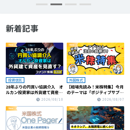
新着記事
投資信託
外国株式
28年ぶりの円買い協調介入 オ
【相場先読み！米株特集】今月
ルカン投資家は外貨建て資産を
のテーマは「ポジティブサプラ
見直す？
イズ銘柄」
2026/08/10
2026/08/07