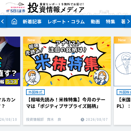
新着記事
レポート・コラム
動画
特集
著者
外国株式
外国株
オルカン
【相場先読み！米株特集】今月のテー
【米国
す？
マは「ポジティブサプライズ銘柄」
PL）
月期と
26/08/10
投資情報部 齊木 良
2026/08/07