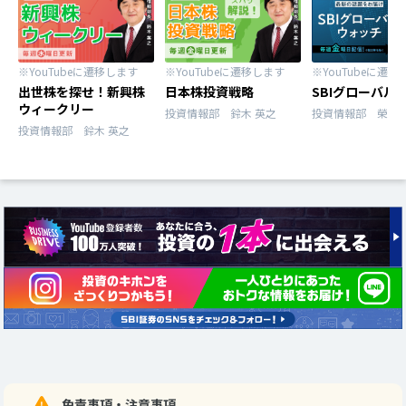
※YouTubeに遷移します
※YouTubeに遷移します
※YouTubeに遷移
出世株を探せ！新興株
日本株投資戦略
SBIグローバル
ウィークリー
投資情報部 鈴木 英之
投資情報部 榮 聡
投資情報部 鈴木 英之
免責事項・注意事項