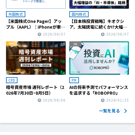
外国株式
国内株式
【米国株式One Pager】アッ
【日本株投資戦略】キオクシ
プル（AAPL）：iPhoneが牽引
ア、太陽誘電に続くか!?大幅増
して売上高は4-6月期として過
益の「AI・半導体」銘柄
2026/08/07
2026/08/07
去最高
CFD
PR
暗号資産市場 週刊レポート（2
AIの将来予測でパフォーマンス
026年7月30日~8月5日）
を追求する「ROBOPRO」
2026/08/06
2024/01/25
一覧を見る