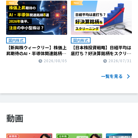
国内株式
国内株式
【新興株ウィークリー】株価上
【日本株投資戦略】日経平均は
昇期待のAI・半導体関連銘柄8
底打ち？好決算銘柄をスクリー
選 2026年後半、注目の中小
ニング
2026/08/05
2026/07/31
型株は？
一覧を見る
動画