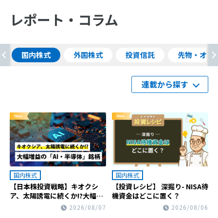
レポート・コラム
国内株式
外国株式
投資信託
先物・オプ
連載から探す
国内株式
国内株式
【日本株投資戦略】キオクシ
【投資レシピ】 深掘り- NISA待
ア、太陽誘電に続くか!?大幅増
機資金はどこに置く？
益の「AI・半導体」銘柄
2026/08/07
2026/08/06