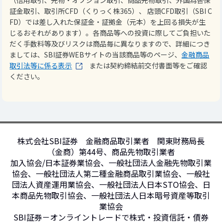
（信用取引、先物・オプション取引、商品先物取引、外国為替保
証金取引、取引所CFD（くりっく株365）、 店頭CFD取引（SBI C
FD）では差し入れた保証金・証拠金（元本）を上回る損失が生
じるおそれがあります）。各商品等への投資に際してご負担いた
だく手数料等及びリスクは商品毎に異なりますので、詳細につき
ましては、SBI証券WEBサイトの当該商品等のページ、
金融商品
取引法等に係る表示
または契約締結前交付書面等をご確認
ください。
株式会社SBI証券 金融商品取引業者 関東財務局長
（金商）第44号、商品先物取引業者
加入協会/日本証券業協会、一般社団法人金融先物取引業
協会、一般社団法人第二種金融商品取引業協会、一般社
団法人資産運用業協会、一般社団法人日本STO協会、日
本商品先物取引協会、一般社団法人日本暗号資産等取引
業協会
SBI証券－オンライントレードで株式・投資信託・債券