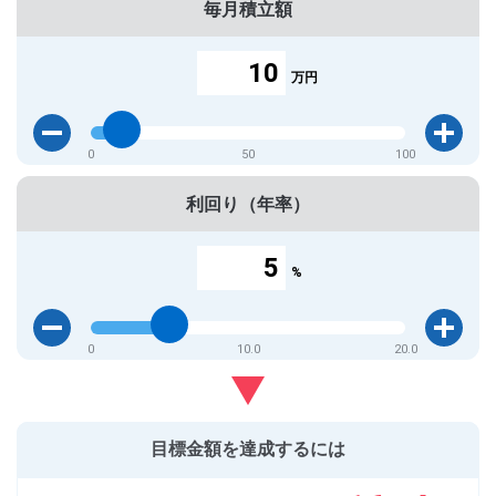
毎月積立額
万円
0
50
100
利回り（年率）
%
0
10.0
20.0
目標金額を達成するには