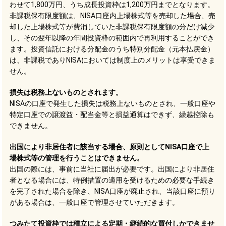
わせて1,800万円、うち成長投資枠は1,200万円までとなります。
非課税保有限度額は、NISA口座内上場株式等を売却した場合、売
却した上場株式等が費消していた非課税保有限度額の分だけ減少
し、その翌年以降の年間投資枠の範囲内で再利用することができ
ます。投資信託における分配金のうち特別分配金（元本払戻金）
は、非課税でありNISAにおいては制度上のメリットは享受できま
せん。
損失は税務上ないものとされます。
NISAの口座で発生した損失は税務上ないものとされ、一般口座や
特定口座での譲渡益・配当金等と損益通算はできず、繰越控除も
できません。
出国により非居住者に該当する場合、原則としてNISA口座で上
場株式等の管理を行うことはできません。
出国の際には、事前に当社に届出が必要です。出国により非居住
者となる場合には、特例措置の適用を受けるための必要な手続き
を完了された場合を除き、NISA口座が廃止され、当該口座に預り
がある場合は、一般口座で管理させていただきます。
つみたて投資枠では積立による定期・継続的な買付しかできませ