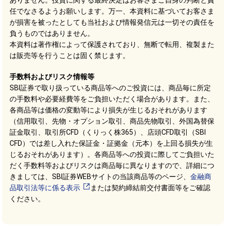
ありません。投資に関する最終決定はお客さまご自身の判断と責
任でなさるようお願いします。万一、本資料に基づいてお客さま
が損害を被ったとしても当社および情報発信元は一切その責任を
負うものではありません。
本資料は著作権によって保護されており、無断で転用、複製また
は販売等を行うことは固く禁じます。
手数料およびリスク情報等
SBI証券で取り扱っている商品等へのご投資には、商品毎に所定
の手数料や必要経費等をご負担いただく場合があります。また、
各商品等は価格の変動等により損失が生じるおそれがあります
（信用取引、先物・オプション取引、商品先物取引、外国為替保
証金取引、取引所CFD（くりっく株365）、店頭CFD取引（SBI
CFD）では差し入れた保証金・証拠金（元本）を上回る損失が生
じるおそれがあります）。各商品等への投資に際してご負担いた
だく手数料等およびリスクは商品毎に異なりますので、詳細につ
きましては、SBI証券WEBサイトの当該商品等のページ、
金融商
品取引法等に係る表示
または契約締結前交付書面等をご確認
ください。