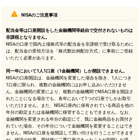
NISAのご注意事項
配当金等は口座開設をした金融機関等経由で交付されないものは
非課税となりません。
NISAの口座で国内上場株式等の配当金を非課税で受け取るために
は、配当金の受領方法を「株式数比例配分方式」に事前にご登録
いただく必要があります。
同一年において1人1口座（1金融機関）しか開設できません。
NISAの口座開設は、金融機関を変更した場合を除き、1人につき
1口座に限られ、複数の金融機関にはお申し込みいただけませ
ん。金融機関の変更により、複数の金融機関でNISA口座を開設さ
れたことになる場合でも、各年において1つの口座でしかお取引
いただけません。また、NISA口座内に保有されている商品を他の
年分の勘定または金融機関に移管することもできません。なお、
金融機関を変更される年分の勘定にて、既に金融商品をお買付さ
れていた場合、その年分について金融機関を変更することはでき
ません。NISAの口座を仮開設して買い付けを行うことができます
が、確認の結果、買付後に二重口座であったことが判明した場