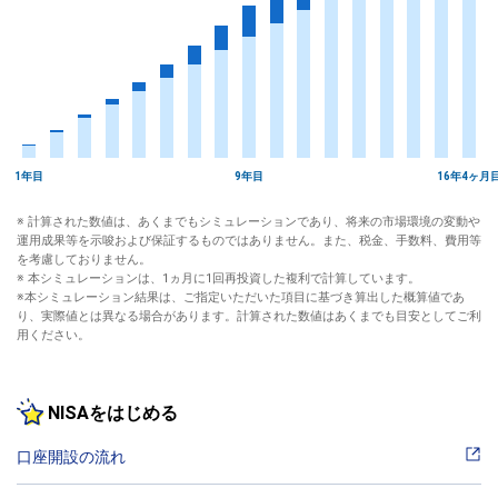
1年目
9年目
16年4ヶ月
※ 計算された数値は、あくまでもシミュレーションであり、将来の市場環境の変動や
運用成果等を示唆および保証するものではありません。また、税金、手数料、費用等
を考慮しておりません。
※ 本シミュレーションは、1ヵ月に1回再投資した複利で計算しています。
※本シミュレーション結果は、ご指定いただいた項目に基づき算出した概算値であ
り、実際値とは異なる場合があります。計算された数値はあくまでも目安としてご利
用ください。
NISAをはじめる
口座開設の流れ