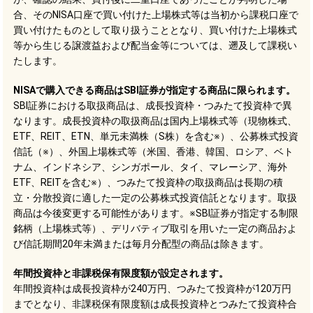
合、そのNISA口座で買い付けた上場株式等は当初から課税口座で
買い付けたものとして取り扱うこととなり、買い付けた上場株式
等から生じる譲渡益および配当金等については、遡及して課税い
たします。
NISAで購入できる商品はSBI証券が指定する商品に限られます。
SBI証券における取扱商品は、成長投資枠・つみたて投資枠で異
なります。成長投資枠の取扱商品は国内上場株式等（現物株式、
ETF、REIT、ETN、単元未満株（S株）を含む※）、公募株式投資
信託（※）、外国上場株式等（米国、香港、韓国、ロシア、ベト
ナム、インドネシア、シンガポール、タイ、マレーシア、海外
ETF、REITを含む※）、つみたて投資枠の取扱商品は長期の積
立・分散投資に適した一定の公募株式投資信託となります。取扱
商品は今後変更する可能性があります。※SBI証券が指定する制限
銘柄（上場株式等）、デリバティブ取引を用いた一定の商品およ
び信託期間20年未満または毎月分配型の商品は除きます。
年間投資枠と非課税保有限度額が設定されます。
年間投資枠は成長投資枠が240万円、つみたて投資枠が120万円
までとなり、非課税保有限度額は成長投資枠とつみたて投資枠合