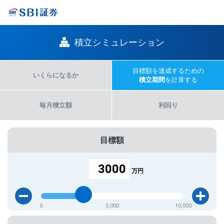
積立シミュレーション
目標額を達成するための
いくらになるか
積立期間
を計算する
毎月積立額
利回り
目標額
万円
0
5,000
10,000