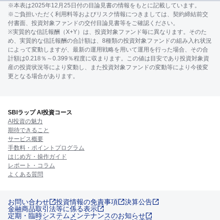
※本表は2025年12月25日付の目論見書の情報をもとに記載しています。
※ご負担いただく利用料等およびリスク情報につきましては、契約締結前交
付書面、投資対象ファンドの交付目論見書等をご確認ください。
※実質的な信託報酬（X+Y）は、投資対象ファンド毎に異なります。そのた
め、実質的な信託報酬の合計額は、8種類の投資対象ファンドの組み入れ状況
によって変動しますが、最新の運用戦略を用いて運用を行った場合、その合
計額は0.218％～0.399％程度に収まります。この値は目安であり投資対象資
産の投資状況等により変動し、また投資対象ファンドの変動等により今後変
更となる場合があります。
SBIラップ AI投資コース
AI投資の魅力
期待できること
サービス概要
手数料・ポイントプログラム
はじめ方・操作ガイド
レポート・コラム
よくある質問
お問い合わせ
投資情報の免責事項
決算公告
金融商品取引法等に係る表示
定期・臨時システムメンテナンスのお知らせ