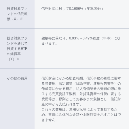
投資対象ファ
信託財産に対して0.1606%（年率/税込）
ンドの信託報
酬（X）※
投資対象ファ
銘柄毎に異なり、0.03%～0.49%程度（年率）に収
ンドを通じて
まります。
投資するETF
の経費率
（Y）※
その他の費用
信託財産にかかる監査報酬、信託事務の処理に要す
る諸費用、法定書類（目論見書、運用報告書等）の
作成等にかかる費用、組入有価証券の売買の際に発
生する売買委託手数料、外貨建資産の保管に要する
費用等は、原則としてお客さまの負担とし、信託財
産の中から支払われます。
これらの費用は、運用状況等によって変動するた
め、事前に具体的な金額や上限額等を示すことはで
きません。