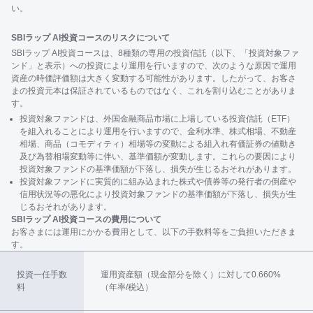
い。
SBIラップ AI投資コースのリスクについて
SBIラップ AI投資コースは、8種類の専用の投資信託（以下、「投資対象ファ
ンド」と表示）への投資により運用を行いますので、次のような原因で運用
資産の時価評価額は大きく変動する可能性があります。したがって、お客さ
まの投資元本は保証されているものではなく、これを割り込むことがありま
す。
投資対象ファンドは、外国金融商品市場に上場している投資信託（ETF）
を組入れることにより運用を行いますので、金利水準、株式相場、不動産
相場、商品（コモディティ）相場等の変動による組入れ有価証券の値動き
及び為替相場変動等に伴い、基準価額が変動します。これらの要因により
投資対象ファンドの基準価額が下落し、損失が生じるおそれがあります。
投資対象ファンドに実質的に組み込まれた株式や債券等の発行者の倒産や
信用状況等の悪化により投資対象ファンドの基準価額が下落し、損失が生
じるおそれがあります。
SBIラップ AI投資コースの費用について
お客さまには運用にかかる費用として、以下の手数料等をご負担いただきま
す。
投資一任手数
運用資産額（現金部分を除く）に対して0.660%
料
（年率/税込）