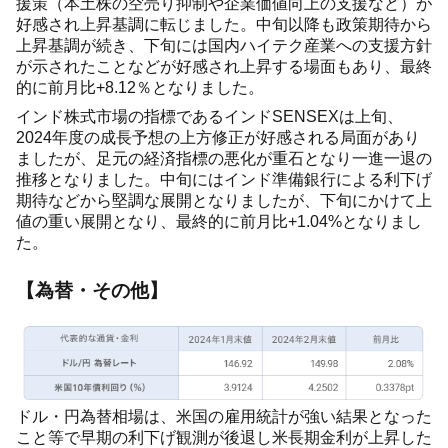
援策（本土株の空売り抑制や企業価値向上の支援など）が
好感され上昇基調に転じました。中旬以降も政策期待から
上昇基調が続き、下旬には国内ハイテク産業への支援方針
が示されたことなどが好感され上昇する場面もあり、最終
的に前月比+8.12％となりました。
インド株式市場の指標であるインドSENSEXは上旬、
2024年度の成長予想の上方修正が好感される局面があり
ましたが、足元の経済指標の悪化が重石となり一進一退の
推移となりました。中旬にはインド準備銀行による利下げ
期待などから堅調な展開となりましたが、下旬にかけて上
値の重い展開となり、最終的に前月比+1.04%となりまし
た。
【為替・その他】
ドル・円為替相場は、米国の雇用統計が強い結果となった
こと等で早期の利下げ観測が後退し米長期金利が上昇した