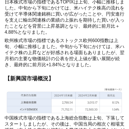
日本株式市場の指標であるTOPIXは上旬、小幅に推移しま
した。中旬から下旬にかけては、米ハイテク株高の流れを
受けて半導体関連銘柄に買いが広がったことや、円安進行
を支えに輸出関連株の業績の上振れを期待した買いが入っ
たことなどを背景に上昇基調となり、最終的に前月比＋
4.88%となりました。
欧州株式市場の指標であるストックス欧州600指数は上
旬、小幅に推移しました。中旬から下旬にかけては、米ハ
イテク株の上昇などが好感される場面もありましたが、翌
月初の主要な物価統計の公表を控え上値が重い展開が続
き、最終的に前月比+1.84%となりました。
【新興国市場概況】
中国株式市場の指標である上海総合指数は上旬、下落して
スタートしましたが、その後は、中国当局の相次ぐ相場支