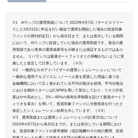
※1 AIラップの運用実績について 2022年4月7日（サービスリリー
スした3月31日に申込を行い最短で運用を開始した場合の投資対象
ファンドの買付約定日）から表示日まで、または表示している期間
において、AIラップに投資していた場合の運用実績です。過去の運
用実績であり将来の運用成果等を示唆または保証するものではあり
ません。 リバランスは最適ポートフォリオとの乖離がないように実
施したと仮定して計算しています。（※3）
※2 一般的なロボアドバイザーの運用シミュレーションについて
一般的な運用アルゴリズム（ノーベル賞を受賞した理論に基づき、
金融機関において広く使われている平均分散法を採用。平均分散法
における期待リターンはCAPMを用いて算出しており、リスク許容
度はやや高めとし、5%～40%の保有比率制限を設けて最適ポートフ
ォリオを算出）を用いて、投資対象ファンドに分散投資を行ったと
仮定したシミュレーション結果を示しています。（※3）
※3 運用実績または運用シミュレーションの計算方法について
2022年4月7日から表示日までの、または表示している期間におけ
る、投資対象ファンドの基準価額（信託報酬やその他の費用、投資
対象ファンドを通じて保有するETFの分配金が考慮されていま