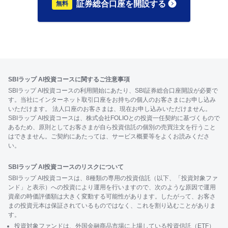
証券総合口座を開設する
SBIラップ AI投資コースに関するご注意事項
SBIラップ AI投資コースの利用開始にあたり、SBI証券総合口座開設が必要で
す。当社にインターネット取引口座をお持ちの個人のお客さまにお申し込み
いただけます。 法人口座のお客さまは、現在お申し込みいただけません。
SBIラップ AI投資コースは、株式会社FOLIOとの投資一任契約に基づくもので
あるため、原則としてお客さまが自ら投資信託の個別の売買注文を行うこと
はできません。ご契約にあたっては、サービス概要等をよくお読みくださ
い。
SBIラップ AI投資コースのリスクについて
SBIラップ AI投資コースは、8種類の専用の投資信託（以下、「投資対象ファ
ンド」と表示）への投資により運用を行いますので、次のような原因で運用
資産の時価評価額は大きく変動する可能性があります。したがって、お客さ
まの投資元本は保証されているものではなく、これを割り込むことがありま
す。
投資対象ファンドは、外国金融商品市場に上場している投資信託（ETF）