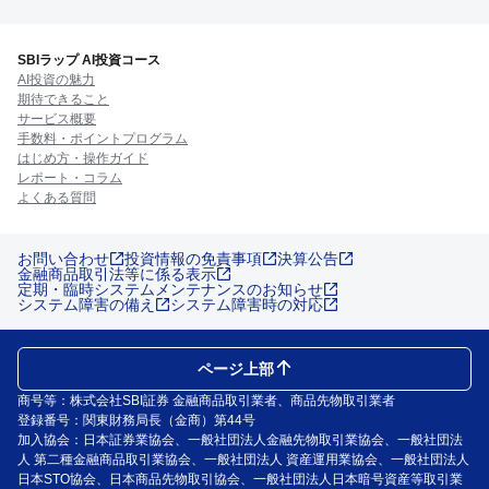
SBIラップ AI投資コース
AI投資の魅力
期待できること
サービス概要
手数料・ポイントプログラム
はじめ方・操作ガイド
レポート・コラム
よくある質問
お問い合わせ
投資情報の免責事項
決算公告
金融商品取引法等に係る表示
定期・臨時システムメンテナンスのお知らせ
システム障害の備え
システム障害時の対応
ページ上部
商号等：株式会社SBI証券 金融商品取引業者、商品先物取引業者
登録番号：関東財務局長（金商）第44号
加入協会：日本証券業協会、一般社団法人金融先物取引業協会、一般社団法
人 第二種金融商品取引業協会、一般社団法人 資産運用業協会、一般社団法人
日本STO協会、日本商品先物取引協会、一般社団法人日本暗号資産等取引業