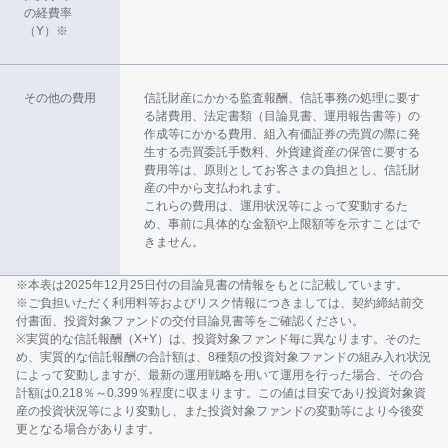
の経費率
（Y）※
その他の費用
信託財産にかかる監査報酬、信託事務の処理に要す
る諸費用、法定書類（目論見書、運用報告書等）の
作成等にかかる費用、組入有価証券の売買の際に発
生する売買委託手数料、外貨建資産の保管に要する
費用等は、原則としてお客さまの負担とし、信託財
産の中から支払われます。
これらの費用は、運用状況等によって変動するた
め、事前に具体的な金額や上限額等を示すことはで
きません。
※本表は2025年12月25日付の目論見書の情報をもとに記載しています。
※ご負担いただく利用料等およびリスク情報につきましては、契約締結前交
付書面、投資対象ファンドの交付目論見書等をご確認ください。
※実質的な信託報酬（X+Y）は、投資対象ファンド毎に異なります。そのた
め、実質的な信託報酬の合計額は、8種類の投資対象ファンドの組み入れ状況
によって変動しますが、最新の運用戦略を用いて運用を行った場合、その合
計額は0.218％～0.399％程度に収まります。この値は目安であり投資対象資
産の投資状況等により変動し、また投資対象ファンドの変動等により今後変
更となる場合があります。