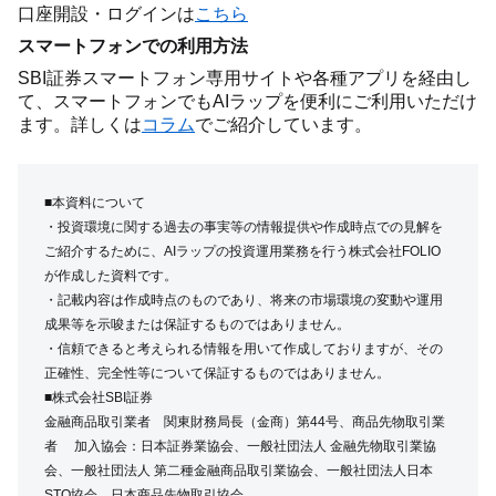
口座開設・ログインは
こちら
スマートフォンでの利用方法
SBI証券スマートフォン専用サイトや各種アプリを経由し
て、スマートフォンでもAIラップを便利にご利用いただけ
ます。詳しくは
コラム
でご紹介しています。
■本資料について
・投資環境に関する過去の事実等の情報提供や作成時点での見解を
ご紹介するために、AIラップの投資運用業務を行う株式会社FOLIO
が作成した資料です。
・記載内容は作成時点のものであり、将来の市場環境の変動や運用
成果等を示唆または保証するものではありません。
・信頼できると考えられる情報を用いて作成しておりますが、その
正確性、完全性等について保証するものではありません。
■株式会社SBI証券
金融商品取引業者 関東財務局長（金商）第44号、商品先物取引業
者 加入協会：日本証券業協会、一般社団法人 金融先物取引業協
会、一般社団法人 第二種金融商品取引業協会、一般社団法人日本
STO協会、日本商品先物取引協会