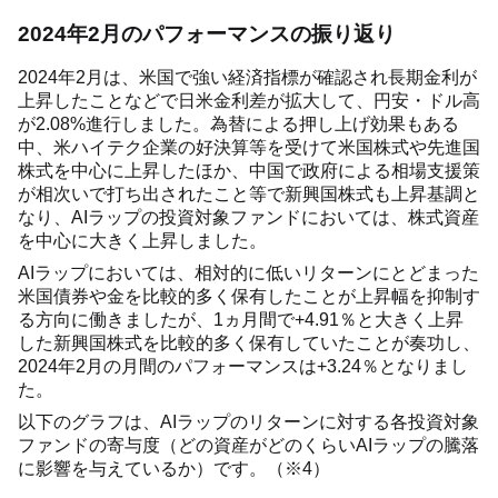
2024年2月のパフォーマンスの振り返り
2024年2月は、米国で強い経済指標が確認され長期金利が
上昇したことなどで日米金利差が拡大して、円安・ドル高
が2.08%進行しました。為替による押し上げ効果もある
中、米ハイテク企業の好決算等を受けて米国株式や先進国
株式を中心に上昇したほか、中国で政府による相場支援策
が相次いで打ち出されたこと等で新興国株式も上昇基調と
なり、AIラップの投資対象ファンドにおいては、株式資産
を中心に大きく上昇しました。
AIラップにおいては、相対的に低いリターンにとどまった
米国債券や金を比較的多く保有したことが上昇幅を抑制す
る方向に働きましたが、1ヵ月間で+4.91％と大きく上昇
した新興国株式を比較的多く保有していたことが奏功し、
2024年2月の月間のパフォーマンスは+3.24％となりまし
た。
以下のグラフは、AIラップのリターンに対する各投資対象
ファンドの寄与度（どの資産がどのくらいAIラップの騰落
に影響を与えているか）です。（※4）