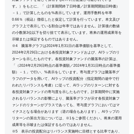
す。）をもとに、「（計算期間終了日時価／計算期間開始日時価）
－１」で計算したものを%表示しています。運用手数料を年率
0.66％（税込）徴収したと仮定して計算を行っています。本文及び
グラフ上で表示している割合は年率ではありません。計算後の数値
の小数第3位以下を切り捨てて表示しています。将来の運用成果等を
示唆または保証するものではありません。
※4 騰落率グラフは2024年1月31日の基準価額を基準として、
2024年2月29日における各投資対象ファンドおよび、AIラップのリ
ターンを示したものです。各投資対象ファンドの騰落率の計算は、
「（2024年2月29日時点の基準価額／2024年1月31日時点の基準価
額）－１」で行い、%表示をしています。寄与度グラフは騰落率グ
ラフのデータを用いて、AIラップの投資配分（指定期間の途中で行
われたリバランスも考慮）に従って、AIラップのリターンに対する
各投資対象ファンドの寄与度を示したものです。計算期間中に実施
されるリバランスの影響により、騰落率グラフが示す各投資対象フ
ァンドのリターンがプラスであっても、寄与度グラフにおいてはマ
イナスとなる場合があります（逆の場合もあります）。AIラップの
リターンの算出方法については、※1をご参照ください。将来の運用
成果等を示唆または保証するものではありません。
※5 表示の投資配分はリバランス実施時に目標とする比率であり、