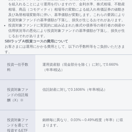
を組入れることにより運用を行いますので、金利水準、株式相場、不動産
相場、商品（コモディティ）相場等の変動による組入れ有価証券の値動き
及び為替相場変動等に伴い、基準価額が変動します。これらの要因により
投資対象ファンドの基準価額が下落し、損失が生じるおそれがあります。
投資対象ファンドに実質的に組み込まれた株式や債券等の発行者の倒産や
信用状況等の悪化により投資対象ファンドの基準価額が下落し、損失が生
じるおそれがあります。
SBIラップ AI投資コースの費用について
お客さまには運用にかかる費用として、以下の手数料等をご負担いただきま
す。
投資一任手数
運用資産額（現金部分を除く）に対して0.660%
料
（年率/税込）
投資対象ファ
信託財産に対して0.1606%（年率/税込）
ンドの信託報
酬（X）※
投資対象ファ
銘柄毎に異なり、0.03%～0.49%程度（年率）に収
ンドを通じて
まります。
投資するETF