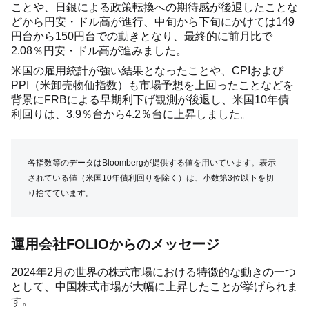
ことや、日銀による政策転換への期待感が後退したことな
どから円安・ドル高が進行、中旬から下旬にかけては149
円台から150円台での動きとなり、最終的に前月比で
2.08％円安・ドル高が進みました。
米国の雇用統計が強い結果となったことや、CPIおよび
PPI（米卸売物価指数）も市場予想を上回ったことなどを
背景にFRBによる早期利下げ観測が後退し、米国10年債
利回りは、3.9％台から4.2％台に上昇しました。
各指数等のデータはBloombergが提供する値を用いています。表示
されている値（米国10年債利回りを除く）は、小数第3位以下を切
り捨てています。
運用会社FOLIOからのメッセージ
2024年2月の世界の株式市場における特徴的な動きの一つ
として、中国株式市場が大幅に上昇したことが挙げられま
す。