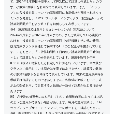
て、2024年9月30日を基準としてFOLIOにて計算し作成したもので
す。小数第3位以下を切り捨てて表示しています。また、「AIラッ
プ」の各投資対象ファンドの基準価額に市場価格が反映されるタイ
ミングを考慮し、「MSCIワールド・インデックス（配当込み）」の
計算期間開始日および終了日を前倒しして表示しています。
※4 運用実績又は運用シミュレーションの計算方法について
2024年9月末から2025年3月末までの、または表示している期間に
おける、投資対象ファンドの基準価額（信託報酬やその他の費用、
投資対象ファンドを通じて保有するETFの分配金が考慮されていま
す。）をもとに、「（計算期間終了日時価／計算期間開始日時価）
－１」で計算したものを%表示しています。運用手数料を年率
0.66％（税込）徴収したと仮定して計算を行っています。本文及び
グラフ上で表示している割合は年率ではありません。計算後の数値
の小数第3位以下を切り捨てて表示しています。将来の運用成果等を
示唆又は保証するものではありません。各数値の比較において、表
示上の数値を用いて計算すると数値が一致せず誤差が生じる場合が
あります。
※5 AI予測の好事例のみを示しており、市場動向等によっては上記
のような運用ができない場合があります。毎月の運用実績は、「AI
ラップ」ウェブサイトにてマンスリーレポートをご確認ください。
※6 表示期間における、AIラップの運用実績と一般的なロボアドバ