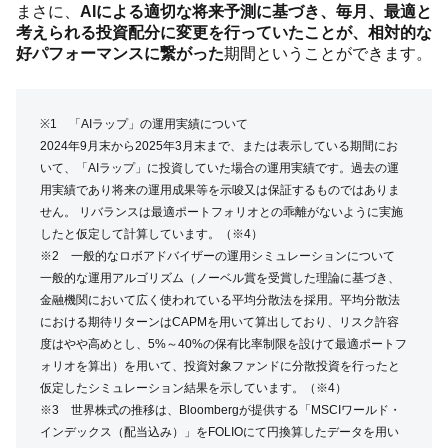
まさに、
AIによる適切な将来予測に基づき、毎月、最適と
考えられる投資配分に変更を行っていたことが、相対的な
好パフォーマンスに繋がった
期間ということができます。
※1 「AIラップ」の運用実績について
2024年9月末から2025年3月末まで、または表示している期間にお
いて、「AIラップ」に投資していた場合の運用実績です。過去の運
用実績であり将来の運用成果等を示唆又は保証するものではありま
せん。 リバランスは最適ポートフォリオとの乖離がないように実施
したと仮定して計算しています。（※4）
※2 一般的なロボアドバイザーの運用シミュレーションについて
一般的な運用アルゴリズム（ノーベル賞を受賞した理論に基づき、
金融機関において広く使われている平均分散法を採用。平均分散法
における期待リターンはCAPMを用いて算出しており、リスク許容
度はやや高めとし、5%～40%の保有比率制限を設けて最適ポートフ
ォリオを算出）を用いて、投資対象ファンドに分散投資を行ったと
仮定したシミュレーション結果を示しています。（※4）
※3 世界株式の推移は、Bloombergが提供する「MSCIワールド・
インデックス（配当込み）」をFOLIOにて円換算したデータを用い