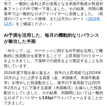
等で、一般的に金利上昇が逆風となる米国不動産が投資対
象ファンドの中で唯一下落しました。その結果、月間の騰
落率では一般的なロボアドバイザーに劣後しました。（前
述のパフォーマンス推移、または月次レポート（
2024年
12月
）をご確認ください。）
AI予測を活用した、毎月の機動的なリバランス
が奏功した半期
「AIラップ」は、マーケットに関するAI予測を活用して機
動的に投資配分を変更することで、上昇局面でのリターン
をより大きくし、下落時での損失をより限定することを目
指しています。
2024年度下期を振り返ると、前半の上昇局面では2024年
10月のように上昇する資産（金、米国株式、米国不動産
等）を増やした投資配分とし、後半の下落局面では2025
年2月のように下落する資産（米国株式）を減らした投資
配分としていました。その結果、同期間においては一般的
なロボアドバイザーを
3.83pt
アウトパフォームすることが
できました。