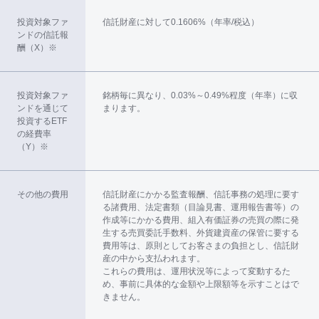
投資対象ファ
信託財産に対して0.1606%（年率/税込）
ンドの信託報
酬（X）※
投資対象ファ
銘柄毎に異なり、0.03%～0.49%程度（年率）に収
ンドを通じて
まります。
投資するETF
の経費率
（Y）※
その他の費用
信託財産にかかる監査報酬、信託事務の処理に要す
る諸費用、法定書類（目論見書、運用報告書等）の
作成等にかかる費用、組入有価証券の売買の際に発
生する売買委託手数料、外貨建資産の保管に要する
費用等は、原則としてお客さまの負担とし、信託財
産の中から支払われます。
これらの費用は、運用状況等によって変動するた
め、事前に具体的な金額や上限額等を示すことはで
きません。