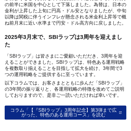
の前半に米国を中心として下落しました。為替は、日本の
金利が上昇した上旬に円高・ドル安となりましたが、中旬
以降は関税に伴うインフレが懸念される米金利上昇等で概
ね前月末に近い水準まで円安・ドル高方向に戻しました。
2025年3月末で、SBIラップは3周年を迎えまし
た
「SBIラップ」は皆さまにご愛顧いただだき、3周年を迎
えることができました。SBIラップは、特色ある運用戦略
を複数取り揃えることを目指して拡大を続け、3年間で3
つの運用戦略をご提供するに至っています。
以下コラムでは、お客さまとともに歩んだ「SBIラップ」
の3年間の振り返りと、各運用戦略の特徴を改めてご説明
しておりますので、是非ご一読いただければ幸いです。
コラム「【『SBIラップ』3周年記念】第3弾まで広
がった、特色のある運用コース」を読む