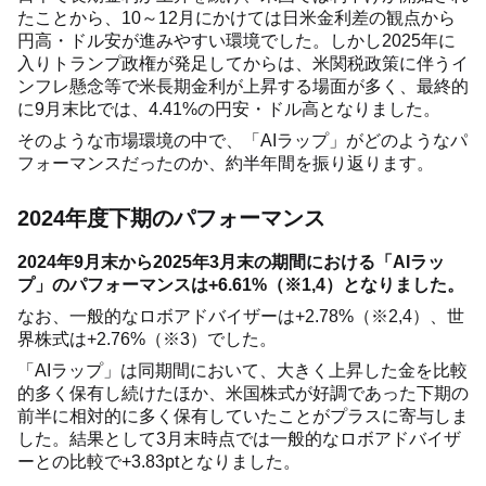
たことから、10～12月にかけては日米金利差の観点から
円高・ドル安が進みやすい環境でした。しかし2025年に
入りトランプ政権が発足してからは、米関税政策に伴うイ
ンフレ懸念等で米長期金利が上昇する場面が多く、最終的
に9月末比では、4.41%の円安・ドル高となりました。
そのような市場環境の中で、「AIラップ」がどのようなパ
フォーマンスだったのか、約半年間を振り返ります。
2024年度下期のパフォーマンス
2024年9月末から2025年3月末の期間における「AIラッ
プ」のパフォーマンスは+6.61%（※1,4）となりました。
なお、一般的なロボアドバイザーは+2.78%（※2,4）、世
界株式は+2.76%（※3）でした。
「AIラップ」は同期間において、大きく上昇した金を比較
的多く保有し続けたほか、米国株式が好調であった下期の
前半に相対的に多く保有していたことがプラスに寄与しま
した。結果として3月末時点では一般的なロボアドバイザ
ーとの比較で+3.83ptとなりました。