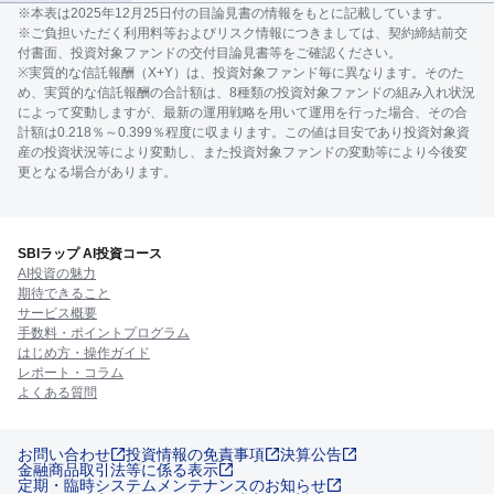
※本表は2025年12月25日付の目論見書の情報をもとに記載しています。
※ご負担いただく利用料等およびリスク情報につきましては、契約締結前交
付書面、投資対象ファンドの交付目論見書等をご確認ください。
※実質的な信託報酬（X+Y）は、投資対象ファンド毎に異なります。そのた
め、実質的な信託報酬の合計額は、8種類の投資対象ファンドの組み入れ状況
によって変動しますが、最新の運用戦略を用いて運用を行った場合、その合
計額は0.218％～0.399％程度に収まります。この値は目安であり投資対象資
産の投資状況等により変動し、また投資対象ファンドの変動等により今後変
更となる場合があります。
SBIラップ AI投資コース
AI投資の魅力
期待できること
サービス概要
手数料・ポイントプログラム
はじめ方・操作ガイド
レポート・コラム
よくある質問
お問い合わせ
投資情報の免責事項
決算公告
金融商品取引法等に係る表示
定期・臨時システムメンテナンスのお知らせ