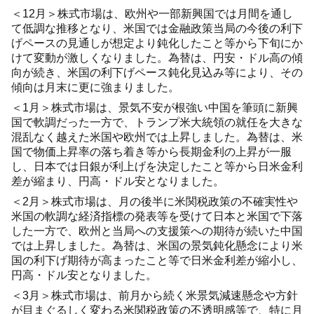
＜12月＞株式市場は、欧州や一部新興国では月間を通し
て低調な推移となり、米国では金融政策当局の今後の利下
げペースの見通しが想定より鈍化したこと等から下旬にか
けて変動が激しくなりました。為替は、円安・ドル高の傾
向が続き、米国の利下げペース鈍化見込み等により、その
傾向は月末に更に強まりました。
＜1月＞株式市場は、景気不安が根強い中国を筆頭に新興
国で軟調だった一方で、トランプ米大統領の就任を大きな
混乱なく越えた米国や欧州では上昇しました。為替は、米
国で物価上昇率の落ち着き等から長期金利の上昇が一服
し、日本では日銀が利上げを決定したこと等から日米金利
差が縮まり、円高・ドル安となりました。
＜2月＞株式市場は、月の後半に米関税政策の不確実性や
米国の軟調な経済指標の発表等を受けて日本と米国で下落
した一方で、欧州と当局への支援策への期待が続いた中国
では上昇しました。為替は、米国の景気鈍化懸念により米
国の利下げ期待が高まったこと等で日米金利差が縮小し、
円高・ドル安となりました。
＜3月＞株式市場は、前月から続く米景気減速懸念や方針
が目まぐるしく変わる米関税政策の不透明感等で、特に月