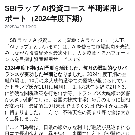
SBIラップ AI投資コース 半期運用レ
ポート（2024年度下期）
2025/4/23 10:00
「SBIラップ AI投資コース（愛称：AIラップ）」（以下、
「AIラップ」といいます）は、AIを使って市場動向を先読
みしながら投資配分を最適化し、人を凌駕するパフォーマ
ンスを目指す資産運用サービスです。
2024年度下期はAI予測を活用した、毎月の機動的なリバ
ランスが奏功した半期となりました。
2024年度下期の金
融市場は、10月に米大統領選挙での優勢が報じられてい
たトランプ氏が11月に勝利し、1月の就任を経て2月と3月
に強硬な関税政策を打ち出す等、トランプ米大統領の影響
が大きい期間でした。各国の株式市場は毎月のように様相
が変わり、最終的に9月末比では多くの国でわずかな上昇
に留まりました。一方で、不確実性の高まり等で金は大き
く上昇しました。
ドル／円為替は、日銀の緩やかな利上げ継続が見込まれる
日本で長期金利が上昇を続け、米国では利下げが開始され