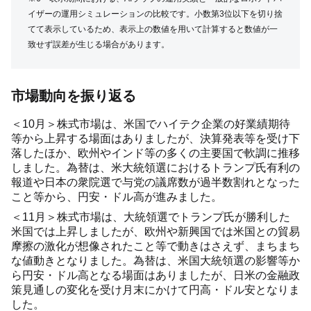
イザーの運用シミュレーションの比較です。小数第3位以下を切り捨
てて表示しているため、表示上の数値を用いて計算すると数値が一
致せず誤差が生じる場合があります。
市場動向を振り返る
＜10月＞株式市場は、米国でハイテク企業の好業績期待
等から上昇する場面はありましたが、決算発表等を受け下
落したほか、欧州やインド等の多くの主要国で軟調に推移
しました。為替は、米大統領選におけるトランプ氏有利の
報道や日本の衆院選で与党の議席数が過半数割れとなった
こと等から、円安・ドル高が進みました。
＜11月＞株式市場は、大統領選でトランプ氏が勝利した
米国では上昇しましたが、欧州や新興国では米国との貿易
摩擦の激化が想像されたこと等で動きはさえず、まちまち
な値動きとなりました。為替は、米国大統領選の影響等か
ら円安・ドル高となる場面はありましたが、日米の金融政
策見通しの変化を受け月末にかけて円高・ドル安となりま
した。