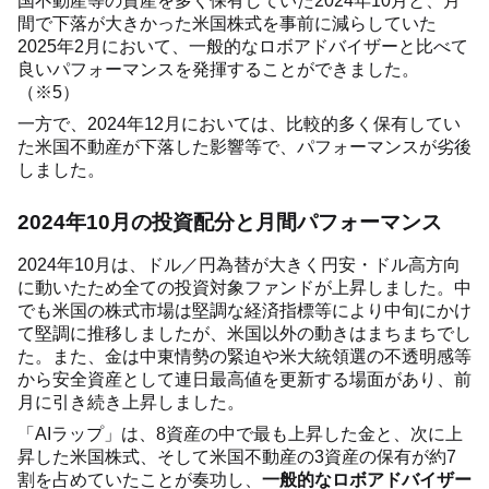
国不動産等の資産を多く保有していた2024年10月と、月
間で下落が大きかった米国株式を事前に減らしていた
2025年2月において、一般的なロボアドバイザーと比べて
良いパフォーマンスを発揮することができました。
（※5）
一方で、2024年12月においては、比較的多く保有してい
た米国不動産が下落した影響等で、パフォーマンスが劣後
しました。
2024年10月の投資配分と月間パフォーマンス
2024年10月は、ドル／円為替が大きく円安・ドル高方向
に動いたため全ての投資対象ファンドが上昇しました。中
でも米国の株式市場は堅調な経済指標等により中旬にかけ
て堅調に推移しましたが、米国以外の動きはまちまちでし
た。また、金は中東情勢の緊迫や米大統領選の不透明感等
から安全資産として連日最高値を更新する場面があり、前
月に引き続き上昇しました。
「AIラップ」は、8資産の中で最も上昇した金と、次に上
昇した米国株式、そして米国不動産の3資産の保有が約7
割を占めていたことが奏功し、
一般的なロボアドバイザー