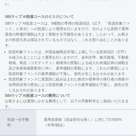
い。
SBIラップ AI投資コースのリスクについて
SBIラップ AI投資コースは、8種類の専用の投資信託（以下、「投資対象ファ
ンド」と表示）への投資により運用を行いますので、次のような原因で運用
資産の時価評価額は大きく変動する可能性があります。したがって、お客さ
まの投資元本は保証されているものではなく、これを割り込むことがありま
す。
投資対象ファンドは、外国金融商品市場に上場している投資信託（ETF）
を組入れることにより運用を行いますので、金利水準、株式相場、不動産
相場、商品（コモディティ）相場等の変動による組入れ有価証券の値動き
及び為替相場変動等に伴い、基準価額が変動します。これらの要因により
投資対象ファンドの基準価額が下落し、損失が生じるおそれがあります。
投資対象ファンドに実質的に組み込まれた株式や債券等の発行者の倒産や
信用状況等の悪化により投資対象ファンドの基準価額が下落し、損失が生
じるおそれがあります。
SBIラップ AI投資コースの費用について
お客さまには運用にかかる費用として、以下の手数料等をご負担いただきま
す。
投資一任手数
運用資産額（現金部分を除く）に対して0.660%
料
（年率/税込）