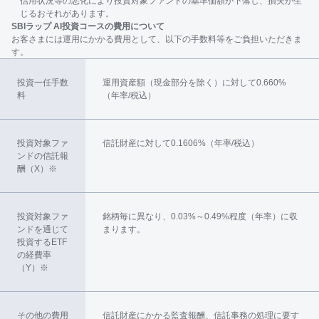
信用状況等の悪化により投資対象ファンドの基準価額が下落し、損失が生
じるおそれがあります。
SBIラップ AI投資コースの費用について
お客さまには運用にかかる費用として、以下の手数料等をご負担いただきま
す。
投資一任手数
運用資産額（現金部分を除く）に対して0.660%
料
（年率/税込）
投資対象ファ
信託財産に対して0.1606%（年率/税込）
ンドの信託報
酬（X）※
投資対象ファ
銘柄毎に異なり、0.03%～0.49%程度（年率）に収
ンドを通じて
まります。
投資するETF
の経費率
（Y）※
その他の費用
信託財産にかかる監査報酬、信託事務の処理に要す