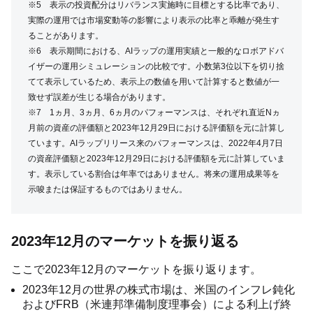
※5 表示の投資配分はリバランス実施時に目標とする比率であり、
実際の運用では市場変動等の影響により表示の比率と乖離が発生す
ることがあります。
※6 表示期間における、AIラップの運用実績と一般的なロボアドバ
イザーの運用シミュレーションの比較です。小数第3位以下を切り捨
てて表示しているため、表示上の数値を用いて計算すると数値が一
致せず誤差が生じる場合があります。
※7 1ヵ月、3ヵ月、6ヵ月のパフォーマンスは、それぞれ直近Nヵ
月前の資産の評価額と2023年12月29日における評価額を元に計算し
ています。AIラップリリース来のパフォーマンスは、2022年4月7日
の資産評価額と2023年12月29日における評価額を元に計算していま
す。表示している割合は年率ではありません。将来の運用成果等を
示唆または保証するものではありません。
2023年12月のマーケットを振り返る
ここで2023年12月のマーケットを振り返ります。
2023年12月の世界の株式市場は、米国のインフレ鈍化
およびFRB（米連邦準備制度理事会）による利上げ終