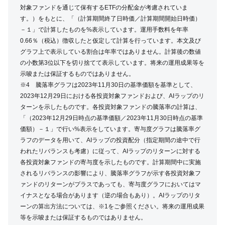
対象ファンドを通じて保有するETFの分配金が考慮されていま
す。）をもとに、「（計算期間終了日時価／計算期間開始日時価）
－１」で計算したものを%表示しています。運用手数料を年率
0.66％（税込）徴収したと仮定して計算を行っています。本文及び
グラフ上で表示している割合は年率ではありません。計算後の数値
の小数第3位以下を切り捨てて表示しています。将来の運用成果等を
示唆または保証するものではありません。
※4 騰落率グラフは2023年11月30日の基準価額を基準として、
2023年12月29日における各投資対象ファンドおよび、AIラップのリ
ターンを示したものです。各投資対象ファンドの騰落率の計算は、
「（2023年12月29日時点の基準価額／2023年11月30日時点の基準
価額）－１」で行い%表示をしています。寄与度グラフは騰落率グ
ラフのデータを用いて、AIラップの投資配分（指定期間の途中で行
われたリバランスも考慮）に従って、AIラップのリターンに対する
各投資対象ファンドの寄与度を示したものです。計算期間中に実施
されるリバランスの影響により、騰落率グラフが示す各投資対象フ
ァンドのリターンがプラスであっても、寄与度グラフにおいてはマ
イナスとなる場合があります（逆の場合もあり）。AIラップのリタ
ーンの算出方法については、※1をご参照ください。将来の運用成果
等を示唆または保証するものではありません。