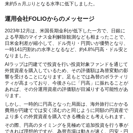
来約5ヵ月ぶりとなる水準に低下しました。
運用会社FOLIOからのメッセージ
2023年12月は、米国長期金利が低下した一方で、日銀に
よる早期のマイナス金利解除観測なども相まったことで、
日米金利差が縮小して、ドル売り・円買いが優勢となり、
一時141円割れの水準となるなど、約4.8%円高・ドル安と
なりました。
AIラップは円建てで投資を行い投資対象ファンドを通じて
外貨資産を購入しているため、その評価額は為替変動の影
響を受けることになります。足もとでは為替のボラティリ
ティが高まっており、今後さらに「円高」に振れることが
あれば、その分運用資産の評価額が目減りする可能性があ
ります。
しかし、一時的に円高となった局面は、海外旅行にかかる
費用が円建てでは安く済むのと同じように同額の円資産で
より多くの外貨資産を購入できる機会とも考えられます。
その際、円高のタイミングを見極めて追加投資を行う事が
できれば理想的ですが、為替市場は動きが速く、円安・円