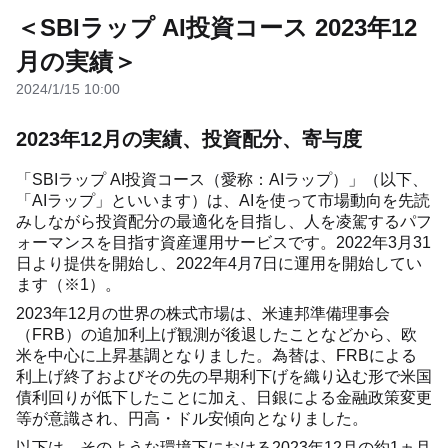
＜SBIラップ AI投資コース 2023年12
月の実績＞
2024/1/15 10:00
2023年12月の実績、投資配分、寄与度
「SBIラップ AI投資コース（愛称：AIラップ）」（以下、
「AIラップ」といいます）は、AIを使って市場動向を先読
みしながら投資配分の最適化を目指し、人を凌駕するパフ
ォーマンスを目指す資産運用サービスです。2022年3月31
日より提供を開始し、2022年4月7日に運用を開始してい
ます（※1）。
2023年12月の世界の株式市場は、米連邦準備理事会
（FRB）の追加利上げ観測が後退したことなどから、欧
米を中心に上昇基調となりました。為替は、FRBによる
利上げ終了およびその先の早期利下げを織り込む形で米国
債利回りが低下したことに加え、日銀による金融政策変更
等が意識され、円高・ドル安傾向となりました。
以下は、そのような環境下における2023年12月の約1ヵ月