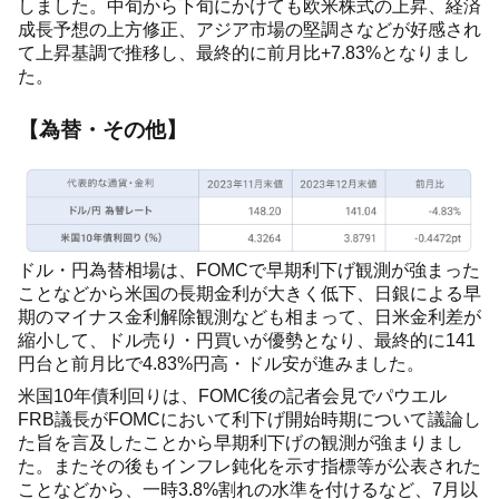
しました。中旬から下旬にかけても欧米株式の上昇、経済
成長予想の上方修正、アジア市場の堅調さなどが好感され
て上昇基調で推移し、最終的に前月比+7.83%となりまし
た。
【為替・その他】
ドル・円為替相場は、FOMCで早期利下げ観測が強まった
ことなどから米国の長期金利が大きく低下、日銀による早
期のマイナス金利解除観測なども相まって、日米金利差が
縮小して、ドル売り・円買いが優勢となり、最終的に141
円台と前月比で4.83%円高・ドル安が進みました。
米国10年債利回りは、FOMC後の記者会見でパウエル
FRB議長がFOMCにおいて利下げ開始時期について議論し
た旨を言及したことから早期利下げの観測が強まりまし
た。またその後もインフレ鈍化を示す指標等が公表された
ことなどから、一時3.8%割れの水準を付けるなど、7月以