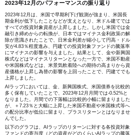
2023年12月のパフォーマンスの振り返り
2023年12月は、米国で早期利下げ観測が強まり、米国長
期金利が低下したことなどが支えとなり、米ドル建てでは
すべての投資対象資産が上昇しました。しかし米国では金
融引き締めからの転換が、日本ではマイナス金利政策の解
除が意識されたことで、日米金利差が縮小して円高・ドル
安が4.83％程度進み、円建ての投資対象ファンドの騰落率
にマイナスの影響を与えました。結果として、金や新興国
株式などはマイナスリターンとなった一方で、米国不動産
や米国株式などは、米景気軟着陸への期待の高まりから資
産価格が上昇し為替の影響を上回ったことで、円建てでも
上昇しました。
AIラップにおいては、金、新興国株式、米国債券を比較的
多く保有していたことで、2023年12月月間では-0.52%と
なりました。月間での下落幅は比較的小幅に留まりました
が、＋7.23％と大幅に上昇した米国不動産や米国株式等へ
の配分比率が低位に留まり、プラスリターンとはなりませ
んでした。
以下のグラフは、AIラップのリターンに対する各投資対象
ファンドの寄与度（どの資産がどのくらいAIラップの騰落