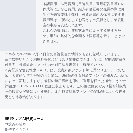
る諸費用、法定書類（目論見書、運用報告書等）の
作成等にかかる費用、組入有価証券の売買の際に発
生する売買委託手数料、外貨建資産の保管に要する
費用等は、原則としてお客さまの負担とし、信託財
産の中から支払われます。
これらの費用は、運用状況等によって変動するた
め、事前に具体的な金額や上限額等を示すことはで
きません。
※本表は2025年12月25日付の目論見書の情報をもとに記載しています。
※ご負担いただく利用料等およびリスク情報につきましては、契約締結前交
付書面、投資対象ファンドの交付目論見書等をご確認ください。
※実質的な信託報酬（X+Y）は、投資対象ファンド毎に異なります。そのた
め、実質的な信託報酬の合計額は、8種類の投資対象ファンドの組み入れ状況
によって変動しますが、最新の運用戦略を用いて運用を行った場合、その合
計額は0.218％～0.399％程度に収まります。この値は目安であり投資対象資
産の投資状況等により変動し、また投資対象ファンドの変動等により今後変
更となる場合があります。
SBIラップ AI投資コース
AI投資の魅力
期待できること