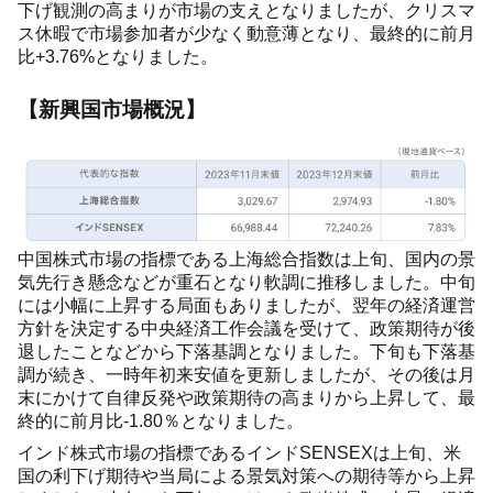
下げ観測の高まりが市場の支えとなりましたが、クリスマ
ス休暇で市場参加者が少なく動意薄となり、最終的に前月
比+3.76%となりました。
【新興国市場概況】
中国株式市場の指標である上海総合指数は上旬、国内の景
気先行き懸念などが重石となり軟調に推移しました。中旬
には小幅に上昇する局面もありましたが、翌年の経済運営
方針を決定する中央経済工作会議を受けて、政策期待が後
退したことなどから下落基調となりました。下旬も下落基
調が続き、一時年初来安値を更新しましたが、その後は月
末にかけて自律反発や政策期待の高まりから上昇して、最
終的に前月比-1.80％となりました。
インド株式市場の指標であるインドSENSEXは上旬、米
国の利下げ期待や当局による景気対策への期待等から上昇