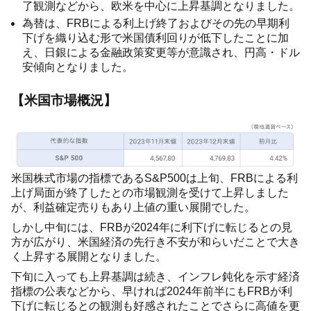
了観測などから、欧米を中心に上昇基調となりました。
為替は、FRBによる利上げ終了およびその先の早期利
下げを織り込む形で米国債利回りが低下したことに加
え、日銀による金融政策変更等が意識され、円高・ドル
安傾向となりました。
【米国市場概況】
米国株式市場の指標であるS&P500は上旬、FRBによる利
上げ局面が終了したとの市場観測を受けて上昇しました
が、利益確定売りもあり上値の重い展開でした。
しかし中旬には、FRBが2024年に利下げに転じるとの見
方が広がり、米国経済の先行き不安が和らいだことで大き
く上昇する展開となりました。
下旬に入っても上昇基調は続き、インフレ鈍化を示す経済
指標の公表などから、早ければ2024年前半にもFRBが利
下げに転じるとの観測も好感されたことでさらに高値を更