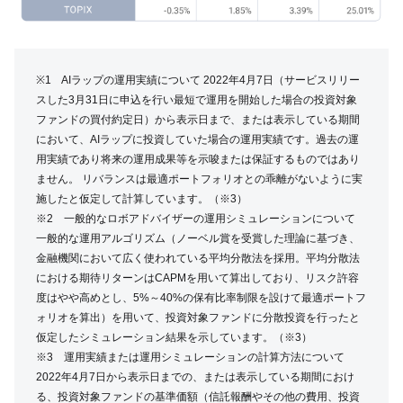
※1 AIラップの運用実績について 2022年4月7日（サービスリリー
スした3月31日に申込を行い最短で運用を開始した場合の投資対象
ファンドの買付約定日）から表示日まで、または表示している期間
において、AIラップに投資していた場合の運用実績です。過去の運
用実績であり将来の運用成果等を示唆または保証するものではあり
ません。 リバランスは最適ポートフォリオとの乖離がないように実
施したと仮定して計算しています。（※3）
※2 一般的なロボアドバイザーの運用シミュレーションについて
一般的な運用アルゴリズム（ノーベル賞を受賞した理論に基づき、
金融機関において広く使われている平均分散法を採用。平均分散法
における期待リターンはCAPMを用いて算出しており、リスク許容
度はやや高めとし、5%～40%の保有比率制限を設けて最適ポートフ
ォリオを算出）を用いて、投資対象ファンドに分散投資を行ったと
仮定したシミュレーション結果を示しています。（※3）
※3 運用実績または運用シミュレーションの計算方法について
2022年4月7日から表示日までの、または表示している期間におけ
る、投資対象ファンドの基準価額（信託報酬やその他の費用、投資