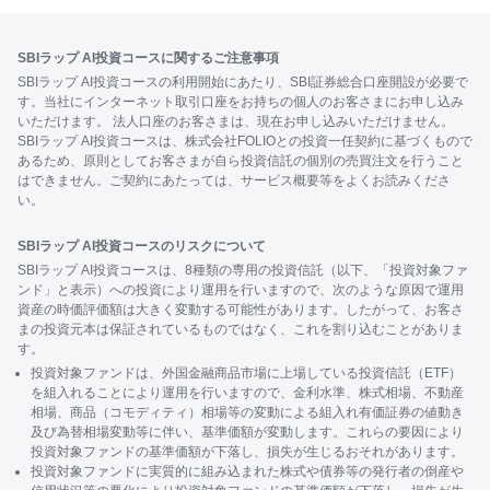
SBIラップ AI投資コースに関するご注意事項
SBIラップ AI投資コースの利用開始にあたり、SBI証券総合口座開設が必要で
す。当社にインターネット取引口座をお持ちの個人のお客さまにお申し込み
いただけます。 法人口座のお客さまは、現在お申し込みいただけません。
SBIラップ AI投資コースは、株式会社FOLIOとの投資一任契約に基づくもので
あるため、原則としてお客さまが自ら投資信託の個別の売買注文を行うこと
はできません。ご契約にあたっては、サービス概要等をよくお読みくださ
い。
SBIラップ AI投資コースのリスクについて
SBIラップ AI投資コースは、8種類の専用の投資信託（以下、「投資対象ファ
ンド」と表示）への投資により運用を行いますので、次のような原因で運用
資産の時価評価額は大きく変動する可能性があります。したがって、お客さ
まの投資元本は保証されているものではなく、これを割り込むことがありま
す。
投資対象ファンドは、外国金融商品市場に上場している投資信託（ETF）
を組入れることにより運用を行いますので、金利水準、株式相場、不動産
相場、商品（コモディティ）相場等の変動による組入れ有価証券の値動き
及び為替相場変動等に伴い、基準価額が変動します。これらの要因により
投資対象ファンドの基準価額が下落し、損失が生じるおそれがあります。
投資対象ファンドに実質的に組み込まれた株式や債券等の発行者の倒産や