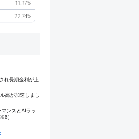
識され長期金利が上
ル高が加速しまし
ーマンスとAIラッ
※6）