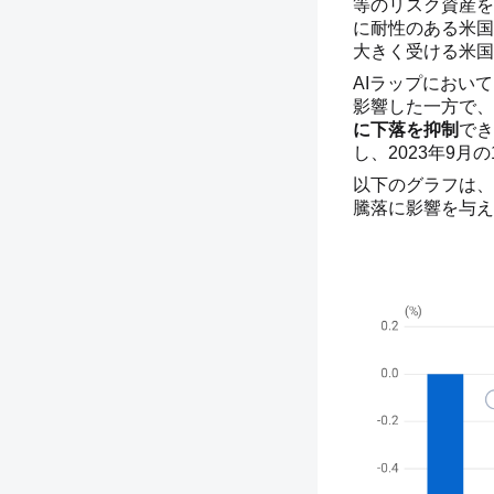
等のリスク資産を
に耐性のある米国
大きく受ける米国
AIラップにおい
影響した一方で、
に下落を抑制
でき
し、2023年9月
以下のグラフは、
騰落に影響を与え