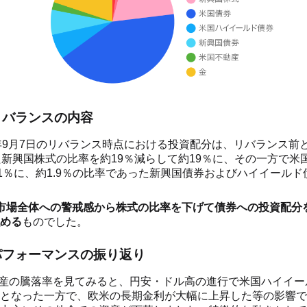
のリバランスの内容
23年9月7日のリバランス時点における投資配分は、リバランス前
た新興国株式の比率を約19％減らして約19％に、その一方で米
41％に、約1.9％の比率であった新興国債券およびハイイールド債
市場全体への警戒感から株式の比率を下げて債券への投資配分
める
ものでした。
のパフォーマンスの振り返り
各資産の騰落率を見てみると、円安・ドル高の進行で米国ハイイ
となった一方で、欧米の長期金利が大幅に上昇した等の影響で