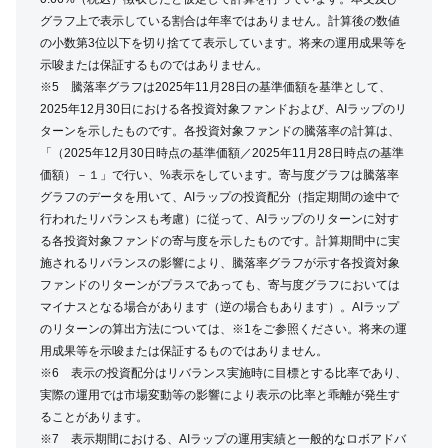
グラフ上で表示している割合は年率ではありません。計算後の数値
の小数第3位以下を切り捨てて表示しています。将来の運用成果等を
示唆または保証するものではありません。
※5 騰落率グラフは2025年11月28日の基準価額を基準として、
2025年12月30日における各投資対象ファンドおよび、AIラップのリ
ターンを示したものです。各投資対象ファンドの騰落率の計算は、
「（2025年12月30日時点の基準価額／2025年11月28日時点の基準
価額）－１」で行い、%表示をしています。寄与度グラフは騰落率
グラフのデータを用いて、AIラップの投資配分（指定期間の途中で
行われたリバランスも考慮）に従って、AIラップのリターンに対す
る各投資対象ファンドの寄与度を示したものです。計算期間中に実
施されるリバランスの影響により、騰落率グラフが示す各投資対象
ファンドのリターンがプラスであっても、寄与度グラフにおいては
マイナスとなる場合があります（逆の場合もあります）。AIラップ
のリターンの算出方法については、※1をご参照ください。将来の運
用成果等を示唆または保証するものではありません。
※6 表示の投資配分はリバランス実施時に目標とする比率であり、
実際の運用では市場変動等の影響により表示の比率と乖離が発生す
ることがあります。
※7 表示期間における、AIラップの運用実績と一般的なロボアドバ