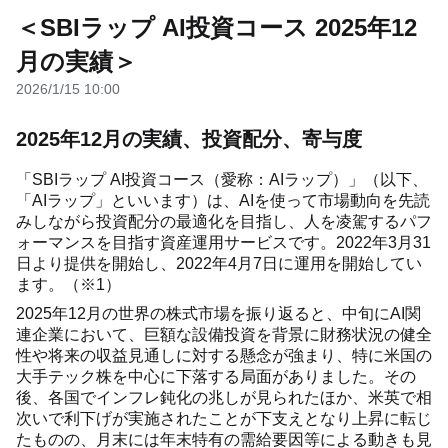
＜SBIラップ AI投資コース 2025年12
月の実績＞
2026/1/15 10:00
2025年12月の実績、投資配分、寄与度
「SBIラップ AI投資コース（愛称：AIラップ）」（以下、
「AIラップ」といいます）は、AIを使って市場動向を先読
みしながら投資配分の最適化を目指し、人を凌駕するパフ
ォーマンスを目指す資産運用サービスです。2022年3月31
日より提供を開始し、2022年4月7日に運用を開始してい
ます。（※1）
2025年12月の世界の株式市場を振り返ると、中旬にAI関
連企業において、巨額な設備投資を背景に財務状況の健全
性や将来の収益見通しに対する懸念が強まり、特に米国の
大手テック株を中心に下落する局面がありました。その
後、各国でインフレ鈍化の兆しが見られたほか、米英で相
次いで利下げが実施されたことが下支えとなり上昇に転じ
たものの、月末には年末特有の需給要因等による動きも見