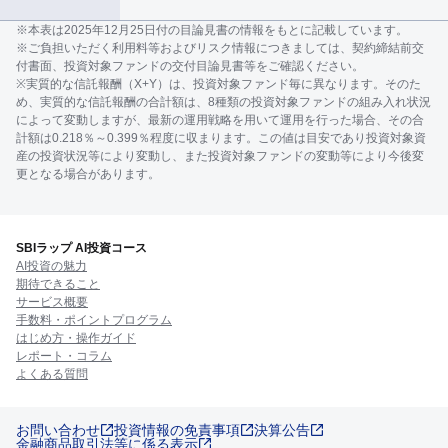
※本表は2025年12月25日付の目論見書の情報をもとに記載しています。
※ご負担いただく利用料等およびリスク情報につきましては、契約締結前交
付書面、投資対象ファンドの交付目論見書等をご確認ください。
※実質的な信託報酬（X+Y）は、投資対象ファンド毎に異なります。そのた
め、実質的な信託報酬の合計額は、8種類の投資対象ファンドの組み入れ状況
によって変動しますが、最新の運用戦略を用いて運用を行った場合、その合
計額は0.218％～0.399％程度に収まります。この値は目安であり投資対象資
産の投資状況等により変動し、また投資対象ファンドの変動等により今後変
更となる場合があります。
SBIラップ AI投資コース
AI投資の魅力
期待できること
サービス概要
手数料・ポイントプログラム
はじめ方・操作ガイド
レポート・コラム
よくある質問
お問い合わせ
投資情報の免責事項
決算公告
金融商品取引法等に係る表示