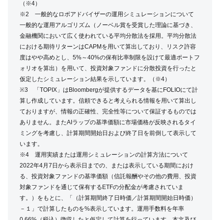
（※4）
※2 一般的なロボアドバイザーの運用シミュレーションについて
一般的な運用アルゴリズム（ノーベル賞を受賞した理論に基づき、
金融機関において広く使われている平均分散法を採用。平均分散法
における期待リターンはCAPMを用いて算出しており、リスク許容
度はやや高めとし、5%～40%の保有比率制限を設けて最適ポートフ
ォリオを算出）を用いて、投資対象ファンドに分散投資を行ったと
仮定したシミュレーション結果を示しています。（※4）
※3 「TOPIX」はBloombergが提供するデータを基にFOLIOにて計
算し作成しています。信頼できると考えられる情報を用いて算出し
ておりますが、情報の正確性、完全性等について保証するものでは
ありません。またAIラップの基準価額に市場価格が反映されるタイ
ミングを考慮し、計算期間開始日および終了日を前倒して表示して
います。
※4 運用実績または運用シミュレーションの計算方法について
2022年4月7日から表示日までの、または表示している期間におけ
る、投資対象ファンドの基準価額（信託報酬やその他の費用、投資
対象ファンドを通じて保有するETFの分配金が考慮されていま
す。）をもとに、「（計算期間終了日時価／計算期間開始日時価）
－１」で計算したものを%表示しています。運用手数料を年率
0.66%（税込）徴収したと仮定して計算を行っています。本文及び