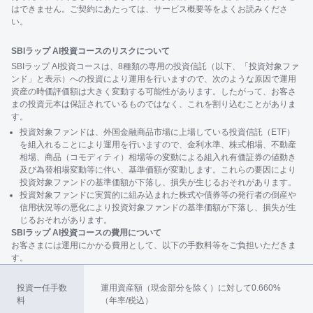
はできません。ご契約にあたっては、サービス概要等をよくお読みくださ
い。
SBIラップ AI投資コースのリスクについて
SBIラップ AI投資コースは、8種類の専用の投資信託（以下、「投資対象ファ
ンド」と表示）への投資により運用を行いますので、次のような原因で運用
資産の時価評価額は大きく変動する可能性があります。したがって、お客さ
まの投資元本は保証されているものではなく、これを割り込むことがありま
す。
投資対象ファンドは、外国金融商品市場に上場している投資信託（ETF）
を組入れることにより運用を行いますので、金利水準、株式相場、不動産
相場、商品（コモディティ）相場等の変動による組入れ有価証券の値動き
及び為替相場変動等に伴い、基準価額が変動します。これらの要因により
投資対象ファンドの基準価額が下落し、損失が生じるおそれがあります。
投資対象ファンドに実質的に組み込まれた株式や債券等の発行者の倒産や
信用状況等の悪化により投資対象ファンドの基準価額が下落し、損失が生
じるおそれがあります。
SBIラップ AI投資コースの費用について
お客さまには運用にかかる費用として、以下の手数料等をご負担いただきま
す。
投資一任手数
運用資産額（現金部分を除く）に対して0.660%
料
（年率/税込）