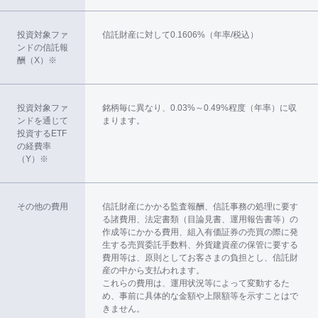
投資対象ファ
信託財産に対して0.1606%（年率/税込）
ンドの信託報
酬（X）※
投資対象ファ
銘柄毎に異なり、0.03%～0.49%程度（年率）に収
ンドを通じて
まります。
投資するETF
の経費率
（Y）※
その他の費用
信託財産にかかる監査報酬、信託事務の処理に要す
る諸費用、法定書類（目論見書、運用報告書等）の
作成等にかかる費用、組入有価証券の売買の際に発
生する売買委託手数料、外貨建資産の保管に要する
費用等は、原則としてお客さまの負担とし、信託財
産の中から支払われます。
これらの費用は、運用状況等によって変動するた
め、事前に具体的な金額や上限額等を示すことはで
きません。