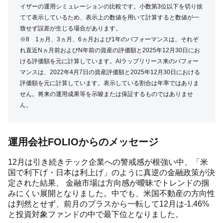
イザーの運用シミュレーションの比較です。小数第3位以下を切り捨
てて表示しているため、表示上の数値を用いて計算すると数値が一
致せず誤差が生じる場合があります。
※8 1ヵ月、3ヵ月、6ヵ月および1年のパフォーマンスは、それぞ
れ直近Nヵ月前およびN年前の資産の評価額と2025年12月30日にお
ける評価額を元に計算しています。AIラップリリース来のパフォー
マンスは、2022年4月7日の資産評価額と2025年12月30日における
評価額を元に計算しています。表示している割合は年率ではありま
せん。将来の運用成果等を示唆または保証するものではありませ
ん。
運用会社FOLIOからのメッセージ
12月は引き続きテック企業への警戒感が根強い中、「米
国で利下げ・日本は利上げ」のように真逆の金融政策が決
定された結果、 金融市場は方向感が曖昧でトレンドの掴
みにくい展開となりました。中でも、米国不動産の方向性
は判然とせず、前月のプラスから一転して12月は-1.46%
と投資対象ファンドの中で最下位となりました。