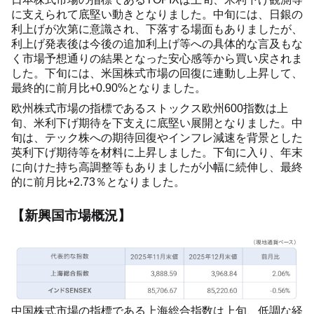
に支えられて底堅い動きとなりました。中旬には、日銀の
利上げが次第に意識され、下落する場面もありましたが、
利上げ発表後は今後の追加利上げ等への具体的な言及もな
く市場予想通りの結果となった安心感等から買い戻されま
した。下旬には、米国株式市場の回復に連動し上昇して、
最終的に前月比+0.90%となりました。
欧州株式市場の指標であるストックス欧州600指数は上
旬、米利下げ期待を下支えに底堅い展開となりました。中
旬は、テック株への期待回復やインフレ減速を背景とした
英利下げ期待等を材料に上昇しました。下旬に入り、年末
に向けた持ち高調整等もありましたが小幅に続伸し、最終
的に前月比+2.73％となりました。
【新興国市場概況】
中国株式市場の指標である上海総合指数は上旬、低調な経