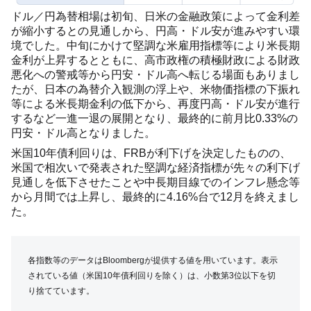
ドル／円為替相場は初旬、日米の金融政策によって金利差
が縮小するとの見通しから、円高・ドル安が進みやすい環
境でした。中旬にかけて堅調な米雇用指標等により米長期
金利が上昇するとともに、高市政権の積極財政による財政
悪化への警戒等から円安・ドル高へ転じる場面もありまし
たが、日本の為替介入観測の浮上や、米物価指標の下振れ
等による米長期金利の低下から、再度円高・ドル安が進行
するなど一進一退の展開となり、最終的に前月比0.33%の
円安・ドル高となりました。
米国10年債利回りは、FRBが利下げを決定したものの、
米国で相次いで発表された堅調な経済指標が先々の利下げ
見通しを低下させたことや中長期目線でのインフレ懸念等
から月間では上昇し、最終的に4.16%台で12月を終えまし
た。
各指数等のデータはBloombergが提供する値を用いています。表示
されている値（米国10年債利回りを除く）は、小数第3位以下を切
り捨てています。