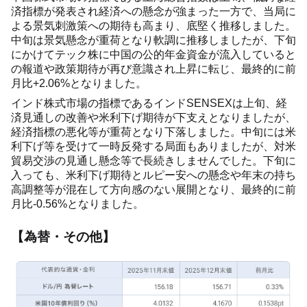
済指標が発表され経済への懸念が強まった一方で、当局に
よる景気刺激策への期待も高まり、底堅く推移しました。
中旬は景気懸念が重荷となり軟調に推移しましたが、下旬
にかけてテック株に中国の公的年金資金が流入していると
の報道や政策期待が再び意識され上昇に転じ、最終的に前
月比+2.06%となりました。
インド株式市場の指標であるインドSENSEXは上旬、経
済見通しの改善や米利下げ期待が下支えとなりましたが、
経済指標の悪化等が重荷となり下落しました。中旬には米
利下げ等を受けて一時反発する局面もありましたが、対米
貿易交渉の見通し懸念等で長続きしませんでした。下旬に
入っても、米利下げ期待とルピー安への懸念や年末の持ち
高調整等が混在して方向感のない展開となり、最終的に前
月比-0.56%となりました。
【為替・その他】