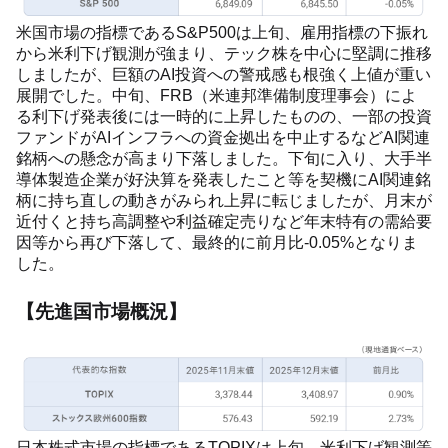
米国市場の指標であるS&P500は上旬、雇用指標の下振れ
から米利下げ観測が強まり、テック株を中心に堅調に推移
しましたが、巨額のAI投資への警戒感も根強く上値が重い
展開でした。中旬、FRB（米連邦準備制度理事会）によ
る利下げ発表後には一時的に上昇したものの、一部の投資
ファンドがAIインフラへの資金拠出を中止するなどAI関連
銘柄への懸念が高まり下落しました。下旬に入り、大手半
導体製造企業が好決算を発表したこと等を契機にAI関連銘
柄に持ち直しの動きがみられ上昇に転じましたが、月末が
近付くと持ち高調整や利益確定売りなど年末特有の需給要
因等から再び下落して、最終的に前月比-0.05%となりま
した。
【先進国市場概況】
日本株式市場の指標であるTOPIXは上旬、米利下げ観測等