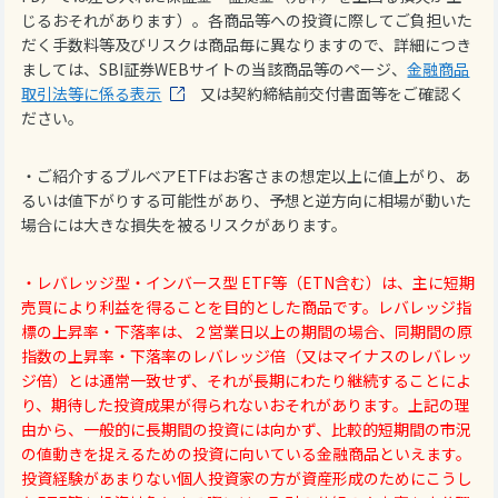
じるおそれがあります）。各商品等への投資に際してご負担いた
だく手数料等及びリスクは商品毎に異なりますので、詳細につき
ましては、SBI証券WEBサイトの当該商品等のページ、
金融商品
取引法等に係る表示
又は契約締結前交付書面等をご確認く
ださい。
・ご紹介するブルベアETFはお客さまの想定以上に値上がり、あ
るいは値下がりする可能性があり、予想と逆方向に相場が動いた
場合には大きな損失を被るリスクがあります。
・レバレッジ型・インバース型 ETF等（ETN含む）は、主に短期
売買により利益を得ることを目的とした商品です。レバレッジ指
標の上昇率・下落率は、２営業日以上の期間の場合、同期間の原
指数の上昇率・下落率のレバレッジ倍（又はマイナスのレバレッ
ジ倍）とは通常一致せず、それが長期にわたり継続することによ
り、期待した投資成果が得られないおそれがあります。上記の理
由から、一般的に長期間の投資には向かず、比較的短期間の市況
の値動きを捉えるための投資に向いている金融商品といえます。
投資経験があまりない個人投資家の方が資産形成のためにこうし