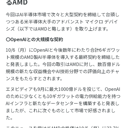
るAMD
今回はAI半導体市場で次々と大型契約を締結して台頭し
つつある米半導体大手のアドバンスト マイクロ デバイ
シズ（以下ではAMDと略します）を取り上げます。
〇
OpenAI
との大規模な契約
10/6（月）にOpenAIと今後数年にわたり合計6ギガワッ
ト規模のAMD製AI半導体を導入する最終契約を締結した
と発表しました。今回の取引はAMDに対し、数百億ドル
規模の新たな収益機会やAI技術分野での評価向上のチャ
ンスをもたらすとされます。
エヌビディアも9月に最大1000億ドルを投じて、OpenAI
のために少なくとも10ギガワットの電力供給能力を持つ
AIインフラと新たなデータセンターを構築すると発表し
ましたが、これに次ぐものとして市場で好感されまし
た。