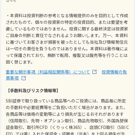
・本資料は投資判断の参考となる情報提供のみを目的として作成
されたもので、個々の投資家の特定の投資目的、または要望を考
慮しているものではありません。投資に関する最終決定は投資家
ご自身の判断と責任でなされるようお願いします。万一、本資料
に基づいてお客さまが損害を被ったとしても当社及び情報発信元
は一切その責任を負うものではありません。本資料は著作権によ
って保護されており、無断で転用、複製又は販売等を行うことは
固く禁じます。
重要な開示事項（利益相反関係等）について
投資情報の免
責事項
【手数料及びリスク情報等】
SBI証券で取り扱っている商品等へのご投資には、商品毎に所定
の手数料や必要経費等をご負担いただく場合があります。また、
各商品等は価格の変動等により損失が生じるおそれがあります
（信用取引、先物・オプション取引、商品先物取引、外国為替保
証金取引、取引所CFD（くりっく株365）、 店頭CFD取引（SBI C
FD）では差し入れた保証金・証拠金（元本）を上回る損失が生