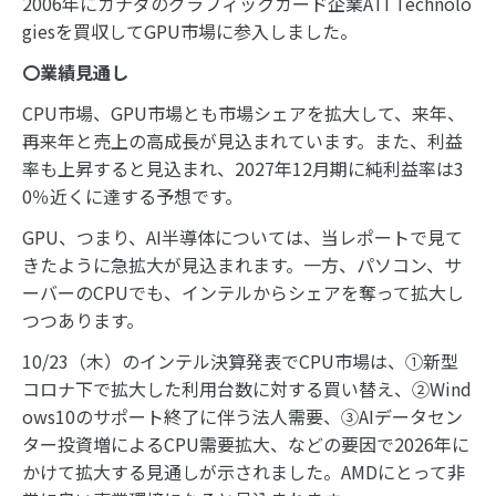
2006年にカナダのグラフィックカード企業ATI Technolo
giesを買収してGPU市場に参入しました。
〇業績見通し
CPU市場、GPU市場とも市場シェアを拡大して、来年、
再来年と売上の高成長が見込まれています。また、利益
率も上昇すると見込まれ、2027年12月期に純利益率は3
0％近くに達する予想です。
GPU、つまり、AI半導体については、当レポートで見て
きたように急拡大が見込まれます。一方、パソコン、サ
ーバーのCPUでも、インテルからシェアを奪って拡大し
つつあります。
10/23（木）のインテル決算発表でCPU市場は、①新型
コロナ下で拡大した利用台数に対する買い替え、②Wind
ows10のサポート終了に伴う法人需要、③AIデータセン
ター投資増によるCPU需要拡大、などの要因で2026年に
かけて拡大する見通しが示されました。AMDにとって非