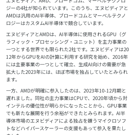
エヌビディア、AMD、ブロードコム、マーベルテクノロ
ジーの4社が知られています。このうち、エヌビディアと
AMDは汎用のAI半導体、ブロードコムとマーベルテクノ
ロジーはカスタムAI半導体で競合しています。
エヌビディアとAMDは、AI半導体に使用されるGPU（グ
ラフィック・プロセッシング・ユニット）を主力事業の
一つとする世界でも限られた2社です。エヌビディアは20
12年からGPUをAIの計算に利用する研究を始め、2016年
には主要事業の一つとして確立、生成AI向けの需要が急
拡大した2023年には、ほぼ市場を独占していたとみられ
ます。
一方、AMDが明確に参入したのは、2023年10-12月期と
遅れました。同社の主力事業はCPUで、2020年頃から対
インテルの優位性が明らかになったことから、GPU事業
でも新たな展開を行う余裕ができたとみられます。AI半
導体市場のエヌビディアによる独占を嫌うマイクロソフ
トなどハイパースケーラーの支援もあって参入を果たし