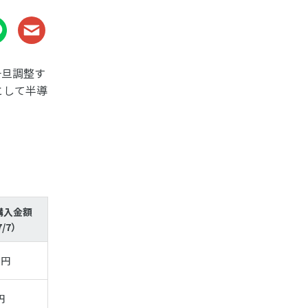
一旦調整す
として半導
購入金額
7/7）
9円
円