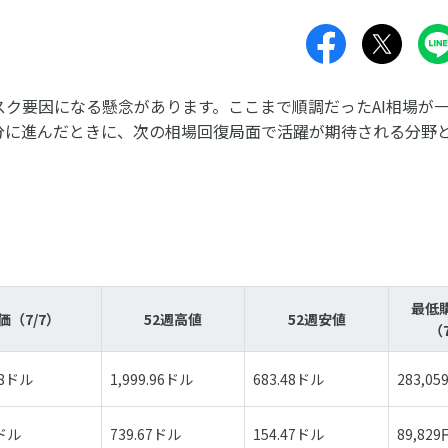
スク要因になる懸念があります。ここまで順調だったAI相場が
分に進んだときに、
次の相場回復局面で活躍が期待される分野
最低
価（7/7）
52週高値
52週安値
（
28ドル
1,999.96ドル
683.48ドル
283,05
0ドル
739.67ドル
154.47ドル
89,829