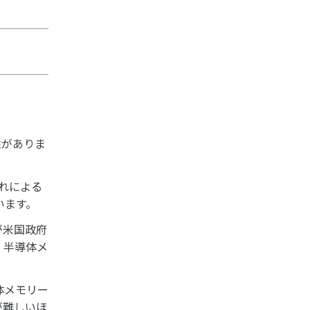
性がありま
れによる
ています。
が米国政府
、半導体メ
体メモリー
が難しいほ