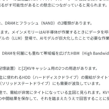
揺るがす可能性があるとの懸念につながっていると見られます。
、DRAMとフラッシュ（NAND）の2種類があります。
れます。メインメモリーはAI半導体が作業するときにデータを
ルの（LLM）登場で、AIモデルが巨大化したことで必要な作
Mを何層にも重ねて帯域幅を広げたHBM（High Bandwidth
記憶装置）と[2]KVキャッシュ用の2つの用途があります。
に主に使われるHDD（ハードディスクドライブ）の需給がタイト
（ソリッドステートドライブ）にも需要が波及しています。
用途で、需給が非常にタイトになっている主因と見られます。KV
の中間結果を保存して、それを踏まえたうえで回答することに