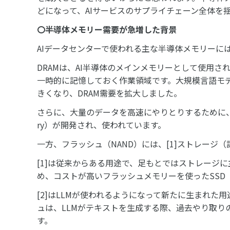
どになって、AIサービスのサプライチェーン全体を
〇半導体メモリー需要が急増した背景
AIデータセンターで使われる主な半導体メモリーには
DRAMは、AI半導体のメインメモリーとして使用さ
一時的に記憶しておく作業領域です。大規模言語モデ
きくなり、DRAM需要を拡大しました。
さらに、大量のデータを高速にやりとりするために、DRA
ry）が開発され、使われています。
一方、フラッシュ（NAND）には、[1]ストレージ（
[1]は従来からある用途で、足もとではストレージ
め、コストが高いフラッシュメモリーを使ったSSD
[2]はLLMが使われるようになって新たに生まれた
ュは、LLMがテキストを生成する際、過去やり取り
す。