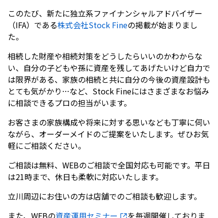
このたび、新たに独立系ファイナンシャルアドバイザー
（
IFA
）である
株式会社Stock Fine
の掲載が始まりまし
た。
相続した財産や相続対策をどうしたらいいのかわからな
い、自分の子どもや孫に資産を残してあげたいけど自力で
は限界がある、家族の相続と共に自分の今後の資産設計も
とても気がかり…など、
Stock Fine
にはさまざまなお悩み
に相談できるプロの担当がいます。
お客さまの家族構成や将来に対する思いなども丁寧に伺い
ながら、オーダーメイドのご提案をいたします。ぜひお気
軽にご相談ください。
ご相談は無料、
WEB
のご相談で全国対応も可能です。平日
は
21
時まで、休日も柔軟に対応いたします。
立川周辺にお住いの方は店舗でのご相談も歓迎します。
また、
WEB
の
資産運用セミナー
を毎週開催しておりま