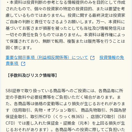
・本資料は投資判断の参考となる情報提供のみを目的として作成
されたもので、個々の投資家の特定の投資目的、または要望を考
慮しているものではありません。投資に関する最終決定は投資家
ご自身の判断と責任でなさるようお願いします。万一、本資料に
基づいてお客さまが損害を被ったとしても当社及び情報発信元は
一切その責任を負うものではありません。本資料は著作権によっ
て保護されており、無断で転用、複製または販売等を行うことは
固く禁じます。
重要な開示事項（利益相反関係等）について
投資情報の免
責事項
【手数料及びリスク情報等】
SBI証券で取り扱っている商品等へのご投資には、各商品毎に所
定の手数料や必要経費等をご負担いただく場合があります。ま
た、各商品等は価格の変動等により損失が生じるおそれがありま
す（信用取引、先物・オプション取引、 商品先物取引、外国為替
保証金取引、取引所CFD（くりっく株365）、店頭CFD取引（SBI
CFD）では差し入れた保証金・証拠金（元本）を上回る損失が生
じるおそれがあります）。各商品等への投資に際してご負担いた