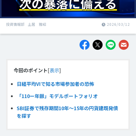
投資情報部 土居 雅紹
2026/03/12
今回のポイント
[
表示
]
日経平均VIで知る市場参加者の恐怖
「110ー年齢」モデルポートフォリオ
SBI証券で残存期間10年～15年の円貨建既発債
を探す