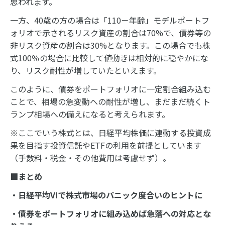
思われます。
一方、40歳の方の場合は「110－年齢」モデルポートフ
ォリオで示されるリスク資産の割合は70%で、債券等の
非リスク資産の割合は30%となります。この場合でも株
式100％の場合に比較して値動きは相対的に穏やかにな
り、リスク耐性が増していたといえます。
このように、債券をポートフォリオに一定割合組み込む
ことで、相場の急変動への耐性が増し、まだまだ続くト
ランプ相場への備えになると考えられます。
※ここでいう株式とは、日経平均株価に連動する投資成
果を目指す投資信託やETFの利用を前提としています
（手数料・税金・その他費用は考慮せず）。
■まとめ
・日経平均VIで株式市場のパニック度合いのヒントに
・債券をポートフォリオに組み込めば急落への対応とな