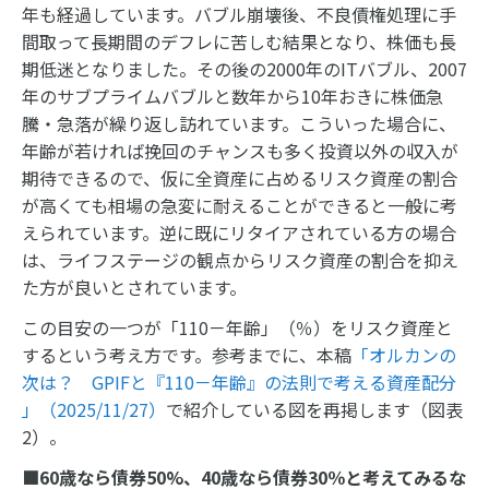
年も経過しています。バブル崩壊後、不良債権処理に手
間取って長期間のデフレに苦しむ結果となり、株価も長
期低迷となりました。その後の2000年のITバブル、2007
年のサブプライムバブルと数年から10年おきに株価急
騰・急落が繰り返し訪れています。こういった場合に、
年齢が若ければ挽回のチャンスも多く投資以外の収入が
期待できるので、仮に全資産に占めるリスク資産の割合
が高くても相場の急変に耐えることができると一般に考
えられています。逆に既にリタイアされている方の場合
は、ライフステージの観点からリスク資産の割合を抑え
た方が良いとされています。
この目安の一つが「110－年齢」（％）をリスク資産と
するという考え方です。参考までに、本稿
「オルカンの
次は？ GPIFと『110－年齢』の法則で考える資産配分
」（2025/11/27）
で紹介している図を再掲します（図表
2）。
■60歳なら債券50%、40歳なら債券30％と考えてみるな