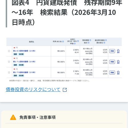
図表4 円貨建既発債 残存期間9年
～16年 検索結果（2026年3月10
日時点）
債​券​投​資​の​リ​ス​ク​に​つ​い​て​
免責事項・注意事項