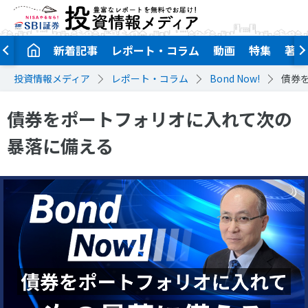
新着記事
レポート・コラム
動画
特集
著者
投資情報メディア
レポート・コラム
Bond Now!
債券
債券をポートフォリオに入れて次の
暴落に備える