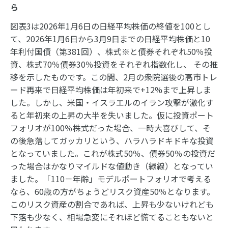
ら
図表3は2026年1月6日の日経平均株価の終値を100とし
て、2026年1月6日から3月9日までの日経平均株価と10
年利付国債（第381回）、株式※と債券それぞれ50％投
資、株式70％債券30％投資をそれぞれ指数化し、 その推
移を示したものです。この間、2月の衆院選後の高市トレ
ード再来で日経平均株価は年初来で+12%まで上昇しま
した。しかし、米国・イスラエルのイラン攻撃が激化す
ると年初来の上昇の大半を失いました。仮に投資ポート
フォリオが100％株式だった場合、一時大喜びして、そ
の後急落してガッカリという、ハラハラドキドキな投資
となっていました。これが株式50％、債券50％の投資だ
った場合はかなりマイルドな値動き（緑線）となってい
ました。「110－年齢」モデルポートフォリオで考える
なら、60歳の方がちょうどリスク資産50％となります。
このリスク資産の割合であれば、上昇も少ないけれども
下落も少なく、相場急変にそれほど慌てることもないと