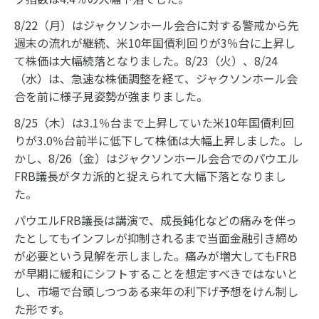
8/22（月）はジャクソンホール会合に対する警戒から先
週末の流れが継続、米10年国債利回りが3％台に上昇し
て株価は大幅続落となりました。8/23（火）、8/24
（水）は、急速な株価調整を経て、ジャクソンホール会
合を前に様子見姿勢が強まりました。
8/25（木）は3.1％台まで上昇していた米10年国債利回
りが3.0％台前半に低下して株価は大幅上昇しました。し
かし、8/26（金）はジャクソンホール会合でのパウエル
FRB議長がタカ派的と捉えられて大幅下落となりまし
た。
パウエルFRB議長は講演で、成長鈍化などの痛みを伴っ
たとしてもインフレが抑制されるまで当面金融引き締め
が必要という見解を示しました。痛みが増大してもFRB
が早期に緩和にシフトすることを想定すべきではないと
し、市場で台頭しつつある来年の利下げ予想をけん制し
た形です。