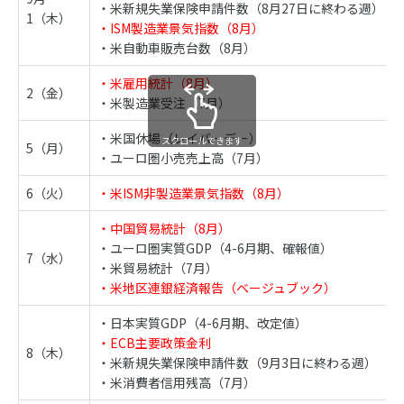
・米新規失業保険申請件数（8月27日に終わる週）
1（木）
・ISM製造業景気指数（8月）
・米自動車販売台数（8月）
・米雇用統計（8月）
2（金）
・米製造業受注（7月）
・米国休場（レイバーデー）
スクロールできます
5（月）
・ユーロ圏小売売上高（7月）
6（火）
・米ISM非製造業景気指数（8月）
・中国貿易統計（8月）
・ユーロ圏実質GDP（4-6月期、確報値）
7（水）
・米貿易統計（7月）
・米地区連銀経済報告（ベージュブック）
・日本実質GDP（4-6月期、改定値）
・ECB主要政策金利
8（木）
・米新規失業保険申請件数（9月3日に終わる週）
・米消費者信用残高（7月）