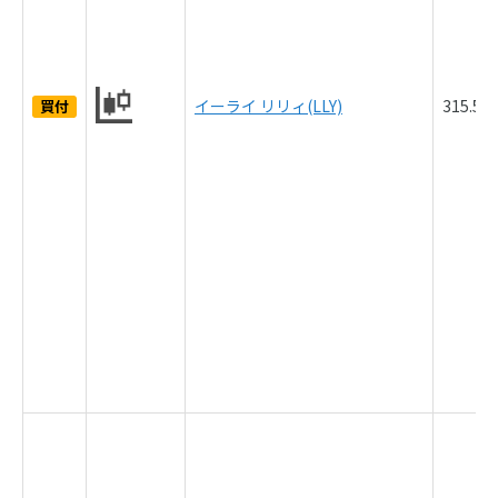
イーライ リリィ(LLY)
315.5
買付