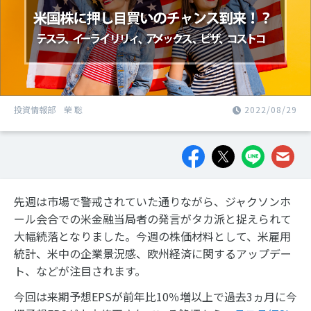
投資情報部 榮 聡
2022/08/29
先週は市場で警戒されていた通りながら、ジャクソンホ
ール会合での米金融当局者の発言がタカ派と捉えられて
大幅続落となりました。今週の株価材料として、米雇用
統計、米中の企業景況感、欧州経済に関するアップデー
ト、などが注目されます。
今回は来期予想EPSが前年比10％増以上で過去3ヵ月に今