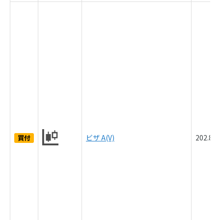
ビザ A(V)
202.8
買付