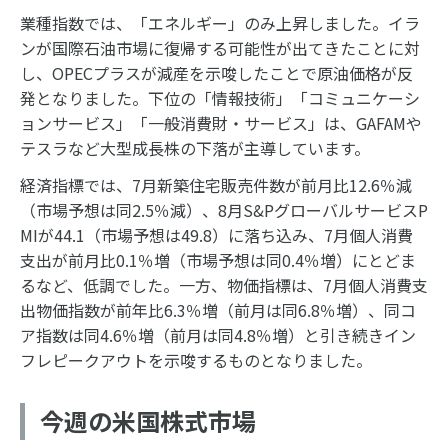
業種指数では、「エネルギー」のみ上昇しました。イラ
ンが国際石油市場に復帰する可能性が出てきたことに対
し、OPECプラスが減産を示唆したことで原油価格が反
発となりました。下位の「情報技術」「コミュニケーシ
ョンサービス」「一般消費財・サービス」は、GAFAMや
テスラなど大型成長株の下落が主導しています。
経済指標では、7月新築住宅販売件数が前月比12.6％減
（市場予想は同2.5％減）、8月S&PグローバルサービスP
MIが44.1（市場予想は49.8）に落ち込み、7月個人消費
支出が前月比0.1％増（市場予想は同0.4％増）にとどま
るなど、低調でした。一方、物価指標は、7月個人消費支
出物価指数が前年比6.3％増（前月は同6.8％増）、同コ
ア指数は同4.6％増（前月は同4.8％増）と引き続きイン
フレピークアウトを示唆するものとなりました。
今週の米国株式市場