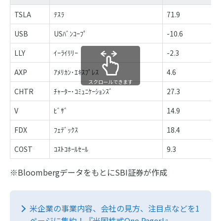
TSLA
ﾃｽﾗ
71.9
3
USB
USﾊﾞﾝｺｰﾌﾟ
-10.6
1
LLY
ｲｰﾗｲﾘﾘｰ
-2.3
1
AXP
ｱﾒﾘｶﾝ･ｴｷｽﾌﾟﾚｽ
4.6
1
スクロールできます
CHTR
ﾁｬｰﾀｰ･ｺﾐｭﾆｹｰｼｮﾝｽﾞ
27.3
1
V
ﾋﾞｻﾞ
14.9
1
FDX
ﾌｪﾃﾞｯｸｽ
18.4
1
COST
ｺｽﾄｺﾎｰﾙｾｰﾙ
9.3
1
※BloombergデータをもとにSBI証券が作成
米企業の事業内容、会社の見方、注目点などを1
ページに集約！『米国株式One Pager!』