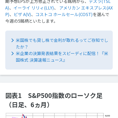
期予想EPSが上方修正されている銘柄から、
テスラ(TSL
A)
、
イーライ リリィ(LLY)
、
アメリカン エキスプレス(AX
P)
、
ビザ A(V)
、
コストコ ホールセール(COST)
を選んで
今週の5銘柄といたします。
米国株でも貸し株で金利が取れるってご存知でし
たか？
米企業の決算発表結果をスピーディに配信！『米
国株式 決算速報ニュース』
図表1 S&P500指数のローソク足
（日足、6ヵ月）