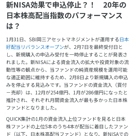
新NISA効果で申込停止？！ 20年の
日本株高配当指数のパフォーマンス
は？
1月31日、SBI岡三アセットマネジメントが運用する
日本
好配当リバランスオープン
が、2月7日を最終受付日と
し、新規購入の申込み受付を一時停止することが発表さ
れました。新NISAによる資金流入の拡大や投資対象の流
動性等の観点から、当ファンドの純資産規模を運用可能
な適正範囲に維持するため、2月8日より新規購入の申込
みを停止する見込みです。当ファンドの資金流入（買付
－売却）は、12月が254億円、1月が286億円になったと
推計され、それぞれ月間資金流入が最も多かった日本株
ファンドとなりました。
QUICK集計の1月の資金流入上位ファンドを見ると日本
株ファンドの上位5本のうち4本が配当に着目したファン
ド（以下、日本株高配当ファンド）となり、新NISAでの