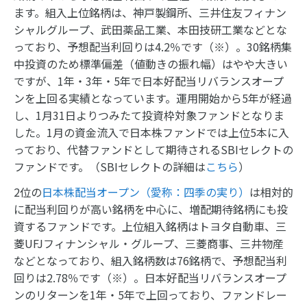
ます。組入上位銘柄は、神戸製鋼所、三井住友フィナン
シャルグループ、武田薬品工業、本田技研工業などとな
っており、予想配当利回りは4.2％です（※）。30銘柄集
中投資のため標準偏差（値動きの振れ幅）はやや大きい
ですが、1年・3年・5年で日本好配当リバランスオープ
ンを上回る実績となっています。運用開始から5年が経過
し、1月31日よりつみたて投資枠対象ファンドとなりま
した。1月の資金流入で日本株ファンドでは上位5本に入
っており、代替ファンドとして期待されるSBIセレクトの
ファンドです。（SBIセレクトの詳細は
こちら
）
2位の
日本株配当オープン（愛称：四季の実り）
は相対的
に配当利回りが高い銘柄を中心に、増配期待銘柄にも投
資するファンドです。上位組入銘柄はトヨタ自動車、三
菱UFJフィナンシャル・グループ、三菱商事、三井物産
などとなっており、組入銘柄数は76銘柄で、予想配当利
回りは2.78％です（※）。日本好配当リバランスオープ
ンのリターンを1年・5年で上回っており、ファンドレー