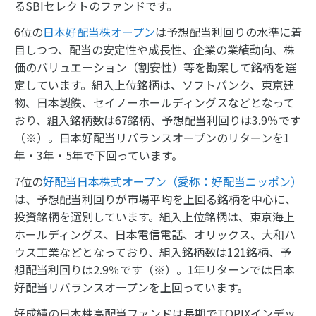
るSBIセレクトのファンドです。
6位の
日本好配当株オープン
は予想配当利回りの水準に着
目しつつ、配当の安定性や成長性、企業の業績動向、株
価のバリュエーション（割安性）等を勘案して銘柄を選
定しています。組入上位銘柄は、ソフトバンク、東京建
物、日本製鉄、セイノーホールディングスなどとなって
おり、組入銘柄数は67銘柄、予想配当利回りは3.9％です
（※）。日本好配当リバランスオープンのリターンを1
年・3年・5年で下回っています。
7位の
好配当日本株式オープン（愛称：好配当ニッポン）
は、予想配当利回りが市場平均を上回る銘柄を中心に、
投資銘柄を選別しています。組入上位銘柄は、東京海上
ホールディングス、日本電信電話、オリックス、大和ハ
ウス工業などとなっており、組入銘柄数は121銘柄、予
想配当利回りは2.9％です（※）。1年リターンでは日本
好配当リバランスオープンを上回っています。
好成績の日本株高配当ファンドは長期でTOPIXインデッ