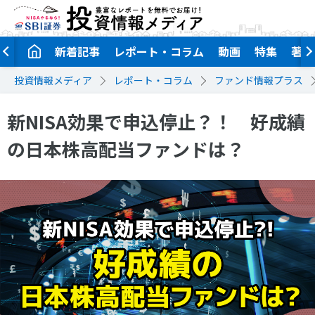
新着記事
レポート・コラム
動画
特集
著者
投資情報メディア
レポート・コラム
ファンド情報プラス
新NISA効果で申込停止？！ 好成績
の日本株高配当ファンドは？