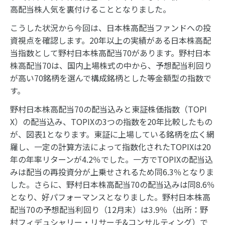
高配当株人気を裏付けることとなりました。
こうした状況から今回は、日本株高配当ファンドへの投
資視点を確認します。20年以上の実績がある日本株高配
当指数として野村日本株高配当70があります。野村日本
株高配当70は、国内上場株式の中から、予想配当利回り
が高い70銘柄を選んで構成銘柄とした等金額型の指数で
す。
野村日本株高配当70の配当込みと東証株価指数（TOPI
X）の配当込み、TOPIXの3つの指数を20年比較したもの
が、図表1となります。東証に上場している銘柄を広く網
羅し、一定の計算方法によって指数化されたTOPIXは20
年の年率リターンが4.2％でした。一方でTOPIXの配当込
みは配当の再投資分が上乗せされるため同6.3％となりま
した。さらに、野村日本株高配当70の配当込みは同8.6％
となり、好パフォーマンスとなりました。野村日本株高
配当70の予想配当利回り（12月末）は3.9％（出所：野
村フィデュシャリー・リサーチ&コンサルティング）で