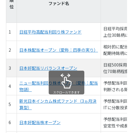
順
ファンド名
位
日経平均採用銘
1
日経平均高配当利回り株ファンド
上位30銘柄に
相対的に配当利
2
日本株配当オープン（愛称：四季の実り）
配期待銘柄にも
日経500採用
3
日本好配当リバランスオープン
位70銘柄程度
ニュー配当利回り株オープン（愛称：配当
予想配当利回り
4
物語）
判断される銘柄
スクロールできます
新光日本インカム株式ファンド（3ヵ月決
予想配当利回り
5
算型）
ITに分散投資
予想配当利回り
6
日本好配当株オープン
安定性や成長性