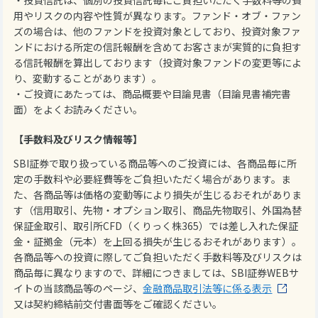
用やリスクの内容や性質が異なります。ファンド・オブ・ファン
ズの場合は、他のファンドを投資対象としており、投資対象ファ
ンドにおける所定の信託報酬を含めてお客さまが実質的に負担す
る信託報酬を算出しております（投資対象ファンドの変更等によ
り、変動することがあります）。
・ご投資にあたっては、商品概要や目論見書（目論見書補完書
面）をよくお読みください。
【手数料及びリスク情報等】
SBI証券で取り扱っている商品等へのご投資には、各商品毎に所
定の手数料や必要経費等をご負担いただく場合があります。ま
た、各商品等は価格の変動等により損失が生じるおそれがありま
す（信用取引、先物・オプション取引、商品先物取引、外国為替
保証金取引、取引所CFD（くりっく株365）では差し入れた保証
金・証拠金（元本）を上回る損失が生じるおそれがあります）。
各商品等への投資に際してご負担いただく手数料等及びリスクは
商品毎に異なりますので、詳細につきましては、SBI証券WEBサ
イトの当該商品等のページ、
金融商品取引法等に係る表示
又は契約締結前交付書面等をご確認ください。