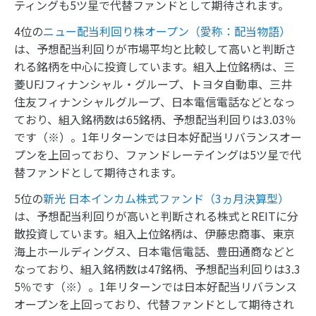
ティングも5ツ星で代替ファンドとして期待されます。
4位の
ニュー配当利回り株オープン（愛称：配当物語）
は、予想配当利回りが市場平均と比較して高いと判断さ
れる銘柄を中心に投資しています。組入上位銘柄は、三
菱UFJフィナンシャル・グループ、トヨタ自動車、三井
住友フィナンシャルグループ、日本電信電話などとなっ
ており、組入銘柄数は65銘柄、予想配当利回りは3.03％
です（※）。1年リターンでは日本好配当リバランスオー
プンを上回っており、ファンドレーテイングは5ツ星で代
替ファンドとして期待されます。
5位の
新光 日本インカム株式ファンド（3ヵ月決算型）
は、予想配当利回りが高いと判断される株式とREITに分
散投資しています。組入上位銘柄は、伊藤忠商事、東京
海上ホールディングス、日本電信電話、豊田通商などと
なっており、組入銘柄数は47銘柄、予想配当利回りは3.3
5％です（※）。1年リターンでは日本好配当リバランス
オープンを上回っており、代替ファンドとして期待され