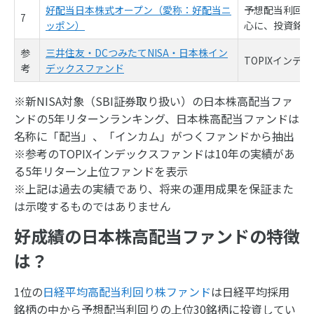
好配当日本株式オープン（愛称：好配当ニ
予想配当利回り
7
ッポン）
心に、投資銘柄
参
三井住友・DCつみたてNISA・日本株イン
TOPIXインデ
考
デックスファンド
※新NISA対象（SBI証券取り扱い）の日本株高配当ファ
ンドの5年リターンランキング、日本株高配当ファンドは
名称に「配当」、「インカム」がつくファンドから抽出
※参考のTOPIXインデックスファンドは10年の実績があ
る5年リターン上位ファンドを表示
※上記は過去の実績であり、将来の運用成果を保証また
は示唆するものではありません
好成績の日本株高配当ファンドの特徴
は？
1位の
日経平均高配当利回り株ファンド
は日経平均採用
銘柄の中から予想配当利回りの上位30銘柄に投資してい