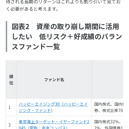
待される長期のリターンはこれよりも割り引いて見てお
く必要があると考えます。
図表2 資産の取り崩し期間に活用
したい 低リスク＋好成績のバラン
スファンド一覧
順
ファンド名
位
（
ハッピーエイジング30（ハッピーエイ
国内株式、国内債
1
ジング・ファンド
）
券、株式比率70％
東京海上ターゲット・イヤーファンド2
国内株式32％、国
2
045（愛称：年金コンパス）
2％、外国債券10