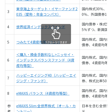
東京海上ターゲット・イヤーファンド2
国内株式30％、国
3
035（愛称：年金コンパス）
0％、外国債券10
国内債券・株式5％
4
世界経済インデックスファンド
5％ずつ、新興国債
国内株式、国内債
5
つみたて4資産均等バランス
スクロールできます
債券、4資産均等投
＜購入・換金手数料なし>ニッセイ・
国内株式、国内債
6
インデックスバランスファンド（4資
債券、4資産均等投
産均等型）
ハッピーエイジング40（ハッピーエイ
国内株式、国内債
7
ジング・ファンド）
券、株式比率50％
国内株式、国内債
8
eMAXIS バランス（4資産均等型）
債券、4資産均等投
参
eMAXIS Slim 全世界株式（オール・カ
日本を含む全世界
考
ントリー）
ド