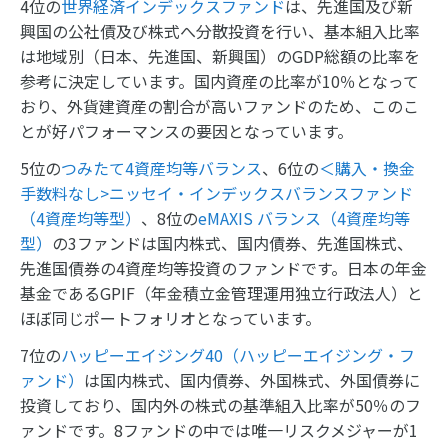
4位の
世界経済インデックスファンド
は、先進国及び新
興国の公社債及び株式へ分散投資を行い、基本組入比率
は地域別（日本、先進国、新興国）のGDP総額の比率を
参考に決定しています。国内資産の比率が10％となって
おり、外貨建資産の割合が高いファンドのため、このこ
とが好パフォーマンスの要因となっています。
5位の
つみたて4資産均等バランス
、6位の
＜購入・換金
手数料なし>ニッセイ・インデックスバランスファンド
（4資産均等型）
、8位の
eMAXIS バランス（4資産均等
型）
の3ファンドは国内株式、国内債券、先進国株式、
先進国債券の4資産均等投資のファンドです。日本の年金
基金であるGPIF（年金積立金管理運用独立行政法人）と
ほぼ同じポートフォリオとなっています。
7位の
ハッピーエイジング40（ハッピーエイジング・フ
ァンド）
は国内株式、国内債券、外国株式、外国債券に
投資しており、国内外の株式の基準組入比率が50％のフ
ァンドです。8ファンドの中では唯一リスクメジャーが1