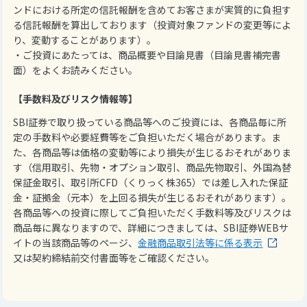
ンドにおける所定の信託報酬を含めてお客さまが実質的に負担す
る信託報酬を算出しております（投資対象ファンドの変更等によ
り、変動することがあります）。
・ご投資にあたっては、商品概要や目論見書（目論見書補完書
面）をよくお読みください。
【手数料及びリスク情報等】
SBI証券で取り扱っている商品等へのご投資には、各商品毎に所
定の手数料や必要経費等をご負担いただく場合があります。ま
た、各商品等は価格の変動等により損失が生じるおそれがありま
す（信用取引、先物・オプション取引、商品先物取引、外国為替
保証金取引、取引所CFD（くりっく株365）では差し入れた保証
金・証拠金（元本）を上回る損失が生じるおそれがあります）。
各商品等への投資に際してご負担いただく手数料等及びリスクは
商品毎に異なりますので、詳細につきましては、SBI証券WEBサ
イトの当該商品等のページ、
金融商品取引法等に係る表示
又は契約締結前交付書面等をご確認ください。