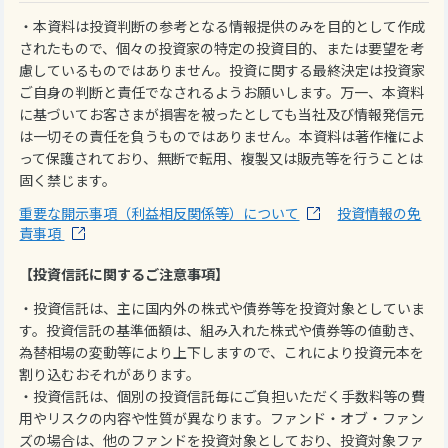
・本資料は投資判断の参考となる情報提供のみを目的として作成
されたもので、個々の投資家の特定の投資目的、または要望を考
慮しているものではありません。投資に関する最終決定は投資家
ご自身の判断と責任でなされるようお願いします。万一、本資料
に基づいてお客さまが損害を被ったとしても当社及び情報発信元
は一切その責任を負うものではありません。本資料は著作権によ
って保護されており、無断で転用、複製又は販売等を行うことは
固く禁じます。
重要な開示事項（利益相反関係等）について
投資情報の免
責事項
【投資信託に関するご注意事項】
・投資信託は、主に国内外の株式や債券等を投資対象としていま
す。投資信託の基準価額は、組み入れた株式や債券等の値動き、
為替相場の変動等により上下しますので、これにより投資元本を
割り込むおそれがあります。
・投資信託は、個別の投資信託毎にご負担いただく手数料等の費
用やリスクの内容や性質が異なります。ファンド・オブ・ファン
ズの場合は、他のファンドを投資対象としており、投資対象ファ