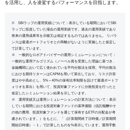
を活用し、人を凌駕するパフォーマンスを目指します。
※ SBIラップの運用実績について：表示している期間においてSBI
ラップに投資していた場合の運用実績です。過去の運用実績であり
将来の運用成果等を示唆又は保証するものではありません。 リバラ
ンスは最適ポートフォリオとの乖離がないように実施したと仮定し
て計算しています。
※ 一般的なロボアドバイザーの運用シミュレーションについて：
一般的な運用アルゴリズム（ノーベル賞を受賞した理論に基づき、
金融機関において広く使われている平均分散法を採用。平均分散法
における期待リターンはCAPMを用いて算出しており、リスク許容
度はやや高めとし、5%～40%の保有比率制限を設けて最適ポートフ
ォリオを算出）を用いて、投資対象ファンドに分散投資を行ったと
仮定したシミュレーション結果を示しています。
※ 運用実績又は運用シミュレーションの計算方法について：表示
している期間における投資対象ファンドの基準価額（信託報酬やそ
の他の費用、投資対象ファンドを通じて保有するETFの分配金が考
慮されています。）をもとに、「（計算期間終了日時価／計算期間
開始日時価）－１」で計算したものを%表示しています。運用手数