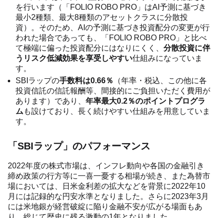
を行います（「FOLIO ROBO PRO」はAI予測に基づき
最小2種類、最大8種類のアセットクラスに分散投
資）。そのため、AIの予測に基づき投資配分の変更が行
われた場合であっても、「FOLIO ROBO PRO」と比べ
て極端に偏った投資配分にはなりにくく、
分散投資に伴
うリスク低減効果を享受しやすい
仕組みになっていま
す。
SBIラップの
手数料は0.66％
（年率・税込、この他に各
投資信託の信託報酬等、間接的にご負担いただく費用が
あります）であり、
年率最大0.2％のポイントプログラ
ム
も設けており、長く続けやすい仕組みを用意していま
す。
「SBIラップ」のパフォーマンス
2022年度の株式市場は、インフレ動向や各国の金融引き
締め政策の行方等に一喜一憂する相場が続き、また為替市
場においては、日米金利差の拡大などを背景に2022年10
月には記録的な円安水準となりました。さらに2023年3月
には米地銀が経営破綻に陥り金融不安が広がる場面もあ
り、総じて歴史に残る激動の1年となりました。