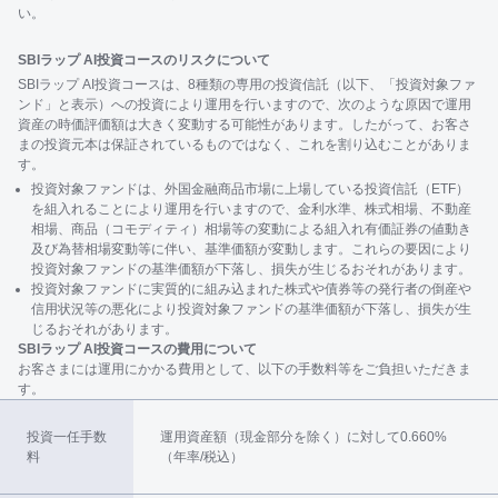
い。
SBIラップ AI投資コースのリスクについて
SBIラップ AI投資コースは、8種類の専用の投資信託（以下、「投資対象ファ
ンド」と表示）への投資により運用を行いますので、次のような原因で運用
資産の時価評価額は大きく変動する可能性があります。したがって、お客さ
まの投資元本は保証されているものではなく、これを割り込むことがありま
す。
投資対象ファンドは、外国金融商品市場に上場している投資信託（ETF）
を組入れることにより運用を行いますので、金利水準、株式相場、不動産
相場、商品（コモディティ）相場等の変動による組入れ有価証券の値動き
及び為替相場変動等に伴い、基準価額が変動します。これらの要因により
投資対象ファンドの基準価額が下落し、損失が生じるおそれがあります。
投資対象ファンドに実質的に組み込まれた株式や債券等の発行者の倒産や
信用状況等の悪化により投資対象ファンドの基準価額が下落し、損失が生
じるおそれがあります。
SBIラップ AI投資コースの費用について
お客さまには運用にかかる費用として、以下の手数料等をご負担いただきま
す。
投資一任手数
運用資産額（現金部分を除く）に対して0.660%
料
（年率/税込）