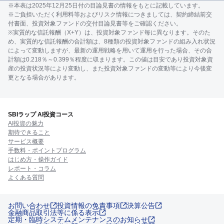
※本表は2025年12月25日付の目論見書の情報をもとに記載しています。
※ご負担いただく利用料等およびリスク情報につきましては、契約締結前交
付書面、投資対象ファンドの交付目論見書等をご確認ください。
※実質的な信託報酬（X+Y）は、投資対象ファンド毎に異なります。そのた
め、実質的な信託報酬の合計額は、8種類の投資対象ファンドの組み入れ状況
によって変動しますが、最新の運用戦略を用いて運用を行った場合、その合
計額は0.218％～0.399％程度に収まります。この値は目安であり投資対象資
産の投資状況等により変動し、また投資対象ファンドの変動等により今後変
更となる場合があります。
SBIラップ AI投資コース
AI投資の魅力
期待できること
サービス概要
手数料・ポイントプログラム
はじめ方・操作ガイド
レポート・コラム
よくある質問
お問い合わせ
投資情報の免責事項
決算公告
金融商品取引法等に係る表示
定期・臨時システムメンテナンスのお知らせ