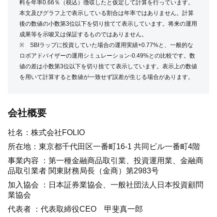
料を年率0.66％（税込）徴収したと仮定して計算を行っています。
本文及びグラフ上で表示している割合は年率ではありません。計算
後の数値の小数第3位以下を切り捨てて表示しています。将来の運用
成果等を示唆又は保証するものではありません。
※ SBIラップに投資していた場合の運用実績+0.77%と、一般的な
ロボアドバイザーの運用シミュレーション-0.49%との比較です。数
値の差は小数第3位以下を切り捨てて表示しています。表示上の数値
を用いて計算すると数値が一致せず誤差が生じる場合があります。
会社概要
社名：株式会社FOLIO
所在地：東京都千代田区一番町16-1 共同ビル一番町4階
事業内容 ：第一種金融商品取引業、投資運用業、金融商
品取引業者 関東財務局長（金商）第2983号
加入協会 ：日本証券業協会、一般社団法人日本投資顧問
業協会
代表者 ：代表取締役CEO 甲斐真一郎