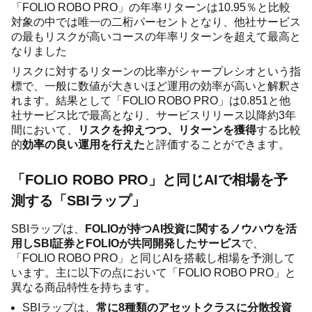
「FOLIO ROBO PRO」の年率リターンは10.95％と比較
対象の中では唯一の二桁パーセントとなり、他社サービス
の最もリスクが高いコースの年率リターンを超えて最高と
なりました
リスクに対するリターンの比率がシャープレシオという指
標で、一般に数値が大きいほど運用の効率が高いと解釈さ
れます。結果として「FOLIO ROBO PRO」は0.851と他
社サービス比で最高となり、サービスリリース以降約3年
間において、
リスクを抑えつつ、リターンを獲得
する比較
的
効率の良い運用を行えた
と評価することができます。
「FOLIO ROBO PRO」と同じAIで相場を予
測する「SBIラップ」
SBIラップは、
FOLIOが持つAI投資に関するノウハウを活
用しSBI証券とFOLIOが共同開発したサービス
で、
「FOLIO ROBO PRO」と同じAIを搭載し相場を予測して
います。主に以下の点において「FOLIO ROBO PRO」と
異なる商品特性を持ちます。
SBIラップは、
常に8種類のアセットクラスに分散投資