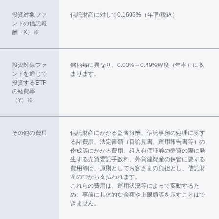
投資対象ファ
信託財産に対して0.1606%（年率/税込）
ンドの信託報
酬（X）※
投資対象ファ
銘柄毎に異なり、0.03%～0.49%程度（年率）に収
ンドを通じて
まります。
投資するETF
の経費率
（Y）※
その他の費用
信託財産にかかる監査報酬、信託事務の処理に要す
る諸費用、法定書類（目論見書、運用報告書等）の
作成等にかかる費用、組入有価証券の売買の際に発
生する売買委託手数料、外貨建資産の保管に要する
費用等は、原則としてお客さまの負担とし、信託財
産の中から支払われます。
これらの費用は、運用状況等によって変動するた
め、事前に具体的な金額や上限額等を示すことはで
きません。