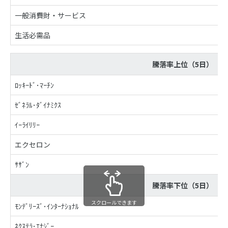
一般消費財・サービス
生活必需品
騰落率上位（5日）
ﾛｯｷｰﾄﾞ･ﾏｰﾁﾝ
ｾﾞﾈﾗﾙ･ﾀﾞｲﾅﾐｸｽ
ｲｰﾗｲﾘﾘｰ
エクセロン
ｻｻﾞﾝ
騰落率下位（5日）
スクロールできます
ﾓﾝﾃﾞﾘｰｽﾞ･ｲﾝﾀｰﾅｼｮﾅﾙ
ﾈｸｽﾃﾗ･ｴﾅｼﾞｰ