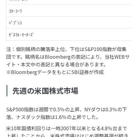
ｺｶ･ｺｰﾗ
ﾍﾟﾌﾟｼｺ
ｾﾞﾈﾗﾙ･ﾓｰﾀｰｽﾞ
注：個別銘柄の騰落率上位、下位はS&P100指数が母集
団です。銘柄名はBloombergの表記により、当社WEBサ
イト・本文中の表記と異なる場合があります。
※BloombergデータをもとにSBI証券が作成
先週の米国株式市場
S&P500指数は週間で0.5％の上昇、NYダウは0.3％の下
落、ナスダック指数は1.6％の上昇でした。
米10年国債利回りは一時2007年以来となる4.8％台まで
上昇したことから、米株式市場ははじめ調整基調が続き