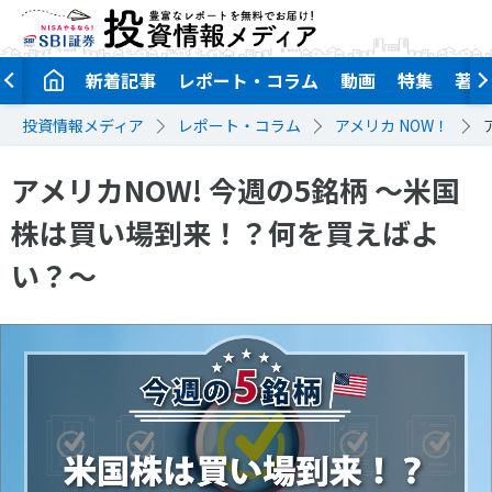
新着記事
レポート・コラム
動画
特集
著者
投資情報メディア
レポート・コラム
アメリカ NOW！
アメリカNOW! 今週の5銘柄 ～米国
株は買い場到来！？何を買えばよ
い？～