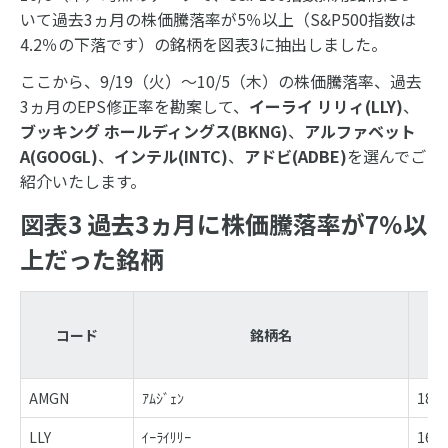
いて過去3ヵ月の株価騰落率が5％以上（S&P500指数は
4.2％の下落です）の銘柄を図表3に抽出しました。
ここから、9/19（火）～10/5（木）の株価騰落率、過去
3ヵ月のEPS修正率を勘案して、
イーライ リリィ(LLY)
、
ブッキング ホールディングス(BKNG)
、
アルファベット
A(GOOGL)
、
インテル(INTC)
、
アドビ(ADBE)
を選んでご
紹介いたします。
図表3 過去3ヵ月に株価騰落率が7％以
上だった銘柄
コード
銘柄名
AMGN
ｱﾑｼﾞｪﾝ
18.9
LLY
ｲｰﾗｲﾘﾘｰ
16.9