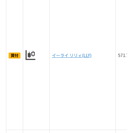
イーライ リリィ(LLY)
571.7
買付