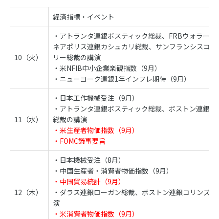
経済指標・イベント
・アトランタ連銀ボスティック総裁、FRBウォラー理
ネアポリス連銀カシュカリ総裁、サンフランシスコ連
10（火）
リー総裁の講演
・米NFIB中小企業楽観指数（9月）
・ニューヨーク連銀1年インフレ期待（9月）
・日本工作機械受注（9月）
・アトランタ連銀ボスティック総裁、ボストン連銀コ
11（水）
総裁の講演
・米生産者物価指数（9月）
・FOMC議事要旨
・日本機械受注（8月）
・中国生産者・消費者物価指数（9月）
・中国貿易統計（9月）
12（木）
・ダラス連銀ローガン総裁、ボストン連銀コリンズ総
演
・米消費者物価指数（9月）