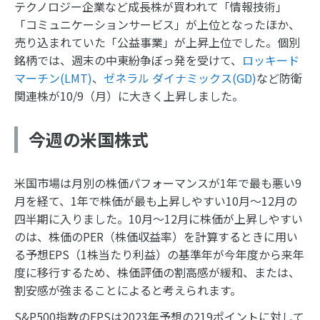
テクノロジー企業など成長株が買われて「情報技術」
「コミュニケーションサービス」が上位となったほか、
売り込まれていた「公益事業」が上昇上位でした。個別
銘柄では、週末の中東紛争ぼっ発を受けて、
ロッキード
マーチン(LMT)
、
ゼネラル ダイナミックス(GD)
など防衛
関連株が10/9（月）に大きく上昇しました。
今週の米国株式
米国市場は月別の株価パフォーマンスが1年で最も悪い9
月を経て、1年で株価が最も上昇しやすい10月～12月の
四半期に入りました。10月～12月に株価が上昇しやすい
のは、株価のPER（株価収益率）を計算するときに用い
る予想EPS（1株当たり利益）の基準年が今年度から来年
度に移行するため、株価評価の割高感が緩和、または、
割安感が強まることによると考えられます。
S&P500指数のEPSは2023年予想の219ポイントに対して