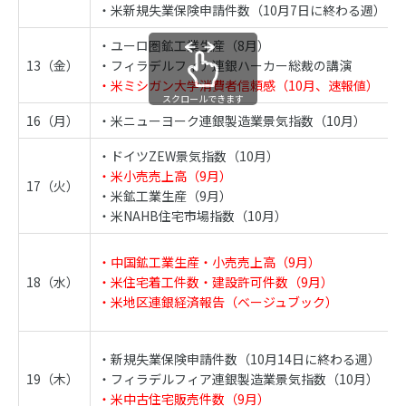
・米新規失業保険申請件数（10月7日に終わる週）
・ユーロ圏鉱工業生産（8月）
13（金）
・フィラデルフィア連銀ハーカー総裁の講演
・米ミシガン大学消費者信頼感（10月、速報値）
スクロールできます
16（月）
・米ニューヨーク連銀製造業景気指数（10月）
・ドイツZEW景気指数（10月）
・米小売売上高（9月）
17（火）
・米鉱工業生産（9月）
・米NAHB住宅市場指数（10月）
・中国鉱工業生産・小売売上高（9月）
18（水）
・米住宅着工件数・建設許可件数（9月）
・米地区連銀経済報告（ベージュブック）
・新規失業保険申請件数（10月14日に終わる週）
19（木）
・フィラデルフィア連銀製造業景気指数（10月）
・米中古住宅販売件数（9月）