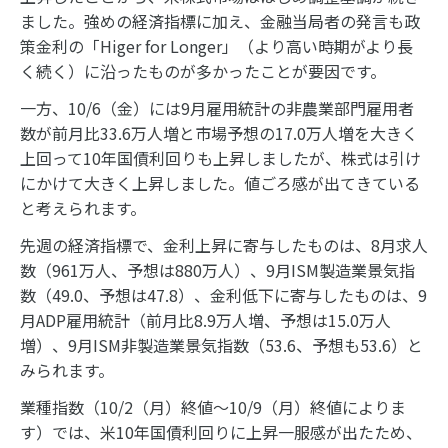
ました。強めの経済指標に加え、金融当局者の発言も政
策金利の「Higer for Longer」（より高い時期がより長
く続く）に沿ったものが多かったことが要因です。
一方、10/6（金）には9月雇用統計の非農業部門雇用者
数が前月比33.6万人増と市場予想の17.0万人増を大きく
上回って10年国債利回りも上昇しましたが、株式は引け
にかけて大きく上昇しました。値ごろ感が出てきている
と考えられます。
先週の経済指標で、金利上昇に寄与したものは、8月求人
数（961万人、予想は880万人）、9月ISM製造業景気指
数（49.0、予想は47.8）、金利低下に寄与したものは、9
月ADP雇用統計（前月比8.9万人増、予想は15.0万人
増）、9月ISM非製造業景気指数（53.6、予想も53.6）と
みられます。
業種指数（10/2（月）終値～10/9（月）終値によりま
す）では、米10年国債利回りに上昇一服感が出たため、