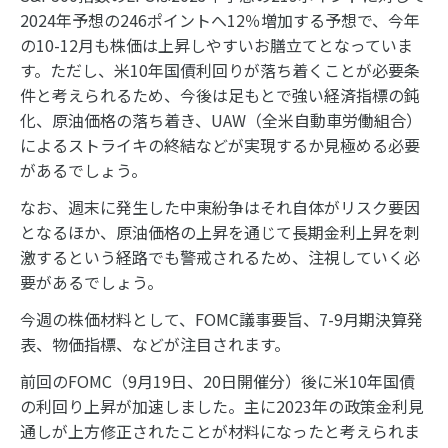
2024年予想の246ポイントへ12％増加する予想で、今年
の10-12月も株価は上昇しやすいお膳立てとなっていま
す。ただし、米10年国債利回りが落ち着くことが必要条
件と考えられるため、今後は足もとで強い経済指標の鈍
化、原油価格の落ち着き、UAW（全米自動車労働組合）
によるストライキの終結などが実現するか見極める必要
があるでしょう。
なお、週末に発生した中東紛争はそれ自体がリスク要因
となるほか、原油価格の上昇を通じて長期金利上昇を刺
激するという経路でも警戒されるため、注視していく必
要があるでしょう。
今週の株価材料として、FOMC議事要旨、7-9月期決算発
表、物価指標、などが注目されます。
前回のFOMC（9月19日、20日開催分）後に米10年国債
の利回り上昇が加速しました。主に2023年の政策金利見
通しが上方修正されたことが材料になったと考えられま