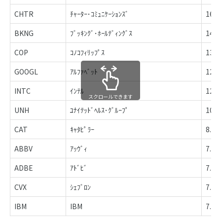
CHTR
ﾁｬｰﾀｰ･ｺﾐｭﾆｹｰｼｮﾝｽﾞ
16.1
BKNG
ﾌﾞｯｷﾝｸﾞ･ﾎｰﾙﾃﾞｨﾝｸﾞｽ
14.7
COP
ｺﾉｺﾌｨﾘｯﾌﾟｽ
13.0
GOOGL
ｱﾙﾌｧﾍﾞｯﾄ
12.5
INTC
ｲﾝﾃﾙ
12.3
スクロールできます
UNH
ﾕﾅｲﾃｯﾄﾞﾍﾙｽ･ｸﾞﾙｰﾌﾟ
10.0
CAT
ｷｬﾀﾋﾟﾗｰ
8.4
ABBV
ｱｯｳﾞｨ
7.4
ADBE
ｱﾄﾞﾋﾞ
7.3
CVX
ｼｪﾌﾞﾛﾝ
7.2
IBM
IBM
7.1