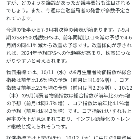
すが、どのような議論があったか議事要旨も注目される
でしょう。また、今週は金融当局者の発言が多数予定さ
れています。
今週の後半から7-9月期決算の発表が始まります。7-9月
期のS&P500指数EPSは、前年同期比0.1％減の予想で4-6
月期の同4.1％減から改善の予想です。改善傾向が示され
れば、2024年予想EPSへの信頼感が高まり、株高につな
がりやすいと考えられます。
物価指標では、10/11（水）の9月生産者物価指数が総合
指数は前年比1.6％増の予想（前月は同1.6％増）、コア
指数は前年比2.3％増の予想（前月は同2.2％増）、10/12
（木）の9月消費者物価指数は総合指数が前年比3.6％増
の予想（前月は同3.7％増）、コア指数は前年比4.1％増
の予想（前月は同4.3％増）です。コア指数はいずれも上
昇率の低下が見込まれており、インフレ鎮静化のトレン
ド継続と捉えられそうです。
経済指標では上記のほか、10/12（木）に中国の9月貿易