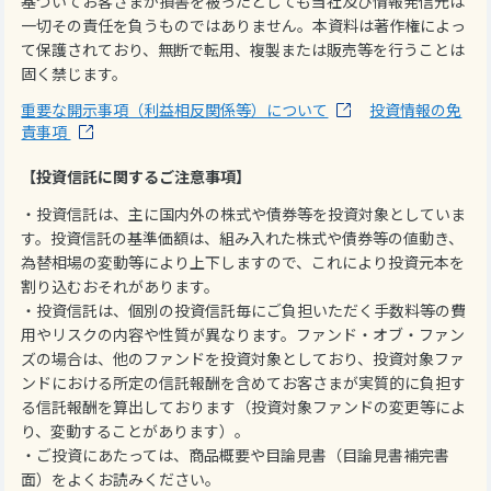
基づいてお客さまが損害を被ったとしても当社及び情報発信元は
一切その責任を負うものではありません。本資料は著作権によっ
て保護されており、無断で転用、複製または販売等を行うことは
固く禁じます。
重要な開示事項（利益相反関係等）について
投資情報の免
責事項
【投資信託に関するご注意事項】
・投資信託は、主に国内外の株式や債券等を投資対象としていま
す。投資信託の基準価額は、組み入れた株式や債券等の値動き、
為替相場の変動等により上下しますので、これにより投資元本を
割り込むおそれがあります。
・投資信託は、個別の投資信託毎にご負担いただく手数料等の費
用やリスクの内容や性質が異なります。ファンド・オブ・ファン
ズの場合は、他のファンドを投資対象としており、投資対象ファ
ンドにおける所定の信託報酬を含めてお客さまが実質的に負担す
る信託報酬を算出しております（投資対象ファンドの変更等によ
り、変動することがあります）。
・ご投資にあたっては、商品概要や目論見書（目論見書補完書
面）をよくお読みください。