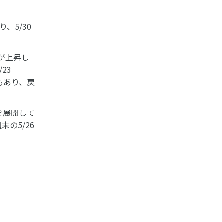
、5/30
が上昇し
23
もあり、戻
を展開して
の5/26