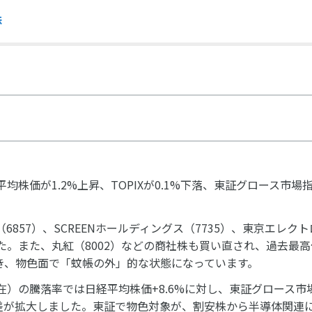
株
均株価が1.2%上昇、TOPIXが0.1%下落、東証グロース市場指
57）、SCREENホールディングス（7735）、東京エレクト
た。また、丸紅（8002）などの商社株も買い直され、過去最
き、物色面で「蚊帳の外」的な状態になっています。
現在）の騰落率では日経平均株価+8.6%に対し、東証グロース市
格差が拡大しました。東証で物色対象が、割安株から半導体関連