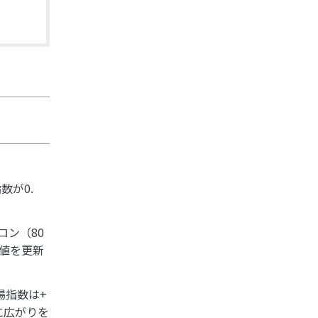
数が0.
ロン（80
高値を更新
場指数は+
に広がりを