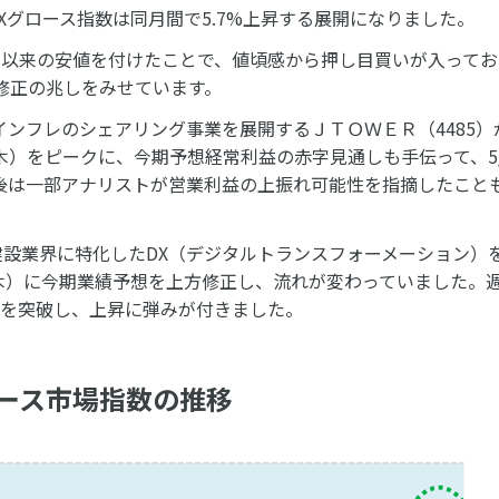
Xグロース指数は同月間で5.7%上昇する展開になりました。
月以来の安値を付けたことで、値頃感から押し目買いが入っており
れ修正の兆しをみせています。
ンフレのシェアリング事業を展開するＪＴＯＷＥＲ（4485）
木）をピークに、今期予想経常利益の赤字見通しも手伝って、5/
後は一部アナリストが営業利益の上振れ可能性を指摘したこと
建設業界に特化したDX（デジタルトランスフォーメーション）
11（木）に今期業績予想を上方修正し、流れが変わっていました。週末
円所を突破し、上昇に弾みが付きました。
ース市場指数の推移