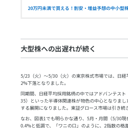
20万円未満で買える！割安・増益予想の中小型
大型株への出遅れが続く
5/23（火）～5/30（火）の東京株式市場では、日経平
2%下落となりました。
同期間、日経平均採用銘柄の中ではアドバンテスト（68
35）といった半導体関連株が物色の中心となりまし
する展開になりました。東証グロース市場は引き続
なお、図表1でも明らかな通り、5月・月間（5/30
0.4%と低調で、「ワニの口」のように、2指数の