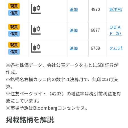
現買
追加
4970
東洋合成
信買
現買
ＯＢＡＲ
追加
6877
Ｐ（9）
信買
現買
追加
6768
タムラ製
信買
※各社株価データ、会社公表データをもとにSBI証券が
作成。
※銘柄名右横カッコ内の数字は決算月で、無印は3月決
算。
※住友ベークライト（4203）の増益率は税引前利益を対
象にしています。
※市場予想はBloombergコンセンサス。
掲載銘柄を解説