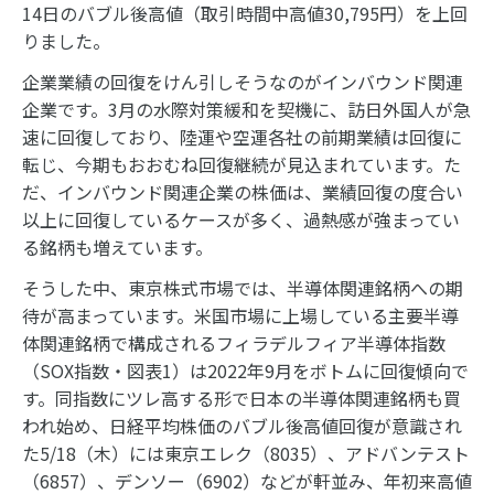
14日のバブル後高値（取引時間中高値30,795円）を上回
りました。
企業業績の回復をけん引しそうなのがインバウンド関連
企業です。3月の水際対策緩和を契機に、訪日外国人が急
速に回復しており、陸運や空運各社の前期業績は回復に
転じ、今期もおおむね回復継続が見込まれています。た
だ、インバウンド関連企業の株価は、業績回復の度合い
以上に回復しているケースが多く、過熱感が強まってい
る銘柄も増えています。
そうした中、東京株式市場では、半導体関連銘柄への期
待が高まっています。米国市場に上場している主要半導
体関連銘柄で構成されるフィラデルフィア半導体指数
（SOX指数・図表1）は2022年9月をボトムに回復傾向で
す。同指数にツレ高する形で日本の半導体関連銘柄も買
われ始め、日経平均株価のバブル後高値回復が意識され
た5/18（木）には東京エレク（8035）、アドバンテスト
（6857）、デンソー（6902）などが軒並み、年初来高値