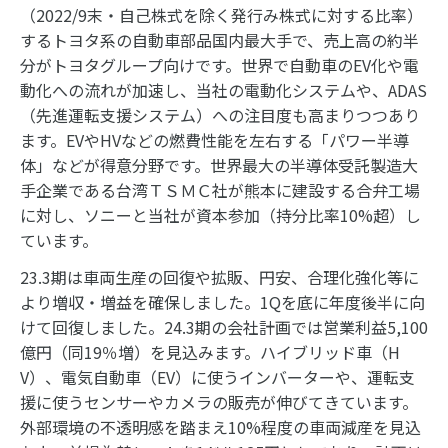
（2022/9末・自己株式を除く発行み株式に対する比率）
するトヨタ系の自動車部品国内最大手で、売上高の約半
分がトヨタグループ向けです。世界で自動車のEV化や電
動化への流れが加速し、当社の電動化システムや、ADAS
（先進運転支援システム）への注目度も高まりつつあり
ます。EVやHVなどの燃費性能を左右する「パワー半導
体」などが得意分野です。世界最大の半導体受託製造大
手企業である台湾ＴＳＭＣ社が熊本に建設する合弁工場
に対し、ソニーと当社が資本参加（持分比率10%超）し
ています。
23.3期は車両生産の回復や拡販、円安、合理化強化等に
より増収・増益を確保しました。1Qを底に年度後半に向
けて回復しました。24.3期の会社計画では営業利益5,100
億円（同19％増）を見込みます。ハイブリッド車（H
V）、電気自動車（EV）に使うインバーターや、運転支
援に使うセンサーやカメラの販売が伸びてきています。
外部環境の不透明感を踏まえ10%程度の車両減産を見込