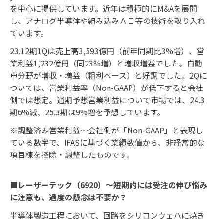
を中心に提供しています。近年は積極的にM&Aを展開
し、アナログ半導体や組み込みＡＩ等の技術を取り入れ
ています。
23.12期1Qは売上高3,593億円（前年同期比3%増）、営
業利益1,232億円（同23%増）と増収増益でした。自動
車分野が増収・増益（粗利ベース）と好調でした。2Qに
ついては、営業利益率（Non-GAAP）が低下すると会社
側では想定。通期予想営業利益について市場では、24.3
期6%減、25.3期は9%増を予想しています。
※調整済み営業利益～会社側が「Non-GAAP」と表現し
ている数字で、IFASに基づく業績数値から、非経常的な
項目棟を控除・調整したものです。
■レーザーテック（6920）～短期的には受注の伸び悩み
に注意も、過度の懸念は不要か？
半導体製造工程において、回路をシリコンウェハに焼き