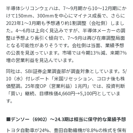
半導体シリコンウェハは、7～9月期から10～12月期にか
けて150mm、300mmを中心にマイナス成長で、さらに
2023年1～3月期も予想通り約1割調整（会社側）しまし
た。4～6月は上向く見込みですが、半導体メーカーの調
整は予想より長引く傾向で、7～9月は再び在庫調整局面
となる可能性がありそうです。会社側は当面、業績予想
の公表を見送っています。市場では今期13％減、来期7％
増の営業利益を見込んでいます。
同社は、SBI証券企業調査部が調査対象としています。5/
10（水）付レポート「米国リセッション、コロナ後も株
価堅調。25年度OP（営業利益）1兆円」では、投資判断
「買い」継続、目標株価4,660円→5,100円としていま
す。
■デンソー（6902）～24.3期は相当に保守的な業績予想
トヨタ自動車が24%、豊田自動織機が8.8%の株式を保有