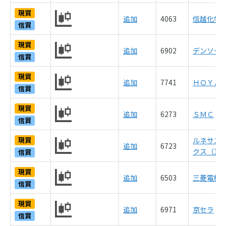
現買
追加
4063
信越化学
信買
現買
追加
6902
デンソー
信買
現買
追加
7741
ＨＯＹＡ
信買
現買
追加
6273
ＳＭＣ
信買
現買
ルネサス
追加
6723
クス（12
信買
現買
追加
6503
三菱電機
信買
現買
追加
6971
京セラ
信買