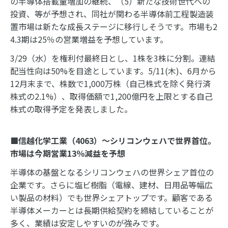
の半導体搭載量増加の継続、（5）新たな技術世代への
投資、等が予想され、同社が関わる半導体前工程製造装
置市場は新たな成長ステージに移行しそうです。市場も2
4.3期は25％の営業増益を予想しています。
3/29（水）を権利付最終日とし、1株を3株に分割。連結
配当性向は50%を目途としています。5/11(木)、6月から
12月末まで、株数で1,000万株（自己株式を除く発行済
株式の2.1%）、取得価額で1,200億円を上限とする自己
株式の取得予定を発表しました。
■信越化学工業（4063）～シリコンウェハで世界首位。
市場は今期営業13％減益を予想
半導体の基盤となるシリコンウェハの世界シェア首位の
企業です。さらに塩ビ樹脂（電線、建材、日用品等幅広
い製品の材料）でも世界シェアトップです。顧客である
半導体メーカーとは長期供給契約を締結していることが
多く、業績は安定しやすいのが強みです。