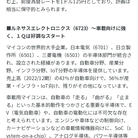
む上、前提為替レートを1ドル125円としており、計画は
相当に保守的とみられます。
■ルネサスエレクトロニクス（6723）～車載向けに強
く、１Ｑは好調なスタート
マイコンの世界的大手企業。日本電気（6701）、日立製
作所（6501）、三菱電機（6503）の半導体部門が統合さ
れ、設立された経緯があります。自動車分野、産業分
野、インフラ分野、IoT分野の半導体を提供しています。
売上高（2022/12期）の43％が自動車向けで、56％が産
業・インフラ・IoT向け、残りがその他になっています。
車載用マイコンは、自動車の「走る」「曲がる」「止ま
る」といった基本的動作をつかさどる重要な半導体で、E
V（電気自動車）や、自動車の電動化には不可欠な存在
と考えられています。エンジンや車体などの制御向け、
カーナビゲーションなどの車載情報機器向けに、SoC（s
ystem-on-a-chip）、アナログ半導体、パワー半導体等