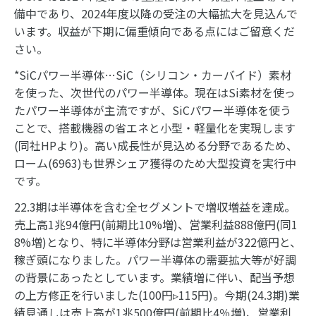
備中であり、2024年度以降の受注の大幅拡大を見込んで
います。収益が下期に偏重傾向である点にはご留意くだ
さい。
*SiCパワー半導体…SiC（シリコン・カーバイド）素材
を使った、次世代のパワー半導体。現在はSi素材を使っ
たパワー半導体が主流ですが、SiCパワー半導体を使う
ことで、搭載機器の省エネと小型・軽量化を実現します
(同社HPより)。高い成長性が見込める分野であるため、
ローム(6963)も世界シェア獲得のため大型投資を実行中
です。
22.3期は半導体を含む全セグメントで増収増益を達成。
売上高1兆94億円(前期比10%増)、営業利益888億円(同1
8%増)となり、特に半導体分野は営業利益が322億円と、
稼ぎ頭になりました。パワー半導体の需要拡大等が好調
の背景にあったとしています。業績増に伴い、配当予想
の上方修正を行いました(100円▹115円)。今期(24.3期)業
績見通しは売上高が1兆500億円(前期比4％増)、営業利