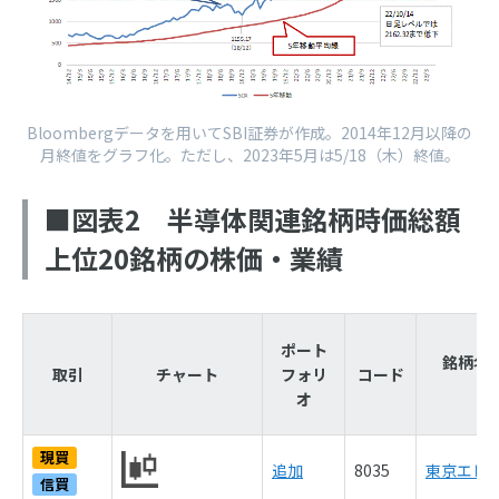
Bloombergデータを用いてSBI証券が作成。2014年12月以降の
月終値をグラフ化。ただし、2023年5月は5/18（木）終値。
■図表2 半導体関連銘柄時価総額
上位20銘柄の株価・業績
ポート
銘柄名
取引
チャート
フォリ
コード
オ
現買
追加
8035
東京エレ
信買