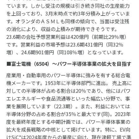
ています。しかし受注の規模は引き続き同社の生産能力
を上回っており、3月末時点で約3年分積み上がっていま
す。オランダのＡＳＭＬも同様の傾向で、当面は受注残
の消化により、収益の上積みが期待できそうです。
23.6期の会社予想営業利益は420億円（前期比29％増）
です。営業利益の市場予想は23.6期431億円（同32％
増）、24.6期901億円（同108％増）となっています。
■富士電機（6504）～パワー半導体事業の拡大を目指す
産業用・自動車用のパワー半導体に強みを有する総合電
機メーカーです。1953年に半導体部門に進出。 売上高に
対しての半導体が占める割合は20％であり、他にはパワ
エレエネルギーや食品流通等といった幅広い分野で、事
業を展開しています（22.3期）。また、利益においては
半導体分野の占める割合が35％と最大です(同)。2023年
度を最終年度とする中期計画では、パワー半導体事業の
拡大を成長戦略の中核として掲げています。特に、EV向
けSiC*は2024年度からの量産に向け、現在津軽工場で準