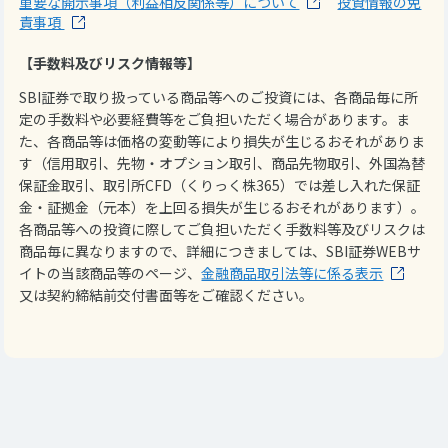
重要な開示事項（利益相反関係等）について
投資情報の免
責事項
【手数料及びリスク情報等】
SBI証券で取り扱っている商品等へのご投資には、各商品毎に所
定の手数料や必要経費等をご負担いただく場合があります。ま
た、各商品等は価格の変動等により損失が生じるおそれがありま
す（信用取引、先物・オプション取引、商品先物取引、外国為替
保証金取引、取引所CFD（くりっく株365）では差し入れた保証
金・証拠金（元本）を上回る損失が生じるおそれがあります）。
各商品等への投資に際してご負担いただく手数料等及びリスクは
商品毎に異なりますので、詳細につきましては、SBI証券WEBサ
イトの当該商品等のページ、
金融商品取引法等に係る表示
又は契約締結前交付書面等をご確認ください。