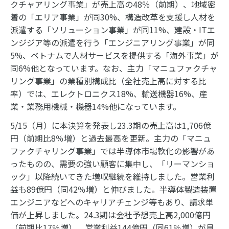
クチャアリング事業」が売上高の48％（前期）、地域密
着の「エリア事業」が同30%、構造改革を支援し人材を
派遣する「ソリューション事業」が同11%、建設・ITエ
ンジジア等の派遣を行う「エンジニアリング事業」が同
5%、ベトナムで人材サービスを提供する「海外事業」が
同6%他となっています。なお、主力「マニュファクチャ
リング事業」の業種別構成比（全社売上高に対する比
率）では、エレクトロニクス18%、輸送機器16%、産
業・業務用機械・機器14%他になっています。
5/15（月）に本決算を発表し23.3期の売上高は1,706億
円（前期比8％増）と過去最高を更新。主力の「マニュ
ファクチャリング事業」では半導体市場軟化の影響があ
ったものの、需要の強い顧客に集中し、「リーマンショ
ック」以降続いてきた増収継続を維持しました。営業利
益も89億円（同42％増）と伸びました。半導体製造装置
エンジニアなどへのキャリアチェンジ等もあり、請求単
価が上昇しました。24.3期は会社予想売上高2,000億円
（前期比17％増）、営業利益144億円（同61％増）が見