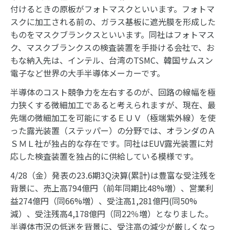
付けるときの原板がフォトマスクといいます。フォトマ
スクに加工される前の、ガラス基板に遮光膜を形成した
ものをマスクブランクスといいます。同社はフォトマス
ク、マスクブランクスの検査装置を手掛ける会社で、お
もな納入先は、インテル、台湾のTSMC、韓国サムスン
電子など世界の大手半導体メーカーです。
半導体のコスト競争力を左右するのが、回路の線幅を極
力狭くする微細加工であると考えられますが、現在、最
先端の微細加工を可能にするＥＵＶ（極端紫外線）を使
った露光装置（ステッパー）の分野では、オランダのＡ
ＳＭＬ社が独占的な存在です。同社はEUV露光装置に対
応した検査装置を独占的に供給している模様です。
4/28（金）発表の23.6期3Q決算(累計)は豊富な受注残を
背景に、売上高794億円（前年同期比48%増）、営業利
益274億円（同66%増）、受注高1,281億円(同50%
減）、受注残高4,178億円（同22％増）となりました。
半導体市況の低迷を背景に、受注高の減少が厳しくなっ