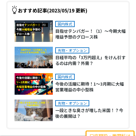
おすすめ記事(2023/05/19 更新)
国内株式
目指せテンバガー！（1）～今期大幅
増益予想のグロース株
先物・オプション
日経平均の「3万円超え」をけん引す
るのは内需？外需？
国内株式
今後の活躍に期待！1～3月期に大幅
営業増益の中小型株
先物・オプション
一段ときな臭さが増した米国！？今
後の展開は？
口座開設・管理料は