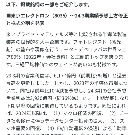
以下、掲載銘柄の一部をご紹介します。
■東京エレクトロン（8035）～24.3期業績予想上方修正
と株式分割を発表
米アプライド・マテリアルズ等と比較される半導体製造
装置の世界的な大手企業です。フォトレジスト（感光
剤）の塗布や現像を行うコータ・デベロッパは世界シェ
ア89%（2022年・会社資料）と圧倒的トップを誇りま
す。日経平均株価でのウェイトが高いのも特徴です。
23.3期の営業利益は、6,177億円（前期比3%増）と過去
最高を更新しました。しかし、2023年の半導体市場につ
いて、同社は前年比10%減を予想し、24.3期の会社予想
営業利益は3,930億円（同36%減）です。上期が底になり
下期以降の回復に期待しているもようです。同社によれ
ば、2024年以降は、（1）マクロ経済の回復、（2）デー
タ社会移行に伴うデータセンター投資の拡大、（3）ス
マホ需要の回復、（4）EV/自動運転の浸透による自動車