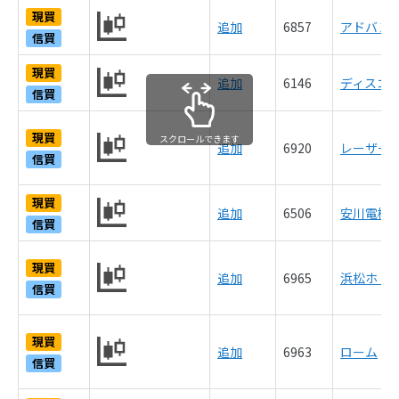
現買
追加
6857
アドバン
信買
現買
追加
6146
ディスコ
信買
現買
スクロールできます
追加
6920
レーザー
信買
現買
追加
6506
安川電機（
信買
現買
追加
6965
浜松ホト
信買
現買
追加
6963
ローム
信買