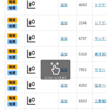
現買
追加
4043
トクヤマ
信買
現買
追加
2146
ＵＴグル
信買
現買
追加
6707
サンケン
信買
現買
追加
5310
東洋炭素（
信買
現買
追加
7951
ヤマハ
信買
スクロールできます
現買
追加
4203
住友ベー
信買
現買
追加
6503
三菱電機
信買