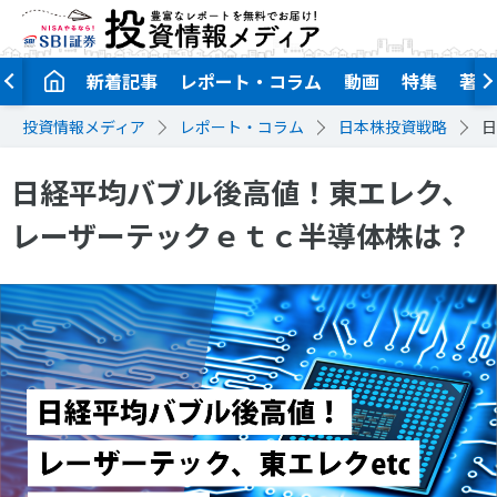
新着記事
レポート・コラム
動画
特集
著者
投資情報メディア
レポート・コラム
日本株投資戦略
日
日経平均バブル後高値！東エレク、
レーザーテックｅｔｃ半導体株は？