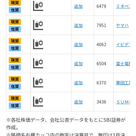
現買
追加
6479
ミネベア
信買
現買
追加
7951
ヤマハ
信買
現買
追加
4062
イビデン
信買
現買
追加
6504
富士電機
信買
現買
追加
6370
栗田工業
信買
現買
追加
3436
ＳＵＭＣＯ
信買
※各社株価データ、会社公表データをもとにSBI証券が
作成。
※銘柄名右横カッコ内の数字は決算月で、無印は3月決