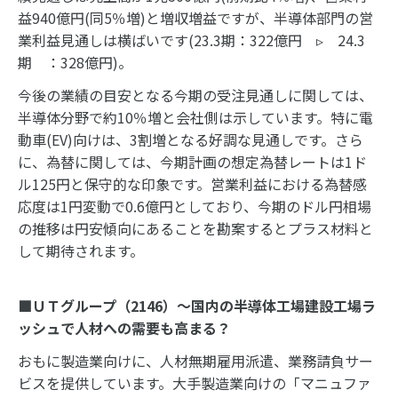
益940億円(同5％増)と増収増益ですが、半導体部門の営
業利益見通しは横ばいです(23.3期：322億円 ▹ 24.3
期 ：328億円)。
今後の業績の目安となる今期の受注見通しに関しては、
半導体分野で約10％増と会社側は示しています。特に電
動車(EV)向けは、3割増となる好調な見通しです。さら
に、為替に関しては、今期計画の想定為替レートは1ド
ル125円と保守的な印象です。営業利益における為替感
応度は1円変動で0.6億円としており、今期のドル円相場
の推移は円安傾向にあることを勘案するとプラス材料と
して期待されます。
■ＵＴグループ（2146）～国内の半導体工場建設工場ラ
ッシュで人材への需要も高まる？
おもに製造業向けに、人材無期雇用派遣、業務請負サー
ビスを提供しています。大手製造業向けの「マニュファ