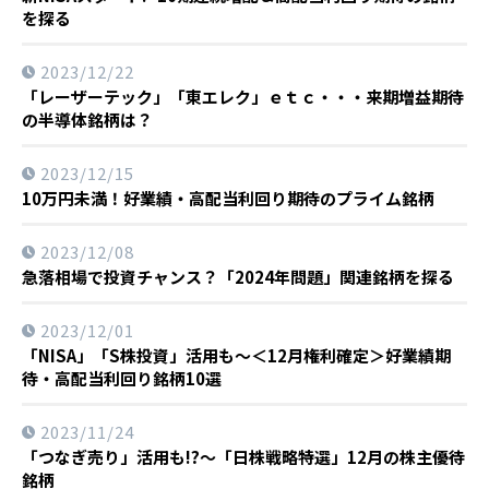
を探る
2023/12/22
「レーザーテック」「東エレク」ｅｔｃ・・・来期増益期待
の半導体銘柄は？
2023/12/15
10万円未満！好業績・高配当利回り期待のプライム銘柄
2023/12/08
急落相場で投資チャンス？「2024年問題」関連銘柄を探る
2023/12/01
「NISA」「S株投資」活用も～＜12月権利確定＞好業績期
待・高配当利回り銘柄10選
2023/11/24
「つなぎ売り」活用も!?～「日株戦略特選」12月の株主優待
銘柄