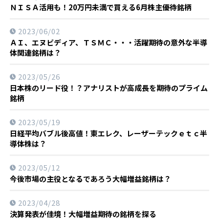
ＮＩＳＡ活用も！20万円未満で買える6月株主優待銘柄
2023/06/02
ＡＩ、エヌビディア、ＴＳＭＣ・・・活躍期待の意外な半導
体関連銘柄は？
2023/05/26
日本株のリード役！？アナリストが高成長を期待のプライム
銘柄
2023/05/19
日経平均バブル後高値！東エレク、レーザーテックｅｔｃ半
導体株は？
2023/05/12
今後市場の主役となるであろう大幅増益銘柄は？
2023/04/28
決算発表が佳境！大幅増益期待の銘柄を探る