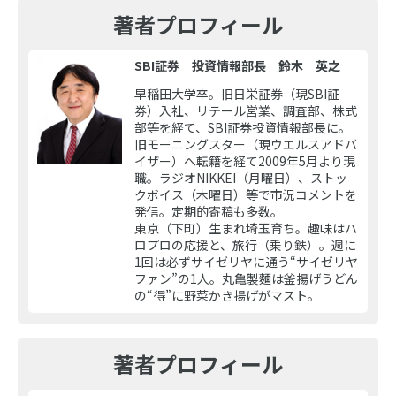
著者プロフィール
SBI証券 投資情報部長 鈴木 英之
早稲田大学卒。旧日栄証券（現SBI証
券）入社、リテール営業、調査部、株式
部等を経て、SBI証券投資情報部長に。
旧モーニングスター（現ウエルスアドバ
イザー）へ転籍を経て2009年5月より現
職。ラジオNIKKEI（月曜日）、ストッ
クボイス（木曜日）等で市況コメントを
発信。定期的寄稿も多数。
東京（下町）生まれ埼玉育ち。趣味はハ
ロプロの応援と、旅行（乗り鉄）。週に
1回は必ずサイゼリヤに通う“サイゼリヤ
ファン”の1人。丸亀製麵は釜揚げうどん
の“得”に野菜かき揚げがマスト。
著者プロフィール