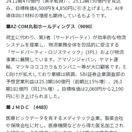
24.12期470億円（黒字転換）、25.12期750億円を見込
み、目標株価4,500円を4,850円に引き上げました。AI半
導体向け材料の増産も期待しているもようです。
■
AZ-COM
丸和ホールディングス（
9090
）
荷主に代わり、第3者（サードパーティ）が効率的な物流
システムを提案し、物流業務全体を包括的に受注する
「サードパーティ・ロジスティック」(3PL）および物流
事業に展開しています。アマゾンジャパン、ヤマト運
輸、マツキヨココカラ＆カンパニー等が大口顧客です。E
C向けが拡大しており業績は順調。SBI証券企業調査部の
予想営業利益は25.3期160億円（前期比15％増）、26.3
期181億円（同13％増）。目標株価は2,060円から2,190
円に引き上げられました。
■ＪＭＤＣ （
4483
）
医療ビックデータを有するメディテック企業。製薬会社
や保険会社に対し、医療機関などから得た匿名加工され