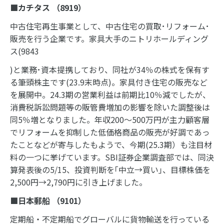
■カチタス （
8919
）
中古住宅再生事業として、中古住宅の買取･リフォーム･
販売を行う企業です。家具大手のニトリホールディング
ス(9843
)と業務･資本提携しており、同社が34％の株式を保有す
る筆頭株主です(23.9末時点)。家具付き住宅の販売など
を展開中。24.3期の営業利益は前期比10％減でしたが、
消費税訴訟問題等の販管費増加の影響を除いた調整後は
同5％増となりました。年収200～500万円が主力顧客層
でリフォームを抑制した低価格商品の販売が好調であっ
たことなどが寄与したもようで、今期(25.3期）も注目材
料の一つに挙げています。SBI証券企業調査部では、同決
算発表後の5/15、投資判断を｢中立→買い｣、目標株価を
2,500円→2,790円に引き上げました。
■日本郵船 （
9101
）
定期船・不定期船でグローバルに貨物輸送を行っている