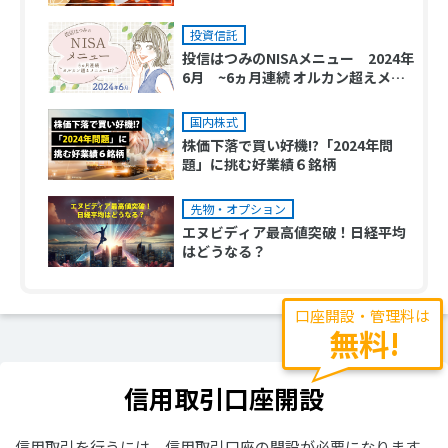
投資信託
投信はつみのNISAメニュー 2024年
6月 ~6ヵ月連続 オルカン超えメニ
ューは？~
国内株式
株価下落で買い好機!?「2024年問
題」に挑む好業績６銘柄
先物・オプション
エヌビディア最高値突破！日経平均
はどうなる？
口座開設・管理料は
無料!
信用取引口座開設
信用取引を行うには、信用取引口座の開設が必要になります。