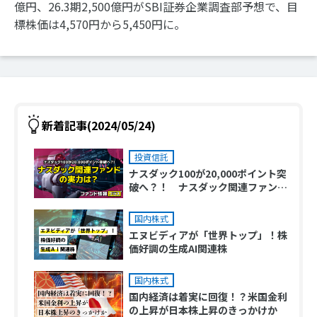
億円、26.3期2,500億円がSBI証券企業調査部予想で、目
標株価は4,570円から5,450円に。
新着記事(2024/05/24)
投資信託
ナスダック100が20,000ポイント突
破へ？！ ナスダック関連ファンド
の実力は？
国内株式
エヌビディアが「世界トップ」！株
価好調の生成AI関連株
国内株式
国内経済は着実に回復！？米国金利
の上昇が日本株上昇のきっかけか