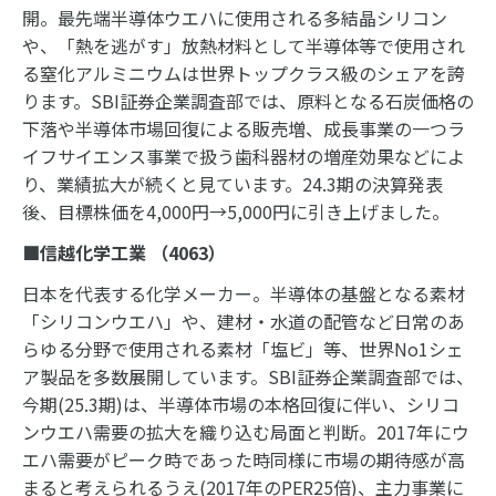
開。最先端半導体ウエハに使用される多結晶シリコン
や、「熱を逃がす」放熱材料として半導体等で使用され
る窒化アルミニウムは世界トップクラス級のシェアを誇
ります。SBI証券企業調査部では、原料となる石炭価格の
下落や半導体市場回復による販売増、成長事業の一つラ
イフサイエンス事業で扱う歯科器材の増産効果などによ
り、業績拡大が続くと見ています。24.3期の決算発表
後、目標株価を4,000円→5,000円に引き上げました。
■信越化学工業 （
4063
）
日本を代表する化学メーカー。半導体の基盤となる素材
「シリコンウエハ」や、建材・水道の配管など日常のあ
らゆる分野で使用される素材「塩ビ」等、世界No1シェ
ア製品を多数展開しています。SBI証券企業調査部では、
今期(25.3期)は、半導体市場の本格回復に伴い、シリコ
ンウエハ需要の拡大を織り込む局面と判断。2017年にウ
エハ需要がピーク時であった時同様に市場の期待感が高
まると考えられるうえ(2017年のPER25倍)、主力事業に