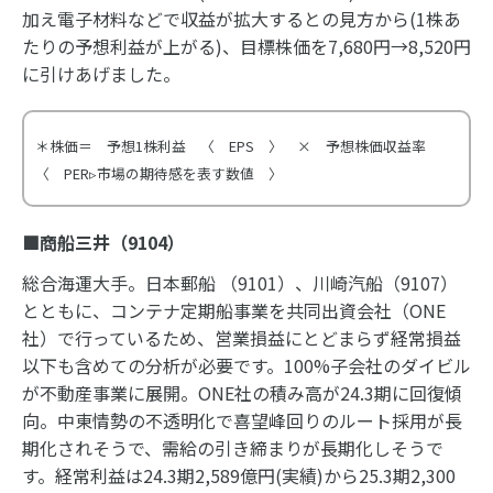
加え電子材料などで収益が拡大するとの見方から(1株あ
たりの予想利益が上がる)、目標株価を7,680円→8,520円
に引けあげました。
＊株価＝ 予想1株利益 〈 EPS 〉 × 予想株価収益率
〈 PER▹市場の期待感を表す数値 〉
■商船三井（
9104
）
総合海運大手。日本郵船 （9101）、川崎汽船（9107）
とともに、コンテナ定期船事業を共同出資会社（ONE
社）で行っているため、営業損益にとどまらず経常損益
以下も含めての分析が必要です。100%子会社のダイビル
が不動産事業に展開。ONE社の積み高が24.3期に回復傾
向。中東情勢の不透明化で喜望峰回りのルート採用が長
期化されそうで、需給の引き締まりが長期化しそうで
す。経常利益は24.3期2,589億円(実績)から25.3期2,300