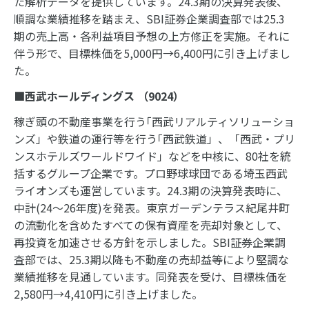
た解析データを提供しています。24.3期の決算発表後、
順調な業績推移を踏まえ、SBI証券企業調査部では25.3
期の売上高・各利益項目予想の上方修正を実施。それに
伴う形で、目標株価を5,000円→6,400円に引き上げまし
た。
■西武ホールディングス （
9024
）
稼ぎ頭の不動産事業を行う｢西武リアルティソリューショ
ンズ」や鉄道の運行等を行う｢西武鉄道」、「西武・プリ
ンスホテルズワールドワイド」などを中核に、80社を統
括するグループ企業です。プロ野球球団である埼玉西武
ライオンズも運営しています。24.3期の決算発表時に、
中計(24～26年度)を発表。東京ガーデンテラス紀尾井町
の流動化を含めたすべての保有資産を売却対象として、
再投資を加速させる方針を示しました。SBI証券企業調
査部では、25.3期以降も不動産の売却益等により堅調な
業績推移を見通しています。同発表を受け、目標株価を
2,580円→4,410円に引き上げました。