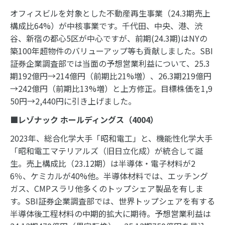
オフィスビルを対象とした不動産再生事業（24.3期売上
構成比64%）が中核事業です。千代田、中央、港、渋
谷、新宿の都心5区が中心ですが、前期(24.3期)はNYの
築100年超物件のバリューアップ等も貢献しました。SBI
証券企業調査部では当面の予想営業利益について、25.3
期192億円→214億円（前期比21%増）、26.3期219億円
→242億円（前期比13%増）と上方修正。目標株価を1,9
50円→2,440円に引き上げました。
■レゾナック ホールディングス（
4004
）
2023年、総合化学大手「昭和電工」と、機能性化学大手
「昭和電工マテリアルズ（旧日立化成）が統合して誕
生。売上構成比（23.12期）は半導体・電子材料が2
6％、ケミカルが40%他。半導体材料では、エッチング
ガス、CMPスラリ他多くのトップシェア製品を有しま
す。SBI証券企業調査部では、世界トップシェアを有する
半導体後工程材料の中期的拡大に期待。予想営業利益は