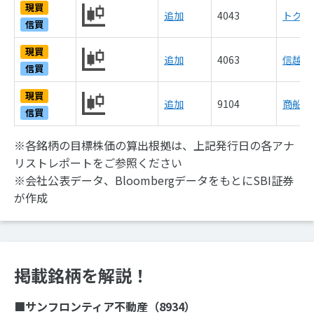
現買
追加
4043
トクヤ
信買
現買
追加
4063
信越化
信買
現買
追加
9104
商船三
信買
※各銘柄の目標株価の算出根拠は、上記発行日の各アナ
リストレポートをご参照ください
※会社公表データ、BloombergデータをもとにSBI証券
が作成
掲載銘柄を解説！
■サンフロンティア不動産（
8934
）