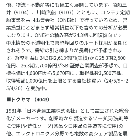
他、物流・不動産等にも幅広く展開しています。商船三
井（9104）、川崎汽船（9107）とともに、コンテナ定期
船事業を共同出資会社（ONE社）で行っているため、営
業損益にとどまらず経常損益以下も含めての分析が必要
になります。ONE社の積み高が24.3期に回復傾向です。
中東情勢の不透明化で喜望峰回りのルート採用が長期化
されそうで、需給の引き締まりが長期化が予想されま
す。経常利益は24.3期2,613億円(実績)から25.3期2,500
億円、26.3期2,700億円がSBI証券企業調査部予想で、目
標株価は4,680円から5,670円に。取得株数3,500万株、
取得総額1,000億円を上限とする自社株買い（24/5/9～2
5/4/30）を実施中。
■トクヤマ （
4043
）
1981年「日本曹達工業株式会社」として設立された総合
化学メーカーです。創業時から製造するソーダ灰(洗剤等
に使用)や苛性ソーダ(薬品や日用品の製造等に使用)の
他、エレクトロニクス分野でも複数の高シェア製品を展