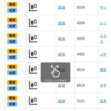
現買
追加
8934
サンフ
信買
現買
追加
4004
レゾナ
信買
現買
ＡＺ－
追加
9090
ス
信買
現買
追加
4483
ＪＭＤ
信買
現買
追加
9024
西武ホ
信買
スクロールできます
現買
追加
8919
カチタ
信買
現買
追加
9101
日本郵
信買