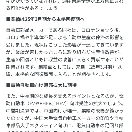
キがかかっていなければ、通期業績予想が上方修正され
る可能性があるでしょう。
■業績は25年3月期から本格回復期へ
自動車部品メーカーである同社は、コロナショック後、
コロナ禍や半導体不足による自動車生産の停滞の影響を
受けました。現状はこうした影響が一巡してきています
が、業績が苦しかったころに取り組んだ生産性改善が、
生産の回復とともに収益の改善に大きく貢献することが
期待されます。業績面としては、来期（25年3月期）以
降、本格的な回復局面に入ることが期待されます。
■電動自動車向け販売拡大に期待
また、中長期的な成長を支えるポイントとなるのが、電
動自動車（EVやPHEV、HEV）向け受注の拡大でしょう。
中間期決算では、中国向けが唯一、業績の改善が鈍かっ
たのですが、中国大手電気自動車メーカーのBYDや自動
車部品大手ネクスティア向けに、電気自動車の足回り部