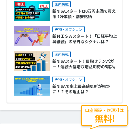
国内株式
新NISAスタ－ト!20万円未満で買え
る!?好業績・割安銘柄
先物・オプション
新ＮＩＳＡスタート！「日経平均上
昇継続」の意外なシグナルは？
国内株式
新NISAスタ－ト！目指せテンバガ
ー！連続大幅増収増益期待の5銘柄
先物・オプション
新NISAで史上最高値更新が視野
に！？その理由は？
口座開設・管理料は
無料!