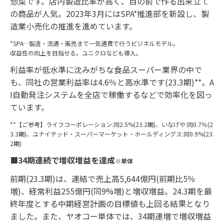
惣菜です。店内製造比率が高く、目の前で作る出来立て
の商品が人気。2023年3月にはSPA*推進部を新設し、製
造業小売化の推進を進めています。
*SPA…製造・流通・販売まで一気通貫で行うビジネルモデル。
収益性の向上を目指せる。ユニクロなども導入。
利益率が低水準に沈みがちな食品スーパー業界の中で
も、同社の営業利益率は4.6％と高水準です(23.3期)**。A
I自動発注システムを全店で稼働するなどで効率化を図っ
ています。
**【ご参考】ライフコーポレーション:同2.5%(23.2期)、いなげや:同0.7％(2
3.3期)、ユナイテッド・スーパーマーケット・ホールディングス:同0.9%(23.
2期)
■34期連続で増収増益を達成
※単体
前期(23.3期)は、連結で売上高5,644億円(前期比5％
増)、経常利益255億円(同9%増)と増収増益。24.3期を最
終年度とする中期経営計画の目標値も上回る結果となり
ました。また、ヤオコー単体では、34期連増で増収増益