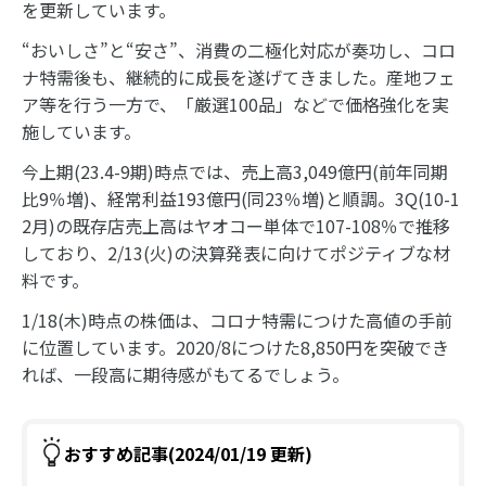
を更新しています。
“おいしさ”と“安さ”、消費の二極化対応が奏功し、コロ
ナ特需後も、継続的に成長を遂げてきました。産地フェ
ア等を行う一方で、「厳選100品」などで価格強化を実
施しています。
今上期(23.4-9期)時点では、売上高3,049億円(前年同期
比9％増)、経常利益193億円(同23％増)と順調。3Q(10-1
2月)の既存店売上高はヤオコー単体で107-108％で推移
しており、2/13(火)の決算発表に向けてポジティブな材
料です。
1/18(木)時点の株価は、コロナ特需につけた高値の手前
に位置しています。2020/8につけた8,850円を突破でき
れば、一段高に期待感がもてるでしょう。
おすすめ記事(2024/01/19 更新)