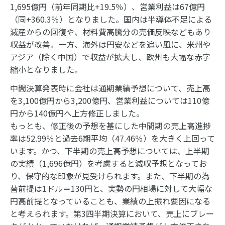
1,695億円（前年同期比+19.5％）、営業利益は67億円
（同+360.3％）となりました。国内は半導体不足による
減産からの回復や、材料費高騰分の売価反映などもあり
収益が改善。一方、海外は円安などを追い風に、米州や
アジア（除く中国）で収益が拡大し、欧州も大幅な赤字
縮小となりました。
中間決算発表時に会社は通期業績予想について、売上高
を3,100億円から3,200億円、営業利益については110億
円から140億円へ上方修正しました。
もっとも、修正後の予想を基にした中間期の売上高進捗
率は52.99％と過去6期平均（47.46％）を大きく上回って
います。かつ、下半期の売上高予想については、上半期
の実績（1,696億円）を考慮すると減収予想となってお
り、保守的な印象が見受けられます。また、下半期の為
替前提は1ドル＝130円と、実勢の円相場に対して大幅な
円高前提となっていることも、業績の上振れ要因になる
と考えられます。第3四半期決算において、売上にブレー