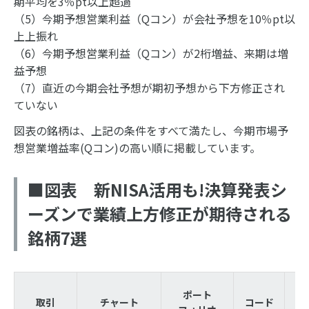
期平均を3％pt以上超過
（5）今期予想営業利益（Qコン）が会社予想を10％pt以
上上振れ
（6）今期予想営業利益（Qコン）が2桁増益、来期は増
益予想
（7）直近の今期会社予想が期初予想から下方修正され
ていない
図表の銘柄は、上記の条件をすべて満たし、今期市場予
想営業増益率(Qコン)の高い順に掲載しています。
■図表 新NISA活用も!決算発表シ
ーズンで業績上方修正が期待される
銘柄7選
ポート
取引
チャート
コード