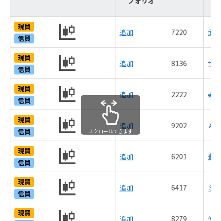
フォリオ
現買
追加
7220
武
信買
現買
追加
8136
サ
信買
現買
追加
2222
寿
信買
現買
追加
9202
ＡＮ
信買
スクロールできます
現買
追加
6201
豊
信買
現買
追加
6417
Ｓ
信買
現買
追加
8279
ヤ