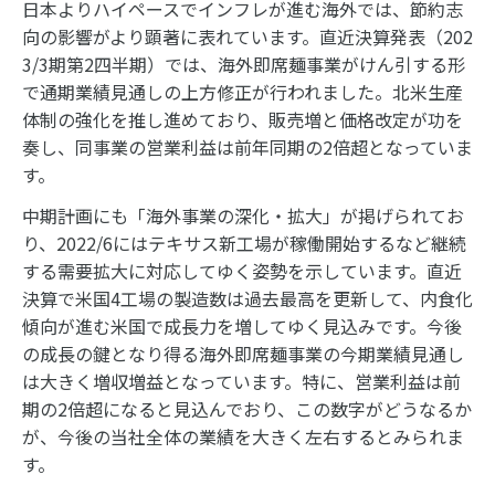
日本よりハイペースでインフレが進む海外では、節約志
向の影響がより顕著に表れています。直近決算発表（202
3/3期第2四半期）では、海外即席麺事業がけん引する形
で通期業績見通しの上方修正が行われました。北米生産
体制の強化を推し進めており、販売増と価格改定が功を
奏し、同事業の営業利益は前年同期の2倍超となっていま
す。
中期計画にも「海外事業の深化・拡大」が掲げられてお
り、2022/6にはテキサス新工場が稼働開始するなど継続
する需要拡大に対応してゆく姿勢を示しています。直近
決算で米国4工場の製造数は過去最高を更新して、内食化
傾向が進む米国で成長力を増してゆく見込みです。今後
の成長の鍵となり得る海外即席麺事業の今期業績見通し
は大きく増収増益となっています。特に、営業利益は前
期の2倍超になると見込んでおり、この数字がどうなるか
が、今後の当社全体の業績を大きく左右するとみられま
す。