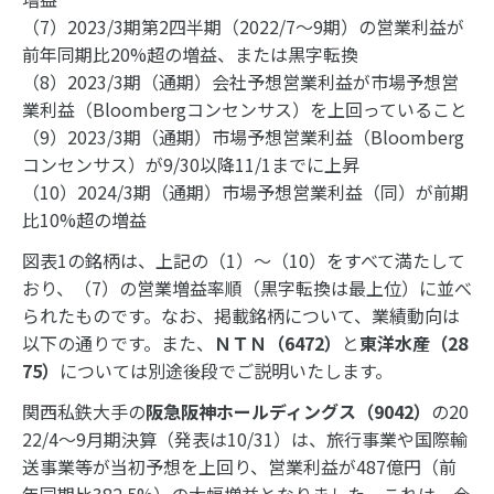
（7）2023/3期第2四半期（2022/7～9期）の営業利益が
前年同期比20%超の増益、または黒字転換
（8）2023/3期（通期）会社予想営業利益が市場予想営
業利益（Bloombergコンセンサス）を上回っていること
（9）2023/3期（通期）市場予想営業利益（Bloomberg
コンセンサス）が9/30以降11/1までに上昇
（10）2024/3期（通期）市場予想営業利益（同）が前期
比10%超の増益
図表1の銘柄は、上記の（1）～（10）をすべて満たして
おり、（7）の営業増益率順（黒字転換は最上位）に並べ
られたものです。なお、掲載銘柄について、業績動向は
以下の通りです。また、
ＮＴＮ（6472）
と
東洋水産（28
75）
については別途後段でご説明いたします。
関西私鉄大手の
阪急阪神ホールディングス（9042）
の20
22/4～9月期決算（発表は10/31）は、旅行事業や国際輸
送事業等が当初予想を上回り、営業利益が487億円（前