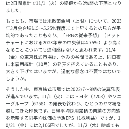
は2日間累計で11/1（火）の終値から2%弱の下落となり
ました。
もっとも、市場では米政策金利（上限）について、2023
年3月会合頃に5～5.25%程度まで上昇するとの見方が平
均的であったこともあり、「FRBの従来予想」（ドット
チャートにおける2023年末の中央値は4.75%）より高く
なることについても違和感はないと思われます。11/4
（金）の東京株式市場は、休みの谷間である上、同日夜
に米雇用統計（10月）の発表を控えていることもあり、
大きく下げてはいますが、過度な懸念は不要ではないで
しょうか。
そうした中、東京株式市場では2022/7～9期の決算発表
が進んでいます。11/1（火）にはトヨタ（7203）やソニ
ーグループ（6758）の発表も終わり、ひとつのヤマ場を
越してきた印象です。日経平均採用銘柄の業績の方向感
を示唆する同平均株価の予想EPS（1株利益）ですが、1
0/21（金）には2,166円でしたが、11/2（水）時点でも