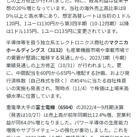
しの上方修正が行われました。特に、経常利益は従来予
想の20％増となっています。当社の海外売上高比率は8
0％以上と高水準にあり、想定為替レートは当初の１ドル
120円、1ユーロ130円から第3四半期（10-12月期）以降
は1ドル135円、1ユーロ135円に変更されています。
半導体等を扱う独立系エレクトロニクス商社の
マクニカ
ホールディングス（3132）
も産業機器市場や車載市場で
の需要が堅調に推移する見通しから、2023/3期（今期）
業績見通しの上方修正（10/31）が行われました。更
に、中間配当を60円から65円へ増配する計画、および発
行済株数（自己株式を除く）の約4％に当たる自社株買
いの実施も発表され、現時点（11/4）で株価は上場来高
値水準に位置しています。
重電準大手の
富士電機（6504）
の2022/4～9月期決算
（発表は10/27）は売上高が前年同期比12.4%増、営業利
益が同64.0％増となりました。パワー半導体の生産能力
増強やサプライチェーンの強化が奏功しました。これを