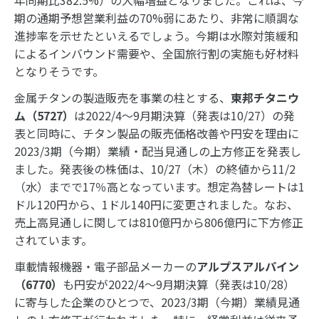
年同期比382.5%）の大幅増益となりました。これは、今
期の通期予想営業利益の70%弱にあたり、非常に順調な
進捗率を示せたといえるでしょう。今期は水際対策緩和
によるインバウンド需要や、全国旅行割の実施も好材料
となりそうです。
金属チタンの製造販売を事業の柱とする、
東邦チタニウ
ム（5727）
は2022/4～9月期決算（発表は10/27）の発
表と同時に、チタン製品の販売価格改善や円安を理由に
2023/3期（今期）業績・配当見通しの上方修正を発表し
ました。発表後の株価は、10/27（木）の終値から11/2
（水）までで17％高となっています。想定為替レートは1
ドル120円から、1ドル140円に変更されました。なお、
売上高見通しに関しては810億円から806億円に下方修正
されています。
車載情報機器・電子部品メーカーの
アルプスアルパイン
（6770）
も円安が2022/4～9月期決算（発表は10/28）
に寄与した企業のひとつで、2023/3期（今期）業績見通