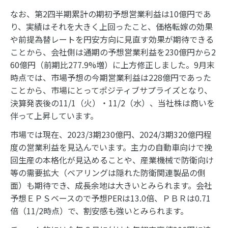
なお、第2四半期累計の期初予想営業利益は10億円であ
り、実績はそれを大きく上回ったこと、価格転嫁の効果
や前提為替レートを円安方向に見直す効果が期待できる
ことから、会社側は通期の予想営業利益を230億円から2
60億円（前期比277.9%増）に上方修正しました。9月末
時点では、市場予想の今期営業利益は228億円であった
ことから、市場にとってポジティブサプライズとなり、
決算発表後の11/1（火）・11/2（水）、当社株は商いを
伴って上昇しています。
市場では現在、2023/3期230億円、2024/3期320億円程
度の営業利益を見込んでいます。主力の自動車向けで挽
回生産の本格化が見込めることや、産業機械で防衛向け
等の需要拡大（ベアリングは隠れた防衛関連製品の側
面）も期待でき、成長余地は大きいとみられます。会社
予想ＥＰＳベースので予想PERは13.0倍、ＰＢＲは0.71
倍（11/2時点）で、割安感も強いとみられます。