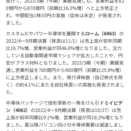
受けて、2023/3期（今期）業績見通しも、営業利益を82
0億円から870億円（前期比16.3%増）へと上方修正さ
れ、中間配当1株55円の実施（従来は未定）が発表され
ました。
カスタムICやパワー半導体を展開する
ローム（6963）
の
2022/4～9月期決算（発表は11/1）は売上高が前年同期
比16.7%増、営業利益が同46.0%増となりました。注力
している自動車関連市場でシェアが拡大したことや、円
安がプラス材料となりました。2023/3期（今期）業績見
通し営業利益を760億円から900億円（前期比25.9%増）
に上方修正しました。また、発行済株数（自己株式を除
く）の約4.1％にあたる自社株買いの実施も発表されまし
た。
半導体パッケージで技術革新の一角をけん引する
イビデ
ン（4062）
の2022/4～9月期決算（発表は10/27）は売
上高が前年同期比9.1%増、営業利益が同18.2%増となり
ました。夏以降パソコン向けの半導体需要は減速しまし