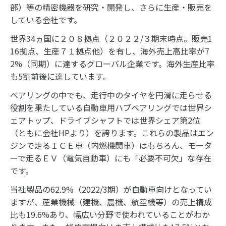
部）等の精密機器を研究・開発し、さらに生産・販売を
している会社です。
世界34ヵ国に２０８拠点（２０２２/３期末時点。販売1
16拠点、生産７１拠点他）を有し、海外売上高比率が7
2%（同期）に達するグローバル企業です。海外生産比率
も5割前後に達しています。
ベアリングの中でも、走行中のタイヤを円滑に走らせる
役割を果たしている自動車用ハブベアリングでは世界シ
ェアトップ、ドライブシャフトでは世界シェア第2位
（ともに会社HPより）を誇ります。これらの製品はエン
ジンで走るＩＣＥ車（内燃機関車）はもちろん、モータ
ーで走るＥＶ（電気自動車）にも「必要不可欠」な存在
です。
当社製品の62.9%（2022/3期）が自動車向けとなってい
ますが、産業機械（建機、農機、航空機等）の売上構成
比も19.6%あり、幅広い分野で使われていることがわか