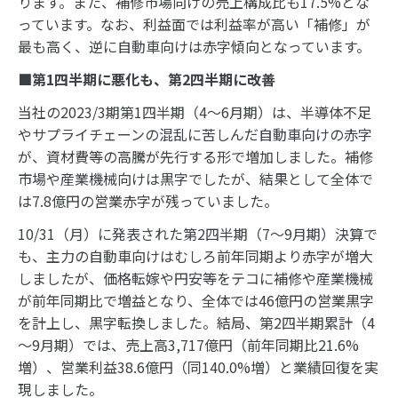
ります。また、補修市場向けの売上構成比も17.5%とな
っています。なお、利益面では利益率が高い「補修」が
最も高く、逆に自動車向けは赤字傾向となっています。
■第1四半期に悪化も、第2四半期に改善
当社の2023/3期第1四半期（4～6月期）は、半導体不足
やサプライチェーンの混乱に苦しんだ自動車向けの赤字
が、資材費等の高騰が先行する形で増加しました。補修
市場や産業機械向けは黒字でしたが、結果として全体で
は7.8億円の営業赤字が残っていました。
10/31（月）に発表された第2四半期（7～9月期）決算で
も、主力の自動車向けはむしろ前年同期より赤字が増大
しましたが、価格転嫁や円安等をテコに補修や産業機械
が前年同期比で増益となり、全体では46億円の営業黒字
を計上し、黒字転換しました。結局、第2四半期累計（4
～9月期）では、売上高3,717億円（前年同期比21.6%
増）、営業利益38.6億円（同140.0%増）と業績回復を実
現しました。