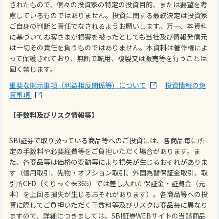
されたもので、個々の投資家の特定の投資目的、または要望を考
慮しているものではありません。投資に関する最終決定は投資家
ご自身の判断と責任でなされるようお願いします。万一、本資料
に基づいてお客さまが損害を被ったとしても当社及び情報発信元
は一切その責任を負うものではありません。本資料は著作権によ
って保護されており、無断で転用、複製又は販売等を行うことは
固く禁じます。
重要な開示事項（利益相反関係等）について
投資情報の免
責事項
【手数料及びリスク情報等】
SBI証券で取り扱っている商品等へのご投資には、各商品毎に所
定の手数料や必要経費等をご負担いただく場合があります。ま
た、各商品等は価格の変動等により損失が生じるおそれがありま
す（信用取引、先物・オプション取引、外国為替保証金取引、取
引所CFD（くりっく株365）では差し入れた保証金・証拠金（元
本）を上回る損失が生じるおそれがあります）。各商品等への投
資に際してご負担いただく手数料等及びリスクは商品毎に異なり
ますので、詳細につきましては、SBI証券WEBサイトの当該商品