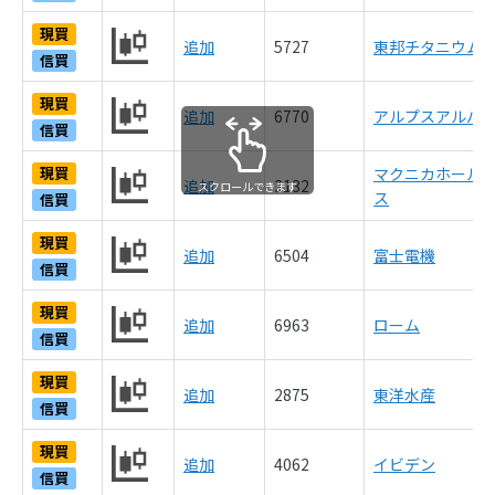
現買
追加
5727
東邦チタニウム
信買
現買
追加
6770
アルプスアルパ
信買
現買
マクニカホール
追加
3132
スクロールできます
ス
信買
現買
追加
6504
富士電機
信買
現買
追加
6963
ローム
信買
現買
追加
2875
東洋水産
信買
現買
追加
4062
イビデン
信買