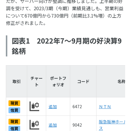
たが、サーバー向けが堅調に推移しました。上半期の好
調を受けて、2023/3期（今期）業績見通しも、営業利益
について670億円から730億円（前期比3.1%増）の上方
修正がされました。
図表1 2022年7～9月期の好決算9
銘柄
チャー
ポートフ
取引
コード
名称
ト
ォリオ
現買
追加
6472
ＮＴＮ
信買
現買
阪急阪神ホール
追加
9042
ス
信買