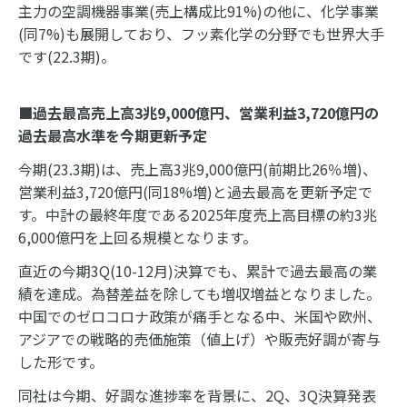
主力の空調機器事業(売上構成比91%)の他に、化学事業
(同7%)も展開しており、フッ素化学の分野でも世界大手
です(22.3期)。
■過去最高売上高3兆9,000億円、営業利益3,720億円の
過去最高水準を今期更新予定
今期(23.3期)は、売上高3兆9,000億円(前期比26％増)、
営業利益3,720億円(同18%増)と過去最高を更新予定で
す。中計の最終年度である2025年度売上高目標の約3兆
6,000億円を上回る規模となります。
直近の今期3Q(10-12月)決算でも、累計で過去最高の業
績を達成。為替差益を除しても増収増益となりました。
中国でのゼロコロナ政策が痛手となる中、米国や欧州、
アジアでの戦略的売価施策（値上げ）や販売好調が寄与
した形です。
同社は今期、好調な進捗率を背景に、2Q、3Q決算発表