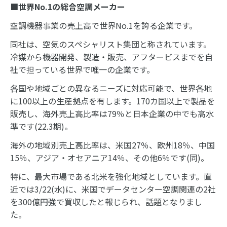
■世界No.1の総合空調メーカー
空調機器事業の売上高で世界No.1を誇る企業です。
同社は、空気のスペシャリスト集団と称されています。
冷媒から機器開発、製造・販売、アフタービスまでを自
社で担っている世界で唯一の企業です。
各国や地域ごとの異なるニーズに対応可能で、世界各地
に100以上の生産拠点を有します。170カ国以上で製品を
販売し、海外売上高比率は79％と日本企業の中でも高水
準です(22.3期)。
海外の地域別売上高比率は、米国27％、欧州18％、中国
15％、アジア・オセアニア14％、その他6％です(同)。
特に、最大市場である北米を強化地域としています。直
近では3/22(水)に、米国でデータセンター空調関連の2社
を300億円強で買収したと報じられ、話題となりまし
た。