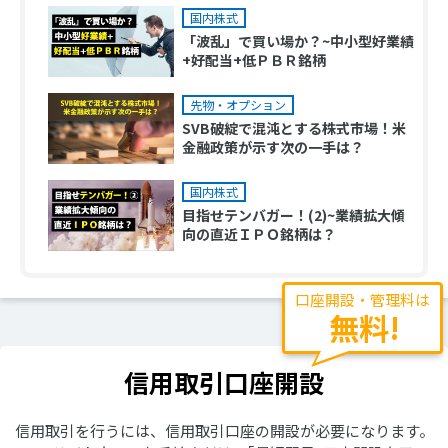
国内株式
「波乱」で買い場か？~中小型好業績
+好配当+低ＰＢＲ銘柄
先物・オプション
SVB破綻で混沌とする株式市場！米
金融政策が示す次の一手は？
国内株式
目指せテンバガー！(2)~業績拡大傾
向の直近ＩＰＯ銘柄は？
口座開設・管理料は
無料!
信用取引口座開設
信用取引を行うには、信用取引口座の開設が必要になります。