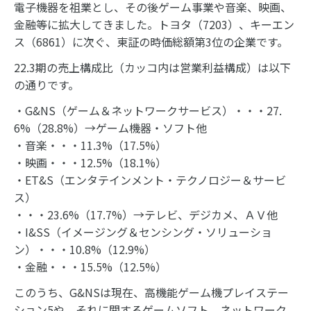
電子機器を祖業とし、その後ゲーム事業や音楽、映画、
金融等に拡大してきました。トヨタ（7203）、キーエン
ス（6861）に次ぐ、東証の時価総額第3位の企業です。
22.3期の売上構成比（カッコ内は営業利益構成）は以下
の通りです。
・G&NS（ゲーム＆ネットワークサービス）・・・27.
6%（28.8%）→ゲーム機器・ソフト他
・音楽・・・11.3%（17.5%）
・映画・・・12.5%（18.1%）
・ET&S（エンタテインメント・テクノロジー＆サービ
ス）
・・・23.6%（17.7%）→テレビ、デジカメ、ＡＶ他
・I&SS（イメージング＆センシング・ソリューショ
ン）・・・10.8%（12.9%）
・金融・・・15.5%（12.5%）
このうち、G&NSは現在、高機能ゲーム機プレイステー
ション5や、それに関するゲームソフト、ネットワーク