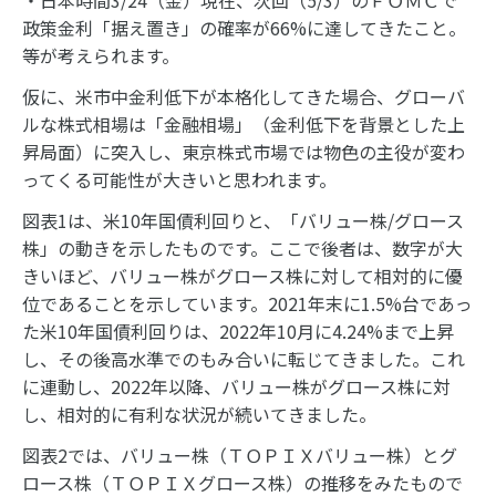
・日本時間3/24（金）現在、次回（5/3）のＦＯＭＣで
政策金利「据え置き」の確率が66%に達してきたこと。
等が考えられます。
仮に、米市中金利低下が本格化してきた場合、グローバ
ルな株式相場は「金融相場」（金利低下を背景とした上
昇局面）に突入し、東京株式市場では物色の主役が変わ
ってくる可能性が大きいと思われます。
図表1は、米10年国債利回りと、「バリュー株/グロース
株」の動きを示したものです。ここで後者は、数字が大
きいほど、バリュー株がグロース株に対して相対的に優
位であることを示しています。2021年末に1.5%台であっ
た米10年国債利回りは、2022年10月に4.24%まで上昇
し、その後高水準でのもみ合いに転じてきました。これ
に連動し、2022年以降、バリュー株がグロース株に対
し、相対的に有利な状況が続いてきました。
図表2では、バリュー株（ＴＯＰＩＸバリュー株）とグ
ロース株（ＴＯＰＩＸグロース株）の推移をみたもので