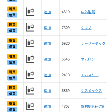
現買
追加
4519
中外製薬
信買
現買
追加
7309
シマノ
信買
現買
追加
6920
レーザーテック
信買
現買
追加
6645
オムロン
信買
現買
追加
2413
エムスリー
信買
現買
追加
6869
シスメックス
信買
現買
追加
4307
野村総合研究所
信買