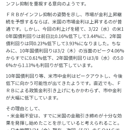
ンフレ抑制を重視する意向のようです。
ＦＲＢがインフレ抑制の姿勢を示し、市場が金利上昇継
続を予想するならば、米国の市場金利は上昇するのが普
通です。しかし、今回の利上げを経て、3/22（水）の米1
0年国債利回りは前日比0.16%低下して3.44%に、2年国
債利回りは同0.23%低下して3.93%になりました。ちな
みに、10年国債利回りは3/2（木）の当面のピーク4.06%
からすでに0.61%低下、2年国債利回りは3/8（水）の5.0
6%から1.13%も利回りが低下しています。
10年国債利回り等、米市中金利はピークアウトし、今後
低下に向かう可能性が出てきたようです。直近でも、Ｆ
ＲＢによる政策金利引き上げにもかかわらず、市中金利
が大幅に低下しています。
その理由として、
・米金融不安は、すでに米国の金融引き締めが十分な効
果を発揮し始めたことを示していると考えられること。