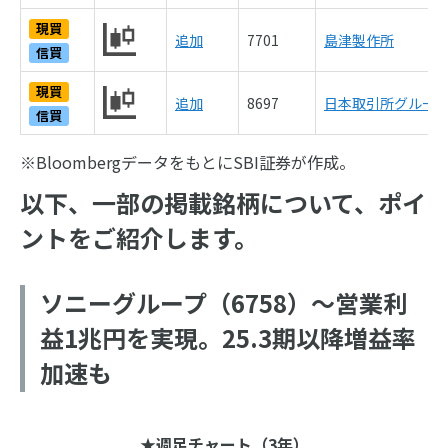
現買
追加
7701
島津製作所
信買
現買
追加
8697
日本取引所グルー
信買
※BloombergデータをもとにSBI証券が作成。
以下、一部の掲載銘柄について、ポイ
ントをご紹介します。
ソニーグループ（6758）～営業利
益1兆円を実現。25.3期以降増益率
加速も
★週足チャート（3年）