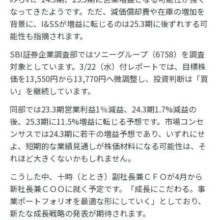
なってきたようです。ただ、減価償却費や在庫の増加を
背景に、I&SSが増益に転じるのは25.3期に後ずれする可
能性も指摘されます。
SBI証券企業調査部ではソニーグループ（6758）を調査
対象としています。3/22（水）付レポートでは、目標株
価を13,550円から13,770円へ微調整し、投資判断は「買
い」を継続しています。
同部では23.3期営業利益1％減益、24.3期1.7%減益の
後、25.3期に11.5%増益に転じる予想です。市場コンセ
ンサスでは24.3期に若干の増益予想であり、いずれにせ
よ、短期的な業績見通しが株価材料になる可能性は、そ
れほど大きくないかもしれません。
こうした中、十時（ととき）副社長兼ＣＦＯが4月から
新社長兼ＣＯＯに就く予定です。「成長にこだわる。事
業ポートフォリオを最適な形にしていく」としており、
新たな成長戦略の発表が期待されます。