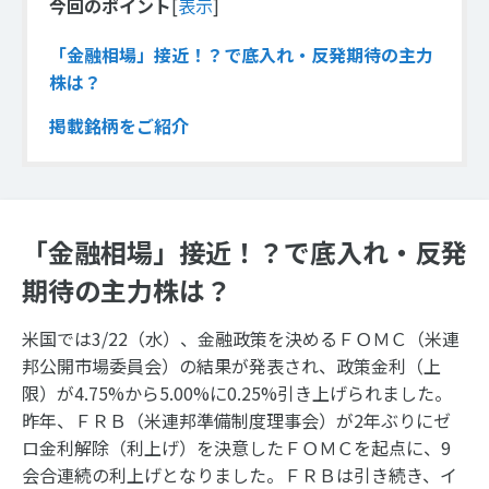
今回のポイント
[
表示
]
「金融相場」接近！？で底入れ・反発期待の主力
株は？
掲載銘柄をご紹介
「金融相場」接近！？で底入れ・反発
期待の主力株は？
米国では3/22（水）、金融政策を決めるＦＯＭＣ（米連
邦公開市場委員会）の結果が発表され、政策金利（上
限）が4.75%から5.00%に0.25%引き上げられました。
昨年、ＦＲＢ（米連邦準備制度理事会）が2年ぶりにゼ
ロ金利解除（利上げ）を決意したＦＯＭＣを起点に、9
会合連続の利上げとなりました。ＦＲＢは引き続き、イ