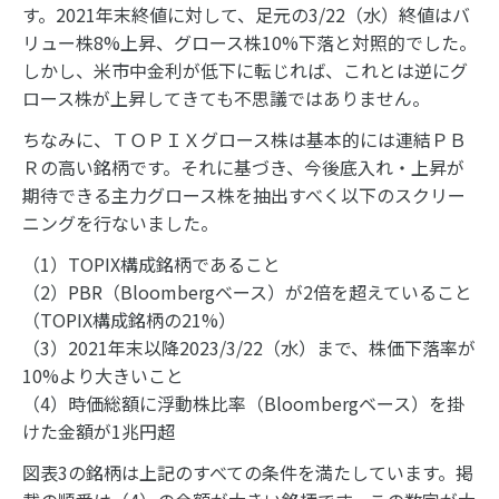
す。2021年末終値に対して、足元の3/22（水）終値はバ
リュー株8%上昇、グロース株10%下落と対照的でした。
しかし、米市中金利が低下に転じれば、これとは逆にグ
ロース株が上昇してきても不思議ではありません。
ちなみに、ＴＯＰＩＸグロース株は基本的には連結ＰＢ
Ｒの高い銘柄です。それに基づき、今後底入れ・上昇が
期待できる主力グロース株を抽出すべく以下のスクリー
ニングを行ないました。
（1）TOPIX構成銘柄であること
（2）PBR（Bloombergベース）が2倍を超えていること
（TOPIX構成銘柄の21%）
（3）2021年末以降2023/3/22（水）まで、株価下落率が
10%より大きいこと
（4）時価総額に浮動株比率（Bloombergベース）を掛
けた金額が1兆円超
図表3の銘柄は上記のすべての条件を満たしています。掲