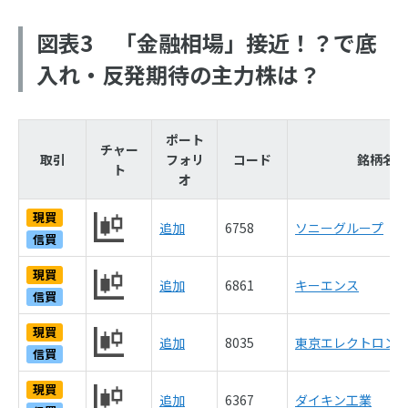
図表3 「金融相場」接近！？で底
入れ・反発期待の主力株は？
ポート
チャー
取引
フォリ
コード
銘柄名
ト
オ
現買
追加
6758
ソニーグループ
信買
現買
追加
6861
キーエンス
信買
現買
追加
8035
東京エレクトロン
信買
現買
追加
6367
ダイキン工業