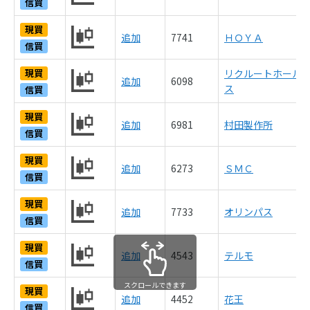
信買
現買
追加
7741
ＨＯＹＡ
信買
現買
リクルートホール
追加
6098
ス
信買
現買
追加
6981
村田製作所
信買
現買
追加
6273
ＳＭＣ
信買
現買
追加
7733
オリンパス
信買
現買
追加
4543
テルモ
信買
スクロールできます
現買
追加
4452
花王
信買