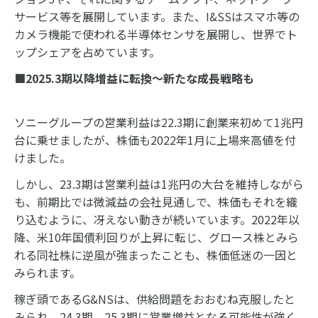
サービス等を展開しています。また、I&SSはスマホ等の
カメラ機能で使われる半導体センサを展開し、世界でト
ップシェアを占めています。
■2025.3期以降増益に転換～新たな成長戦略も
ソニーグループの営業利益は22.3期に創業来初めて1兆円
台に乗せましたが、株価も2022年1月に上場来高値を付
けました。
しかし、23.3期は営業利益は1兆円の大台を維持しながら
も、前期比では微減益の会社見通しで、株価もそれを織
り込むように、冴えない動きが続いています。2022年以
降、米10年国債利回りが上昇に転じ、グロース株とみら
れる同社株に逆風が強まったことも、株価低迷の一因と
みられます。
稼ぎ頭であるG&NSは、供給問題をおおむね克服したと
みられ、24.3期、25.3期に営業増益となる可能性が強く