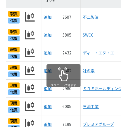
ォリオ
現買
追加
2607
不二製油
信買
現買
追加
5805
SWCC
信買
現買
追加
2432
ディー・エヌ・エー
信買
現買
追加
2802
味の素
信買
現買
スクロールできます
追加
2980
ＳＲＥホールディングス
信買
現買
追加
6005
三浦工業
信買
現買
追加
7199
プレミアグループ