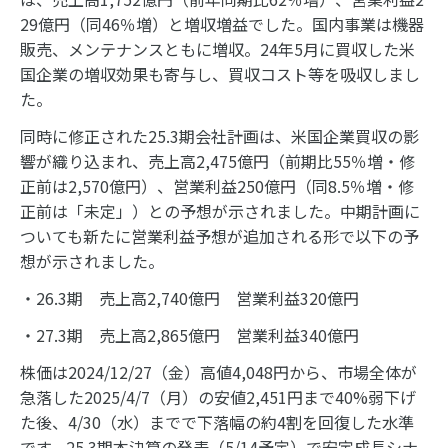
29億円（同46％増）と増収増益でした。国内事業は機器
販売、メンテナンスともに増収。24年5月に買収した米
国企業の増収効果も寄与し、買収コスト等を吸収しまし
た。
同時に修正された25.3期会社計画は、米国企業買収の影
響が織り込まれ、売上高2,475億円（前期比55％増・修
正前は2,570億円）、営業利益250億円（同8.5％増・修
正前は「未定」）との予想が示されました。中期計画に
ついても新たに営業利益予想が追加される形で以下の予
想が示されました。
・26.3期 売上高2,740億円 営業利益320億円
・27.3期 売上高2,865億円 営業利益340億円
株価は2024/12/27（金）高値4,048円から、市場全体が
急落した2025/4/7（月）の安値2,451円まで40%弱下げ
た後、4/30（水）までで下落幅の約4割を回復した水準
です。25.3期本決算の発表（5/14予定）で安定成長シナ