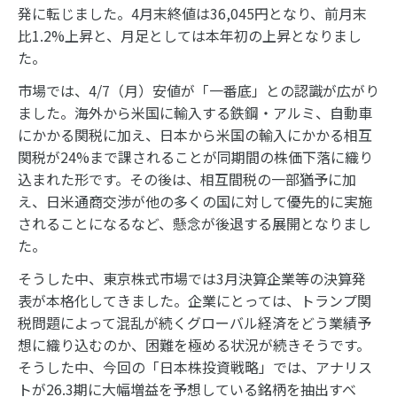
発に転じました。4月末終値は36,045円となり、前月末
比1.2%上昇と、月足としては本年初の上昇となりまし
た。
市場では、4/7（月）安値が「一番底」との認識が広がり
ました。海外から米国に輸入する鉄鋼・アルミ、自動車
にかかる関税に加え、日本から米国の輸入にかかる相互
関税が
24%
まで課されることが同期間の株価下落に織り
込まれた形です。その後は、相互間税の一部猶予に加
え、日米通商交渉が他の多くの国に対して優先的に実施
されることになるなど、懸念が後退する展開となりまし
た。
そうした中、東京株式市場では3月決算企業等の決算発
表が本格化してきました。企業にとっては、トランプ関
税問題によって混乱が続くグローバル経済をどう業績予
想に織り込むのか、困難を極める状況が続きそうです。
そうした中、今回の「日本株投資戦略」では、アナリス
トが26.3期に大幅増益を予想している銘柄を抽出すべ