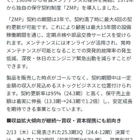
から独自の保守契約制度「ZMP」を導入しました。
「ZMP」契約の期間は3年で、契約満了時に最大4回の契
約更新が可能です。これにより顧客は最大15年間の設備
稼働期間を通じ、定期点検や部品交換サービスを受けら
れます。メンテナンスにはオンラインが活用され、常時
メンテナンスが可能となることでの突発的故障率の発生
低減、深夜・休日のエンジニア緊急出動を減らすことが
できます。
製品を販売した時点がゴールでなく、契約期間中は一定
金額の収入が見込めるストックビジネスと位置付けられ
ます。契約更新率は95%（24.3期）と高く、保守売上金
額は着実に伸長（13.3期→24.3期で1.2倍）し、安定成長
を期待できる事業となっています。
■収益拡大傾向が継続～買収・資本提携にも前向き
2/13（木）に発表された25.3期3Q（24.4-12期）決算で
は、売上高1,752億円（前年同期比62％増）、営業利益2