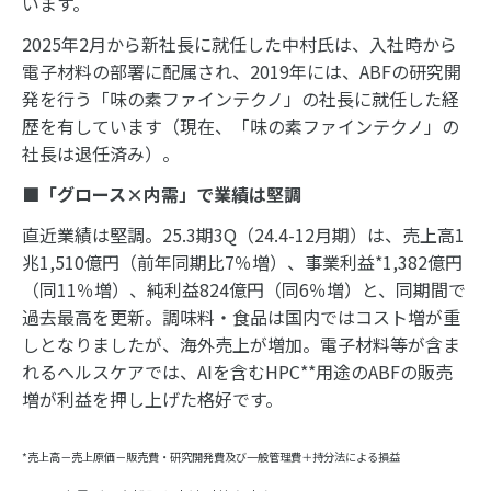
います。
2025年2月から新社長に就任した中村氏は、入社時から
電子材料の部署に配属され、2019年には、ABFの研究開
発を行う「味の素ファインテクノ」の社長に就任した経
歴を有しています（現在、「味の素ファインテクノ」の
社長は退任済み）。
■「グロース
×
内需」で業績は堅調
直近業績は堅調。25.3期3Q（24.4-12月期）は、売上高1
兆1,510億円（前年同期比7％増）、事業利益*1,382億円
（同11％増）、純利益824億円（同6％増）と、同期間で
過去最高を更新。調味料・食品は国内ではコスト増が重
しとなりましたが、海外売上が増加。電子材料等が含ま
れるヘルスケアでは、AIを含むHPC**用途のABFの販売
増が利益を押し上げた格好です。
*売上高－売上原価－販売費・研究開発費及び一般管理費＋持分法による損益