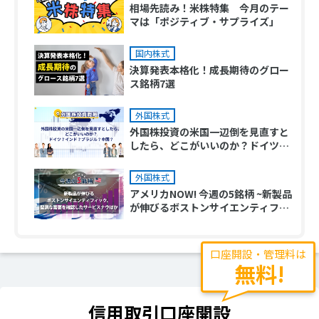
相場先読み！米株特集 今月のテー
マは「ポジティブ・サプライズ」
国内株式
決算発表本格化！成長期待のグロー
ス銘柄7選
外国株式
外国株投資の米国一辺倒を見直すと
したら、どこがいいのか？ドイツ？
インド？ブラジル？中国？
外国株式
アメリカNOW! 今週の5銘柄 ~新製品
が伸びるボストンサイエンティフィ
ック、堅調な需要を確認したサービ
スナウほか~
口座開設・管理料は
無料!
信用取引口座開設