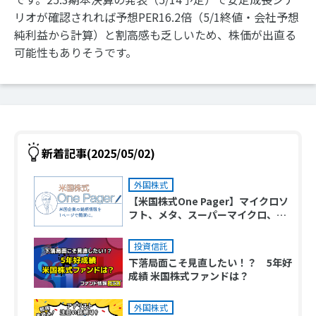
リオが確認されれば予想PER16.2倍（5/1終値・会社予想
純利益から計算）と割高感も乏しいため、株価が出直る
可能性もありそうです。
新着記事(2025/05/02)
外国株式
【米国株式One Pager】マイクロソ
フト、メタ、スーパーマイクロ、ア
ルトリアグループ、コカ・コーラ、
ファイザー
投資信託
下落局面こそ見直したい！？ 5年好
成績 米国株式ファンドは？
外国株式