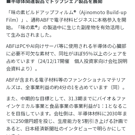
■半導体関連製品でトップシェア製品を展開
「味の素ビルドアップフィルム®（Ajinomoto Build-up
Film）」、通称ABFで電子材料ビジネスに本格参入を開
始。「味の素®」の製造中に生じた副産物を有効活用し
て生み出されました。
ABFはPCやAI向けサーバ等に使用される半導体の心臓部
に必要不可欠な素材で、同社がほぼ95％以上のシェアを
占めています（24/12/17開催 個人投資家向け会社説明
会資料より）。
ABFが含まれる電子材料等のファンクショナルマテリア
ルズは、全事業利益の約4分の1を占めています（同）。
また、中期的な目標として、31.3期までにバイオ＆ファ
インケミカル事業と食品事業の事業利益が1：1となるこ
とを目指しています。会社側は、半導体材料に2030年ま
でに250億円超を投じ、生産能力を5割引き上げる計画で
あると、日本経済新聞社のインタビューで明らかにして