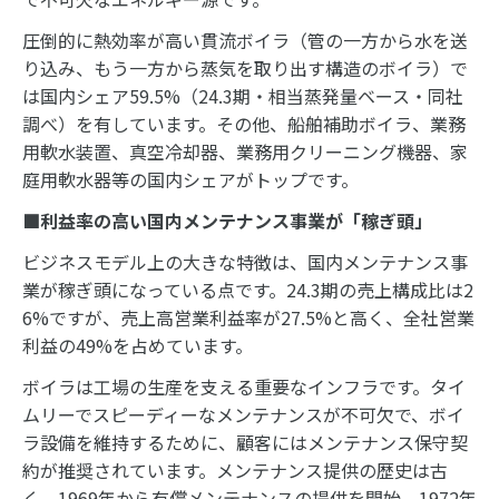
圧倒的に熱効率が高い貫流ボイラ（管の一方から水を送
り込み、もう一方から蒸気を取り出す構造のボイラ）で
は国内シェア59.5%（24.3期・相当蒸発量ベース・同社
調べ）を有しています。その他、船舶補助ボイラ、業務
用軟水装置、真空冷却器、業務用クリーニング機器、家
庭用軟水器等の国内シェアがトップです。
■利益率の高い国内メンテナンス事業が「稼ぎ頭」
ビジネスモデル上の大きな特徴は、国内メンテナンス事
業が稼ぎ頭になっている点です。24.3期の売上構成比は2
6%ですが、売上高営業利益率が27.5%と高く、全社営業
利益の49%を占めています。
ボイラは工場の生産を支える重要なインフラです。タイ
ムリーでスピーディーなメンテナンスが不可欠で、ボイ
ラ設備を維持するために、顧客にはメンテナンス保守契
約が推奨されています。メンテナンス提供の歴史は古
く、1969年から有償メンテナンスの提供を開始。1972年