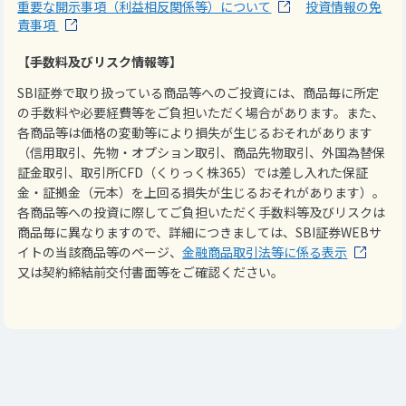
重要な開示事項（利益相反関係等）について
投資情報の免
責事項
【手数料及びリスク情報等】
SBI証券で取り扱っている商品等へのご投資には、商品毎に所定
の手数料や必要経費等をご負担いただく場合があります。また、
各商品等は価格の変動等により損失が生じるおそれがあります
（信用取引、先物・オプション取引、商品先物取引、外国為替保
証金取引、取引所CFD（くりっく株365）では差し入れた保証
金・証拠金（元本）を上回る損失が生じるおそれがあります）。
各商品等への投資に際してご負担いただく手数料等及びリスクは
商品毎に異なりますので、詳細につきましては、SBI証券WEBサ
イトの当該商品等のページ、
金融商品取引法等に係る表示
又は契約締結前交付書面等をご確認ください。