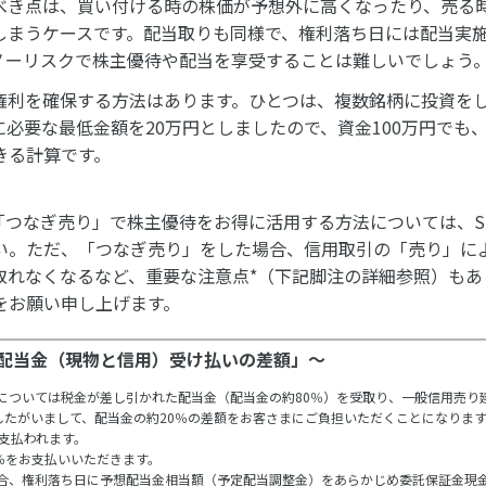
べき点は、買い付ける時の株価が予想外に高くなったり、売る
しまうケースです。配当取りも同様で、権利落ち日には配当実
ノーリスクで株主優待や配当を享受することは難しいでしょう
権利を確保する方法はあります。ひとつは、複数銘柄に投資を
必要な最低金額を20万円としましたので、資金100万円でも、
きる計算です。
つなぎ売り」で株主優待をお得に活用する方法については、S
い。ただ、「つなぎ売り」をした場合、信用取引の「売り」に
取れなくなるなど、重要な注意点*（下記脚注の詳細参照）もあ
をお願い申し上げます。
配当金（現物と信用）受け払いの差額」～
については税金が差し引かれた配当金（配当金の約80％）を受取り、一般信用売り
したがいまして、配当金の約20％の差額をお客さまにご負担いただくことになりま
で支払われます。
％をお支払いいただきます。
合、権利落ち日に予想配当金相当額（予定配当調整金）をあらかじめ委託保証金現