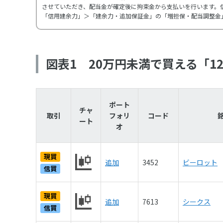
させていただき、配当金が確定後に拘束金から支払いを行います。
「信用建余力」＞「建余力・追加保証金」の「増担保・配当調整金
図表1 20万円未満で買える「1
ポート
チャ
取引
フォリ
コード
ート
オ
現買
追加
3452
ビーロット
信買
現買
追加
7613
シークス
信買