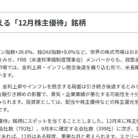
える「12月株主優待」銘柄
港ハンセン指数+26.6%、独DAX指数+8.6%など、世界の株式市場は
をみせ、FRB（米連邦準備制度理事会）メンバーからも、政策
市場では、金利上昇・インフレ懸念後退を織り込む形で、米長
います。
。金利上昇やインフレを懸念する局面は引き続き後退するとみ
金融引き締めの影響で、景気・企業業績が悪化する可能性を十
みられます。投資家としては、配当や株主優待などの株主還元
です。
優待」銘柄にスポットを当てることとしました。12月末に株主
会社数（792社）、9月末に確定する会社数（399社）に次ぎ、
あれば、12月はある程度、重要な月と考えられます。スクリ