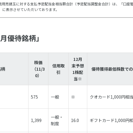
信用売建玉に対する支払予定配当金相当額合計（予定配当調整金合計）は、「口座
」に表示させていただいております。
2月優待銘柄」
12月
株価
信用取
末予想
銘柄
（11/3
優待獲得最低株数での
引
1株配
0）
当※
575
一般
※
クオカード1,000円相
一般・
1,399
16.0
ギフトカード1,000円
制度