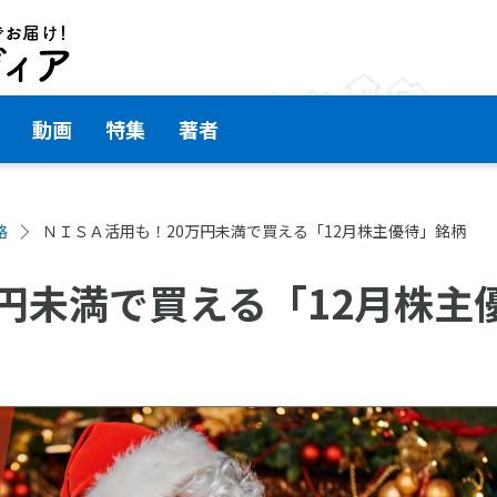
動画
特集
著者
略
ＮＩＳＡ活用も！20万円未満で買える「12月株主優待」銘柄
円未満で買える「12月株主