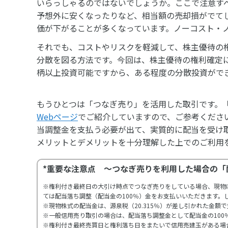
いらっしゃるのではないでしょうか。ここで注意す
予想外に安くなったりなど、相当額の売却損がでて
価が下がることが多くなっています。ノーコスト・
それでも、コストやリスクを軽減して、株主優待の
分散を図る方法です。今回は、株主優待の権利確定に
柄以上投資可能ですから、ある程度の分散投資がで
もうひとつは「つなぎ売り」を活用した取引です。「
Web
ページ
でご紹介していますので、ご参考くださ
当調整金を支払う必要が出て、実質的に配当を受け
メリットとデメリットを十分理解した上でのご利用
*重要な注意点 ～つなぎ売りを利用した場合の「
※権利付き最終日の大引け時点でつなぎ売りをしている場合、現物
ては配当落ち調整（配当金の100％）金をお支払いいただきます。
※現物株式の配当金は、源泉税（20.315％）が差し引かれた金額
※一般信用売り取引の場合は、配当落ち調整金として配当金の100
※権利付き最終売買日と権利落ち日をまたいで信用売建玉がある場