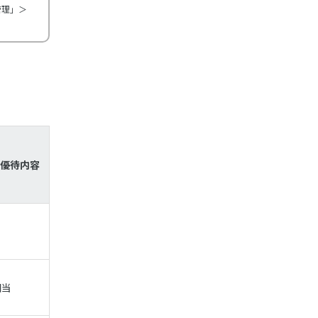
管理」＞
優待内容
当
相当