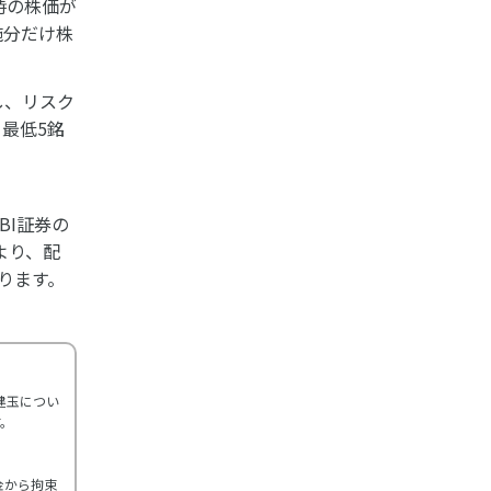
時の株価が
施分だけ株
。
し、リスク
最低5銘
BI証券の
より、配
ります。
建玉につい
す。
金から拘束