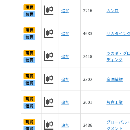
現買
追加
2216
カンロ
信買
現買
追加
4633
サカタイン
信買
現買
ツカダ・グ
追加
2418
ディング
信買
現買
追加
3302
帝国繊維
信買
現買
追加
3001
片倉工業
信買
現買
グローバル
追加
3486
ジメント
信買