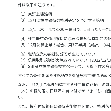
件は以下の通りです。
（1）東証上場銘柄
（2）12月に株主優待の権利確定を予定する銘柄
（3）12/1（木）までの20営業日で、1日当たり平
（4）株主優待の権利確保に必要な最短保有期間の
（5）12月決算企業の場合、第3四半期（累計）の純
（6）継続企業の前提に疑義が生じていない
（7）信用取引規制が実施されていない（2022/12
（8）SBI証券株主優待検索ページで、閲覧回数の多い上
すべての条件を満たす銘柄をSBI証券株主優待検索
なお、「12月に権利が確定する株主優待銘柄」のほと
（木）の権利落ち日以降に買い付けができても、配
い。
また、権利付最終日に優待実施銘柄を買い、権利落