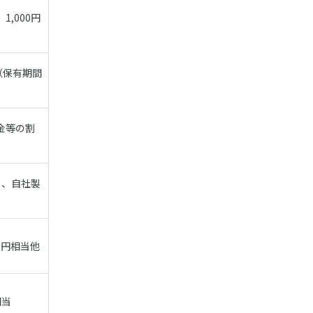
,000円
（保有期間
金等の割
当、自社製
0円相当他
相当