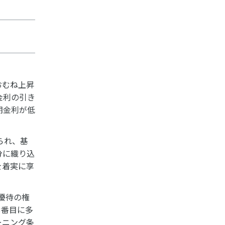
おおむね上昇
金利の引き
期金利が低
られ、基
分に織り込
を着実に享
優待の権
3番目に多
ーニング条