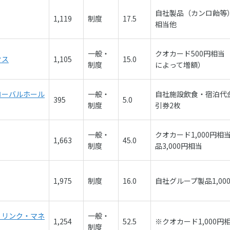
自社製品（カンロ飴等）1
1,119
制度
17.5
相当他
一般・
クオカード500円相当
クス
1,105
15.0
制度
によって増額）
ローバルホール
一般・
自社施設飲食・宿泊代
395
5.0
制度
引券2枚
一般・
クオカード1,000円相
1,663
45.0
制度
品3,000円相当
1,975
制度
16.0
自社グループ製品1,00
・リンク・マネ
一般・
1,254
52.5
※クオカード1,000円
制度