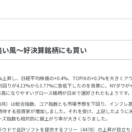
追い風～好決算銘柄にも買い
3%上昇し、日経平均株価の+0.4%、TOPIXの+0.3%を大きく
りが4.13%から3.77%に急低下したのを背景に、NYダウが+
で株高になりやすいグロース銘柄が日米で選好されたもようです
（10月）は総合指数、コア指数とも市場予想を下回り、インフレ
期待する投資家が増加しました。それを受け、上記したように米
ーズ指数も相対的に値上がり率が大きくなりました。
ウドで会計ソフトを提供するフリー（4478）の上昇が目立ち