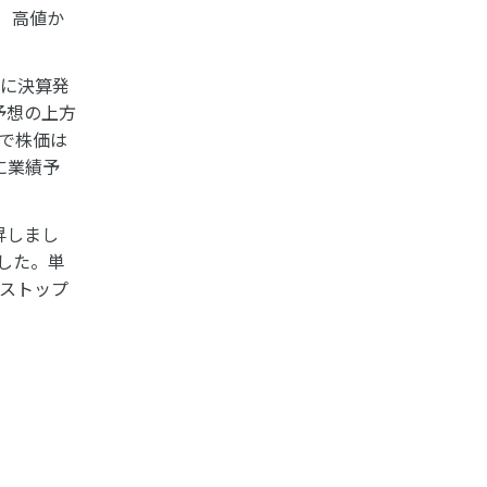
水）高値か
）に決算発
績予想の上方
けで株価は
に業績予
昇しまし
でした。単
はストップ