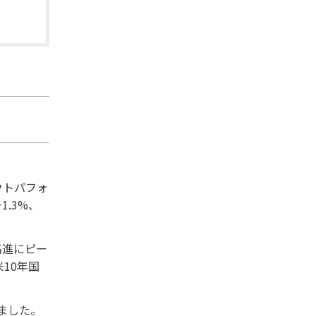
アウトパフォ
1.3%、
。
高進にピー
10年国
ました。