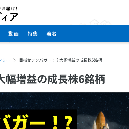
動画
特集
著者
クリー
目指せテンバガー！？大幅増益の成長株6銘柄
大幅増益の成長株6銘柄