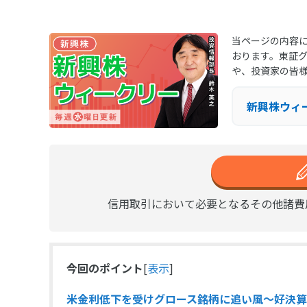
当ページの内容に
おります。東証
や、投資家の皆
新興株ウィ
信用取引において必要となるその他諸費
今回のポイント
[
表示
]
米金利低下を受けグロース銘柄に追い風～好決