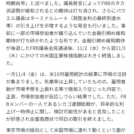
時期尚早」と述べました。議長発言によってFRBのタカ
派姿勢が緩和されるとの期待は打ち消され、さらにパウ
エル議長はターミナルレート（政策金利の最終到達水
準）の引き上げを示唆するような発言も行いました。事
前に一部の市場参加者が織り込んでいた金融引締め緩和
期待が打ち砕かれたような形です。金融引締め緩和期待
が後退したFRB議長会見通過後、11/2（水）から翌11/3
（木）にかけての米国主要株価指数は大きく続落しまし
た。
一方11/4（金）は、米10月雇用統計の結果に市場の注目
が集まりました。失業率は上昇していたものの、雇用者
数が市場予想を上振れる等で強弱入り交じった内容で、
正直、市場参加者が反応しづらい結果でした。ただ、FR
Bメンバーの一人であるシカゴ連銀総裁が、将来的な利
上げ一時停止に関し、検討可能性があると言及したこと
が好感され全面高商状で同日の取引を終えました。
東京市場の傾向として米国市場に連れて動くという面が