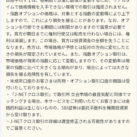
日経平均ＶＩは、短期間で急激に数値が変動するため、リアルタ
イムで価格情報を入手できない環境での取引は推奨されません。
・指数オプションの価格は、対象とする指数の変動等により上下
しますので、これにより損失を被ることがあります。なお、オプ
ションを行使できる期間には制限がありますので留意が必要で
す。買方が期日までに権利行使又は転売を行わない場合には、権
利は消滅します。この場合、買方は投資資金の全額を失うことに
なります。売方は、市場価格が予想とは反対の方向に変化したと
きの損失が限定されていません。また、指数オプション取引は、
市場価格が現実の指数に応じて変動しますので、その変動率は現
実の指数に比べて大きくなる傾向があり、場合によっては大きな
損失を被る危険性を有しています。
・未成年口座のお客さまは先物・オプション取引口座の開設は受
付いたしておりません。
・「J-NETクロス取引」で取引所 立会市場の最良気配と同値でマ
ッチングする場合、本サービスをご利用いただくお客さまには金
銭的利益は生じないものの、SBI証券は委託手数料を機関投資家
から受け取ります。
・J-NETクロス取引の詳細は適宜修正される可能性がありますの
でご留意ください。