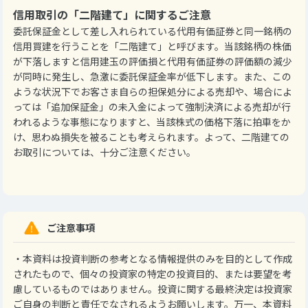
信用取引の「二階建て」に関するご注意
委託保証金として差し入れられている代用有価証券と同一銘柄の
信用買建を行うことを「二階建て」と呼びます。当該銘柄の株価
が下落しますと信用建玉の評価損と代用有価証券の評価額の減少
が同時に発生し、急激に委託保証金率が低下します。また、この
ような状況下でお客さま自らの担保処分による売却や、場合によ
っては「追加保証金」の未入金によって強制決済による売却が行
われるような事態になりますと、当該株式の価格下落に拍車をか
け、思わぬ損失を被ることも考えられます。よって、二階建ての
お取引については、十分ご注意ください。
ご注意事項
・本資料は投資判断の参考となる情報提供のみを目的として作成
されたもので、個々の投資家の特定の投資目的、または要望を考
慮しているものではありません。投資に関する最終決定は投資家
ご自身の判断と責任でなされるようお願いします。万一、本資料