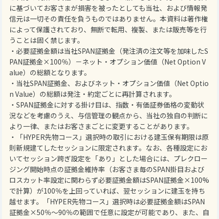
に基づいてお客さまが損害を被ったとしても当社、および情報発
信元は一切その責任を負うものではありません。本資料は著作権
によって保護されており、無断で転用、複製、または販売等を行
うことは固く禁じます。
・必要証拠金額は当社SPAN証拠金（発注済の注文等を加味したS
PAN証拠金×100％）－ネット・オプション価値（Net Option V
alue）の総額となります。
・当社SPAN証拠金、およびネット・オプション価値（Net Optio
n Value）の総額は発注・約定ごとに再計算されます。
・SPAN証拠金に対する掛け目は、指数・有価証券価格の変動状
況などを考慮のうえ、与信管理の観点から、当社の独自の判断に
より一律、またはお客さまごとに変更することがあります。
・「HYPER先物コース」選択時の取引における建玉保有期限は原
則新規建てしたセッションに限定されます。なお、各種設定にお
いてセッション跨ぎ設定を「あり」とした場合には、プレクロー
ジング開始時点の証拠金維持率（お客さま毎のSPAN掛目および
ロスカット率設定に関わらず必要証拠金額はSPAN証拠金×100%
で計算）が100％を上回っていれば、翌セッションに建玉を持ち
越せます。「HYPER先物コース」選択時は必要証拠金額はSPAN
証拠金×50％～90％の範囲で任意に設定が可能であり、また、自