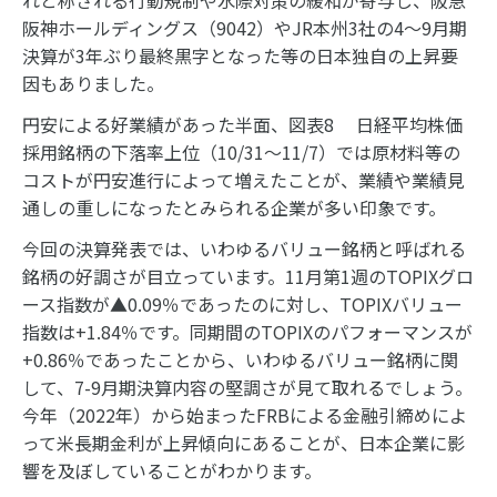
れと称される行動規制や水際対策の緩和が寄与し、阪急
阪神ホールディングス（9042）やJR本州3社の4～9月期
決算が3年ぶり最終黒字となった等の日本独自の上昇要
因もありました。
円安による好業績があった半面、図表8 日経平均株価
採用銘柄の下落率上位（10/31～11/7）では原材料等の
コストが円安進行によって増えたことが、業績や業績見
通しの重しになったとみられる企業が多い印象です。
今回の決算発表では、いわゆるバリュー銘柄と呼ばれる
銘柄の好調さが目立っています。11月第1週のTOPIXグロ
ース指数が▲0.09％であったのに対し、TOPIXバリュー
指数は+1.84％です。同期間のTOPIXのパフォーマンスが
+0.86％であったことから、いわゆるバリュー銘柄に関
して、7-9月期決算内容の堅調さが見て取れるでしょう。
今年（2022年）から始まったFRBによる金融引締めによ
って米長期金利が上昇傾向にあることが、日本企業に影
響を及ぼしていることがわかります。