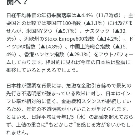
開へ？
日経平均株価の年初来騰落率は▲4.4％（11/7時点）。主
要国との比較では英国FT100指数（▲1.1％）には及びま
せんが、米国NYダウ（▲9.7％）、ナスダック（▲32.
5％）、汎欧州のStoxx Europe600指数（▲14.2％）、ド
イツDAX指数（▲14.8％）、中国上海総合指数（▲15.
4％）、香港ハンセン指数（▲29.1％）をアウトパフォー
ムしております。相対的に見れば今年の日本株は堅調に
推移していると言えるでしょう。
日本株が堅調な背景には、急激な金融引き締めで景気の
先行き不透明感が強まっている欧米に対し、日本はイン
フレ率が相対的に低く、金融緩和スタンスが継続してい
るため、景気の不透明感が小さいことが挙げられます。
とはいえ、日経平均は今年1/5（水）の高値を超えておら
ず、上値の重さに“もどかしさ”を感じる方が多いかもし
れません。