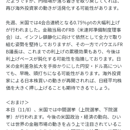
たようですが、円相場が落ち着きを取り戻してくれば、
再び海外投資家の動きが活発化する可能性があります。
先週、米国では4会合連続となる0.75％ptの大幅利上げ
が行われました。金融当局のFRB（米連邦準備制度理事
会）は、インフレ鎮静化に向けて依然として全力で取り
組む姿勢を堅持しておりますが、その一方でパウエルFR
B議長は、これまでの利上げの累積効果もあり、今後は
利上げペースが鈍化する可能性を指摘しております。日
米の金利差急拡大を手掛かりにした円安・ドル高につい
ても、早晩、頭打ちになる可能性があります。海外投資
家による日本株買いの動きが再開されれば、日経平均株
価を大きく押し上げることも期待できるでしょう。
＜おまけ＞
本日（11/8）、米国では中間選挙（上院選挙、下院選
挙）が行われます。今後の米国政治・経済の動向、ひい
ては世界の金融市場の動きを占う上で注目されているこ