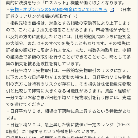
動的に決済を行う「ロスカット」機能が働く取引となります。
・
先物・オプションのSPAN証拠金についてはこちら
（日本
証券クリアリング機構のWEBサイト）
・指数先物の価格は、対象とする指数の変動等により上下します
ので、これにより損失を被ることがあります。市場価格が予想と
は反対の方向に変化したときには、比較的短期間のうちに証拠金
の大部分、またはそのすべてを失うこともあります。その損失は
証拠金の額だけに限定されません。また、指数先物取引は、少額
の証拠金で多額の取引を行うことができることから、時として多
額の損失を被る危険性を有しています。
・日経平均ＶＩ先物取引は、一般的な先物取引のリスクに加え、
以下のような日経平均ＶＩの変動の特性上、日経平均ＶＩ先物取
引の売方には特有のリスクが存在し、その損失は株価指数先物取
引と比較して非常に大きくなる可能性があります。資産・経験が
十分でないお客さまが日経平均ＶＩ先物取引を行う際には、売建
てを避けてください。
・日経平均ＶＩは、相場の下落時に急上昇するという特徴があり
ます。
・日経平均ＶＩは、急上昇した後に数値が一定のレンジ（20～3
0程度）に回帰するという特徴を持っています。