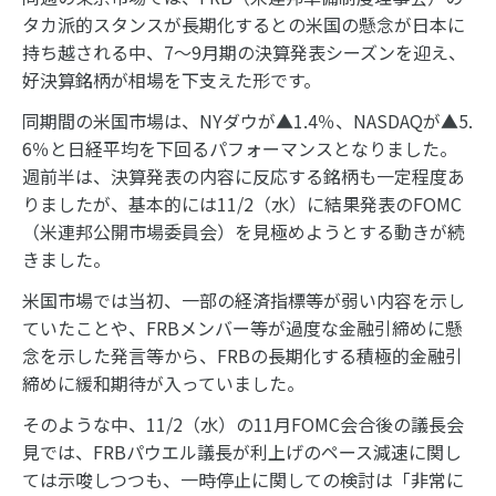
タカ派的スタンスが長期化するとの米国の懸念が日本に
持ち越される中、7～9月期の決算発表シーズンを迎え、
好決算銘柄が相場を下支えた形です。
同期間の米国市場は、NYダウが▲1.4％、NASDAQが▲5.
6％と日経平均を下回るパフォーマンスとなりました。
週前半は、決算発表の内容に反応する銘柄も一定程度あ
りましたが、基本的には11/2（水）に結果発表のFOMC
（米連邦公開市場委員会）を見極めようとする動きが続
きました。
米国市場では当初、一部の経済指標等が弱い内容を示し
ていたことや、FRBメンバー等が過度な金融引締めに懸
念を示した発言等から、FRBの長期化する積極的金融引
締めに緩和期待が入っていました。
そのような中、11/2（水）の11月FOMC会合後の議長会
見では、FRBパウエル議長が利上げのペース減速に関し
ては示唆しつつも、一時停止に関しての検討は「非常に