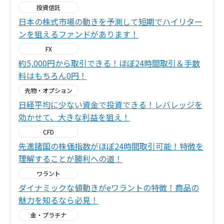
投資信託
日本の株式市場の動きを予測して短期でハイリター
ンを狙えるファンドがあります！
FX
約5,000円から取引できる！ほぼ24時間取引＆手数
料はもちろん0円！
先物・オプション
日経平均に少ない資金で投資できる！レバレッジを
効かせて、大きな利益を狙え！
CFD
先進諸国の株価指数がほぼ24時間取引可能！特徴を
理解することが勝利への道！
ワラント
ダイナミックな値動きがeワラントの特徴！商品の
魅力を知るなら必見！
金・プラチナ