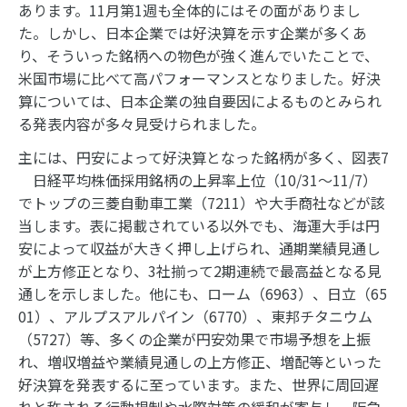
あります。11月第1週も全体的にはその面がありまし
た。しかし、日本企業では好決算を示す企業が多くあ
り、そういった銘柄への物色が強く進んでいたことで、
米国市場に比べて高パフォーマンスとなりました。好決
算については、日本企業の独自要因によるものとみられ
る発表内容が多々見受けられました。
主には、円安によって好決算となった銘柄が多く、図表7
日経平均株価採用銘柄の上昇率上位（10/31～11/7）
でトップの三菱自動車工業（7211）や大手商社などが該
当します。表に掲載されている以外でも、海運大手は円
安によって収益が大きく押し上げられ、通期業績見通し
が上方修正となり、3社揃って2期連続で最高益となる見
通しを示しました。他にも、ローム（6963）、日立（65
01）、アルプスアルパイン（6770）、東邦チタニウム
（5727）等、多くの企業が円安効果で市場予想を上振
れ、増収増益や業績見通しの上方修正、増配等といった
好決算を発表するに至っています。また、世界に周回遅