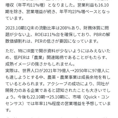
増収（年平均11%増）となりました。営業利益も16.10
期を除き、営業増益が続き、年平均23%増ペースとなっ
ています。
2023.10期1Q末の流動比率は208％あり、財務体質に問
題が少ない上、ROEは11%台を確保しており、PBRの解
散価値割れは、PERの低さが要因になっています。
ただ、特にIR面で開示資料が少ないようにはみえないた
め、低PERは「農業」関連銘柄であることがもたらす、
成熟イメージの強さかもしれません。
実際は、世界人口が2021年79億人→2050年に97億人に
も達しようとする中、農薬・農業事業は成長余地を有し
ているとみられます。アクシーブの成功により、同社が
開発力のある企業であると認知されたことも大きいでし
ょう。今後も22.10期→25.10期に、市場（Quick・コン
センサス）では年率11%程度の営業増益を予想していま
す。