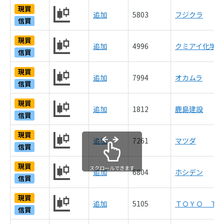
現買
追加
5803
フジクラ
信買
現買
追加
4996
クミアイ化学工
信買
現買
追加
7994
オカムラ
信買
現買
追加
1812
鹿島建設
信買
現買
追加
7261
マツダ
信買
現買
スクロールできます
追加
6804
ホシデン
信買
現買
追加
5105
ＴＯＹＯ ＴＩ
信買