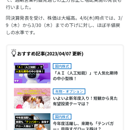
行いました。
同決算発表を受け、株価は大幅高。4/6(木)時点では、3/
9（木）から3/30（木）までの下げに対し、ほぼ半値戻
しの水準です。
おすすめ記事(2023/04/07 更新)
国内株式
「ＡＩ（人工知能）」で人気化期待
の中小型株！
先物・オプション
いよいよ新年度入り！短観から見た
有望投資テーマは？
国内株式
今年度活躍し、来期も「テンバガ
ー」目指すグロース株は？