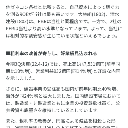
他ゼネコン各社と比較すると、自己資本によって稼ぐ力
を測るROEが当社は最も高いです。大林組(1802)、清水
建設(1803)は、PBRは当社と同程度です。一方で、2社の
PERは当社より高い水準となっています。よって、当社に
は相対的な割安感が生じている状態といえるでしょう。
■粗利率の改善が寄与し、好業績見込まれる
今期3Q決算(22.4-12)では、売上高1兆7,531億円(前年同
期比18％増)、営業利益932億円(同14％増)と好調な内容
を示しました。
さらに、建設事業の受注高も国内が前年同期比40％増、
海外が同24％増と拡大しました。国内建設市場において
は、製造業・非製造業ともに企業の投資意欲は高く、公
共投資も底堅さを維持しているとしています。
また、粗利率の改善が、円高による減益を相殺した形
で、通期営業利益見通しの上方修正と増配実施の発表も