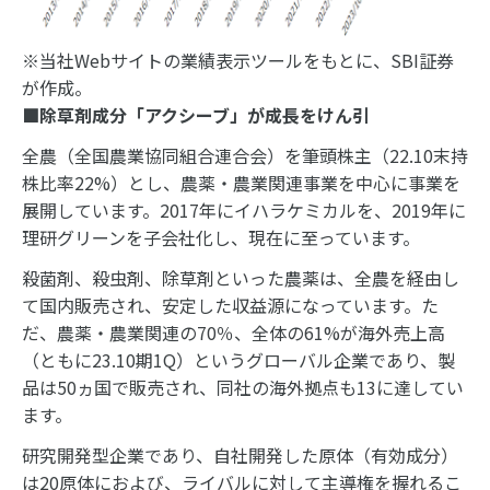
※当社Webサイトの業績表示ツールをもとに、SBI証券
が作成。
■除草剤成分「アクシーブ」が成長をけん引
全農（全国農業協同組合連合会）を筆頭株主（22.10末持
株比率22%）とし、農薬・農業関連事業を中心に事業を
展開しています。2017年にイハラケミカルを、2019年に
理研グリーンを子会社化し、現在に至っています。
殺菌剤、殺虫剤、除草剤といった農薬は、全農を経由し
て国内販売され、安定した収益源になっています。た
だ、農薬・農業関連の70％、全体の61%が海外売上高
（ともに23.10期1Q）というグローバル企業であり、製
品は50ヵ国で販売され、同社の海外拠点も13に達してい
ます。
研究開発型企業であり、自社開発した原体（有効成分）
は20原体におよび、ライバルに対して主導権を握れるこ