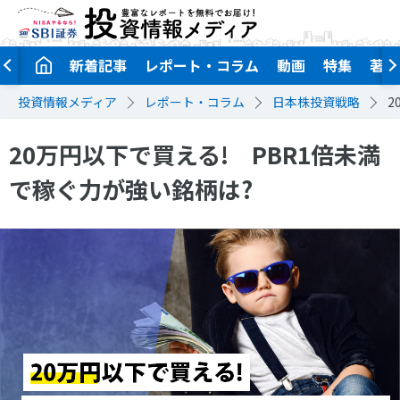
新着記事
レポート・コラム
動画
特集
著者
投資情報メディア
レポート・コラム
日本株投資戦略
2
20万円以下で買える! PBR1倍未満
で稼ぐ力が強い銘柄は?