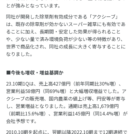
とが強みとなっています。
同社が開発した除草剤有効成分である「アクシーブ」
は、既存の除草剤が効かないスーパー雑草にも有効であ
ることに加え、長期間・安定した効果が得られること
や、少ない量で済み環境負荷が少ない等の特徴があり、
世界で商品化され、同社の成長に大きく寄与することに
なりました。
■今後も増収・増益基調か
23.10期1Qは、売上高427億円（前年同期比30%増）、
営業利益58億円（同69%増）と大幅増収増益でした。ア
クシーブの販売増、国内農薬の値上げ等、円安等が寄与
し、営業増益となりました。通期は売上高1,679億円
（前期比15.6%増）、営業利益145億円（同14.4%増）が
会社予想です。
2010.10期を起点に、翌期以降2022.10期まで12期連続で