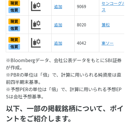
現買
センコーグルー
追加
9069
ス
信買
現買
追加
8020
兼松
信買
現買
追加
4042
東ソー
信買
※Bloombergデータ、会社公表データをもとにSBI証券
が作成。
※PBRの単位は「倍」で、計算に用いられる純資産は直
前四半期末基準。
※予想PERの単位は「倍」で、計算に用いられる予想EP
Sは会社予想基準。
以下、一部の掲載銘柄について、ポイ
ントをご紹介します。