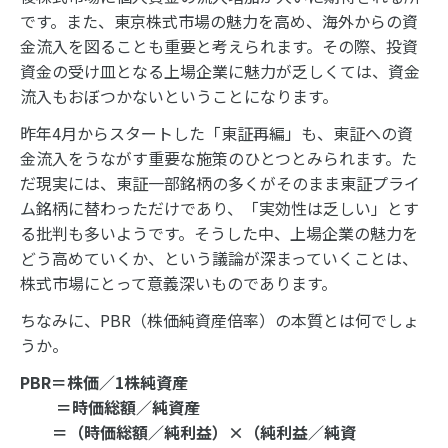
です。また、東京株式市場の魅力を高め、海外からの資
金流入を図ることも重要と考えられます。その際、投資
資金の受け皿となる上場企業に魅力が乏しくては、資金
流入もおぼつかないということになります。
昨年4月からスタートした「東証再編」も、東証への資
金流入をうながす重要な施策のひとつとみられます。た
だ現実には、東証一部銘柄の多くがそのまま東証プライ
ム銘柄に替わっただけであり、「実効性は乏しい」とす
る批判も多いようです。そうした中、上場企業の魅力を
どう高めていくか、という議論が深まっていくことは、
株式市場にとって意義深いものであります。
ちなみに、PBR（株価純資産倍率）の本質とは何でしょ
うか。
PBR＝株価／1株純資産
＝時価総額／純資産
＝（時価総額／純利益）×（純利益／純資