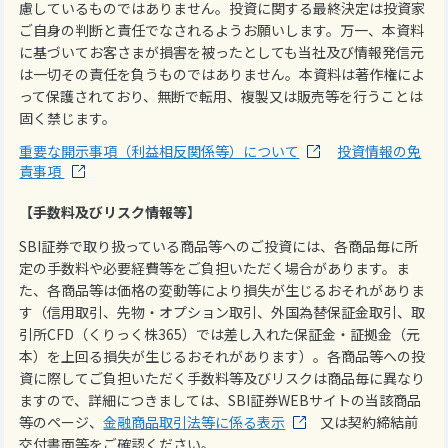
慮しているものではありません。投資に関する最終決定は投資家
ご自身の判断と責任でなされるようお願いします。万一、本資料
に基づいてお客さまが損害を被ったとしても当社及び情報発信元
は一切その責任を負うものではありません。本資料は著作権によ
って保護されており、無断で転用、複製又は販売等を行うことは
固く禁じます。
重要な開示事項（利益相反関係等）について
投資情報の免
責事項
【手数料及びリスク情報等】
SBI証券で取り扱っている商品等へのご投資には、各商品毎に所
定の手数料や必要経費等をご負担いただく場合があります。ま
た、各商品等は価格の変動等により損失が生じるおそれがありま
す（信用取引、先物・オプション取引、外国為替保証金取引、取
引所CFD（くりっく株365）では差し入れた保証金・証拠金（元
本）を上回る損失が生じるおそれがあります）。各商品等への投
資に際してご負担いただく手数料等及びリスクは商品毎に異なり
ますので、詳細につきましては、SBI証券WEBサイトの当該商品
等のページ、
金融商品取引法等に係る表示
又は契約締結前
交付書面等をご確認ください。