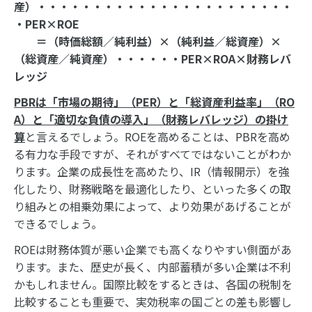
産）・・・・・・・・・・・・・・・・・・・・・・・
・PER×ROE
＝（時価総額／純利益）×（純利益／総資産）×
（総資産／純資産）・・・・・・PER×ROA×財務レバ
レッジ
PBRは「市場の期待」（PER）と「総資産利益率」（RO
A）と「適切な負債の導入」（財務レバレッジ）の掛け
算
と言えるでしょう。ROEを高めることは、PBRを高め
る有力な手段ですが、それがすべてではないことがわか
ります。企業の成長性を高めたり、IR（情報開示）を強
化したり、財務戦略を最適化したり、といった多くの取
り組みとの相乗効果によって、より効果があげることが
できるでしょう。
ROEは財務体質が悪い企業でも高くなりやすい側面があ
ります。また、歴史が長く、内部蓄積が多い企業は不利
かもしれません。国際比較をするときは、各国の税制を
比較することも重要で、実効税率の国ごとの差も影響し