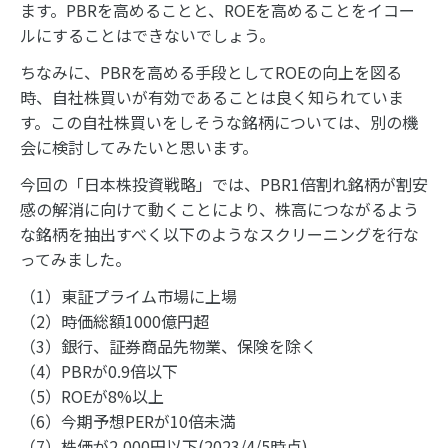
ます。PBRを高めることと、ROEを高めることをイコー
ルにすることはできないでしょう。
ちなみに、PBRを高める手段としてROEの向上を図る
時、自社株買いが有効であることは良く知られていま
す。この自社株買いをしそうな銘柄については、別の機
会に検討してみたいと思います。
今回の「日本株投資戦略」では、PBR1倍割れ銘柄が割安
感の解消に向けて動くことにより、株高につながるよう
な銘柄を抽出すべく以下のようなスクリーニングを行な
ってみました。
（1）東証プライム市場に上場
（2）時価総額1000億円超
（3）銀行、証券商品先物業、保険を除く
（4）PBRが0.9倍以下
（5）ROEが8%以上
（6）今期予想PERが10倍未満
（7）株価が2,000円以下(2023/4/5時点)