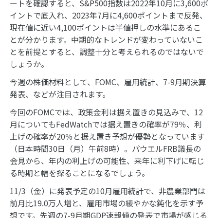
ートを確認すると、S&P500指数は2022年10月に3,600ポ
イントで底入れ、2023年7月に4,600ポイントまで反発、
現在値に近い4,100ポイントは半値押しの水準にあるこ
とが分かります。中期的なトレンドが変わっていないこ
とを前提とすると、調整十分と考えられるのではないで
しょうか。
今週の株価材料として、FOMC、雇用統計、7-9月期決算
発表、などが注目されます。
今回のFOMCでは、政策金利は据え置きの見込みで、12
月についてもFedWatchでは据え置きの確率が79％、利
上げの確率が20％と据え置き予想が優勢となっています
（日本時間30日（月）午前8時）。パウエルFRB議長の
会見から、年内の利上げの可能性、来年に利下げに転じ
る時期と幅を探ることになるでしょう。
11/3（金）に発表予定の10月雇用統計で、非農業部門は
前月比19.0万人増と、雇用市場の緩やかな鈍化を示す予
想です。先週の7-9月期GDP速報値の発表で市場が感じる