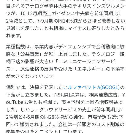
目されるアナログ半導体大手のテキサスインスツルメン
ツが、10-12月期売上ガイダンス中央値を前年同期比1
2％減として、7-9月期の同14％減からさほど改善しない
見通しを示したことも相場にマイナスに寄与したとみら
れます。
業種指数は、事業内容がディフェンシブで金利動向に敏
感な「公益事業」が唯一上昇しました。テクノロジー銘
柄下落の影響が大きい「コミュニケーションサービ
ス」、原油価格の反落を受けた「エネルギー」の下落率
が大きくなっています。
個別では、決算を発表した
アルファベット A(GOOGL)
の
下落が目立ちました。7-9月期決算は、検索連動広告、Y
ouTube広告とも堅調で、市場予想を上回る増収増益で
した。しかし、クラウドサービスの売上が前年同期比2
2％増と4-6月期の同28％増から鈍化、市場予想も2％下
回って嫌気されました。会社は一部顧客のコスト削減の
影響を受けたとコメントしています。