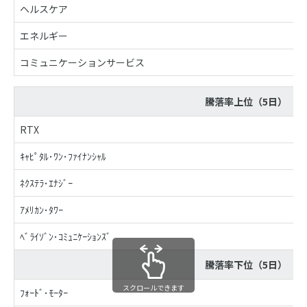
ヘルスケア
エネルギー
コミュニケーションサービス
騰落率上位（5日）
RTX
ｷｬﾋﾟﾀﾙ･ﾜﾝ･ﾌｧｲﾅﾝｼｬﾙ
ﾈｸｽﾃﾗ･ｴﾅｼﾞｰ
ｱﾒﾘｶﾝ･ﾀﾜｰ
ﾍﾞﾗｲｿﾞﾝ･ｺﾐｭﾆｹｰｼｮﾝｽﾞ
騰落率下位（5日）
スクロールできます
ﾌｫｰﾄﾞ･ﾓｰﾀｰ