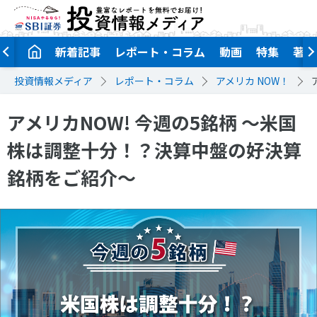
新着記事
レポート・コラム
動画
特集
著者
投資情報メディア
レポート・コラム
アメリカ NOW！
アメリカNOW! 今週の5銘柄 ～米国
株は調整十分！？決算中盤の好決算
銘柄をご紹介～