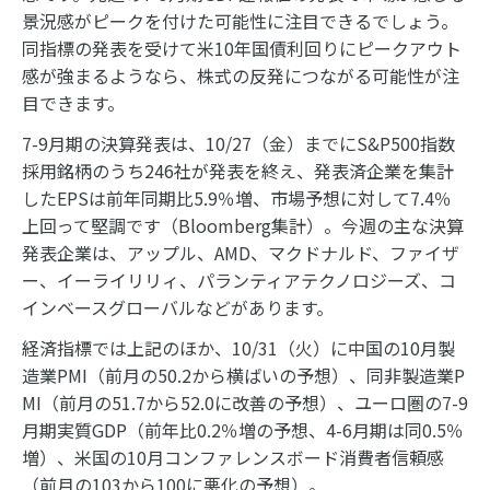
景況感がピークを付けた可能性に注目できるでしょう。
同指標の発表を受けて米10年国債利回りにピークアウト
感が強まるようなら、株式の反発につながる可能性が注
目できます。
7-9月期の決算発表は、10/27（金）までにS&P500指数
採用銘柄のうち246社が発表を終え、発表済企業を集計
したEPSは前年同期比5.9％増、市場予想に対して7.4％
上回って堅調です（Bloomberg集計）。今週の主な決算
発表企業は、アップル、AMD、マクドナルド、ファイザ
ー、イーライリリィ、パランティアテクノロジーズ、コ
インベースグローバルなどがあります。
経済指標では上記のほか、10/31（火）に中国の10月製
造業PMI（前月の50.2から横ばいの予想）、同非製造業P
MI（前月の51.7から52.0に改善の予想）、ユーロ圏の7-9
月期実質GDP（前年比0.2％増の予想、4-6月期は同0.5％
増）、米国の10月コンファレンスボード消費者信頼感
（前月の103から100に悪化の予想）。