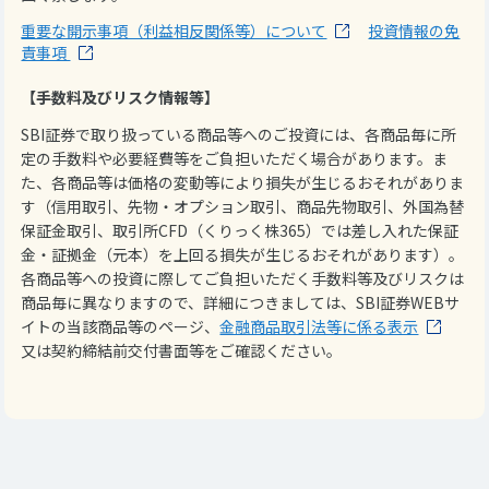
重要な開示事項（利益相反関係等）について
投資情報の免
責事項
【手数料及びリスク情報等】
SBI証券で取り扱っている商品等へのご投資には、各商品毎に所
定の手数料や必要経費等をご負担いただく場合があります。ま
た、各商品等は価格の変動等により損失が生じるおそれがありま
す（信用取引、先物・オプション取引、商品先物取引、外国為替
保証金取引、取引所CFD（くりっく株365）では差し入れた保証
金・証拠金（元本）を上回る損失が生じるおそれがあります）。
各商品等への投資に際してご負担いただく手数料等及びリスクは
商品毎に異なりますので、詳細につきましては、SBI証券WEBサ
イトの当該商品等のページ、
金融商品取引法等に係る表示
又は契約締結前交付書面等をご確認ください。