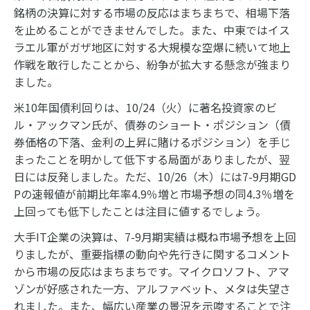
銘柄の決算に対する市場の反応はまちまちで、相場下落
を止めることができませんでした。また、中東ではイス
ラエル軍がガザ地区に対する大規模な空爆に続いて地上
作戦を敢行したことから、紛争が拡大する懸念が強まり
ました。
米10年国債利回りは、10/24（火）に著名投資家のビ
ル・アックマン氏が、債券のショート・ポジション（債
券価格の下落、金利の上昇に賭けるポジション）を手じ
まったことを明かして低下する局面がありましたが、翌
日には反発しました。ただ、10/26（木）には7-9月期GD
Pの速報値が前期比年率4.9％増と市場予想の同4.3％増を
上回っても低下したことは注目に値するでしょう。
大手IT企業の決算は、7-9月期実績は概ね市場予想を上回
りましたが、重要指標の動向や先行きに関するコメント
から市場の反応はまちまちです。マイクロソフト、アマ
ゾンが好感された一方、アルファベット、メタは失望さ
れました。また、幅広い産業の景況を示唆することで注