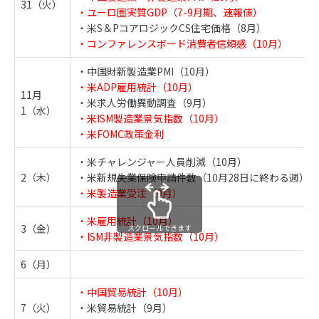
31（火）
・ユーロ圏実質GDP（7-9月期、速報値）
・米S＆PコアロジックCS住宅価格（8月）
・コンファレンスボード消費者信頼感（10月）
・中国財新製造業PMI（10月）
・米ADP雇用統計（10月）
11月
・米求人労働異動調査（9月）
1（水）
・米ISM製造業景気指数（10月）
・米FOMC政策金利
・米チャレンジャー人員削減（10月）
2（木）
・米新規失業保険申請件数（10月28日に終わる週）
・米製造業受注（9月）
・米雇用統計（10月）
3（金）
スクロールできます
・ISM非製造業景気指数（10月）
6（月）
・中国貿易統計（10月）
7（火）
・米貿易統計（9月）