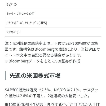
ｼｪﾌﾞﾛﾝ
ﾁｬｰﾀｰ･ｺﾐｭﾆｹｰｼｮﾝｽﾞ
ﾕﾅｲﾃｯﾄﾞ･ﾊﾟｰｾﾙ･ｻｰﾋﾞｽ(UPS)
ｱﾙﾌｧﾍﾞｯﾄ
注：個別銘柄の騰落率上位、下位はS&P100指数が母集
団です。銘柄名はBloombergの表記により、当社WEBサ
イト・本文中の表記と異なる場合があります。
※BloombergデータをもとにSBI証券が作成
先週の米国株式市場
S&P500指数は週間で2.5％、NYダウは2.1％、ナスダッ
ク指数は2.6％の下落と、2週連続の大幅安でした。
米10年国債利回りが高止まりする中、注目された大手IT