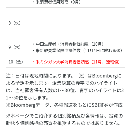
・米消費者信用残高（9月）
8（水）
・中国生産者・消費者物価指数（10月）
9（木）
・米新規失業保険申請件数（11月4日に終わる週）
10（金）
・米ミシガン大学消費者信頼感（11月、速報値）
注：日付は現地時間によります。（E）はBloombergに
よる予想を示します。企業決算の赤字でのハイライト
は、当社顧客保有人数の1～30位、青字のハイライトは3
1～50位を示します。
※Bloombergデータ、各種報道をもとにSBI証券が作成
※本ページでご紹介する個別銘柄及び各情報は、投資の
勧誘や個別銘柄の売買を推奨するものではありません。