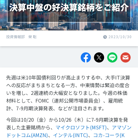
投資情報部 榮 聡
2023/10/30
先週は米10年国債利回りが高止まりする中、大手IT決算
への反応がまちまちとなる一方、中東情勢は緊迫の度合
いを増し、2週連続の大幅安となりました。今週の株価
材料として、FOMC（連邦公開市場委員会）、雇用統
計、7-9月期決算発表、などが注目されます。
今回は10/20（金）から10/26（木）に7-9月期決算を発
表した主要銘柄から、
マイクロソフト(MSFT)
、
アマゾン
ドットコム(AMZN)
、
インテル(INTC)
、
コカ-コーラ(K