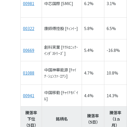
00981
中芯国際 [SMIC]
6.2%
3.1%
00322
康師傅控股 [ﾃｨﾝｲｰ]
5.8%
6.5%
創科実業 [ﾃｸﾄﾛﾆｯｸ･
00669
5.4%
-16.8%
ｲﾝﾀﾞｽﾄﾘｰｽﾞ]
中国神華能源 [ﾁｬｲ
01088
4.7%
10.8%
ﾅ･ｼｪﾝﾌｧ･ｴﾅｼ]
中国移動 [ﾁｬｲﾅﾓﾊﾞｲ
00941
4.4%
14.3%
ﾙ]
騰落率
騰落率
騰落率
下位
銘柄名
（1ヵ
（5日）
（5日）
月）