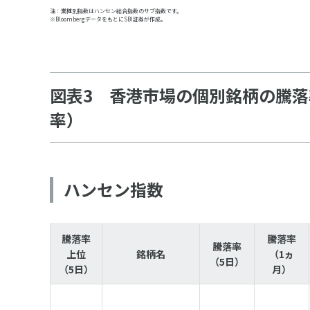
注：業種別指数はハンセン総合指数のサブ指数です。
※BloombergデータをもとにSBI証券が作成。
図表3 香港市場の個別銘柄の騰落
率）
ハンセン指数
騰落率
騰落率
騰落率
上位
銘柄名
（1ヵ
（5日）
（5日）
月）