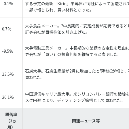
-0.1%
する予定の最新「Kirin」半導体が同社によって製造され
一部で報じられ、買い材料となった。
大手食品メーカー。?中長期的に安定成長が期待できると
0.7%
証券会社が目標株価を引き上げた。
大手電動工具メーカー。中長期的な業績の安定性を理由
-9.5%
券会社が「買い」の投資判断を維持すると表明した。
石炭大手。石炭生産量が2月に増加したと現地紙が報じ、
13.5%
買われた。
中国通信キャリア最大手。米シリコンバレー銀行の破綻
26.1%
スク回避により、ディフェンシブ銘柄として買われた。
騰落率
（3ヵ
関連ニュース等
月）