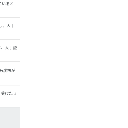
ていると
し、大手
に、大手証
石炭株が
を受けたリ