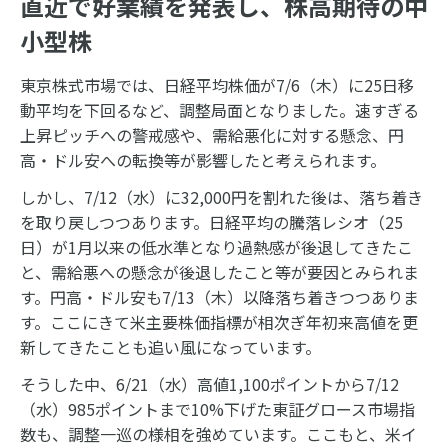
直近で好業績を発表し、株高期待の中
小型株
東京株式市場では、日経平均株価が7/6（木）に25日移
動平均を下回るなど、調整局面となりました。速すぎる
上昇ピッチへの警戒感や、需給悪化に対する懸念、円
高・ドル安への転換等が影響したと考えられます。
しかし、7/12（水）に32,000円を割れた後は、落ち着き
を取り戻しつつあります。日経平均の騰落レシオ（25
日）が1月以来の低水準となり過熱感が後退してきたこ
と、需給悪への懸念が後退したこと等が要因とみられま
す。円高・ドル安も7/13（木）以降落ち着きつつありま
す。ここにきて米主要株価指標が相次ぎ年初来高値を更
新してきたことも追い風になっています。
そうした中、6/21（水）高値1,100ポイントから7/12
（水）985ポイントまで10%下げた東証グロース市場指
数も、調整一巡の様相を強めています。ここもと、米イ