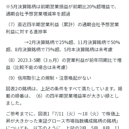
※5月決算銘柄は前期営業損益が前期比20%超増益で、
通期会社予想営業増減率を超過
（7）直近四半期営業利益（累計）の通期会社予想営業
利益に対する進捗率
→2月決算銘柄で25%超、11月決算銘柄で50%
超、8月決算銘柄で75%超、5月本決算銘柄は未考慮
（8）2023.3-5期（3ヵ月）の営業利益が前年同期比で増
益（比較不能の場合は未考慮）
（9）信用取引上の規制・注意喚起がない
図表2の銘柄は、上記の条件をすべて満たしています。掲
載の順番は、（6）の四半期営業増益率が大きい順とし
ました。
ご参考までに、図表1「7/11（火）～18（火）で株価上
昇が大きかった東証グロース市場指数構成銘柄の銘柄」
についても、以下のように、上記の2月、5月、8月、11