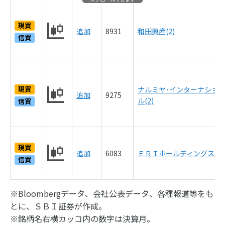
現買
追加
8931
和田興産(2)
信買
現買
ナルミヤ･インターナショ
追加
9275
ル(2)
信買
現買
追加
6083
ＥＲＩホールディングス(5)
信買
※Bloombergデータ、会社公表データ、各種報道等をも
とに、ＳＢＩ証券が作成。
※銘柄名右横カッコ内の数字は決算月。