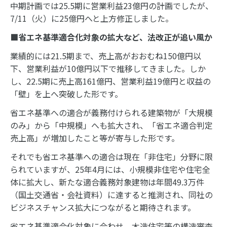
中期計画では25.5期に営業利益23億円の計画でしたが、
7/11（火）に25億円へと上方修正しました。
■省エネ基準適合化対象の拡大など、法改正が追い風か
業績的には21.5期まで、売上高がおおむね150億円以
下、営業利益が10億円以下で推移してきました。しか
し、22.5期に売上高161億円、営業利益19億円と収益の
「壁」を上へ突破した形です。
省エネ基準への適合が義務付けられる建築物が「大規模
のみ」から「中規模」へも拡大され、「省エネ適合判定
売上高」が増加したこと等が寄与した形です。
それでも省エネ基準への適合は現在「非住宅」分野に限
られていますが、25年4月には、小規模非住宅や住宅全
体に拡大し、新たな適合義務対象建物は年間49.3万件
（国土交通省・会社資料）に達すると推測され、同社の
ビジネスチャンス拡大につながると期待されます。
省エネ基準適合化対象に合わせ、木造住宅等の構造審査