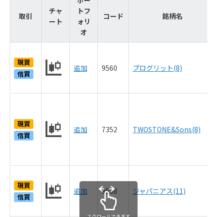
チャ
トフ
取引
コード
銘柄名
ート
ォリ
オ
現買
追加
9560
プログリット(8)
信買
現買
追加
7352
TWOSTONE&Sons(8)
信買
現買
追加
9558
ジャパニアス(11)
信買
スクロールできます