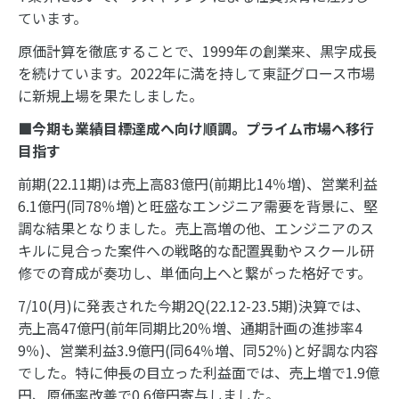
ています。
原価計算を徹底することで、1999年の創業来、黒字成長
を続けています。2022年に満を持して東証グロース市場
に新規上場を果たしました。
■今期も業績目標達成へ向け順調。プライム市場へ移行
目指す
前期(22.11期)は売上高83億円(前期比14％増)、営業利益
6.1億円(同78％増)と旺盛なエンジニア需要を背景に、堅
調な結果となりました。売上高増の他、エンジニアのス
キルに見合った案件への戦略的な配置異動やスクール研
修での育成が奏功し、単価向上へと繋がった格好です。
7/10(月)に発表された今期2Q(22.12-23.5期)決算では、
売上高47億円(前年同期比20％増、通期計画の進捗率4
9％)、営業利益3.9億円(同64％増、同52％)と好調な内容
でした。特に伸長の目立った利益面では、売上増で1.9億
円、原価率改善で0.6億円寄与しました。