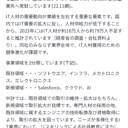
業先へ常駐しています(22.11期)。
IT人材の需要動向が業績を左右する重要な要素です。国
内ではIT需要の拡大に反し、人材供給力が低下すること
から、2023年にはIT人材が約16万人から約79万人不足す
ると推計されています（経産省の調査・会社資料よ
り）。同社のみならず業界全体で、IT人材獲得のための
競争激化が課題です。
事業領域を2分類しています(下記)。
既存領域・・・ソフトウエア、インフラ、メカトロニク
ス、エレクトロニクス
新規領域・・・Salesforce、クラウド、AI
中計では、既存領域での取引の維持・拡大はもちろん、
新規領域で取引拡大が目標です。専門人材の採用の他、
既存領域に属するエンジニアの技術転換及び資格取得に
より、取引の拡大を図っています。ニーズが多様化するI
T業界において、リスキリングによる社員教育に注力し