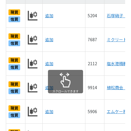
現買
追加
5204
石塚硝子（10
信買
現買
追加
7687
ミクリード（1
信買
現買
追加
2112
塩水港精糖（1
信買
現買
追加
9914
植松商会（10
信買
スクロールできます
現買
追加
5906
エムケー精工（
信買