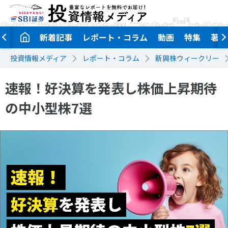
新着記事
レポート・コラム
動画
特集
著者
投資情報メディア
レポート・コラム
新興株ウィークリー
速報！好決算を発表し株価上昇期待
の中小型株7選