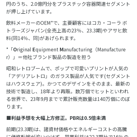
円のうち、2.0億円分をプラスチック容器関連セグメント
が押し上げています。
飲料メーカーのOEM*で、主要顧客にはコカ・コーラ ボ
トラーズジャパン(全売上高の23％、23.3期)やアサヒ飲
料(同14％、同)があげられます。
*「
O
riginal
E
quipment
M
anufacturing（Manufacture
r）」＝他社ブランド製品の製造を担う
昭和レトロブームで、ポップで可愛いプリントが人気の
「アデリアレトロ」のガラス製品が人気です(セグメント
はハウスウェア)。かつてのデザインをそのまま、最新の
技術で製造し、18年より再販。数万個でヒットといわれ
る世界で、23年9月までで累計販売数量は140万個にのぼ
ります。
■利益予想を大幅上方修正。PBRは0.5倍未満
前期(23.3期)は、諸資材価格やエネルギーコストの高騰
に価格転嫁が追いつけず、営業利益は22.3期比で16％の