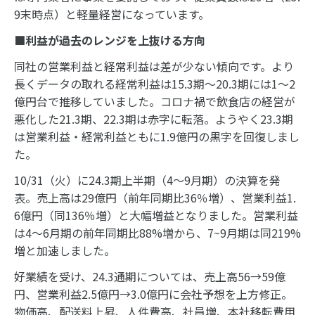
9末時点）と軽量経営になっています。
■利益が過去のレンジを上抜ける方向
同社の営業利益と経常利益は差が少ない傾向です。より
長くデータの取れる経常利益は15.3期～20.3期には1～2
億円台で推移していました。コロナ禍で飲食店の経営が
悪化した21.3期、22.3期は赤字に転落。ようやく23.3期
は営業利益・経常利益ともに1.9億円の黒字を回復しまし
た。
10/31（火）に24.3期上半期（4～9月期）の決算を発
表。売上高は29億円（前年同期比36％増）、営業利益1.
6億円（同136％増）と大幅増益となりました。営業利益
は4～6月期の前年同期比88%増から、7~9月期は同219%
増と加速しました。
好業績を受け、24.3通期については、売上高56→59億
円、営業利益2.5億円→3.0億円に会社予想を上方修正。
物価高、配送料上昇、人件費高、社員増、本社移転費用