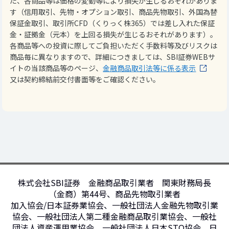
た、各商品等は価格の変動等により損失が生じるおそれがありま
す（信用取引、先物・オプション取引、商品先物取引、外国為替
保証金取引、取引所CFD（くりっく株365）では差し入れた保証
金・証拠金（元本）を上回る損失が生じるおそれがあります）。
各商品等への投資に際してご負担いただく手数料等及びリスクは
商品毎に異なりますので、詳細につきましては、SBI証券WEBサ
イトの当該商品等のページ、
金融商品取引法等に係る表示
又は契約締結前交付書面等をご確認ください。
株式会社SBI証券 金融商品取引業者 関東財務局長
（金商）第44号、商品先物取引業者
加入協会/日本証券業協会、一般社団法人金融先物取引業
協会、一般社団法人第二種金融商品取引業協会、一般社
団法人資産運用業協会、一般社団法人日本STO協会、日