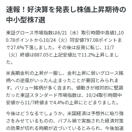
速報！好決算を発表し株価上昇期待の
中小型株7選
東証グロース市場指数は6/21（水）取引時間中高値1,10
0.78ポイントから10/24（火）同安値797.08ポイントま
で27.6%下落しました。その後は反発に転じ、11/7
（火）終値は887.05と上記安値比で11.2%上昇しまし
た。
米長期金利の上昇が一服し、金利上昇に弱いグロース銘
柄への逆風がいったん止まったことが要因とみられま
す。バリュー銘柄が多く含まれ、値動きが相対的に堅調
だった東証スタンダード市場指数は、10/24取引時間中
安値から11/7終値まで4.4%の上昇にとどまりました。
今後はどうなるでしょうか。米国経済は予想外に粘り強
さをみせているものの、バブル禍で実施された経済対策
の効果が切れる時期が近づいているとみられ、今後加速