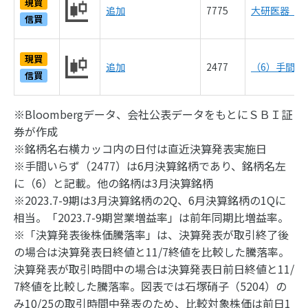
現買
追加
7775
大研医器（10
信買
現買
追加
2477
（6）手間いら
信買
※Bloombergデータ、会社公表データをもとにＳＢＩ証
券が作成
※銘柄名右横カッコ内の日付は直近決算発表実施日
※手間いらず（2477）は6月決算銘柄であり、銘柄名左
に（6）と記載。他の銘柄は3月決算銘柄
※2023.7-9期は3月決算銘柄の2Q、6月決算銘柄の1Qに
相当。「2023.7-9期営業増益率」は前年同期比増益率。
※「決算発表後株価騰落率」は、決算発表が取引終了後
の場合は決算発表日終値と11/7終値を比較した騰落率。
決算発表が取引時間中の場合は決算発表日前日終値と11/
7終値を比較した騰落率。図表では石塚硝子（5204）の
み10/25の取引時間中発表のため、比較対象株価は前日1