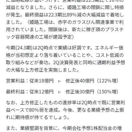
減益となりました。さらに、姫路工場の閉鎖に関し特損
が発生。最終損益は22.3期比89％減の大幅減益で着地し
ました。（姫路工場は、赤字のガラスびん関連事業で利
用されていました。閉鎖後は、新たに稼ぎ頭のプラスチ
ック容器関連の工場が建設予定）
今期(24.3期)は2Q時点で業績は好調です。エネルギー価
格が当初想定より落ち着いていることや、コスト低減の
取り組みなどが奏功。2Q決算発表と同時に通期利益予想
の大幅な上方修正を実施しました。
営業利益：従来18億円 ▹ 修正後40億円（122％増）
最終利益：従来12億円 ▹ 修正後30億円（150％増）
なお、上方修正したものの進捗率は2Q時点で既に営業利
益ベースで80％弱を達成。今後、更なる業績予想の上振
れに期待感が持てるでしょう。
また、業績堅調を背景に、今期会社予想1株配当金の増