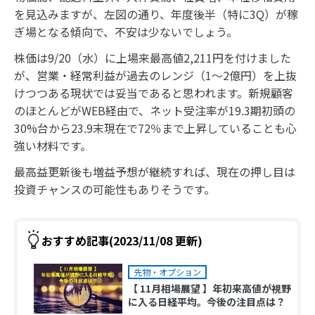
を見込みますが、左図の通り、年度後半（特に3Q）が稼
ぎ場となる傾向で、不安は少ないでしょう。
株価は9/20（水）に上場来最高値2,211円を付けました
が、営業・経常利益が過去のレンジ（1～2億円）を上抜
けつつある現状では妥当であると思われます。新規顧客
のほとんどがWEB経由で、ネット受注率が19.3期初頭の
30%台から23.9末現在で72％まで上昇していることも心
強い材料です。
最高益更新後も増益予想が継続すれば、現在の押し目は
投資チャンスの可能性もありそうです。
おすすめ記事(2023/11/08 更新)
先物・オプション
【 11月相場展望 】年初来高値が視野
に入る日経平均。今後の注目点は？