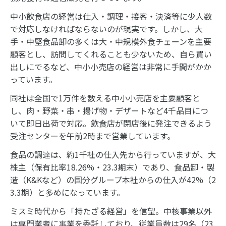
中小飲食店の経営は仕入・調理・接客・決済等に少人数
で対応しなければならないのが現実です。しかし、大
手・中堅食品卸の多くは大・中規模外食チェーンを主要
顧客とし、訪問してくれることも少ないため、自ら買い
出しにでるなど、中小小売店の経営は非常に手間がかか
っています。
同社は全国で1万件を数える中小小売店を主要顧客と
し、肉・野菜・串・揚げ物・デザートなど4千品目につ
いて即日出荷で対応。飲食店が閉店後に発注できるよう
受注センターを午前2時まで営業しています。
食品の調達は、約1千社の仕入先から行っていますが、大
株主（保有比率18.26%・23.3期末）であり、食品卸・製
造（K&Kなど）の国分グループ本社からの仕入が42%（2
3.3期）と多めになっています。
ミスミ時代から「持たざる経営」を信望。中核事業以外
は専門業者に事業を委託しており、従業員数は29名（23.