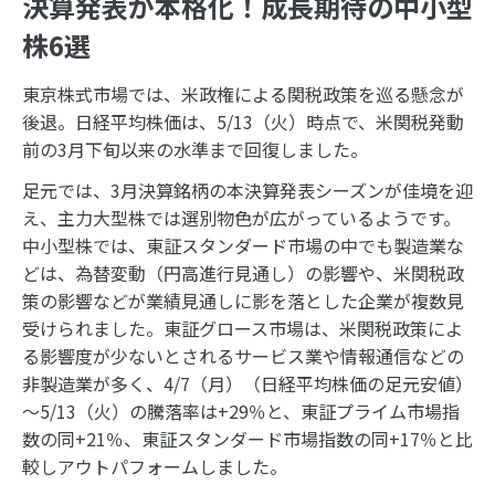
決算発表が本格化！成長期待の中小型
株6選
東京株式市場では、米政権による関税政策を巡る懸念が
後退。日経平均株価は、5/13（火）時点で、米関税発動
前の3月下旬以来の水準まで回復しました。
足元では、3月決算銘柄の本決算発表シーズンが佳境を迎
え、主力大型株では選別物色が広がっているようです。
中小型株では、東証スタンダード市場の中でも製造業な
どは、為替変動（円高進行見通し）の影響や、米関税政
策の影響などが業績見通しに影を落とした企業が複数見
受けられました。東証グロース市場は、米関税政策によ
る影響度が少ないとされるサービス業や情報通信などの
非製造業が多く、4/7（月）（日経平均株価の足元安値）
～
5/13
（火）の騰落率は+29％と、東証プライム市場指
数の同+21％、東証スタンダード市場指数の同+17％と比
較しアウトパフォームしました。