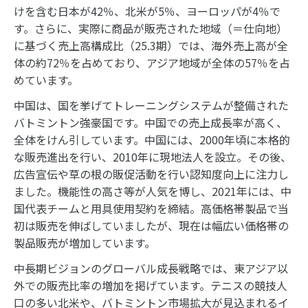
けを含む日本が42％、北米が5％、ヨーロッパが4％で
す。さらに、実際に商品が販売された地域（＝仕向地）
に基づく売上高構成比（25.3期）では、海外売上高が全
体の約72％を占めており、アジア地域が全体の57％を占
めています。
中国は、国を挙げてトレーニングシステムが整備された
バトミントン強豪国です。中国での売上成長率が高く、
全体をけん引しています。中国には、2000年頃に本格的
な販売進出を行い、2010年に現地法人を設立。その後、
広告宣伝や草の根の販促活動を行い認知度向上に注力し
ました。機能性の高さ等が人気を博し、2021年には、中
国代表チームと用具使用契約を締結。高価格帯製品で当
初は販売を伸ばしていましたが、現在は幅広い価格帯の
製品販売が増加しています。
中長期ビジョンのグローバル成長戦略では、東アジア以
外での販売比率の増加を掲げています。テニスの競技人
口の多い北米や、バトミントン市場拡大が見込まれるイ