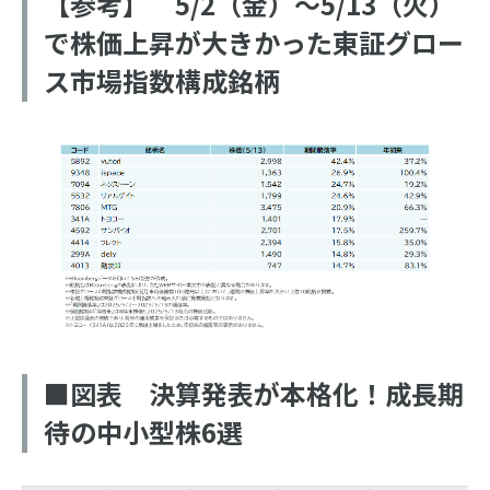
【参考】 5/2（金）～5/13（火）
で株価上昇が大きかった東証グロー
ス市場指数構成銘柄
■図表 決算発表が本格化！成長期
待の中小型株6選