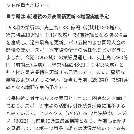
ンドが重点地域です。
■今期は
5
期連続の最高業績更新＆増配実施予定
25.3期の業績は、売上高1,382億円（前期比18％増）、
経常利益139億円（同14％増）で4期連続となる増収増益
を達成し、過去最高を更新。パリ五輪および国際大会の
開催のほか、スポーツ市場の全体の活性化などが寄与し
ました。今期（26.3期）の業績見通しは、売上高1,480億
円（前期比7％増）、経常利益146億円（同4.5％増）と
引き続き最高業績を更新する見通しです。また、堅調な
業績および見通しに伴い、配当も今期（26.3期）で5期連
続となる増配を実施予定です。
成長持続に対するリスク要因としては、円高などを挙げ
ており、スポーツ市場の活動は引き続き活発に推移する
とみています。アシックス（7936）※12月決算や、ミズ
ノ（8022）も前期に過去最高業績となり、今期も更新す
る見通しで、スポーツ用品市場では活況が続いているも