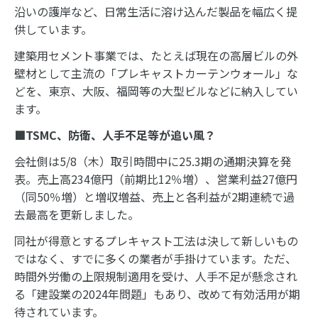
沿いの護岸など、日常生活に溶け込んだ製品を幅広く提
供しています。
建築用セメント事業では、たとえば現在の高層ビルの外
壁材として主流の「プレキャストカーテンウォール」な
どを、東京、大阪、福岡等の大型ビルなどに納入してい
ます。
■
TSMC
、防衛、人手不足等が追い風？
会社側は5/8（木）取引時間中に25.3期の通期決算を発
表。売上高234億円（前期比12％増）、営業利益27億円
（同50％増）と増収増益、売上と各利益が2期連続で過
去最高を更新しました。
同社が得意とするプレキャスト工法は決して新しいもの
ではなく、すでに多くの業者が手掛けています。ただ、
時間外労働の上限規制適用を受け、人手不足が懸念され
る「建設業の2024年問題」もあり、改めて有効活用が期
待されています。