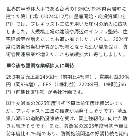
世界的半導体大手である台湾のTSMCが熊本県菊陽町に
建てた第1工場（2024年12月に量産開始・総投資額1兆
円）では、プレキャスト工法を用いた床材の納入に成功
しました。大規模工場の建設や周辺のインフラ整備、住
宅建設等が増えたことも追い風でした。さらに、2024年
度に防衛省当初予算が17%増となった追い風を受け、防
衛省関連事業が増えたことも業績拡大に寄与しました。
■今後も堅調な業績拡大に期待
26.3期は売上高245億円（前期比4％増）、営業利益30億
円（同9％増）、EPS（1株利益）222.84円、1株配当66
円（前期比8円増）が会社計画です。
国土交通省の2025年度当初予算は前年度比横ばいです
が、プレキャスト工法の推進が活発化しそうです。埼玉
県八潮市の道路陥没事故を受け、国土強靭化に向けた動
きも続きそうです。また、防衛省の2025年度当初予算は
前年度比9.7%増であり、防衛施設関連の好調持続も期待