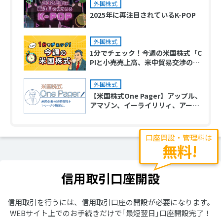
外国株式
2025年に再注目されているK-POP
外国株式
1分でチェック！今週の米国株式「C
PIと小売売上高、米中貿易交渉の進
展度合いが注目ポイント」
外国株式
【米国株式One Pager】アップル、
アマゾン、イーライリリィ、アー
ム、ストラテジー（旧マイクロスト
ラテジー）、ヒムズ&ハーズヘルス
口座開設・管理料は
無料!
信用取引口座開設
信用取引を行うには、信用取引口座の開設が必要になります。
WEBサイト上でのお手続きだけで｢最短翌日｣口座開設完了！