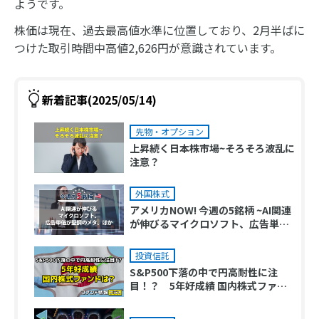
ようです。
株価は現在、過去最高値水準に位置しており、2月半ばに
つけた取引時間中高値2,626円が意識されています。
新着記事(2025/05/14)
先物・オプション
上昇続く日本株市場~そろそろ波乱に
注意？
外国株式
アメリカNOW! 今週の5銘柄 ~AI関連
が伸びるマイクロソフト、広告単価
が堅調のメタ、ほか~
投資信託
S&P500下落の中で円高耐性に注
目！？ 5年好成績 国内株式ファン
ドは？