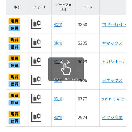
ポートフォ
取引
チャート
コード
リオ
現買
追加
3850
ｴﾇ･ﾃｨ･ﾃｨ･ﾃﾞｰﾀ･
信買
現買
追加
5285
ヤマックス
信買
現買
追加
9029
ヒガシホールデ
信買
現買
スクロールできます
追加
7906
ヨネックス
信買
現買
追加
6777
sａｎｔｅｃ 
信買
現買
追加
2924
イフジ産業
信買