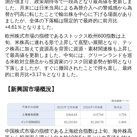
測が強まり、政策期待等で一段高となり最高値を更新しま
した。月末には日米当局による為替介入への警戒感から為
替が円高に転じたことで輸出株を中心に下げる場面があり
ましたが、全体の下落幅は限定的で最終的に前月比
+4.61％となりました。
欧州株式市場の指標であるストックス欧州600指数は上
旬、米株高に連れる形で上昇して底堅い展開となり、テッ
ク株高に加えて資源高を背景に資源・素材関連株も上昇し
て最高値を更新しました。中旬には、グリーンランドを巡
る米欧対立懸念から投資家のリスク回避姿勢が鮮明となり
下落しましたが、すぐに撤回されたことで持ち直し、最終
的に前月比+3.17％となりました。
【新興国市場概況】
中国株式市場の指標である上海総合指数は上旬、海外株高