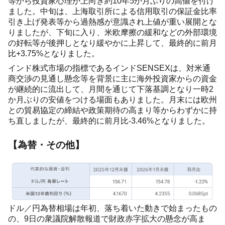
等から投資家心理が上向き約10年5か月ぶりの高値を付け
ました。中旬は、上海取引所による信用取引の保証金比率
引き上げ発表等から過熱感が意識され上値が重い展開とな
りましたが、下旬に入り、米欧摩擦の緩和などの外部環境
の好転等が後押しとなり緩やかに上昇して、最終的に前月
比+3.75%となりました。
インド株式市場の指標であるインドSENSEXは、対米通
商交渉の見通し懸念等を背景に主に海外投資家からの資金
が継続的に流出して、月間を通じて下落基調となり一時2
か月ぶりの安値をつける場面もありました。月末には欧州
との貿易協定の締結や政策期待の高まり等からわずかに持
ち直しましたが、最終的に前月比-3.46%となりました。
【為替・その他】
ドル／円為替相場は年初、落ち着いた動きで始まったもの
の、9日の衆議院解散報道で財政赤字拡大の懸念が高ま