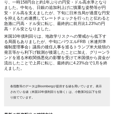
り、一時158円台と約1年ぶりの円安・ドル高水準となり
ました。中旬も、日銀の追加利上げに慎重な姿勢等が円
安・ドル高を支えましたが、下旬に日米当局が過度な円安
を抑えるため連携してレートチェックを行ったと伝わると
急激に円高・ドル安に転じ、最終的に前月比1.23%の円
高・ドル安となりました。
米国10年債利回りは、地政学リスクへの警戒から低下す
る局面もありましたが、中旬にパウエルFRB（米連邦準
備制度理事会）議長の後任人事を巡るトランプ米大統領の
発言等から利下げ観測が後退したことに加え、グリーンラ
ンドを巡る米欧関係悪化の影響を受けて米国債から資金が
流出したことで上昇に転じ、最終的に4.23%台で1月を終
えました。
各指数等のデータはBloombergが提供する値を用いています。表示
されている値（米国10年債利回りを除く）は、小数第3位以下を切
り捨てています。