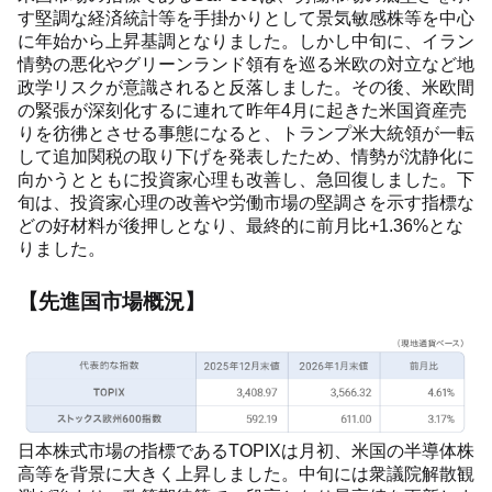
す堅調な経済統計等を手掛かりとして景気敏感株等を中心
に年始から上昇基調となりました。しかし中旬に、イラン
情勢の悪化やグリーンランド領有を巡る米欧の対立など地
政学リスクが意識されると反落しました。その後、米欧間
の緊張が深刻化するに連れて昨年4月に起きた米国資産売
りを彷彿とさせる事態になると、トランプ米大統領が一転
して追加関税の取り下げを発表したため、情勢が沈静化に
向かうとともに投資家心理も改善し、急回復しました。下
旬は、投資家心理の改善や労働市場の堅調さを示す指標な
どの好材料が後押しとなり、最終的に前月比+1.36%とな
りました。
【先進国市場概況】
日本株式市場の指標であるTOPIXは月初、米国の半導体株
高等を背景に大きく上昇しました。中旬には衆議院解散観