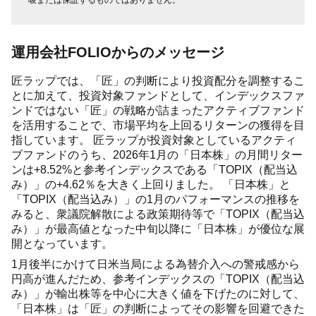
唆または保証するものではありません。
運用会社FOLIOからのメッセージ
匠ラップでは、「匠」の判断により投資配分を調整するこ
とに加えて、投資対象ファンドとして、インデックスファ
ンドではない「匠」の戦略が詰まったアクティブファンド
を活用することで、市場平均を上回るリターンの獲得を目
指しています。 匠ラップが投資対象としているアクティ
ブファンドのうち、2026年1月の「日本株」の月間リター
ンは+8.52%と参考インデックスである「TOPIX（配当込
み）」の+4.62％を大きく上回りました。 「日本株」と
「TOPIX（配当込み）」の1月のパフォーマンスの推移を
みると、衆議院解散による政策期待等で「TOPIX（配当込
み）」が最高値となった中旬以降に「日本株」が優位な展
開となっています。
1月後半にかけて日米当局による為替介入への警戒感から
円高が進んだため、参考インデックスの「TOPIX（配当込
み）」が輸出株等を中心に大きく値を下げたのに対して、
「日本株」は「匠」の判断によってその影響を回避できた