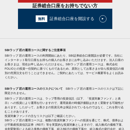
証券総合口座をお持ちでない方
証券総合口座を開設する
SBIラップ 匠の運用コースに関するご注意事項
SBIラップ 匠の運用コースの利用開始にあたり、SBI証券総合口座開設が必要です。当社に
インターネット取引口座をお持ちの個人のお客さまにお申し込みいただけます。法人口座の
お客さまは、現在お申し込みいただけません。SBIラップ 匠の運用コースは、株式会社
FOLIOとの投資一任契約に基づくものであるため、原則としてお客さまが自ら投資信託の個
別の売買注文を行うことはできません。ご契約にあたっては、サービス概要等をよくお読み
ください。
SBIラップ 匠の運用コースのリスクについて
SBIラップ 匠の運用コースのリスクは下記に
限定されません。
SBIラップ 匠の運用コースは、ラップ専用の投資信託（以下、「投資対象ファンド」と表
示）への投資により運用を行いますので、運用資産の時価評価額は大きく変動する可能性が
あります。したがって、お客さまの投資元本は保証されているものではなく、これを割り込
むことがあります。
投資対象ファンドの主なリスクは以下ご確認ください。
SBIラップ 匠の運用コースは、複数の投資対象ファンドへの投資を通じて、株式、債券およ
び不動産投資信託証券（REIT）等を実質的な投資対象としますので、組入株式の価格下落、
金利変動等による組入債券の価格下落、組入REITの価格下落や、組入株式の発行会社、組入