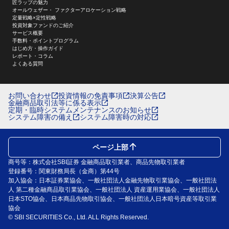
匠ラップの魅力
オールウェザー・ ファクターアロケーション戦略
定量戦略×定性戦略
投資対象ファンドのご紹介
サービス概要
手数料・ポイントプログラム
はじめ方・操作ガイド
レポート・コラム
よくある質問
お問い合わせ
投資情報の免責事項
決算公告
金融商品取引法等に係る表示
定期・臨時システムメンテナンスのお知らせ
システム障害の備え
システム障害時の対応
ページ上部
商号等：株式会社SBI証券 金融商品取引業者、商品先物取引業者
登録番号：関東財務局長（金商）第44号
加入協会：日本証券業協会、一般社団法人金融先物取引業協会、一般社団法
人 第二種金融商品取引業協会、一般社団法人 資産運用業協会、一般社団法人
日本STO協会、日本商品先物取引協会、一般社団法人日本暗号資産等取引業
協会
© SBI SECURITIES Co., Ltd. ALL Rights Reserved.