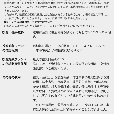
債券の発行体、および組入REITの倒産や財務状況の悪化等の影響により、基準価額が下落す
ることがあります。また、外貨建資産に投資しますので、為替の変動により基準価額が下落
することがあります。
したがって、投資家の皆様の投資元金は保証されているものではなく、基準価額の下落によ
り、損失が生じることがあります。なお、投資信託は預貯金と異なります。
SBIラップ 匠の運用コースの費用について
お客さまには運用にかかる費用として、以下の手数料等をご負担いただきます。
投資一任手数料
運用資産額（現金部分を除く）に対して0.770%（年率/税
込）
投資対象ファンド
銘柄毎に異なり、信託財産に対して0.374%～1.078%
の信託報酬
（年率/税込）の範囲内に収まります。
投資対象ファンド
最大で信託財産の0.3％
の信託財産留保額
詳しくは、投資対象ファンドの投資信託説明書（交付目
論見書）をご確認ください。
その他の費用
信託財産にかかる監査報酬、信託事務の処理に要する諸
費用、法定書類（目論見書、運用報告書等）の作成等に
かかる費用、組入有価証券の売買の際に発生する売買委
託手数料、外貨建資産の保管に要する費用等は、原則と
してお客さまの負担とし、信託財産の中から支払われま
す。
これらの費用は、運用状況等によって変動するため、事
前に具体的な金額や上限額等を示すことはできません。