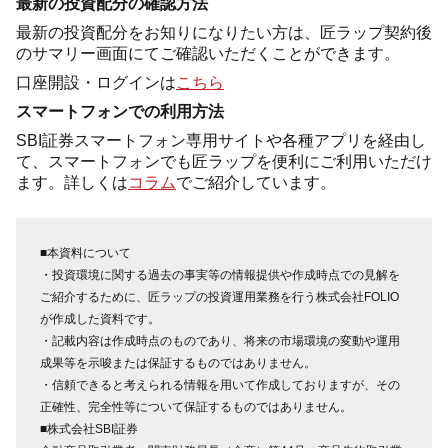
最新の投資配分の確認方法
最新の投資配分をお知りになりたい方は、匠ラップ契約後
のサマリー画面にてご確認いただくことができます。
口座開設・ログインは
こちら
スマートフォンでの利用方法
SBI証券スマートフォン専用サイトや各種アプリを経由し
て、スマートフォンでも匠ラップを便利にご利用いただけ
ます。詳しくは
コラム
でご紹介しています。
■本資料について
・投資環境に関する過去の事実等の情報提供や作成時点での見解を
ご紹介するために、匠ラップの投資運用業務を行う株式会社FOLIO
が作成した資料です。
・記載内容は作成時点のものであり、将来の市場環境の変動や運用
成果等を示唆または保証するものではありません。
・信頼できると考えられる情報を用いて作成しておりますが、その
正確性、完全性等について保証するものではありません。
■株式会社SBI証券