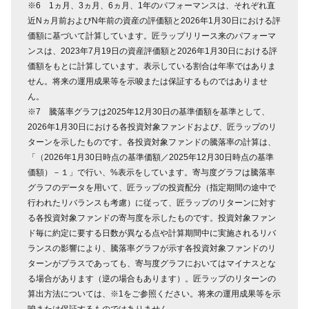
※6 1ヵ月、3ヵ月、6ヵ月、1年のパフォーマンスは、それぞれ直
近Nヵ月前およびN年前の資産の評価額と2026年1月30日における評
価額に基づいて計算しています。匠ラップリリース来のパフォーマ
ンスは、2023年7月19日の資産評価額と2026年1月30日における評
価額をもとに計算しています。表示している割合は年率ではありま
せん。将来の運用成果等を示唆または保証するものではありませ
ん。
※7 騰落率グラフは2025年12月30日の基準価額を基準として、
2026年1月30日における各投資対象ファンドおよび、匠ラップのリ
ターンを示したものです。各投資対象ファンドの騰落率の計算は、
「（2026年1月30日時点の基準価額／2025年12月30日時点の基準
価額）－１」で行い、%表示をしています。寄与度グラフは騰落率
グラフのデータを用いて、匠ラップの投資配分（指定期間の途中で
行われたリバランスも考慮）に従って、匠ラップのリターンに対す
る各投資対象ファンドの寄与度を示したものです。投資対象ファン
ド毎に約定に要する日数が異なる点や計算期間中に実施されるリバ
ランスの影響により、騰落率グラフが示す各投資対象ファンドのリ
ターンがプラスであっても、寄与度グラフにおいてはマイナスとな
る場合があります（逆の場合もあります）。匠ラップのリターンの
算出方法については、※1をご参照ください。将来の運用成果等を示