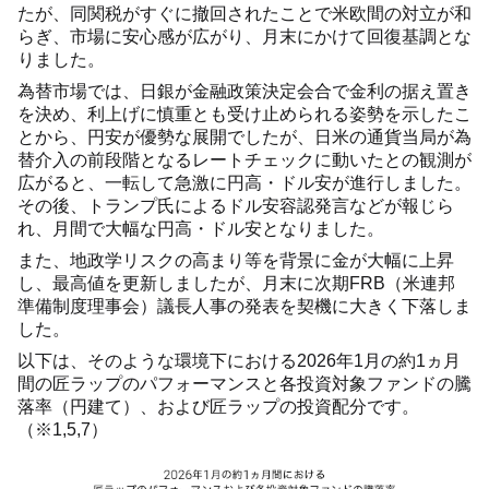
たが、同関税がすぐに撤回されたことで米欧間の対立が和
らぎ、市場に安心感が広がり、月末にかけて回復基調とな
りました。
為替市場では、日銀が金融政策決定会合で金利の据え置き
を決め、利上げに慎重とも受け止められる姿勢を示したこ
とから、円安が優勢な展開でしたが、日米の通貨当局が為
替介入の前段階となるレートチェックに動いたとの観測が
広がると、一転して急激に円高・ドル安が進行しました。
その後、トランプ氏によるドル安容認発言などが報じら
れ、月間で大幅な円高・ドル安となりました。
また、地政学リスクの高まり等を背景に金が大幅に上昇
し、最高値を更新しましたが、月末に次期FRB（米連邦
準備制度理事会）議長人事の発表を契機に大きく下落しま
した。
以下は、そのような環境下における2026年1月の約1ヵ月
間の匠ラップのパフォーマンスと各投資対象ファンドの騰
落率（円建て）、および匠ラップの投資配分です。
（※1,5,7）