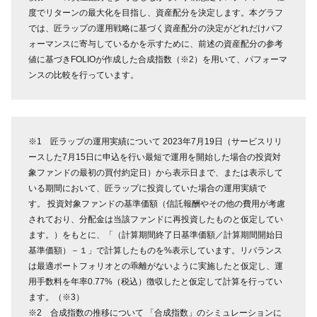
度でリターンの最大化を目指し、資産配分を決定します。本グラフ
では、匠ラップの運用戦略に基づく資産配分の決定がどれだけパフ
ォーマンスに寄与しているかを示すために、前述の資産配分の参考
値に基づきFOLIOが作成した合成指数（※2）を用いて、パフォーマ
ンスの比較を行っています。
※1 匠ラップの運用実績について 2023年7月19日（サービスリリ
ースした7月15日に申込を行い最短で運用を開始した場合の投資対
象ファンドの最初の買付約定日）から表示日まで、または表示して
いる期間において、匠ラップに投資していた場合の運用実績で
す。 投資対象ファンドの基準価額（信託報酬やその他の費用が考慮
されており、分配金は当該ファンドに再投資したものと仮定してい
ます。）をもとに、「（計算期間終了日基準価額／計算期間開始日
基準価額）－１」で計算したものを%表示しています。リバランス
は最適ポートフォリオとの乖離がないように実施したと仮定し、運
用手数料を年率0.77%（税込）徴収したと仮定して計算を行ってい
ます。（※3）
※2 合成指数の推移について 「合成指数」のシミュレーションに