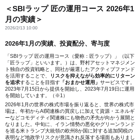
＜SBIラップ 匠の運用コース 2026年1
月の実績＞
2026/2/13 10:00
2026年1月の実績、投資配分、寄与度
「SBIラップ 匠の運用コース（愛称：匠ラップ）」（以下
「匠ラップ」といいます。）は、野村アセットマネジメン
ト独自の投資戦略と、同社が厳選したアクティブファンド
を活用することで、
リスクを抑えながら効率的にリターン
を追求
することを目指す
「おまかせ運用」
サービスです。
2023年7月15日から提供を開始し、2023年7月19日に運用
を開始しています。（※1）
2026年1月の世界の株式市場を振り返ると、世界の株式市
場は、年初からAI関連株の買戻しに加えて資源・エネルギ
ーなどコモディティ関連株にも物色の矛先が向かう展開と
なりました。中旬に、イラン情勢の悪化やグリーンランド
を巡る米トランプ大統領の欧州8か国に対する追加関税の
表明など地政学リスクが意識され反落する場面もありまし