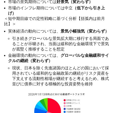
市場の景気期待については
好景気（変わらず）
市場のインフレ期待については中立
（低下から引き上
げ）
＜短中期目線での定性戦略に基づく分析【括弧内は前月
比】＞
実体経済の動向については、
景気小幅強気（変わらず）
引き続きグローバルな景気拡大期に移行する局面であ
ることが示唆され、当面は緩和的な金融環境下で景気
が底堅く推移することを想定
金融環境の動向については、
グローバルな金融緩和サイ
クルの継続（変わらず）
現状、日本を除く先進諸国のほとんどの国において採
用されている緩和的な金融政策の継続がリスク資産を
下支えする流動性相場が継続すると考えるため、株式
並びに債券に対する積極的な投資姿勢を維持