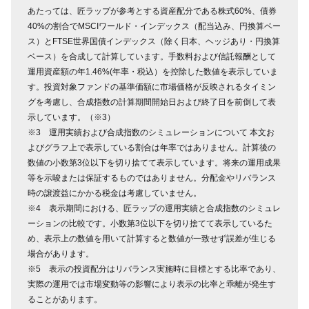
あたっては、匠ラップが参考とする資産配分である株式60%、債券
40%の割合でMSCIワールド・インデックス（配当込み、円換算ベー
ス）とFTSE世界国債インデックス（除く日本、ヘッジあり・円換算
ベース）を合成して計算しています。手数料および信託報酬として
運用資産額の年1.46%(年率・税込）を控除した数値を表示していま
す。投資対象ファンドの基準価額に市場価格が反映されるタイミン
グを考慮し、合成指数の計算期間開始日および終了日を前倒して表
示しています。（※3）
※3 運用実績および合成指数のシミュレーションについて 本文お
よびグラフ上で表示している割合は年率ではありません。計算後の
数値の小数第3位以下を切り捨てて表示しています。将来の運用成果
等を示唆または保証するものではありません。分配金やリバランス
時の譲渡益にかかる税金は考慮していません。
※4 表示期間における、匠ラップの運用実績と合成指数のシミュレ
ーションの比較です。小数第3位以下を切り捨てて表示しているた
め、表示上の数値を用いて計算すると数値が一致せず誤差が生じる
場合があります。
※5 表示の投資配分はリバランス実施時に目標とする比率であり、
実際の運用では市場変動等の影響により表示の比率と乖離が発生す
ることがあります。