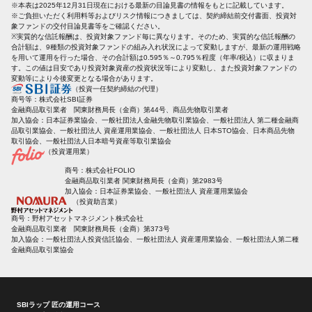
※本表は2025年12月31日現在における最新の目論見書の情報をもとに記載しています。
※ご負担いただく利用料等およびリスク情報につきましては、契約締結前交付書面、投資対
象ファンドの交付目論見書等をご確認ください。
※実質的な信託報酬は、投資対象ファンド毎に異なります。そのため、実質的な信託報酬の
合計額は、9種類の投資対象ファンドの組み入れ状況によって変動しますが、最新の運用戦略
を用いて運用を行った場合、その合計額は0.595％～0.795％程度（年率/税込）に収まりま
す。この値は目安であり投資対象資産の投資状況等により変動し、また投資対象ファンドの
変動等により今後変更となる場合があります。
（投資一任契約締結の代理）
商号等：株式会社SBI証券
金融商品取引業者 関東財務局長（金商）第44号、商品先物取引業者
加入協会：日本証券業協会、一般社団法人金融先物取引業協会、一般社団法人 第二種金融商
品取引業協会、一般社団法人 資産運用業協会、一般社団法人 日本STO協会、日本商品先物
取引協会、一般社団法人日本暗号資産等取引業協会
（投資運用業）
商号：株式会社FOLIO
金融商品取引業者 関東財務局長（金商）第2983号
加入協会：日本証券業協会、一般社団法人 資産運用業協会
（投資助言業）
商号：野村アセットマネジメント株式会社
金融商品取引業者 関東財務局長（金商）第373号
加入協会：一般社団法人投資信託協会、一般社団法人 資産運用業協会、一般社団法人第二種
金融商品取引業協会
SBIラップ 匠の運用コース