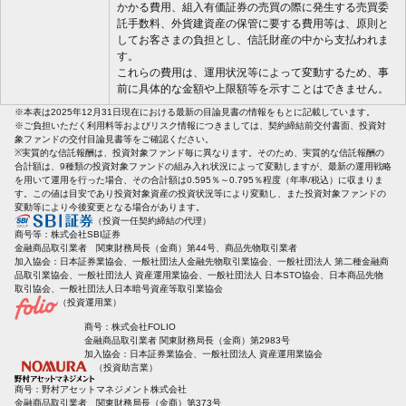
かかる費用、組入有価証券の売買の際に発生する売買委
託手数料、外貨建資産の保管に要する費用等は、原則と
してお客さまの負担とし、信託財産の中から支払われま
す。
これらの費用は、運用状況等によって変動するため、事
前に具体的な金額や上限額等を示すことはできません。
※本表は2025年12月31日現在における最新の目論見書の情報をもとに記載しています。
※ご負担いただく利用料等およびリスク情報につきましては、契約締結前交付書面、投資対
象ファンドの交付目論見書等をご確認ください。
※実質的な信託報酬は、投資対象ファンド毎に異なります。そのため、実質的な信託報酬の
合計額は、9種類の投資対象ファンドの組み入れ状況によって変動しますが、最新の運用戦略
を用いて運用を行った場合、その合計額は0.595％～0.795％程度（年率/税込）に収まりま
す。この値は目安であり投資対象資産の投資状況等により変動し、また投資対象ファンドの
変動等により今後変更となる場合があります。
（投資一任契約締結の代理）
商号等：株式会社SBI証券
金融商品取引業者 関東財務局長（金商）第44号、商品先物取引業者
加入協会：日本証券業協会、一般社団法人金融先物取引業協会、一般社団法人 第二種金融商
品取引業協会、一般社団法人 資産運用業協会、一般社団法人 日本STO協会、日本商品先物
取引協会、一般社団法人日本暗号資産等取引業協会
（投資運用業）
商号：株式会社FOLIO
金融商品取引業者 関東財務局長（金商）第2983号
加入協会：日本証券業協会、一般社団法人 資産運用業協会
（投資助言業）
商号：野村アセットマネジメント株式会社
金融商品取引業者 関東財務局長（金商）第373号