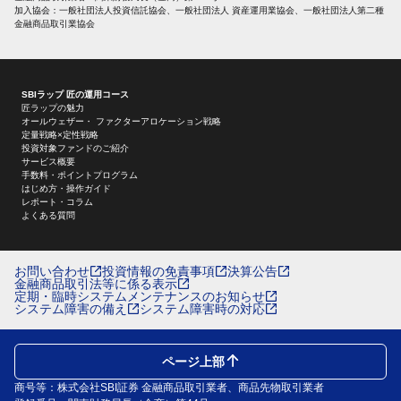
加入協会：一般社団法人投資信託協会、一般社団法人 資産運用業協会、一般社団法人第二種
金融商品取引業協会
SBIラップ 匠の運用コース
匠ラップの魅力
オールウェザー・ ファクターアロケーション戦略
定量戦略×定性戦略
投資対象ファンドのご紹介
サービス概要
手数料・ポイントプログラム
はじめ方・操作ガイド
レポート・コラム
よくある質問
お問い合わせ
投資情報の免責事項
決算公告
金融商品取引法等に係る表示
定期・臨時システムメンテナンスのお知らせ
システム障害の備え
システム障害時の対応
ページ上部
商号等：株式会社SBI証券 金融商品取引業者、商品先物取引業者