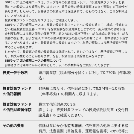
SBIラップ 匠の運用コースは、ラップ専用の投資信託（以下、「投資対象ファンド」と表
示）への投資により運用を行いますので、運用資産の時価評価額は大きく変動する可能性が
あります。したがって、お客さまの投資元本は保証されているものではなく、これを割り込
むことがあります。
投資対象ファンドの主なリスクは以下ご確認ください。
SBIラップ 匠の運用コースは、複数の投資対象ファンドへの投資を通じて、株式、債券およ
び不動産投資信託証券（REIT）等を実質的な投資対象としますので、組入株式の価格下落、
金利変動等による組入債券の価格下落、組入REITの価格下落や、組入株式の発行会社、組入
債券の発行体、および組入REITの倒産や財務状況の悪化等の影響により、基準価額が下落す
ることがあります。また、外貨建資産に投資しますので、為替の変動により基準価額が下落
することがあります。
したがって、投資家の皆様の投資元金は保証されているものではなく、基準価額の下落によ
り、損失が生じることがあります。なお、投資信託は預貯金と異なります。
SBIラップ 匠の運用コースの費用について
お客さまには運用にかかる費用として、以下の手数料等をご負担いただきます。
投資一任手数料
運用資産額（現金部分を除く）に対して0.770%（年率/税
込）
投資対象ファンド
銘柄毎に異なり、信託財産に対して0.374%～1.078%
の信託報酬
（年率/税込）の範囲内に収まります。
投資対象ファンド
最大で信託財産の0.3％
の信託財産留保額
詳しくは、投資対象ファンドの投資信託説明書（交付目
論見書）をご確認ください。
その他の費用
信託財産にかかる監査報酬、信託事務の処理に要する諸
費用、法定書類（目論見書、運用報告書等）の作成等に