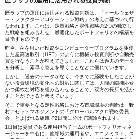
匠ラップの運用に活用される投資判断
匠ラップの運用に活用される投資判断は、「オールウェザ
ー・ファクターアロケーション戦略」の考えに基づいて行
なわれます。これは、定量戦略と定性戦略の2つの独立し
た戦略を組み合わせ、最適化したポートフォリオの構築を
目指すものです。
昨今、AIを用いた投資やコンピュータープログラムを駆使
した超高速取引（HFT）のように機械が投資判断や自動売
買を行なうことが増えてきました。これらは過去のデータ
を分析し、素早く答えを導くことなどに優れています。
しかし、過去のデータがなく、今までに経験をしたことが
ない投資環境の変化への対応に関しては、人間の臨機応変
かつ柔軟な対応を組み合わせることで、双方の長所を活か
すことができると考えています。
そこで重要となる定性戦略における市場環境の判断は、野
村アセットマネジメントの「グローバルマクロ戦略委員
会」とよばれる組織で2日間に分けて議論されます。
1日目は委員である運用担当チームのポートフォリオマネ
ージャーを中心に、他領域の運用者や、エコノミスト、ス