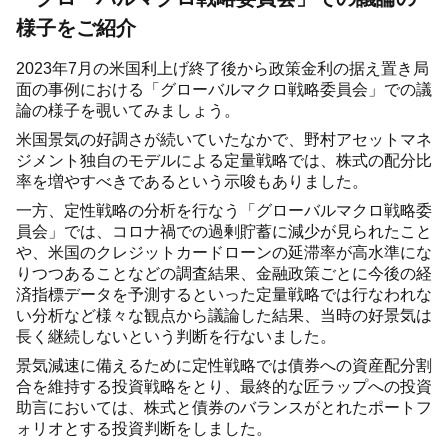
様子をご紹介
2023年7月の米国利上げ終了後から政策金利の据え置き局
面の事例における「グローバルマクロ戦略委員会」での議
論の様子を覗いてみましょう。
米国景気の好調さが続いていたなかで、野村アセットマネ
ジメント独自のモデルによる定量戦略では、株式の配分比
率を増やすべきであるという示唆もありました。
一方、定性戦略の分析を行なう「グローバルマクロ戦略委
員会」では、コロナ禍での過剰貯蓄に減少が見られたこと
や、米国のクレジットカードローンの延滞率が高水準にな
りつつあることなどの調査結果、金融政策ごとに今後の経
済指標データを予測するといった定量戦略では行なわれな
い分析など様々な観点から議論した結果、当時の好景気は
長く継続しないという判断を行ないました。
景気減速に備えるために定性戦略では債券への資産配分割
合を維持する投資戦略をとり、最終的な匠ラップへの投資
助言においては、株式と債券のバランスがとれたポートフ
ォリオとする投資判断をしました。