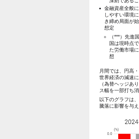
深刻であるこ
金融資産全般に
しやすい環境に
き締め局面が始
想定
（***）先
国は現時点で
た労働市場に
想
月間では、円高・
世界経済の減速に
（為替ヘッジあり
ス幅を一部打ち消
以下のグラフは、
騰落に影響を与え