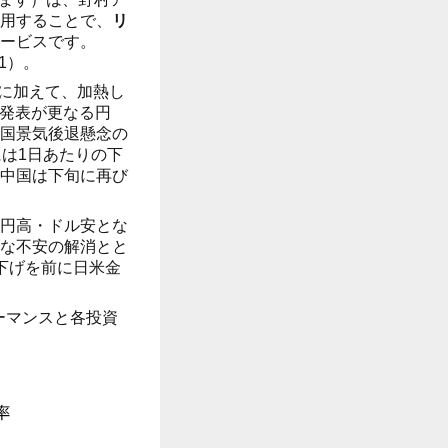
用することで、
リ
ービスです。
1）。
安に加えて、加熱し
の発表が更なる円
国景気後退懸念の
は1日あたりの下
中国は下旬に再び
円高・ドル安とな
な不安の解消とと
下げを前に日米金
ーマンスと各投資
）