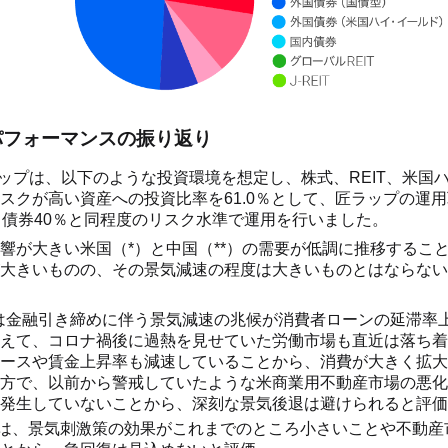
のパフォーマンスの振り返り
匠ラップは、以下のような投資環境を想定し、株式、REIT、米国
スクが高い資産への投資比率を61.0％として、匠ラップの運
、債券40％と同程度のリスク水準で運用を行いました。
響が大きい米国（*）と中国（**）の需要が低調に推移するこ
大きいものの、その景気減速の程度は大きいものとはならない
は金融引き締めに伴う景気減速の兆候が消費者ローンの延滞率
えて、コロナ禍後に過熱を見せていた労働市場も直近は落ち着
ースや賃金上昇率も減速していることから、消費が大きく拡大
方で、以前から警戒していたような米商業用不動産市場の悪化
発生していないことから、深刻な景気後退は避けられると評価
では、景気刺激策の効果がこれまでのところ小さいことや不動産