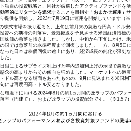
ト独自の投資戦略と、同社が厳選したアクティブファンドを活
効率的にリターンを追求
することを目指す
「おまかせ運用」
サ
日より提供を開始し、2023年7月19日に運用を開始しています（※
世界の株式市場を振り返ると、上旬は前月来の急激な円高・ドル
連投資への期待の剥落や、景気後退を予見させる米国経済指標
国株価の急落を招きました。しかし、中旬から下旬にかけ、米
の国では急落前の水準程度まで回復しました。一方、8月5日に
なった日本は株価回復の途上にあり、経済成長の鈍化が深刻な
した。
日銀によるサプライズ利上げと年内追加利上げの示唆で急激な
懸念の高まりからその傾向を強めました。マーケットへの過度
・ドル高となる場面もあったものの、9月に見込まれる米国利
旬には再度円高・ドル安となりました。
な環境下における2024年8月の約1ヵ月間の匠ラップのパフォ
落率（円建て）、および匠ラップの投資配分です。（※1,5,7