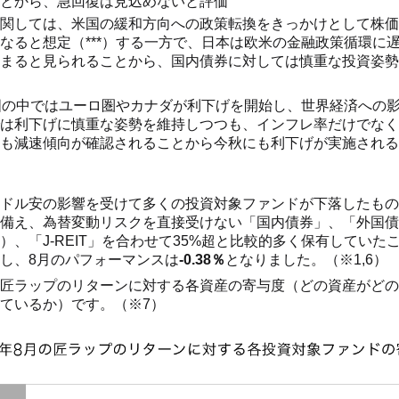
とから、急回復は見込めないと評価
関しては、米国の緩和方向への政策転換をきっかけとして株価
なると想定（***）する一方で、日本は欧米の金融政策循環に
まると見られることから、国内債券に対しては慎重な投資姿勢
進国の中ではユーロ圏やカナダが利下げを開始し、世界経済への
は利下げに慎重な姿勢を維持しつつも、インフレ率だけでなく
も減速傾向が確認されることから今秋にも利下げが実施される
ドル安の影響を受けて多くの投資対象ファンドが下落したもの
備え、為替変動リスクを直接受けない「国内債券」、「外国債
）、「J-REIT」を合わせて35%超と比較的多く保有していた
し、8月のパフォーマンスは
-0.38％
となりました。（※1,6）
匠ラップのリターンに対する各資産の寄与度（どの資産がどの
ているか）です。（※7）