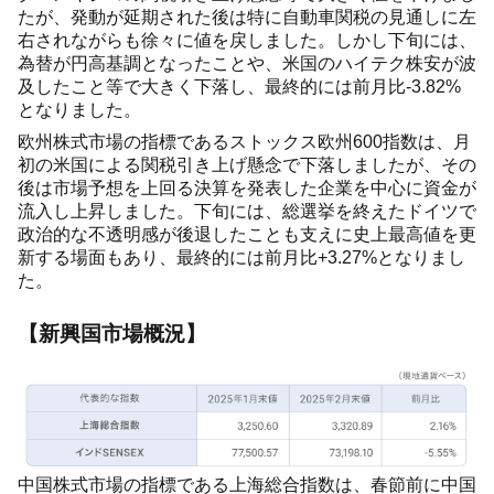
たが、発動が延期された後は特に自動車関税の見通しに左
右されながらも徐々に値を戻しました。しかし下旬には、
為替が円高基調となったことや、米国のハイテク株安が波
及したこと等で大きく下落し、最終的には前月比-3.82%
となりました。
欧州株式市場の指標であるストックス欧州600指数は、月
初の米国による関税引き上げ懸念で下落しましたが、その
後は市場予想を上回る決算を発表した企業を中心に資金が
流入し上昇しました。下旬には、総選挙を終えたドイツで
政治的な不透明感が後退したことも支えに史上最高値を更
新する場面もあり、最終的には前月比+3.27%となりまし
た。
【新興国市場概況】
中国株式市場の指標である上海総合指数は、春節前に中国