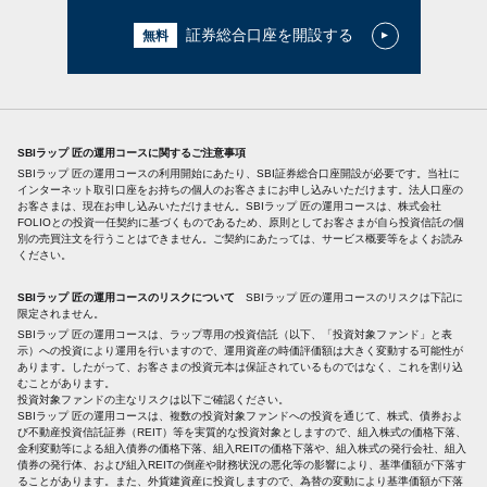
証券総合口座を開設する
SBIラップ 匠の運用コースに関するご注意事項
SBIラップ 匠の運用コースの利用開始にあたり、SBI証券総合口座開設が必要です。当社に
インターネット取引口座をお持ちの個人のお客さまにお申し込みいただけます。法人口座の
お客さまは、現在お申し込みいただけません。SBIラップ 匠の運用コースは、株式会社
FOLIOとの投資一任契約に基づくものであるため、原則としてお客さまが自ら投資信託の個
別の売買注文を行うことはできません。ご契約にあたっては、サービス概要等をよくお読み
ください。
SBIラップ 匠の運用コースのリスクについて
SBIラップ 匠の運用コースのリスクは下記に
限定されません。
SBIラップ 匠の運用コースは、ラップ専用の投資信託（以下、「投資対象ファンド」と表
示）への投資により運用を行いますので、運用資産の時価評価額は大きく変動する可能性が
あります。したがって、お客さまの投資元本は保証されているものではなく、これを割り込
むことがあります。
投資対象ファンドの主なリスクは以下ご確認ください。
SBIラップ 匠の運用コースは、複数の投資対象ファンドへの投資を通じて、株式、債券およ
び不動産投資信託証券（REIT）等を実質的な投資対象としますので、組入株式の価格下落、
金利変動等による組入債券の価格下落、組入REITの価格下落や、組入株式の発行会社、組入
債券の発行体、および組入REITの倒産や財務状況の悪化等の影響により、基準価額が下落す
ることがあります。また、外貨建資産に投資しますので、為替の変動により基準価額が下落