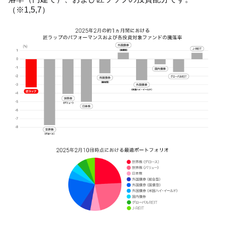
（※1,5,7）