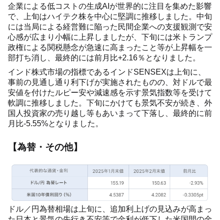
企業による低コストの生成AIが世界的に注目を集めた影響
で、上旬はハイテク株を中心に堅調に推移しました。中旬
には当局による経営難に陥った民間企業への支援観測で安
心感が広まり小幅に上昇しましたが、下旬には米トランプ
政権による関税懸念が急速に高まったこと等が上昇幅を一
部打ち消し、最終的には前月比+2.16％となりました。
インド株式市場の指標であるインドSENSEXは上旬に、
事前の見通し通り利下げが実施されたものの、対ドルで最
安値を付けたルピー安や減速感を示す景気指数等を受けて
軟調に推移しました。下旬にかけても景気不安が続き、外
国人投資家の売り越し等もあいまって下落し、最終的に前
月比-5.55%となりました。
【為替・その他】
ドル／円為替相場は上旬に、追加利上げの見込みが高まっ
た日本と景気の先行き不安等で金利が低下した米国間の金