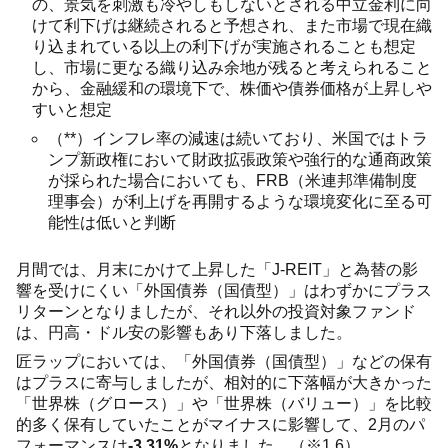
の、景気を刺激も冷やしもしないとされる中立金利に向
けて利下げは継続されると予想され、また市場で現在織
り込まれている以上の利下げが実施されることも想定
し、市場に更なる織り込み余地が残ると考えられること
から、金融緩和の環境下で、株価や債券価格が上昇しや
すいと想定
（**）インフレ率の減速は続いており、米国ではトラ
ンプ新政権において財政拡張政策や強行的な通商政策
が採られた場合においても、FRB（米連邦準備制度
理事会）が利上げを再開するような環境変化に至る可
能性は低いと判断
月間では、月末にかけて上昇した「J-REIT」と為替の影
響を受けにくい「外国債券（国債型）」はわずかにプラス
リターンとなりましたが、それ以外の投資対象ファンド
は、円高・ドル安の影響もあり下落しました。
匠ラップにおいては、「外国債券（国債型）」などの保有
はプラスに寄与しましたが、相対的に下落幅が大きかった
「世界株（グロース）」や「世界株（バリュー）」を比較
的多く保有していたことがマイナスに影響して、2月のパ
フォーマンスは
-3.31%
となりました。（※1,6）