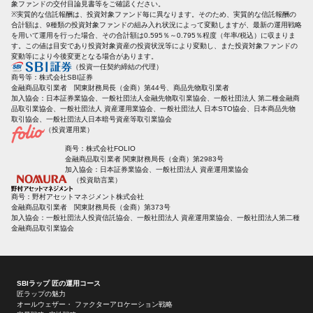
象ファンドの交付目論見書等をご確認ください。
※実質的な信託報酬は、投資対象ファンド毎に異なります。そのため、実質的な信託報酬の
合計額は、9種類の投資対象ファンドの組み入れ状況によって変動しますが、最新の運用戦略
を用いて運用を行った場合、その合計額は0.595％～0.795％程度（年率/税込）に収まりま
す。この値は目安であり投資対象資産の投資状況等により変動し、また投資対象ファンドの
変動等により今後変更となる場合があります。
（投資一任契約締結の代理）
商号等：株式会社SBI証券
金融商品取引業者 関東財務局長（金商）第44号、商品先物取引業者
加入協会：日本証券業協会、一般社団法人金融先物取引業協会、一般社団法人 第二種金融商
品取引業協会、一般社団法人 資産運用業協会、一般社団法人 日本STO協会、日本商品先物
取引協会、一般社団法人日本暗号資産等取引業協会
（投資運用業）
商号：株式会社FOLIO
金融商品取引業者 関東財務局長（金商）第2983号
加入協会：日本証券業協会、一般社団法人 資産運用業協会
（投資助言業）
商号：野村アセットマネジメント株式会社
金融商品取引業者 関東財務局長（金商）第373号
加入協会：一般社団法人投資信託協会、一般社団法人 資産運用業協会、一般社団法人第二種
金融商品取引業協会
SBIラップ 匠の運用コース
匠ラップの魅力
オールウェザー・ ファクターアロケーション戦略