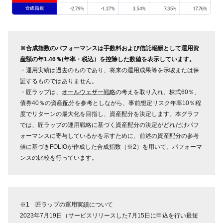
※合成指数のパフォーマンスは手数料および信託報酬として運用資
産額の年1.46％(年率・税込）を控除した数値を表示しています。
・運用実績は過去のものであり、将来の運用成果等を示唆または保
証するものではありません。
・匠ラップは、
オールウェザー戦略
の考えを取り入れ、株式60％、
債券40％の資産配分を参考としながら、事前想定リスク年率10％程
度でリターンの最大化を目指し、資産配分を決定します。本グラフ
では、匠ラップの運用戦略に基づく資産配分の決定がどれだけパフ
ォーマンスに寄与しているかを示すために、前述の資産配分の参考
値に基づきFOLIOが作成した合成指数（※2）を用いて、パフォーマ
ンスの比較を行っています。
※1 匠ラップの運用実績について
2023年7月19日（サービスリリースした7月15日に申込を行い最短