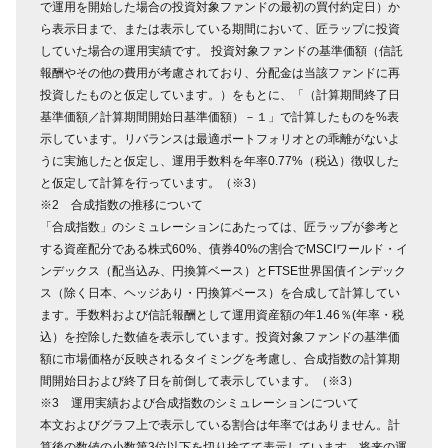
で運用を開始した場合の投資対象ファンドの最初の買付約定日）か
ら表示日まで、または表示している期間において、匠ラップに投資
していた場合の運用実績です。 投資対象ファンドの基準価額（信託
報酬やその他の費用が考慮されており、分配金は当該ファンドに再
投資したものと仮定しています。）をもとに、「（計算期間終了日
基準価額／計算期間開始日基準価額）－１」で計算したものを%表
示しています。リバランスは最適ポートフォリオとの乖離がないよ
うに実施したと仮定し、運用手数料を年率0.77%（税込）徴収した
と仮定して計算を行っています。（※3）
※2 合成指数の推移について
「合成指数」のシミュレーションにあたっては、匠ラップが参考と
する資産配分である株式60%、債券40%の割合でMSCIワールド・イ
ンデックス（配当込み、円換算ベース）とFTSE世界国債インデック
ス（除く日本、ヘッジあり・円換算ベース）を合成して計算してい
ます。手数料および信託報酬として運用資産額の年1.46％(年率・税
込）を控除した数値を表示しています。投資対象ファンドの基準価
額に市場価格が反映されるタイミングを考慮し、合成指数の計算期
間開始日および終了日を前倒して表示しています。（※3）
※3 運用実績および合成指数のシミュレーションについて
本文およびグラフ上で表示している割合は年率ではありません。計
算後の数値の小数第3位以下を切り捨てて表示しています。将来の運