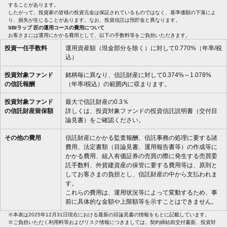
することがあります。
したがって、投資家の皆様の投資元金は保証されているものではなく、基準価額の下落によ
り、損失が生じることがあります。なお、投資信託は預貯金と異なります。
SBIラップ 匠の運用コースの費用について
お客さまには運用にかかる費用として、以下の手数料等をご負担いただきます。
投資一任手数料
運用資産額（現金部分を除く）に対して0.770%（年率/税
込）
投資対象ファンド
銘柄毎に異なり、信託財産に対して0.374%～1.078%
の信託報酬
（年率/税込）の範囲内に収まります。
投資対象ファンド
最大で信託財産の0.3％
の信託財産留保額
詳しくは、投資対象ファンドの投資信託説明書（交付目
論見書）をご確認ください。
その他の費用
信託財産にかかる監査報酬、信託事務の処理に要する諸
費用、法定書類（目論見書、運用報告書等）の作成等に
かかる費用、組入有価証券の売買の際に発生する売買委
託手数料、外貨建資産の保管に要する費用等は、原則と
してお客さまの負担とし、信託財産の中から支払われま
す。
これらの費用は、運用状況等によって変動するため、事
前に具体的な金額や上限額等を示すことはできません。
※本表は2025年12月31日現在における最新の目論見書の情報をもとに記載しています。
※ご負担いただく利用料等およびリスク情報につきましては、契約締結前交付書面、投資対