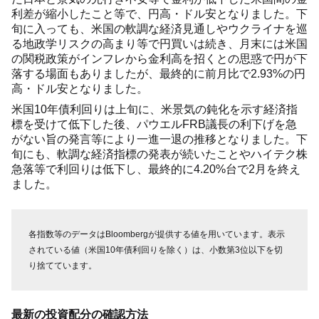
利差が縮小したこと等で、円高・ドル安となりました。下
旬に入っても、米国の軟調な経済見通しやウクライナを巡
る地政学リスクの高まり等で円買いは続き、月末には米国
の関税政策がインフレから金利高を招くとの思惑で円が下
落する場面もありましたが、最終的に前月比で2.93%の円
高・ドル安となりました。
米国10年債利回りは上旬に、米景気の鈍化を示す経済指
標を受けて低下した後、パウエルFRB議長の利下げを急
がない旨の発言等により一進一退の推移となりました。下
旬にも、軟調な経済指標の発表が続いたことやハイテク株
急落等で利回りは低下し、最終的に4.20%台で2月を終え
ました。
各指数等のデータはBloombergが提供する値を用いています。表示
されている値（米国10年債利回りを除く）は、小数第3位以下を切
り捨てています。
最新の投資配分の確認方法