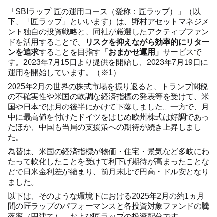
「SBIラップ 匠の運用コース（愛称：匠ラップ）」（以
下、「匠ラップ」といいます）は、野村アセットマネジメ
ント独自の投資戦略と、同社が厳選したアクティブファン
ドを活用することで、
リスクを抑えながら効率的にリター
ンを追求
することを目指す
「おまかせ運用」
サービスで
す。2023年7月15日より提供を開始し、2023年7月19日に
運用を開始しています。（※1）
2025年2月の世界の株式市場を振り返ると、トランプ関税
の不確実性や米国の軟調な経済指標の発表等を受けて、米
国や日本では月の後半にかけて下落しました。一方で、月
中に最高値を付けたドイツをはじめ欧州株式は好調であっ
たほか、中国も当局の支援策への期待が続き上昇しまし
た。
為替は、米国の経済指標が物価・住宅・景気など多岐にわ
たって軟化したことを受けて利下げ期待が高まったことな
どで日米金利差が縮まり、前月末比で円高・ドル安となり
ました。
以下は、そのような環境下における2025年2月の約1ヵ月
間の匠ラップのパフォーマンスと各投資対象ファンドの騰
落率（円建て）、および匠ラップの投資配分です。