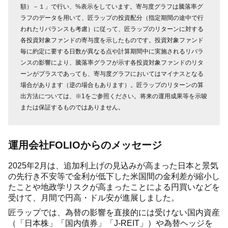
額）－１」で行い、%表示をしています。寄与度グラフは騰落率グ
ラフのデータを用いて、匠ラップの投資配分（指定期間の途中で行
われたリバランスも考慮）に従って、匠ラップのリターンに対する
各投資対象ファンドの寄与度を示したものです。投資対象ファンド
毎に約定に要する日数が異なる点や計算期間中に実施されるリバラ
ンスの影響により、騰落率グラフが示す各投資対象ファンドのリタ
ーンがプラスであっても、寄与度グラフにおいてはマイナスとなる
場合があります（逆の場合もあります）。匠ラップのリターンの算
出方法については、※1をご参照ください。将来の運用成果等を示唆
または保証するものではありません。
運用会社FOLIOからのメッセージ
2025年2月は、追加利上げの見込みが高まった日本と景気
の先行き不安等で金利が低下した米国間の金利差が縮小し
たことや地政学リスクが高まったことによる円買いなどを
受けて、月間で円高・ドル安が進展しました。
匠ラップでは、為替の影響を直接的には受けない国内資産
（「日本株」「国内債券」「J-REIT」）や為替ヘッジを