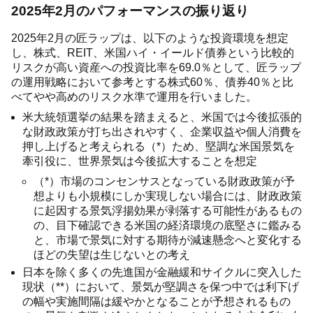
2025年2月のパフォーマンスの振り返り
2025年2月の匠ラップは、以下のような投資環境を想定
し、株式、REIT、米国ハイ・イールド債券という比較的
リスクが高い資産への投資比率を69.0％として、匠ラップ
の運用戦略において参考とする株式60％、債券40％と比
べてやや高めのリスク水準で運用を行いました。
米大統領選挙の結果を踏まえると、米国では今後拡張的
な財政政策が打ち出されやすく、企業収益や個人消費を
押し上げると考えられる（*）ため、堅調な米国景気を
牽引役に、世界景気は今後拡大することを想定
（*）市場のコンセンサスとなっている財政政策が予
想よりも小規模にしか実現しない場合には、財政政策
に起因する景気浮揚効果が剥落する可能性があるもの
の、目下確認できる米国の経済環境の底堅さに鑑みる
と、市場で景気に対する期待が減速懸念へと変化する
ほどの失望は生じないとの考え
日本を除く多くの先進国が金融緩和サイクルに突入した
現状（**）において、景気が堅調さを保つ中では利下げ
の幅や実施間隔は緩やかとなることが予想されるもの