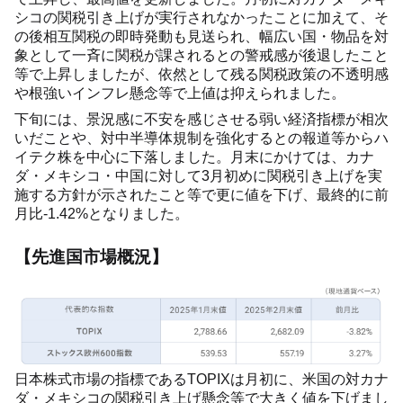
シコの関税引き上げが実行されなかったことに加えて、そ
の後相互関税の即時発動も見送られ、幅広い国・物品を対
象として一斉に関税が課されるとの警戒感が後退したこと
等で上昇しましたが、依然として残る関税政策の不透明感
や根強いインフレ懸念等で上値は抑えられました。
下旬には、景況感に不安を感じさせる弱い経済指標が相次
いだことや、対中半導体規制を強化するとの報道等からハ
イテク株を中心に下落しました。月末にかけては、カナ
ダ・メキシコ・中国に対して3月初めに関税引き上げを実
施する方針が示されたこと等で更に値を下げ、最終的に前
月比-1.42%となりました。
【先進国市場概況】
日本株式市場の指標であるTOPIXは月初に、米国の対カナ
ダ・メキシコの関税引き上げ懸念等で大きく値を下げまし