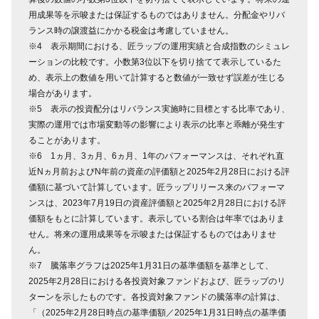
用成果等を示唆または保証するものではありません。分配金やリバ
ランス時の譲渡益にかかる税金は考慮していません。
※4 表示期間における、匠ラップの運用実績と合成指数のシミュレ
ーションの比較です。小数第3位以下を切り捨てて表示しているた
め、表示上の数値を用いて計算すると数値が一致せず誤差が生じる
場合があります。
※5 表示の投資配分はリバランス実施時に目標とする比率であり、
実際の運用では市場変動等の影響により表示の比率と乖離が発生す
ることがあります。
※6 1ヵ月、3ヵ月、6ヵ月、1年のパフォーマンスは、それぞれ直
近Nヵ月前およびN年前の資産の評価額と2025年2月28日における評
価額に基づいて計算しています。匠ラップリリース来のパフォーマ
ンスは、2023年7月19日の資産評価額と2025年2月28日における評
価額をもとに計算しています。表示している割合は年率ではありま
せん。将来の運用成果等を示唆または保証するものではありませ
ん。
※7 騰落率グラフは2025年1月31日の基準価額を基準として、
2025年2月28日における各投資対象ファンドおよび、匠ラップのリ
ターンを示したものです。各投資対象ファンドの騰落率の計算は、
「（2025年2月28日時点の基準価額／2025年1月31日時点の基準価