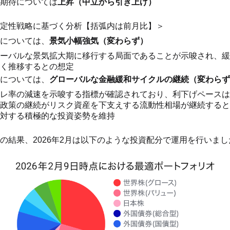
期待については
上昇（中立から引き上げ）
定性戦略に基づく分析【括弧内は前月比】＞
については、
景気小幅強気（変わらず）
ーバルな景気拡大期に移行する局面であることが示唆され、緩
く推移するとの想定
については、
グローバルな金融緩和サイクルの継続（変わらず
レ率の減速を示唆する指標が確認されており、利下げペースは
政策の継続がリスク資産を下支えする流動性相場が継続すると
対する積極的な投資姿勢を維持
の結果、2026年2月は以下のような投資配分で運用を行いまし