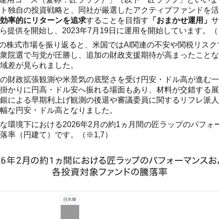
ト独自の投資戦略と、同社が厳選したアクティブファンドを活
効率的にリターンを追求
することを目指す
「おまかせ運用」
サ
日から提供を開始し、2023年7月19日に運用を開始しています。（
世界の株式市場を振り返ると、米国ではAI関連の不安や関税リス
衆院選で与党が圧勝し、追加の財政支援期待が高まったことな
域差が見られました。
の財政拡張観測や米景気の底堅さを受け円安・ドル高が進む一
掛かりに円高・ドル安へ振れる場面もあり、材料が交錯する展
銀による早期利上げ観測の後退や審議委員に関するリフレ派人
幅な円安・ドル高となりました。
な環境下における2026年2月の約1ヵ月間の匠ラップのパフォ
落率（円建て）です。（※1,7）