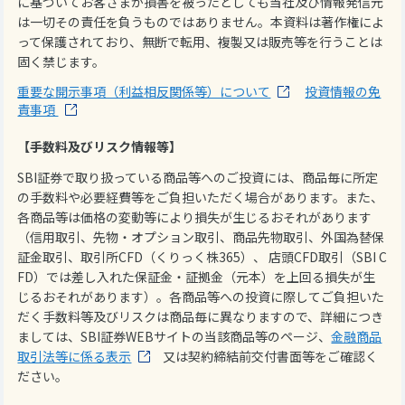
に基づいてお客さまが損害を被ったとしても当社及び情報発信元
は一切その責任を負うものではありません。本資料は著作権によ
って保護されており、無断で転用、複製又は販売等を行うことは
固く禁じます。
重要な開示事項（利益相反関係等）について
投資情報の免
責事項
【手数料及びリスク情報等】
SBI証券で取り扱っている商品等へのご投資には、商品毎に所定
の手数料や必要経費等をご負担いただく場合があります。また、
各商品等は価格の変動等により損失が生じるおそれがあります
（信用取引、先物・オプション取引、商品先物取引、外国為替保
証金取引、取引所CFD（くりっく株365）、 店頭CFD取引（SBI C
FD）では差し入れた保証金・証拠金（元本）を上回る損失が生
じるおそれがあります）。各商品等への投資に際してご負担いた
だく手数料等及びリスクは商品毎に異なりますので、詳細につき
ましては、SBI証券WEBサイトの当該商品等のページ、
金融商品
取引法等に係る表示
又は契約締結前交付書面等をご確認く
ださい。