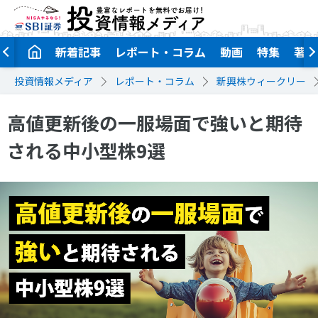
新着記事
レポート・コラム
動画
特集
著者
投資情報メディア
レポート・コラム
新興株ウィークリー
高値更新後の一服場面で強いと期待
される中小型株9選