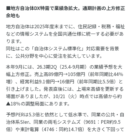
■地方自治体
DX
特需で業績急拡大。通期計画の上方修正
余地も
地方自治体は2025年度末までに、住民記録・税務・福祉
などの情報システムを全国共通仕様に統一する必要があ
ります。
同社はこの「自治体システム標準化」対応需要を背景
に、公共分野を中心に受注を拡大しています。
本年9月には、26.3期2Q（25.4-9月期）の業績予想を大
幅上方修正。売上高89億円→105億円（前年同期比44％
増）、経常利益9.1億円→16億円（前年同期比5.5倍）と
引き上げました。発表直後には、上場来高値を更新する
場面がありましたが、10/21（火）時点では高値から約
▲18％の調整局面にあります。
予想PERは5.3倍と依然として低水準で、同業の公共・自
治体系SIer、同業の両毛システムズ（9691：PER約9.5
倍）や東計電算（4746：同約14.7倍）を大きく下回って