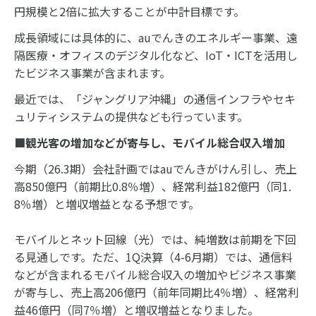
円規模と2倍に拡大することが中計目標です。
成長領域には具体的に、auでんきのエネルギー事業、遠
隔医療・オフィスのデジタル化など、IoT・ICTを活用し
たビジネス事業が含まれます。
最近では、「ジャングリア沖縄」の通信インフラやセキ
ュリティシステムの提供なども行っています。
■観光客の増加などが寄与し、モバイル総合収入増加
今期（26.3期）会社計画ではauでんきがけん引し、売上
高850億円（前期比0.8％増）、経常利益182億円（同1.
8％増）と増収増益となる予想です。
モバイルとネット回線（光）では、純増数は前期を下回
る見通しです。ただ、1Q決算（4-6月期）では、通信料
などが含まれるモバイル総合収入の増加やビジネス事業
が寄与し、売上高206億円（前年同期比4％増）、経常利
益46億円（同7％増）と増収増益となりました。