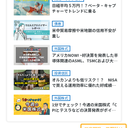
日経平均５万円！？ベータ・キャプ
チャーでトレンドに乗る
債券
米中貿易摩擦や米地銀の信用不安が
重し
外国株式
アメリカNOW! ~好決算を発表した半
導体関連のASML、TSMCおよび大手
銀行株~
投資信託
オルカンよりも低リスク！？ NISA
で買える運用効率に優れた好成績フ
ァンドは？
外国株式
1分でチェック！今週の米国株式「C
PIとテスラなどの決算発表がポイン
ト」