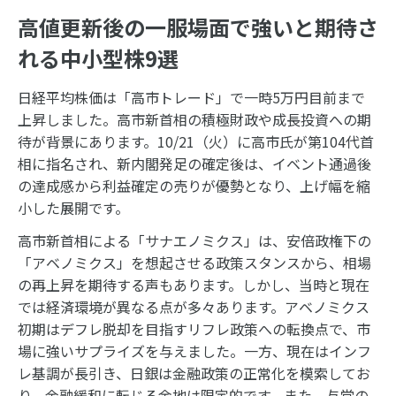
高値更新後の一服場面で強いと期待さ
れる中小型株9選
日経平均株価は「高市トレード」で一時5万円目前まで
上昇しました。高市新首相の積極財政や成長投資への期
待が背景にあります。10/21（火）に高市氏が第104代首
相に指名され、新内閣発足の確定後は、イベント通過後
の達成感から利益確定の売りが優勢となり、上げ幅を縮
小した展開です。
高市新首相による「サナエノミクス」は、安倍政権下の
「アベノミクス」を想起させる政策スタンスから、相場
の再上昇を期待する声もあります。しかし、当時と現在
では経済環境が異なる点が多々あります。アベノミクス
初期はデフレ脱却を目指すリフレ政策への転換点で、市
場に強いサプライズを与えました。一方、現在はインフ
レ基調が長引き、日銀は金融政策の正常化を模索してお
り、金融緩和に転じる余地は限定的です。また、与党の