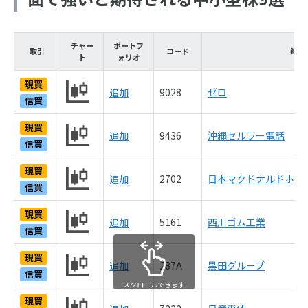
チャー
ポートフ
取引
コード
銘柄
ト
ォリオ
現買
追加
9028
ゼロ
信買
現買
追加
9436
沖縄セルラー電話
信買
現買
追加
2702
日本マクドナルドホー
信買
現買
追加
5161
西川ゴム工業
信買
現買
追加
287A
黒田グループ
信買
スクロールできます
現買