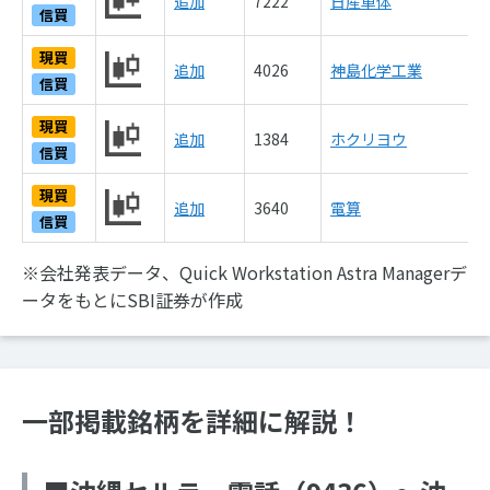
追加
7222
日産車体
信買
現買
追加
4026
神島化学工業
信買
現買
追加
1384
ホクリヨウ
信買
現買
追加
3640
電算
信買
※会社発表データ、Quick Workstation Astra Managerデ
ータをもとにSBI証券が作成
一部掲載銘柄を詳細に解説！