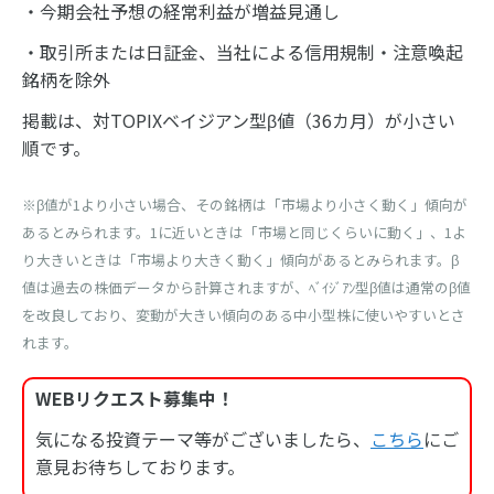
・今期会社予想の経常利益が増益見通し
・取引所または日証金、当社による信用規制・注意喚起
銘柄を除外
掲載は、対TOPIXベイジアン型β値（36カ月）が小さい
順です。
※β値が1より小さい場合、その銘柄は「市場より小さく動く」傾向が
あるとみられます。1に近いときは「市場と同じくらいに動く」、1よ
り大きいときは「市場より大きく動く」傾向があるとみられます。β
値は過去の株価データから計算されますが、ﾍﾞｲｼﾞｱﾝ型β値は通常のβ値
を改良しており、変動が大きい傾向のある中小型株に使いやすいとさ
れます。
WEBリクエスト募集中！
気になる投資テーマ等がございましたら、
こちら
にご
意見お待ちしております。