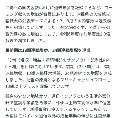
沖縄への国内客数は6月に過去最多を記録するなど、ロー
ミング収入の増加が背景にあります。沖縄県の入域観光
客概況の公表データによると7、8月の国内客数は過去最
高を記録しています。また、円安が続く中、外国からの
観光客の数も増加しており、令和6年度は前年度比1.8倍
超まで増加しました。
■前期は
13
期連続増益、
24
期連続増配を達成
「3増（
増
収・
増
益・連続
増
配のサンゾウ）+配当性向4
0％増」を目標に掲げています。前期（25.3期）は、3期
連続増収、13期連続経常増益、24期連続での増配を達成
しました。配当の原資となるフリーキャッシュフローも
10期以上プラスを確保しています。
競合の少ない地域かつ、通信インフラという生活必需分
野で堅調な業績を背景に、株価は上場来高値水準に位置
しています。新規事業に投入できるキャッシュもあり、
今後はモバイルや通信以外の成長事業の伸びに注目が集