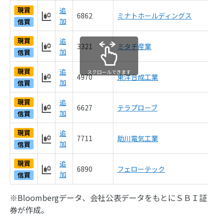
現買
追
6862
ミナトホールディングス
2
加
信買
現買
追
3321
ミタチ産業
1
加
信買
現買
追
スクロールできます
4970
東洋合成工業
9
加
信買
現買
追
6627
テラプローブ
7
加
信買
現買
追
7711
助川電気工業
6
加
信買
現買
追
6890
フェローテック
5
加
信買
※Bloombergデータ、会社公表データをもとにＳＢＩ証
券が作成。