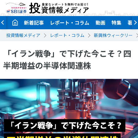
新着記事
レポート・コラム
動画
特集
著者
投資情報メディア
レポート・コラム
新興株ウィークリー
「イラン戦争」で下げた今こそ？四
半期増益の半導体関連株