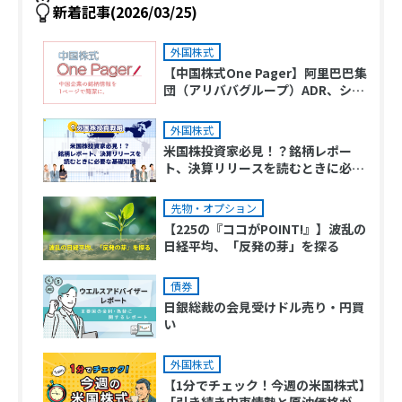
新着記事(2026/03/25)
外国株式
【中国株式One Pager】阿里巴巴集
団（アリババグループ）ADR、シャ
オペン ADR
外国株式
米国株投資家必見！？銘柄レポー
ト、決算リリースを読むときに必要
な基礎知識
先物・オプション
【225の『ココがPOINT!』】波乱の
日経平均、「反発の芽」を探る
債券
日銀総裁の会見受けドル売り・円買
い
外国株式
【1分でチェック！今週の米国株式】
「引き続き中東情勢と原油価格がポ