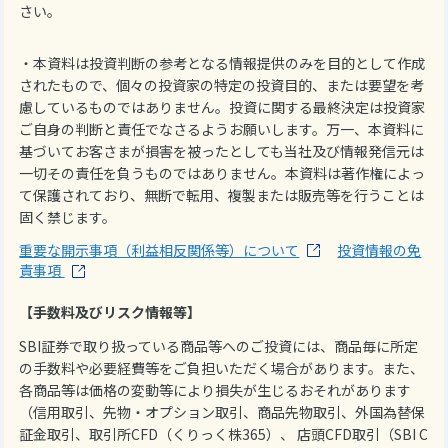
さい。
・本資料は投資判断の参考となる情報提供のみを目的として作成
されたもので、個々の投資家の特定の投資目的、または要望を考
慮しているものではありません。投資に関する最終決定は投資家
ご自身の判断と責任でなさるようお願いします。万一、本資料に
基づいてお客さまが損害を被ったとしても当社及び情報発信元は
一切その責任を負うものではありません。本資料は著作権によっ
て保護されており、無断で転用、複製または販売等を行うことは
固く禁じます。
重要な開示事項（利益相反関係等）について
投資情報の免
責事項
【手数料及びリスク情報等】
SBI証券で取り扱っている商品等へのご投資には、商品毎に所定
の手数料や必要経費等をご負担いただく場合があります。また、
各商品等は価格の変動等により損失が生じるおそれがあります
（信用取引、先物・オプション取引、商品先物取引、外国為替保
証金取引、取引所CFD（くりっく株365）、 店頭CFD取引（SBI C