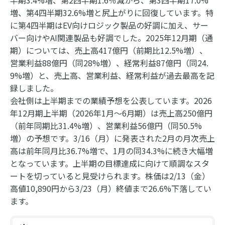
半期3.4%増、第2四半期1.6％減から、第3四半期17.0%
増、第4四半期32.6%増と尻上がりに回復しています。特
に第4四半期はEV向けロジック製品の好調に加え、サー
バー向けやAI関連製品も好調でした。2025年12月期（通
期）については、売上高417億円（前期比12.5%増）、
営業利益88億円（同28%増）、経常利益87億円（同24.
9%増）と、売上高、営業利益、経常利益が過去最高を記
録しました。
会社側は上半期までの業績予想を公表しています。2026
年12月期上半期（2026年1月～6月期）は売上高250億円
（前年同期比31.4%増）、営業利益56億円（同50.5%
増）の予想です。3/16（月）に発表された2月の月次売上
高は前年同月比36.7%増で、1月の同34.3%に続き大幅増
となっています。上半期の目標達成に向けて順調なスタ
ートを切っていると見受けられます。株価は2/13（金）
高値10,890円から3/23（月）終値まで26.6%下落してい
ます。