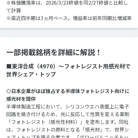
※株価騰落率は、2026/3/23終値を同2/27終値と比較し
て計算
※直近四半期は3ヵ月ベース。増益率は前年同期比増減率
一部掲載銘柄を詳細に解説！
■東洋合成（4970）～フォトレジスト用感光材で
世界シェア・トップ
◎日本企業がほぼ独占する半導体フォトレジスト向けに
感光材を提供
半導体製造工程において、シリコンウエハ表面上に電子
回路を焼き付けるため、光に反応して性質を変える薬剤
「フォトレジスト（感光性材料）」を塗布します。同社
は、フォトレジストの原料となる「感光材」で、世界シ
ェア・トップを誇る企業です。「グローバルニッチトッ