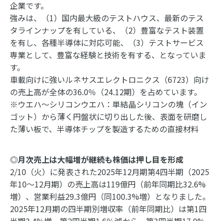
企業です。
強みは、（1）国内最大級のテストハウス、最新のテス
タラインナップを有している、（2）豊富なテスト装置
を有し、各種半導体に対応可能、（3）テストサービス
専業として、豊富な経験と技術を有する、となっていま
す。
車載向けに強いルネサスエレクトロニクス（6723）向け
の売上高が全体の36.0％（24.12期）を占めています。
※ウエハ～シリコンウエハ：単結晶シリコンの塊（イン
ゴット）から薄く円盤状に切り出した後、表面を研磨し
た薄い板で、半導体チップを製造するための直接材料
◎月次売上は大幅増が継続も株価は押し目を形成
2/10（火）に発表された2025年12月期第4四半期（2025
年10～12月期）の売上高は119億円（前年同期比32.6%
増）、営業利益29.3億円（同100.3%増）となりました。
2025年12月期の四半期別増収率（前年同期比）は第1四