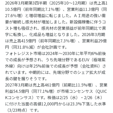
2026年3月期第3四半期（2025年10～12月期）は売上高1
10.5億円（前年同期比7.1％増）、営業利益11.3億円（同
27.6％増）と増収増益に転じました。ＡＩ用途の強い需
要が継続し感光材が増加しました。新設備稼働に伴うコ
スト増も吸収され、感光材の営業損益が前年同期比で黒
字に転換し、化成品も増益となりました。2026年3月期
は売上高415億円（前年同期比7.3％増）、営業利益29億
円（同31.8％減）が会社計画です。
フォトレジスト市場は2024年～2030年に年平均6%前後
での成長が予想され、うち先端分野であるEUV（極端紫
外線）向けは年25%前後での成長が予想（会社資料）さ
れています。中期的には、先端分野でのシェア拡大が成
長の鍵を握りそうです。
2027年3月期は売上高461億円（前期比11.5%増）、営業
利益54.5億円（同77.1%増）が市場コンセンサス（QUIC
Kコンセンサス）です。株価は2/25（水）・2/26（木）
に付けた当面の高値12,000円からは23.3%下落した水準
（3/23時点）です。