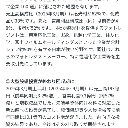
プ企業 100 選」に選定された経歴も有します。
売上高構成比（2025年3月期）は感光材が62％で、化成
品が38％です。また、営業利益構成比（同）は前者が4
8%、後者が52%です。同社が感光材を提供するフォトレ
ジストは、東京応化工業、JSR、信越化学工業、住友化
学、富士フイルムホールディングスといった企業が合計
シェア約90%を有する日本が強い分野です。同社はこれ
らのフォトレジストメーカー、特に信越化学工業等を主
要取引先にしています。
◎大型設備投資が終わり回収期に
2026年3月期上半期（2025年4～9月期）は売上高193億
円（前年同期比3.2%増）、営業利益9.3億円（同57%
減）と増収減益でした。先端半導体向け材料に対応した
新設備への投資が完了し、減価償却費や人員増強等で前
年同期比12.1億円のコスト増が響きました。前向きな投
資の結果であり、今後はその刈り取りが期待されます。