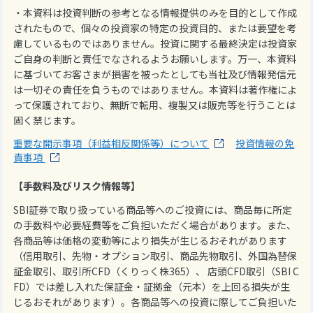
・本資料は投資判断の参考となる情報提供のみを目的として作成
されたもので、個々の投資家の特定の投資目的、または要望を考
慮しているものではありません。投資に関する最終決定は投資家
ご自身の判断と責任でなされるようお願いします。万一、本資料
に基づいてお客さまが損害を被ったとしても当社及び情報発信元
は一切その責任を負うものではありません。本資料は著作権によ
って保護されており、無断で転用、複製又は販売等を行うことは
固く禁じます。
重要な開示事項（利益相反関係等）について
投資情報の免
責事項
【手数料及びリスク情報等】
SBI証券で取り扱っている商品等へのご投資には、商品毎に所定
の手数料や必要経費等をご負担いただく場合があります。また、
各商品等は価格の変動等により損失が生じるおそれがあります
（信用取引、先物・オプション取引、商品先物取引、外国為替保
証金取引、取引所CFD（くりっく株365）、 店頭CFD取引（SBI C
FD）では差し入れた保証金・証拠金（元本）を上回る損失が生
じるおそれがあります）。各商品等への投資に際してご負担いた