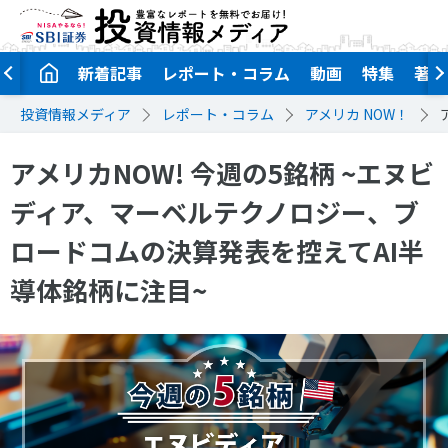
新着記事
レポート・コラム
動画
特集
著者
投資情報メディア
レポート・コラム
アメリカ NOW！
アメリカNOW! 今週の5銘柄 ~エヌビ
ディア、マーベルテクノロジー、ブ
ロードコムの決算発表を控えてAI半
導体銘柄に注目~