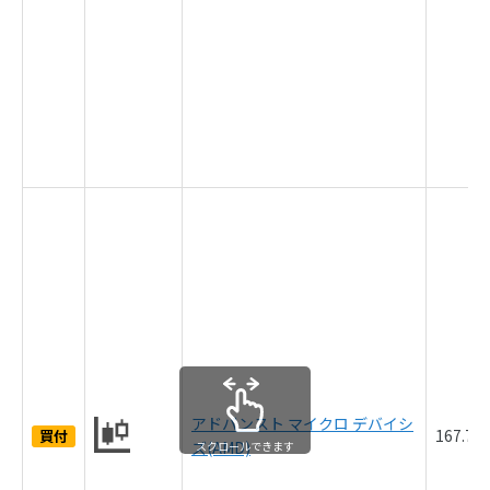
アドバンスト マイクロ デバイシ
167.7
買付
ズ(AMD)
スクロールできます