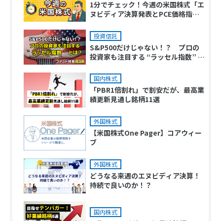
1分でチェック！今週の米国株式「エ
ヌビディア決算発表とPCE価格指数
が注目ポイント」
投資信託
S&P500だけじゃない！？ プロの
投資家も注目する “ラッセル指数” と
は？
国内株式
「PBR1倍割れ」で割安だが、最高業
績更新見通し銘柄11選
外国株式
【米国株式One Pager】コアウィー
ブ
外国株式
どうなる来週のエヌビディア決算！
持続で良いのか！？
国内株式