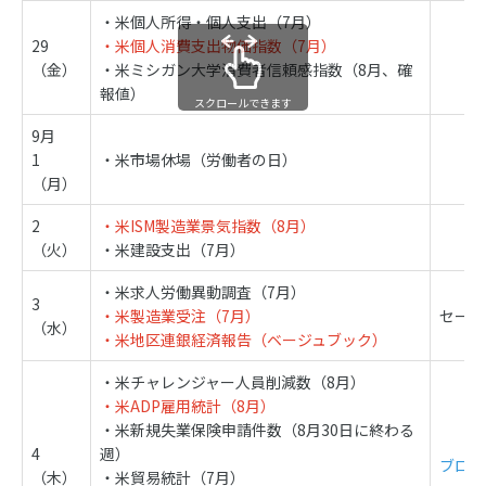
・米個人所得・個人支出（7月）
29
・米個人消費支出物価指数（7月）
（金）
・米ミシガン大学消費者信頼感指数（8月、確
報値）
スクロールできます
9月
1
・米市場休場（労働者の日）
（月）
2
・米ISM製造業景気指数（8月）
（火）
・米建設支出（7月）
・米求人労働異動調査（7月）
3
・米製造業受注（7月）
セール
（水）
・米地区連銀経済報告（ベージュブック）
・米チャレンジャー人員削減数（8月）
・米ADP雇用統計（8月）
・米新規失業保険申請件数（8月30日に終わる
4
週）
ブロー
（木）
・米貿易統計（7月）