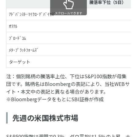
騰落率下位（5日）
スクロールできます
ｱﾄﾞﾊﾞﾝｽﾄ･ﾏｲｸﾛ･ﾃﾞﾊﾞｲｾｽﾞ
ｵﾗｸﾙ
ﾌﾞﾛｰﾄﾞｺﾑ
ﾒﾀ･ﾌﾟﾗｯﾄﾌｫｰﾑｽﾞ
ターゲット
注：個別銘柄の騰落率上位、下位はS&P100指数が母集
団です。銘柄名はBloombergの表記により、当社WEBサ
イト・本文中の表記と異なる場合があります。
※BloombergデータをもとにSBI証券が作成
先週の米国株式市場
S&P500指数は週間で0.3％、ダウ平均は1.5％の上昇、ナ