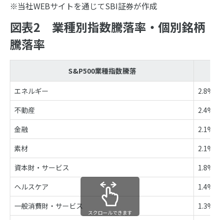
※当社WEBサイトを通じてSBI証券が作成
図表2 業種別指数騰落率・個別銘柄
騰落率
S&P500業種指数騰落
エネルギー
2.8%
不動産
2.4%
金融
2.1%
素材
2.1%
資本財・サービス
1.8%
ヘルスケア
1.4%
一般消費財・サービス
1.3%
スクロールできます