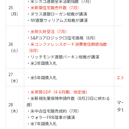
・米シカゴ連銀全米活動指数（7月）
25
・米新築住宅販売件数（7月）
（月）
・ダラス連銀ローガン総裁が講演
・NY連銀ウィリアムズ総裁が講演
・米耐久財受注（7月）
・S&PコアロジックCS住宅価格（6月）
26
・米コンファレンスボード消費者信頼感指数
（火）
（8月）
・リッチモンド連銀バーキン総裁が講演
・米2年国債入札
27
・米5年国債入札
エヌビ
（水）
・米実質GDP（4-6月期、改定値）
・米新規失業保険申請件数（8月23日に終わる
マー
28
週）
タビ
（木）
・米中古住宅販売成約（7月）
・ウォラーFRB理事が講演
・米7年国債入札