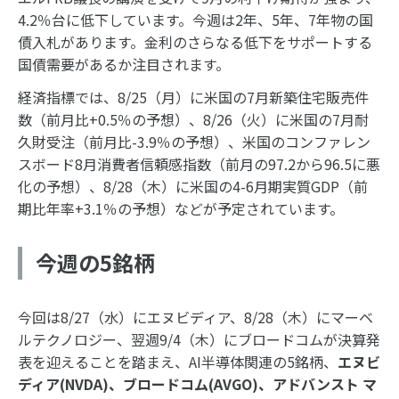
4.2％台に低下しています。今週は2年、5年、7年物の国
債入札があります。金利のさらなる低下をサポートする
国債需要があるか注目されます。
経済指標では、8/25（月）に米国の7月新築住宅販売件
数（前月比+0.5％の予想）、8/26（火）に米国の7月耐
久財受注（前月比-3.9％の予想）、米国のコンファレン
スボード8月消費者信頼感指数（前月の97.2から96.5に悪
化の予想）、8/28（木）に米国の4-6月期実質GDP（前
期比年率+3.1％の予想）などが予定されています。
今週の5銘柄
今回は8/27（水）にエヌビディア、8/28（木）にマーベ
ルテクノロジー、翌週9/4（木）にブロードコムが決算発
表を迎えることを踏まえ、AI半導体関連の5銘柄、
エヌビ
ディア
(NVDA)
、ブロードコム
(AVGO)
、アドバンスト マ