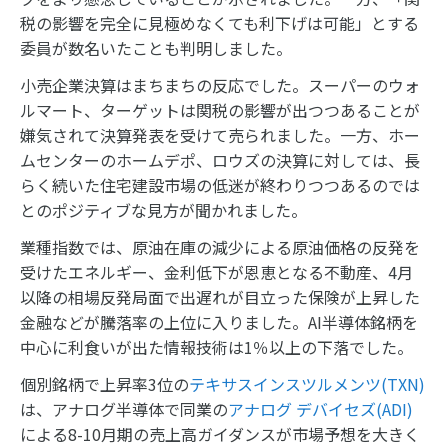
税の影響を完全に見極めなくても利下げは可能」とする
委員が数名いたことも判明しました。
小売企業決算はまちまちの反応でした。スーパーのウォ
ルマート、ターゲットは関税の影響が出つつあることが
嫌気されて決算発表を受けて売られました。一方、ホー
ムセンターのホームデポ、ロウズの決算に対しては、長
らく続いた住宅建設市場の低迷が終わりつつあるのでは
とのポジティブな見方が聞かれました。
業種指数では、原油在庫の減少による原油価格の反発を
受けたエネルギー、金利低下が恩恵となる不動産、4月
以降の相場反発局面で出遅れが目立った保険が上昇した
金融などが騰落率の上位に入りました。AI半導体銘柄を
中心に利食いが出た情報技術は1％以上の下落でした。
個別銘柄で上昇率3位の
テキサスインスツルメンツ(TXN)
は、アナログ半導体で同業の
アナログ デバイセズ(ADI)
による8-10月期の売上高ガイダンスが市場予想を大きく