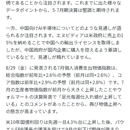
柄であることから注目されます。これまでに出た様々な
データポイントから、5-7月期決算は堅調と期待されま
す。
一方、中国向けAI半導体についてどのような見通しが語
られるか注目されます。エヌビディアは米政府に売上の1
5％を納めることで中国への輸出ライセンスを取得しま
したが、中国政府が国内企業に購入を控えるよう要請し
ているなどで、見通しが晴れていません。
8/29（金）に発表される7月個人消費支出物価指数は、
総合指数が前年比+2.6％の予想（前月は同+2.6％）、コ
ア指数は前年比+2.9％の予想（前月は同+2.8％）です。7
月の生産者物価指数が前月から大きく上昇したことやウ
ォルマートの決算発表で「足元毎週仕入れ値が上昇して
いる」とのコメントがあったことから、再び物価上昇へ
の懸念が高まっています。
米10年国債利回りは先週一旦4.3％台に上昇した後、パウ
エルFRB議長の講演を受けて9月の利下げ期待が強まり、