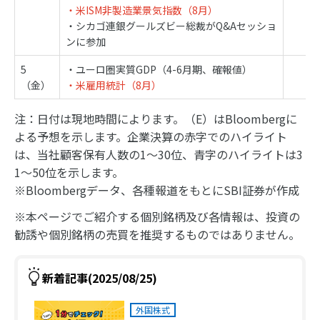
・米ISM非製造業景気指数（8月）
・シカゴ連銀グールズビー総裁がQ&Aセッショ
ンに参加
5
・ユーロ圏実質GDP（4-6月期、確報値）
（金）
・米雇用統計（8月）
注：日付は現地時間によります。（E）はBloombergに
よる予想を示します。企業決算の赤字でのハイライト
は、当社顧客保有人数の1～30位、青字のハイライトは3
1～50位を示します。
※Bloombergデータ、各種報道をもとにSBI証券が作成
※本ページでご紹介する個別銘柄及び各情報は、投資の
勧誘や個別銘柄の売買を推奨するものではありません。
新着記事(2025/08/25)
外国株式