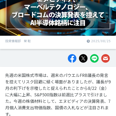
投資情報部 榮 聡
2025/08/25
先週の米国株式市場は、週末のパウエルFRB議長の発言
を控えてリスク回避に傾く場面がありましたが、議長が9
月の利下げを示唆したと捉えられたことから8/22（金）
に大幅に上昇、S&P500指数は前週比プラスで引けまし
た。今週の株価材料として、エヌビディアの決算発表、7
月個人消費支出物価指数、国債の入札などが注目されま
す。