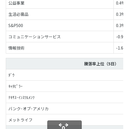
公益事業
0.4%
生活必需品
0.3%
S&P500
0.3%
コミュニケーションサービス
-0.9%
情報技術
-1.6%
騰落率上位（5日）
ﾀﾞｳ
ｷｬﾀﾋﾟﾗｰ
ﾃｷｻｽ･ｲﾝｽﾂﾙﾒﾝﾂ
バンク･オブ･アメリカ
メットライフ