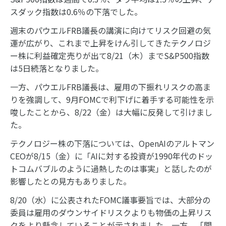
スダック指数は0.6％の下落でした。
週末のパウエルFRB議長の講演に向けてリスク回避の気
運が広がり、これまで上昇をけん引してきたテクノロジ
ー株に利益確定売りが出て8/21（木）までS&P500指数
は5日続落となりました。
一方、パウエルFRB議長は、雇用の下振れリスクの高ま
りを強調して、9月FOMCで利下げに着手する可能性を示
唆したことから、8/22（金）は大幅に反発して引けまし
た。
テクノロジー株の下落については、OpenAIのアルトマン
CEOが8/15（金）に「AIに対する投資が1990年代のドッ
トコムバブルのように過熱したのは事実」と話したのが
影響したとの見方もありました。
8/20（水）に公表されたFOMC議事要旨では、大部分の
委員は雇用のダウンサイドリスクよりも物価の上昇リス
クをより懸念していることが示されました。一方、「関