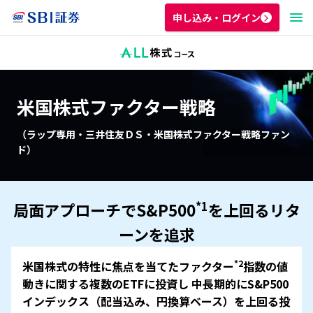
申し込み・ログイン
米国株式ファクター戦略
（ラップ専用・三井住友ＤＳ・米国株式ファクター戦略ファン
ド）
*1
局面アプローチでS&P500
を上回るリタ
ーンを追求
*2
米国株式の特性に焦点を当てたファクター
指数の値
動きに関する複数のETFに投資し
中長期的にS&P500
インデックス（配当込み、円換算ベース）を上回る投