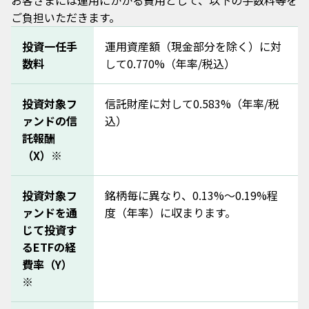
お客さまには運用にかかる費用として、以下の手数料等を
ご負担いただきます。
投資一任手
運用資産額（現金部分を除く）に対
数料
して0.770%（年率/税込）
投資対象フ
信託財産に対して0.583%（年率/税
ァンドの信
込）
託報酬
（X）※
投資対象フ
銘柄毎に異なり、0.13%～0.19%程
ァンドを通
度（年率）に収まります。
じて投資す
るETFの経
費率（Y）
※