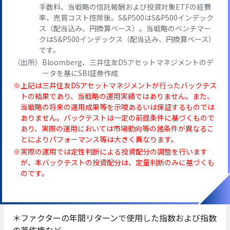
手数料、当戦略の信託報酬および投資対象ETFの経費
率、売買コスト控除後。S&P500はS&P500インデック
ス（配当込み、円換算ベース）。当戦略のベンチマー
クはS&P500インデックス（配当込み、円換算ベース）
です。
（出所）
Bloomberg、三井住友DSアセットマネジメントのデ
ータを基にSBI証券作成
上記は三井住友DSアセットマネジメントが行ったバックテス
トの結果であり、当戦略の運用実績ではありません。また、
当戦略の将来の運用成果等を示唆あるいは保証するものでは
ありません。バックテストは一定の前提条件に基づくもので
あり、実際の運用においては市場動向等の諸条件が異なるこ
とによりパフォーマンス等は大きく異なります。
実際の運⽤では定性判断による投資配分の調整を⾏います
が、本バックテストの投資配分は、定量判断のみに基づくも
のです。
＊ファクターの年間リターンで使用した指数および指数