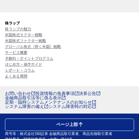
株ラップ
株ラップの魅力
米国株式セクター戦略
米国株式ファクター戦略
グローバル株式（除く米国）戦略
サービス概要
手数料・ポイントプログラム
はじめ方・操作ガイド
レポート・コラム
よくある質問
お問い合わせ
投資情報の免責事項
決算公告
金融商品取引法等に係る表示
定期・臨時システムメンテナンスのお知らせ
システム障害の備え
システム障害時の対応
ページ上部
商号等：株式会社SBI証券 金融商品取引業者、商品先物取引業者