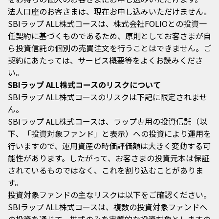
取引履歴
申し込みたいコースを選択して積立設定画面へ移動して
方法２：「ラップサマリー」画面にあるメニューの「購
法人口座のお客さまは、現在お申し込みいただけません。
ください。
入＞」ボタンから、コース選択画面を開き、
SBIラップ ALL株式コースは、株式会社FOLIOとの投資一
申し込みたいコースを選択して購入画面へ移動してくだ
お客さまが「購入」、「積立」、「金額指定売却」、
任契約に基づくものであるため、原則としてお客さまが自
さい。
「解約（全売却）」で入力した履歴が表示されます。
ら投資信託の個別の売買注文を行うことはできません。ご
「注文状況」欄にて各取引が現在どのような状態かをご
契約にあたっては、サービス概要等をよくお読みくださ
確認いただけます。
STEP 2
受付中：お申込受付が完了した状態です。「受付中」
い。
の間は取消しも可能です。
SBIラップ ALL株式コースのリスクについて
処理中：お申込内容が投資運用業者に連携された状態
①表示されている書面を全てご確認いただき、同意のチ
SBIラップ ALL株式コースのリスクは下記に限定されませ
です。「処理中」になると取消しは不可です。
ェックボックスにチェックを入れてください。
ん。
完了：お申込いただいた処理が全て完了した状態で
②「次に進む＞」ボタンから次の画面へ移動してくださ
SBIラップ ALL株式コースは、ラップ専用の投資信託（以
す。
い。
STEP 2
キャンセル：お申込内容がお客さまの指示により取り
下、「投資対象ファンド」と表示）への投資により運用を
消された状態です。
行いますので、運用資産の時価評価額は大きく変動する可
積立エラー（残高不足）：積立日に余力不足で積立金
①売却したい金額を入力してください（※10,000円以
能性があります。したがって、お客さまの投資元本は保証
額の振替が失敗した状態です。
上、1,000円単位で入力可能です）。
されているものではなく、これを割り込むことがありま
但し、以下の条件を満たす必要がございます。
す。
資産残高の90%未満の金額
STEP 2
投資対象ファンドの主なリスクは以下をご確認ください。
売却後の資産残高が10,000円以上となる金額
②「注文確認＞」ボタンから次の画面へ移動してくださ
SBIラップ ALL株式コースは、複数の投資対象ファンドへ
①画面に記載の内容をご確認いただき、「解約＞」ボタ
い。