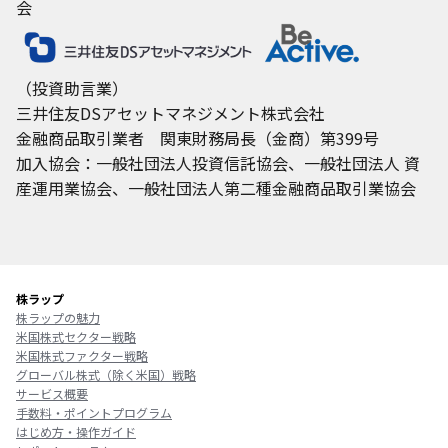
会
（投資助言業）
三井住友DSアセットマネジメント株式会社
金融商品取引業者 関東財務局長（金商）第399号
加入協会：一般社団法人投資信託協会、一般社団法人 資
産運用業協会、一般社団法人第二種金融商品取引業協会
書面の交付対象のコースを表示します。
交付された書面の種別を表示します。
株ラップ
株ラップの魅力
米国株式セクター戦略
メール設定
米国株式ファクター戦略
グローバル株式（除く米国）戦略
サービス概要
メール通知設定を行うための画面です。
手数料・ポイントプログラム
「積立結果通知」、「積立余力不足通知」、「購入・売
はじめ方・操作ガイド
却完了通知」、「リバランス完了通知」の設定可能で