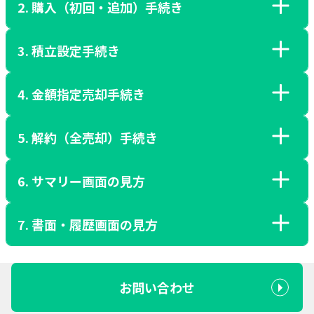
2. 購入（初回・追加）手続き
タイムスケジュール
毎日
お申込みの受付
3. 積立設定手続き
タイムスケジュール
13:00まで
（T）
毎営業日
購入注文の受付
4. 金額指定売却手続き
翌日朝
契約完了
タイムスケジュール
（T+1）
16:00まで
（T）
積立日前日
購入代金の自動振替
積立注文の受付
5. 解約（全売却）手続き
原則当日夜
タイムスケジュール
（T）
23:55まで
契約完了後
初回の購入手続きへ
（証券総合口座からSBIラップ口座へ）
毎営業日
積立代金の自動振替
売却注文の受付
6. サマリー画面の見方
翌営業日以降
注文執行
積立日
タイムスケジュール
16:00まで
（証券総合口座からSBIラップ口座へ）
※口座開設の審査に数日程度かかる場合があります。
（T）
（投資対象ファンドの購入）
（T+1〜2）
※積立日が休日の場合は翌営業日に振替
画面操作ガイド
毎日
注文執行
解約注文の受付
7. 書面・履歴画面の見方
積立日の
注文執行
翌営業日
※15:00頃に前営業日の保有資産評価が反映され、最新の情報
（T+1）
16:00まで
STEP 1
3営業日後以降
（T）
約定結果の反映
（投資対象ファンドの売却）
翌営業日
（投資対象ファンドの購入）
に更新されます。
（サマリー画面への残高反映）
（T+3〜4）
注文執行
コースをお選びいただき、規約同意画面へお進みくださ
売却代金の自動振替
翌営業日
（T+1）
※購入注文または売却・解約注文をリバランス直前に実施した場合、該
7営業日後
（T+7）
（投資対象ファンドの売却）
※申込締切時限を超えて、または土日祝日に申込手続きを実施した場合
運用報告書
い。
（SBIラップ口座から証券総合口座へ）
当注文処理が先に行われるためリバランスのスケジュールが後倒しにな
お問い合わせ
は、所要日数が異なります。
ります。
※処理中の注文がある場合、別の注文を行うことはできません。
※各コースの積立スケジュールについては、各コースの「取引ルール」
解約代金の自動振替
※購入注文をリバランス直前に実施した場合、該当注文処理が先に行わ
※申込締切時限を超えて、または土日祝日に申込手続きを実施した場合