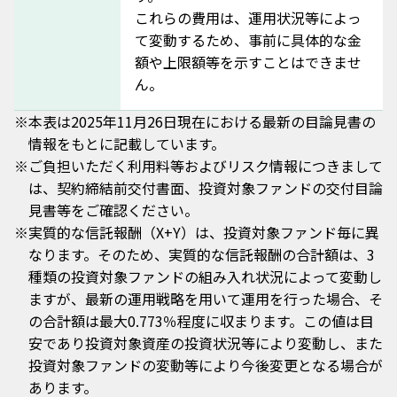
れるまでお待ちください。
これらの費用は、運用状況等によっ
また、解約の手続き完了後は、お取引の履歴等のみご確
STEP 4
て変動するため、事前に具体的な金
本画面が表示されれば金額指定売却の申込完了です。
認いただけます。
STEP 4
保有証券が売却され、お客さまの証券総合口座に入金さ
額や上限額等を示すことはできませ
再度お取引をされる場合は、改めて契約締結の申込をお
れるまでお待ちください。
本画面が表示されれば積立設定の申込完了です。
願いいたします。
手数料
ん。
本画面が表示されれば購入の申込完了です。
積立日が到来し、投資一任業者による運用が開始される
閉じる
投資一任業者による運用が開始されるまで数営業日お待
までお待ちください。
※
本表は2025年11月26日現在における最新の目論見書の
投資一任契約に係る運用報酬（年率0.77％・税込）の履
ちください。
情報をもとに記載しています。
歴を表示します。
※
ご負担いただく利用料等およびリスク情報につきまして
月次手数料：毎月の月末に発生する当月分の運用報酬
は、契約締結前交付書面、投資対象ファンドの交付目論
です。
売却時手数料：投資一任資産の売却時に発生する売却
見書等をご確認ください。
時点の運用報酬です。
※
実質的な信託報酬（X+Y）は、投資対象ファンド毎に異
※月中に投資一任資産の金額指定売却を行った場合、売
なります。そのため、実質的な信託報酬の合計額は、3
却約定日までの運用報酬は売却時に徴収されるため、当
種類の投資対象ファンドの組み入れ状況によって変動し
該月の月次手数料は金額指定売却後の運用資産額に対し
ますが、最新の運用戦略を用いて運用を行った場合、そ
て、売却約定日の翌日以降の期間分のみ発生します。
の合計額は最大0.773％程度に収まります。この値は目
閉じる
安であり投資対象資産の投資状況等により変動し、また
閉じる
投資対象ファンドの変動等により今後変更となる場合が
あります。
銀行自動引落設定をご利用いただく場合