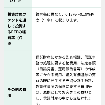
（X）※
STEP 3
次の画面へ移動してください。
STEP 3
投資運用業者の指示に基づいた約定の履歴を表示しま
投資対象フ
銘柄毎に異なり、0.13%～0.19%程
①金額入力画面で入力した金額と合っているかご確認く
す。
ださい。
お客さまがお申込いただいた取引以外にも、リバランス
ァンドを通
度（年率）に収まります。
①金額入力画面で入力した金額と合っているかご確認く
②取引パスワードを入力し、「注文発注＞」ボタンから
による約定結果も表示されます。
じて投資す
ださい。
次の画面へ移動してください。
るETFの経
②取引パスワードを入力し、「注文発注＞」ボタンから
次の画面へ移動してください。
費率（Y）
STEP 4
※
本画面が表示されれば申込完了です。
信託財産にかかる監査報酬、信託事
契約締結が完了し、お取引が開始できるようになったら
務の処理に要する諸費用、法定書類
「重要なお知らせ」にてお知らせいたします。
続けて他の運用コースを申込まれる場合は、「他コース
（目論見書、運用報告書等）の作成
のお申込み＞」よりお進みください。
等にかかる費用、組入有価証券の売
※契約完了通知は営業日にお送りします。(例：土曜朝に
買の際に発生する売買委託手数料、
契約完了した場合、通知が届くのは月曜日になります)
STEP 4
外貨建資産の保管に要する費用等
その他の費
は、原則としてお客さまの負担と
用
本画面が表示されれば解約の申込完了です。
し、信託財産の中から支払われま
保有証券が売却され、お客さまの証券総合口座に入金さ
STEP 4
す。