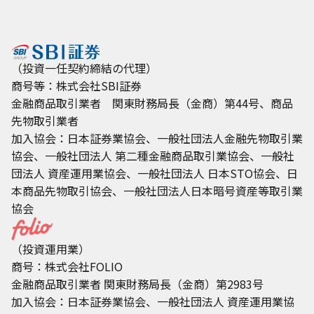
銀行引落サービスの設定入力画面で、引落対象として「SBIラ
ップ積立」を選択ください。
閉じる
※引落金額を他の商品のお取引で利用されてしまうとSBIラップの積立が
余力不足のため実行されない場合がございますので、ご注意ください。
（投資一任契約締結の代理）
銀行引落サービスの初回申込み方法は
こちら
商号等：株式会社SBI証券
金融商品取引業者 関東財務局長（金商）第44号、商品
先物取引業者
加入協会：日本証券業協会、一般社団法人金融先物取引業
協会、一般社団法人 第二種金融商品取引業協会、一般社
団法人 資産運用業協会、一般社団法人 日本STO協会、日
本商品先物取引協会、一般社団法人日本暗号資産等取引業
協会
利用規約
（投資運用業）
契約締結のお申込の際にご確認いただいた書面を表示し
ます。
商号：株式会社FOLIO
また、「契約締結時書面」もご確認いただけます。
金融商品取引業者 関東財務局長（金商）第2983号
加入協会：日本証券業協会、一般社団法人 資産運用業協