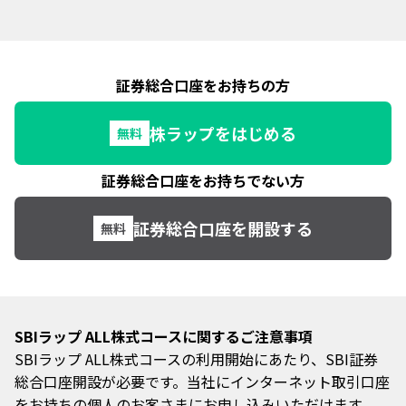
7営業日後
（T+7）
投資一任運用として作成される運用報告書を表示する画
をご確認ください。
（SBIラップ口座から証券総合口座へ）
れるためリバランスのスケジュールが後倒しになります。
は、所要日数が異なります。
画面操作ガイド
面です。
※リバランス処理中に購入注文を行った場合、リバランス処理が先に行
※処理中の注文がある場合、別の注文を行うことはできません。
原則として半年に1回作成され、作成次第画面に追加さ
われるため購入スケジュールが後倒しになります。
※売却注文をリバランス直前に実施した場合、該当注文処理が先に行わ
※申込締切時限を超えて、または土日祝日に申込手続きを実施した場合
STEP 1
れます。
画面操作ガイド
れるためリバランスのスケジュールが後倒しになります。
は、所要日数が異なります。
※リバランス処理中に売却注文を行った場合、リバランス処理が先に行
証券総合口座をお持ちの方
※処理中の注文がある場合、別の注文を行うことはできません。
われるため売却スケジュールが後倒しになります。
STEP 1
※リバランス処理中に解約（全売却）注文を行った場合、リバランス処
画面操作ガイド
閉じる
方法１：積立を行いたいコースのタブを選択後、「ラッ
理が先に行われるため、解約スケジュールが後倒しになります。
株ラップをはじめる
無料
プサマリー」画面上の「積立＞」ボタンから購入画面へ
画面操作ガイド
STEP 1
移動してください。
方法１：購入を行いたいコースのタブを選択後、「ラッ
※「すべて」タブを選択時に「積立＞」を選択すると、
プサマリー」画面上の「購入＞」ボタンから購入画面へ
STEP 1
証券総合口座をお持ちでない方
コース選択画面が表示されます。
移動してください。
「ラップサマリー」画面にあるメニューの「金額指定売
※「すべて」タブを選択時に「購入＞」を選択すると、
却＞」ボタンから、コース選択画面を開き、申し込みた
証券総合口座を開設する
無料
「ラップサマリー」画面にあるメニューの「解約（全売
コース選択画面が表示されます。
いコースを選択して金額指定売却画面へ移動してくださ
既にいずれかのコースを契約済みの場合は、ラップサマ
却）＞」ボタンから、コース選択画面を開き、申し込み
い。
リー画面のタブから、別のコースをお申込みいただけま
たいコースを選択して解約（全売却）画面へ移動してく
す。
ださい。
SBIラップ ALL株式コースに関するご注意事項
SBIラップ ALL株式コースの利用開始にあたり、SBI証券
方法２：「ラップサマリー」画面にあるメニューの「積
総合口座開設が必要です。当社にインターネット取引口座
立＞」ボタンから、コース選択画面を開き、
をお持ちの個人のお客さまにお申し込みいただけます。