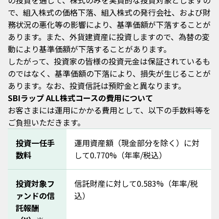
の投資を通じて、株式のみを実質的な投資対象としますの
STEP 2
ンから次の画面へ移動してください。
で、組入株式の価格下落、組入株式の発行会社、および財
※本画面では金額の入力はございません。
STEP 2
務状況の悪化等の影響により、基準価額が下落することが
①積立したい金額を入力してください（※1,000円以
あります。また、外貨建資産に投資しますので、為替の変
上、1,000円単位で入力可能です）。
動により基準価額が下落することがあります。
②「注文確認＞」ボタンから次の画面へ移動してくださ
①購入したい金額を入力してください（※10,000円以
い。
上、1,000円単位で入力可能です）。
したがって、投資家の皆様の投資元金は保証されているも
②「注文確認＞」ボタンから次の画面へ移動してくださ
のではなく、基準価額の下落により、損失が生じることが
い。
あります。なお、投資信託は預貯金と異なります。
STEP 3
SBIラップ ALL株式コースの費用について
お客さまには運用にかかる費用として、以下の手数料等を
お申込いただいた日付を表示します。
ご負担いただきます。
お申込いただいたコースを表示します。
①表示されている書面をご確認いただき、同意のチェッ
お申込いただいた取引種別を表示します。
クボックスにチェックを入れてください。
投資一任手
運用資産額（現金部分を除く）に対
お申込いただいた内容を表示します。尚、解約（全売
②「同意して申込む＞」ボタンで申込を完了してくださ
却）の場合は、お申込時点の資産残高が表示されま
STEP 3
数料
して0.770%（年率/税込）
い。
す。
STEP 3
総合口座への入金額を表示します。※売却時のみ
①資産残高と金額が一致しているかご確認ください。
投資対象フ
信託財産に対して0.583%（年率/税
各取引の状態を表示します。
②取引パスワードを入力し、「解約＞」ボタンから次の
①金額入力画面で入力した金額と合っているかご確認く
ァンドの信
込）
画面へ移動してください。
ださい。
託報酬
運用履歴
②取引パスワードを入力し、「注文発注＞」ボタンから