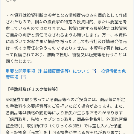
・本資料は投資判断の参考となる情報提供のみを目的として作成
されたもので、個々の投資家の特定の投資目的、または要望を考
慮しているものではありません。投資に関する最終決定は投資家
ご自身の判断と責任でなされるようお願いします。万一、本資料
に基づいてお客さまが損害を被ったとしても当社及び情報発信元
は一切その責任を負うものではありません。本資料は著作権によ
って保護されており、無断で転用、複製又は販売等を行うことは
固く禁じます。
重要な開示事項（利益相反関係等）について
投資情報の免
責事項
【手数料及びリスク情報等】
SBI証券で取り扱っている商品等へのご投資には、商品毎に所定
の手数料や必要経費等をご負担いただく場合があります。また、
各商品等は価格の変動等により損失が生じるおそれがあります
（信用取引、先物・オプション取引、商品先物取引、外国為替保
証金取引、取引所CFD（くりっく株365）では差し入れた保証
金・証拠金（元本）を上回る損失が生じるおそれがあります）。