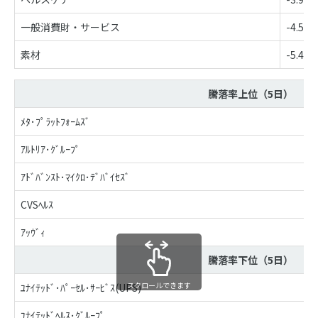
一般消費財・サービス
-4.5%
素材
-5.4%
騰落率上位（5日）
ﾒﾀ･ﾌﾟﾗｯﾄﾌｫｰﾑｽﾞ
ｱﾙﾄﾘｱ･ｸﾞﾙｰﾌﾟ
ｱﾄﾞﾊﾞﾝｽﾄ･ﾏｲｸﾛ･ﾃﾞﾊﾞｲｾｽﾞ
CVSﾍﾙｽ
ｱｯｳﾞｨ
騰落率下位（5日）
スクロールできます
ﾕﾅｲﾃｯﾄﾞ･ﾊﾟｰｾﾙ･ｻｰﾋﾞｽ(UPS)
ﾕﾅｲﾃｯﾄﾞﾍﾙｽ･ｸﾞﾙｰﾌﾟ