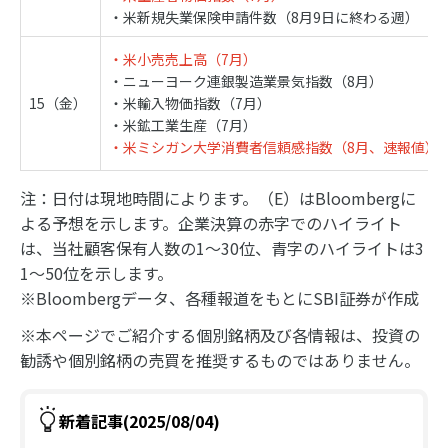
・米新規失業保険申請件数（8月9日に終わる週）
・米小売売上高（7月）
・ニューヨーク連銀製造業景気指数（8月）
15（金）
・米輸入物価指数（7月）
・米鉱工業生産（7月）
・米ミシガン大学消費者信頼感指数（8月、速報値）
注：日付は現地時間によります。（E）はBloombergに
よる予想を示します。企業決算の赤字でのハイライト
は、当社顧客保有人数の1～30位、青字のハイライトは3
1～50位を示します。
※Bloombergデータ、各種報道をもとにSBI証券が作成
※本ページでご紹介する個別銘柄及び各情報は、投資の
勧誘や個別銘柄の売買を推奨するものではありません。
新着記事(2025/08/04)