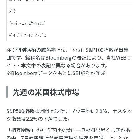
ﾀﾞｳ
ﾁｬｰﾀｰ･ｺﾐｭﾆｹｰｼｮﾝｽﾞ
ﾍﾟｲﾊﾟﾙ･ﾎｰﾙﾃﾞｨﾝｸﾞｽ
注：個別銘柄の騰落率上位、下位はS&P100指数が母集
団です。銘柄名はBloombergの表記により、当社WEBサ
イト・本文中の表記と異なる場合があります。
※BloombergデータをもとにSBI証券が作成
先週の米国株式市場
S&P500指数は週間で2.4％、ダウ平均は2.9％、ナスダッ
ク指数は2.2％の下落でした。
「相互関税」の引き下げ交渉に一旦材料出尽くし感があ
る中、7月雇用統計が雇用市場の減速を示唆したことか