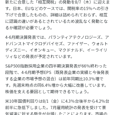
新たに合意した「相互関税」の発動を8/7（木）に迎えま
す。日本、EUなどのケースでは、関税率の15％への引き
下げで合意したものの、詳細は詰められておらず、相互
に認識の違いがあるとされているため波乱なく発動とな
るか確認が必要でしょう。
4-6月期決算発表では、パランティアテクノロジーズ、ア
ドバンストマイクロデバイセズ、ファイザー、ウォルト
ディズニー、イオンキュー、マクドナルド、イーライリ
リィなどの発表が予定されています。
S&P500指数採用企業の四半期決算発表が66％終わった
段階で、4-6月期予想EPS（既発表企業の実績と今後発表
する企業の市場予想の混合）は前年同期比10.3％増で
す。先週末時点の同6.4％増から大幅に改善しています。
株価を支える要因として期待できるでしょう。
米10年国債利回りは8/1（金）に4.3％台後半から4.2％台
前半に急低下しました。7月雇用統計の発表を受けて景
気減速に対する懸念が台頭したことによります。市場の