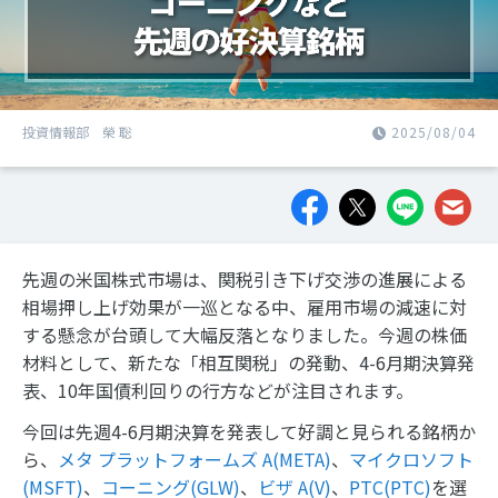
投資情報部 榮 聡
2025/08/04
先週の米国株式市場は、関税引き下げ交渉の進展による
相場押し上げ効果が一巡となる中、雇用市場の減速に対
する懸念が台頭して大幅反落となりました。今週の株価
材料として、新たな「相互関税」の発動、4-6月期決算発
表、10年国債利回りの行方などが注目されます。
今回は先週4-6月期決算を発表して好調と見られる銘柄か
ら、
メタ プラットフォームズ A(META)
、
マイクロソフト
(MSFT)
、
コーニング(GLW)
、
ビザ A(V)
、
PTC(PTC)
を選