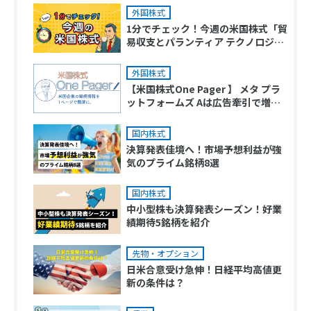
外国株式
1分でチェック！今週の米国株式「貿
易収支とパランティア テクノロジー
ズ A（PLTR）などの決算発表が注目
ポイント」
外国株式
【米国株式One Pager 】 メタ プラ
ットフォームズ Aは広告牽引で増収
増益、マイクロソフトはAzure好調
で積極投資
国内株式
決算発表佳境へ！市場予想利益が強
気のプライム銘柄8選
国内株式
中小型株も決算発表シーズン！好業
績期待5銘柄を紹介
先物・オプション
日米合意受け急伸！日経平均高値更
新の条件は？