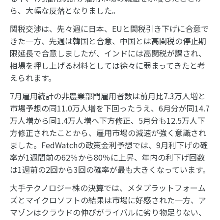
ら、大幅な反落となりました。
関税交渉は、先々週に日本、EUと関税引き下げに合意で
きた一方、先週は韓国と合意、中国とは高関税の停止期
限延長で合意しましたが、インドには高関税が課され、
相場を押し上げる材料としては徐々に弱まってきたと考
えられます。
7月雇用統計の非農業部門雇用者数は前月比7.3万人増と
市場予想の同11.0万人増を下回ったうえ、6月分が同14.7
万人増から同1.4万人増へ下方修正、5月分も12.5万人下
方修正されたことから、雇用市場の減速が強く意識され
ました。FedWatchの政策金利予想では、9月利下げの確
率が1週間前の62％から80％に上昇、年内の利下げ回数
は1週前の2回から3回の確率が最も大きくなっています。
大手テクノロジー株の決算では、メタプラットフォーム
ズとマイクロソフトの結果は市場に好感された一方、ア
マゾンはクラウドの伸びがライバルに劣り物足りない、