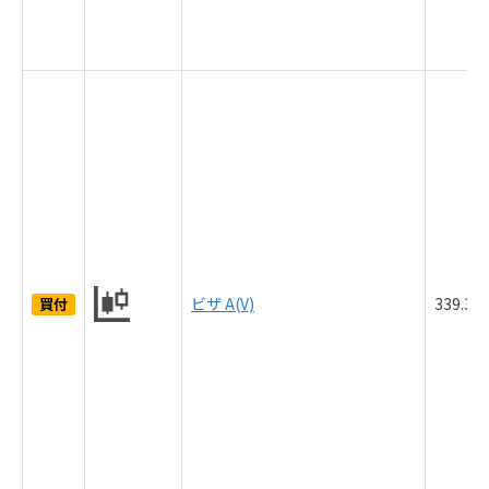
ビザ A(V)
339.3
買付