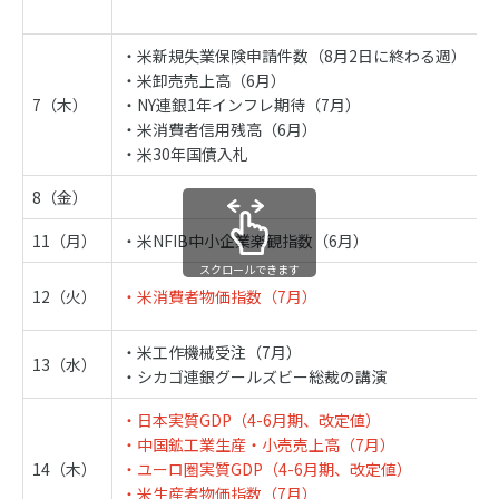
・米新規失業保険申請件数（8月2日に終わる週）
・米卸売売上高（6月）
7（木）
・NY連銀1年インフレ期待（7月）
・米消費者信用残高（6月）
・米30年国債入札
8（金）
11（月）
・米NFIB中小企業楽観指数（6月）
スクロールできます
12（火）
・米消費者物価指数（7月）
・米工作機械受注（7月）
13（水）
・シカゴ連銀グールズビー総裁の講演
・日本実質GDP（4-6月期、改定値）
・中国鉱工業生産・小売売上高（7月）
14（木）
・ユーロ圏実質GDP（4-6月期、改定値）
・米生産者物価指数（7月）