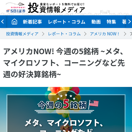
新着記事
レポート・コラム
動画
特集
著者
投資情報メディア
レポート・コラム
アメリカ NOW！
アメリカNOW! 今週の5銘柄 ~メタ、
マイクロソフト、コーニングなど先
週の好決算銘柄~