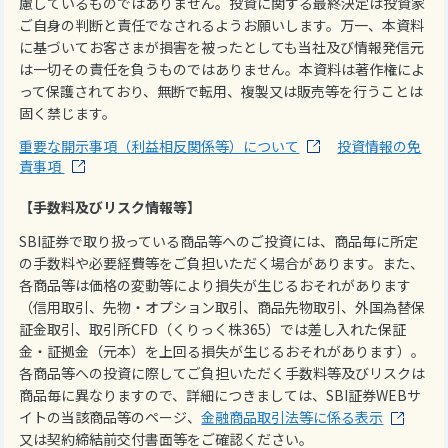
慮しているものではありません。投資に関する最終決定は投資家
ご自身の判断と責任でなされるようお願いします。万一、本資料
に基づいてお客さまが損害を被ったとしても当社及び情報発信元
は一切その責任を負うものではありません。本資料は著作権によ
って保護されており、無断で転用、複製又は販売等を行うことは
固く禁じます。
重要な開示事項（利益相反関係等）について
投資情報の免
責事項
【手数料及びリスク情報等】
SBI証券で取り扱っている商品等へのご投資には、商品毎に所定
の手数料や必要経費等をご負担いただく場合があります。また、
各商品等は価格の変動等により損失が生じるおそれがあります
（信用取引、先物・オプション取引、商品先物取引、外国為替保
証金取引、取引所CFD（くりっく株365）では差し入れた保証
金・証拠金（元本）を上回る損失が生じるおそれがあります）。
各商品等への投資に際してご負担いただく手数料等及びリスクは
商品毎に異なりますので、詳細につきましては、SBI証券WEBサ
イトの当該商品等のページ、
金融商品取引法等に係る表示
又は契約締結前交付書面等をご確認ください。