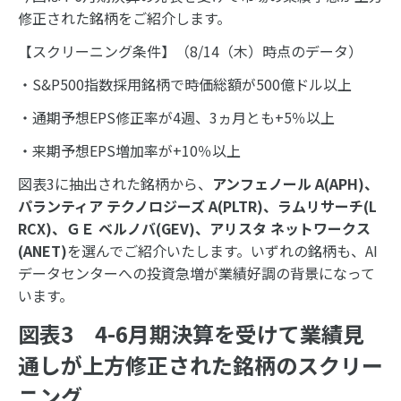
修正された銘柄をご紹介します。
【スクリーニング条件】（8/14（木）時点のデータ）
・S&P500指数採用銘柄で時価総額が500億ドル以上
・通期予想EPS修正率が4週、3ヵ月とも+5％以上
・来期予想EPS増加率が+10％以上
図表3に抽出された銘柄から、
アンフェノール
A(APH)
、
パランティア テクノロジーズ
A(PLTR)
、ラムリサーチ
(L
RCX)
、ＧＥ ベルノバ
(GEV)
、アリスタ ネットワークス
(ANET)
を選んでご紹介いたします。いずれの銘柄も、AI
データセンターへの投資急増が業績好調の背景になって
います。
図表3 4-6月期決算を受けて業績見
通しが上方修正された銘柄のスクリー
ニング