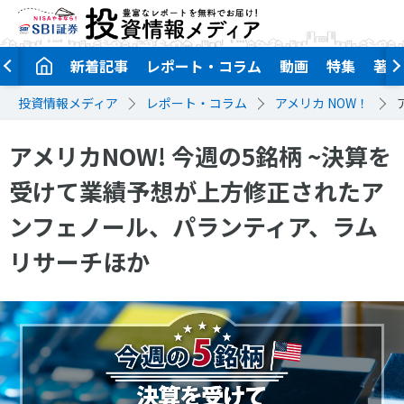
新着記事
レポート・コラム
動画
特集
著者
投資情報メディア
レポート・コラム
アメリカ NOW！
アメリカNOW! 今週の5銘柄 ~決算を
受けて業績予想が上方修正されたア
ンフェノール、パランティア、ラム
リサーチほか