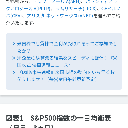
た銘柄から、
アンフェノール A(APH)
、
パランティア テ
クノロジーズ A(PLTR)
、
ラムリサーチ(LRCX)
、
GEベルノ
バ(GEV)
、
アリスタ ネットワークス(ANET)
を選んでご紹
介いたします。
米国株でも貸株で金利が受取れるってご存知でし
たか？
米企業の決算発表結果をスピーディに配信！『米
国株式 決算速報ニュース』
『Daily米株速報』米国市場の動向をいち早くお
伝えします！（毎営業日午前更新予定）
図表1 S&P500指数の一目均衡表
（日足、3ヵ月）