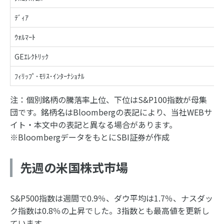
ﾃﾞｨｱ
ｳｫﾙﾏｰﾄ
GEｴﾚｸﾄﾘｯｸ
ﾌｨﾘｯﾌﾟ･ﾓﾘｽ･ｲﾝﾀｰﾅｼｮﾅﾙ
注：個別銘柄の騰落率上位、下位はS&P100指数が母集
団です。銘柄名はBloombergの表記により、当社WEBサ
イト・本文中の表記と異なる場合があります。
※BloombergデータをもとにSBI証券が作成
先週の米国株式市場
S&P500指数は週間で0.9％、ダウ平均は1.7％、ナスダッ
ク指数は0.8％の上昇でした。3指数とも最高値を更新し
ています。