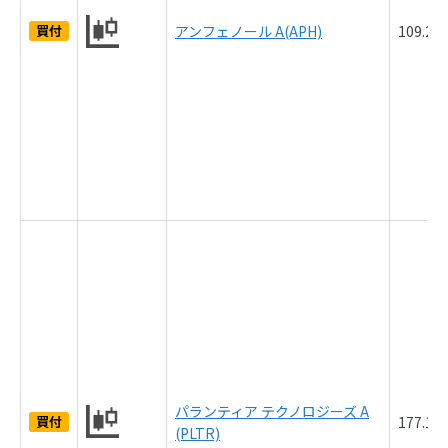
買付
アンフェノール A(APH)
109.2
パランティア テクノロジーズ A
買付
177.1
(PLTR)