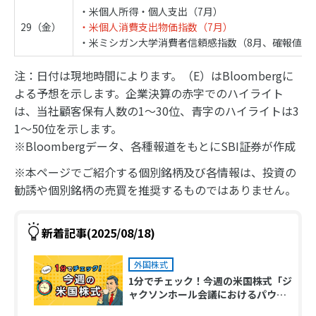
・米個人所得・個人支出（7月）
29（金）
・米個人消費支出物価指数（7月）
・米ミシガン大学消費者信頼感指数（8月、確報値）
注：日付は現地時間によります。（E）はBloombergに
よる予想を示します。企業決算の赤字でのハイライト
は、当社顧客保有人数の1～30位、青字のハイライトは3
1～50位を示します。
※Bloombergデータ、各種報道をもとにSBI証券が作成
※本ページでご紹介する個別銘柄及び各情報は、投資の
勧誘や個別銘柄の売買を推奨するものではありません。
新着記事(2025/08/18)
外国株式
1分でチェック！今週の米国株式「ジ
ャクソンホール会議におけるパウエ
ルFRB議長講演が注目ポイント」