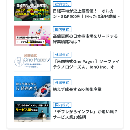
投資信託
日経平均が史上最高値！ オルカ
ン・S&P500を上回った 3年好成績
国内株式ファンドは？
国内株式
高値更新の日本株市場をリードする
好業績銘柄は？
外国株式
【米国株式One Pager 】ソーファイ
テクノロジーズ A 、IonQ Inc、オク
ロ A
外国株式
絶えず成長するK-防衛産業
国内株式
「デフレからインフレ」が追い風？
サービス業10銘柄