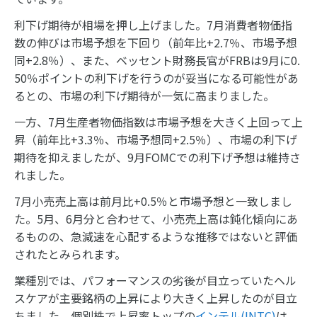
利下げ期待が相場を押し上げました。7月消費者物価指
数の伸びは市場予想を下回り（前年比+2.7％、市場予想
同+2.8％）、また、ベッセント財務長官がFRBは9月に0.
50％ポイントの利下げを行うのが妥当になる可能性があ
るとの、市場の利下げ期待が一気に高まりました。
一方、7月生産者物価指数は市場予想を大きく上回って上
昇（前年比+3.3％、市場予想同+2.5％）、市場の利下げ
期待を抑えましたが、9月FOMCでの利下げ予想は維持さ
れました。
7月小売売上高は前月比+0.5％と市場予想と一致しまし
た。5月、6月分と合わせて、小売売上高は鈍化傾向にあ
るものの、急減速を心配するような推移ではないと評価
されたとみられます。
業種別では、パフォーマンスの劣後が目立っていたヘル
スケアが主要銘柄の上昇により大きく上昇したのが目立
ちました。個別株で上昇率トップの
インテル(INTC)
は、