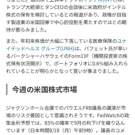
トランプ大統領とタンCEOの会談後に米政府がインテル
株式の保有を検討しているとの報道があり、政権が目指
す製造業の米国回帰で中心的役割を果たすのではとの期
待が膨らみました。
また、年初来株価が大幅に下落している医療保険の
ユナ
イテッドヘルス グループ(UNH)
は、バフェット氏が率い
るバークシャーハサウェイのForm13F（機関投資家の株
式保有状況開示）で、ポートフォリオに0.6％組み入れら
れていることが明らかとなって買いが集まりました。
今週の米国株式市場
ジャクソンホール会議でのパウエルFRB議長の講演が市
場のリスク要因として意識されそうです。FedWatchの政
策金利予想では、85％の確率で9月の利下げを織り込ん
でいます（日本時間8/18（月）午前9時）。議長のコメ