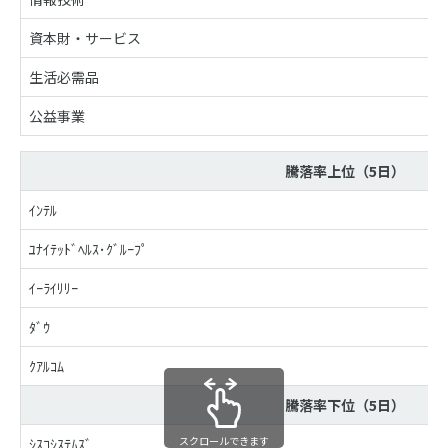
資本財・サービス
生活必需品
公益事業
騰落率上位（5日）
ｲﾝﾃﾙ
ﾕﾅｲﾃｯﾄﾞﾍﾙｽ･ｸﾞﾙｰﾌﾟ
ｲｰﾗｲﾘﾘｰ
ﾀﾞｳ
ｸｱﾙｺﾑ
騰落率下位（5日）
スクロールできます
ｼｽｺｼｽﾃﾑｽﾞ