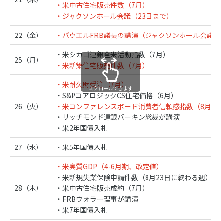
・米中古住宅販売件数（7月）
・ジャクソンホール会議（23日まで）
22（金）
・パウエルFRB議長の講演（ジャクソンホール会議）
・米シカゴ連銀全米活動指数（7月）
25（月）
・米新築住宅販売件数（7月）
・米耐久財受注（7月）
スクロールできます
・S&PコアロジックCS住宅価格（6月）
26（火）
・米コンファレンスボード消費者信頼感指数（8月）
・リッチモンド連銀バーキン総裁が講演
・米2年国債入札
27（水）
・米5年国債入札
・米実質GDP（4-6月期、改定値）
・米新規失業保険申請件数（8月23日に終わる週）
28（木）
・米中古住宅販売成約（7月）
・FRBウォラー理事が講演
・米7年国債入札